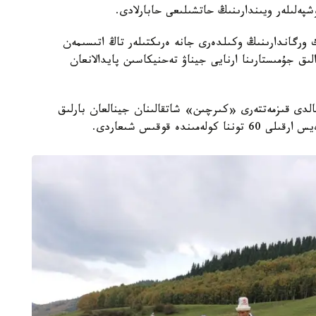
پەلىلەر ويىندارىنىڭ حاتشىلىعى حابارلادى.
ك ورگاندارىنىڭ وكىلدەرى جانە ەرىكتىلەر تاڭ اتىسىمەن
ىق جۇمىستارىنا ارنايى جيناۋ تەحنيكاسىن پايدالانعان
الدى قىزمەتتەرى «كىرچىن» شاتقالىنان جينالعان بارلىق