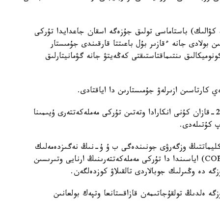
ندەي، «ID- كارتا» (جەكە كۋالىك) باستاماسى تولىق جۇزەگە اسقان جاعدايدا تۇركى
تىن بولادى جانە ءقازىر بۇل باعىتتا قارقىندى جۇمىستار
وميكالىق ىنتىماقتاستىقتى كەڭەيتۋ جانە گۋمانيتارلىق
 كارتاسىن ازىرلەۋ جۇمىستارىن دا اياقتادى.
وسى جانە وزگە دە ينتەگراتسيا ماسەلەلەرى بيىلعى 29-قازان كۇنى انكارادا وتەتىن تۇركى مەملەكەتتەرى ۇيىمىنا
پ كۇتىلەدى.
ان كليماتتىڭ وزگەرۋى جونىندەگى ب ۇ ۇ-نىڭ نەگىزدەمەلىك
كونۆەنتسياسى تاراپتارىنىڭ 31-كونفەرەنسياسى (COP31) اياسىندا دا تۇركى مەملەكەتتەرىنىڭ ارنايى وتىرىسىن
گە دە وڭىرلىك جوبالاردى تالقىلاۋ كوزدەلگەن.
گە ەلدىڭ تولقۇجاتىمەن قازاقستانعا وتپەك بولعانىن