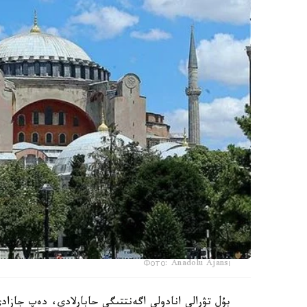
Фото: Anadolu Ajansı
بۇل تۋرالى انادولى اگەنتتىگى حابارلادى، دەپ جازادى gemen.kz