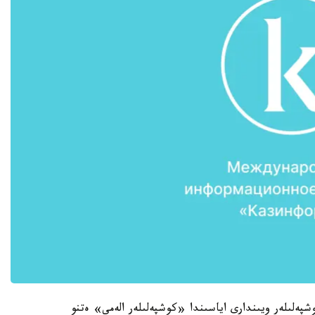
ك كوشپەلىلەر ويىندارى اياسىندا «كوشپەلىلەر الەمى» ەتنو