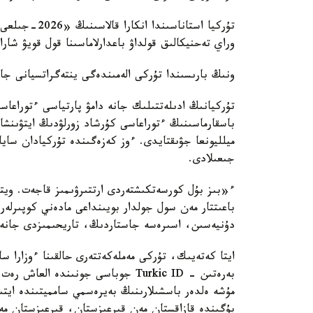
تۇركيا استانا
وراي تەحنيكالىق قولداۋ باعدارلاماسىنا قول قويۋ شار
ونىڭ بارىسىندا تۇركى الەمىندەگى ينتەگراتسيانى جاڭ
تۇركيانىڭ ادىلەتتىلىك جانە دامۋ پارتياسى ءتوراعا
جىعىلادى.
ء«بىز بۇل كورسەتكىشتەردى ارتتىرۋىمىز قاجەت. ويت
دۇنيەسىن، اسىرەسە جاستاردىڭ، تاريحىمىزدى جانە 
ايتا كەتەيىك، تۇركى مەملەكەتتەرى حالقىنا ءوزارا س
مۇشە ەلدەر باسشىلارىنىڭ بەيرەسمي سامميتىندە ايتى
بۇگىندە قازاقستان مەن قىرعىزستان، قىرعىزستان مەن