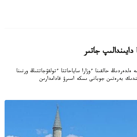
 دايىندالىپ جاتىر
 ەلدەردىڭ حالقىنا ءوزارا ساياحاتتا ءتولقۇجاتتىڭ ورنىنا
دىك بەرەتىن جوبانى ىسكە اسىرۋ قادامدارىن