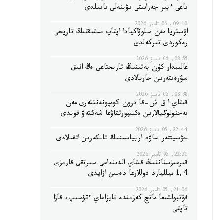
تاعى ءبىر جەراستى تۋننەلى تابىلدى
09:10, 06 تامىز 2026
اۋستريا مەن سلوۆاكيادا اپتاپ ىستىقتىڭ تاريحي
رەكوردى تىركەلدى
08:55, 06 تامىز 2026
عالىمدار كۇن بەتىنىڭ تاريحتاعى ەڭ انىق
سۋرەتتەرىن جاريالادى
08:38, 06 تامىز 2026
قىتاي ا ق ش-قا درون كومپونەنتتەرى مەن
تەحنولوگيالارىن ەكسپورتتاۋعا شەكتەۋ قويدى
22:44, 05 تامىز 2026
حۋسيتتەر ساۋد ارابياسىنىڭ تانكەرىن اتقىلادى
22:31, 05 تامىز 2026
قىرعىزستاننىڭ قىتاي الدىنداعى سىرتقى قارىزى
1,4 ميلليارد دوللارعا دەيىن ازايدى
21:06, 05 تامىز 2026
فۋتبولشىعا ماتچ كەزىندە نايزاعاي ءتۇسىپ، قازا
تاپتى