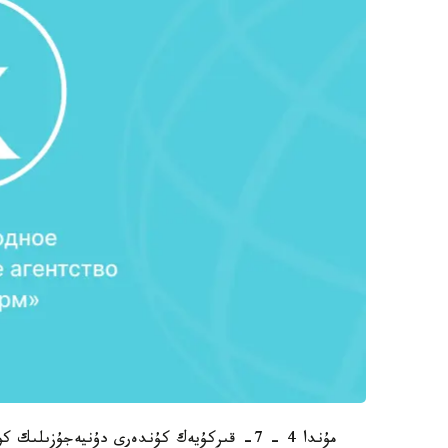
مۇندا 4 - 7- قىركۇيەك كۇندەرى دۇنيەجۇزىلى