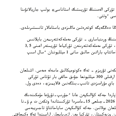
سىندا انكارا قالاسىنىڭ «2026-جىلعى تۇركى الەمىنىڭ تۋريستىك استاناسى» بولىپ جاريالانۋىنا
اسى ءوتتى.
ا دەڭگەيگە كوتەرەتىن ماڭىزدى باستامالار تانىستىرىلدى.
سىنىڭ ورىنباسارى - تۇركى مەملەكەتتەرىمەن بايلانىس
باسقارماسىنىڭ ءتوراعاسى كۇرشاد زورلۋدىڭ ايتۋىنشا، تۇركى مەملەكەتتەرىنەن تۇركياعا تۋريستەر اعىنى 3,5
ميلليونعا جۋىقتايدى. ءوز كەزەگىندە تۇركيادان ساياحاتتاپ باراتىن حالىق سانى 1 ميلليوننان ءسال اسىپ
كەنى تۋريزم - تەك ەكونوميكالىق ماسەلە ەمەس. اشىلعان
باعىتتار مەن سول جولدار بويىنداعى مادەني كوپىرلەر ارقىلى 300 ميلليونعا جۋىق حالقى بار تۇتاس تۇركى
باي مۇرامىزدى تانىپ-بىلگەنىن قالايمىز»، دەدى ول.
اپاردا جەكە كۋالىكپەن عانا ءجۇرىپ-تۇرۋعا مۇمكىندىك
بەرەتىن - Turkic ID جوباسى جونىندە العاش رەت 2026-جىلعى 15-مامىردا تۇركىستاندا وتكەن ت م ۇ-نا
لعان بولاتىن. جەكە كۋالىكپەن ساياحاتتاۋ تاجىريبەسى
 وزبەكستان، تۇركيا مەن ازەربايجان اراسىندا تەك ەكىجاقتى