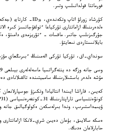
فورماتتا قولدانىلىپ وتىر.
كۇرشاد زورلۋ اتاپ وتكە
ەلدەرىنىڭ ازاماتتارى تۇركياعا ءتولقۇجاتسىز كىرە الا
جۇرگىزىلىپ جاتىر. ماقسات - ءتۋريزمدى دامىتۋ، ەكون
بايلانىستاردى نىعايتۋ.
سونداي-اق، تۇركيا تۇركى الەمىنىڭ ءبىرىڭعاي مۋزەي
مۇشە ەلدەر باسشىلارىنىڭ سامميتىندە تالقىلانادى دە
كەيىن، قاراشا ايىندا انتاليادا وتكىزۋ جوسپارلانع
ۇيىمداستىرىپ، وندا بىرلەسكەن ەكولوگيالىق جانە وز
ەسكە سالايىق، بۇعان دەيىن شري-لانكا ازاماتتارى وز
حابارلاعان ەدىك.