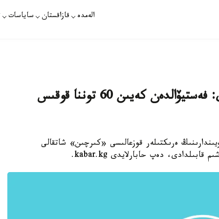
الەمدە
قازاقستان
ساياسات
ت
دۇنيەجۇزىلىك كوشپەلىلەر ويىندارى: فەستيۆالدەن كەيىن 60 توننا قوقىس
ويىندارىنىڭ ەرىكتىلەر قوزعالىسى «كىرچىن» شاتقالى
ابىلدادى، دەپ حابارلايدى kabar.kg.