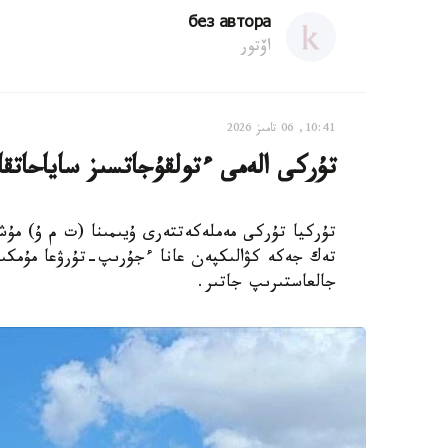
без автора
اۆتور
10:41, 06 تامىز 2026
تۇركى الەمى ءتولقۇجاتسىز ساياحاتقا
تۇركيا تۇركى مەملەكەتتەرى ۇيىمىنا (ت م ۇ) مۇشە
تەك جەكە كۋالىكپەن عانا ءجۇرىپ-تۇرۋعا مۇمكىن
جالعاستىرىپ جاتىر.