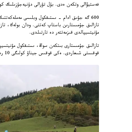
فەستيۆالى وتكەن ەدى. بۇل تۋرالى دۇنيەجۇزىلىك كوش
600 گە جۋىق ادام - ىستىقكول وبلىسى مەملەكەتتى
تازالىق جۇمىستارىن باستاپ كەتتى. ودان بولەك، تازال
مۋنيتسيپالدى قىزمەتتەر دە تارتىلدى.
تازالىق جۇمىستارى بىتكەن سوڭ، ىستىقكول مۋنيتسيپ
قوقىستى شىعاردى. ەكى قوقىس جيناۋ كولىگى 10 رەيس ارقىلى 60 توننا كولەمىندە قوقىس شىعاردى.