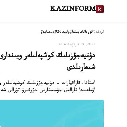
KAZINFORM
ترەند:
اقوردا
تاعايىنداۋ
وقيعا
2026-سايلاۋ
08:21, 09 قىركۇيەك 2016
شىعارىلدى
استانا. قازاقپارات - دۇنيەجۇزىلىك كوشپەلىلەر 
اۋماعىندا تازالىق جۇمىستارىن جۇرگىزۋ تۋرالى شەشىم ق