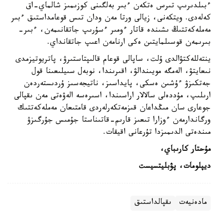
ءبىلدىرىپ تىرس ەتكەن ءبىر بەلگىنى كوزىمىز شالماي-اق
كەلەدى. ويتكەنى، زيالى ورتا مەن ودان تىس قوعامداستىق ءبىر
مەملەكەتتىڭ ىشىندە قاتار ءومىر ءسۇرىپ جاتقانىمەن، ءبىر-
بىرىمەن قوسىلمايتىن ەكى ارنامەن اعىپ جاتقانداي.
ينتەللەكتۋالدى ۇلت، ساپالى قوعام قالىپتاستىرۋ، پاتريوتيزمدى
نىعايتۋ، الەمگە مويىندالۋ، اقىرىندا، نوبەل سىيلىعىنا قول
جەتكىزۋ ءۇشىن ەسكى، پايداسىز، ناتيجەسىز ۇردىستەردەن
ارىلىپ، مۇددەلى سالالار اراسىندا، اسىرەسە الەۋەتى مەن ىقپالى
جوعارى سان مىڭداعان قىزمەتكەرلەردى قامتىعان مەملەكەتتىك
ورگاندارمەن ءوزارا تىعىز قارىم-قاتىناستا جۇمىس جۇرگىزۋ
مىندەتى الدىمىزدا تۇرعانى اقيقات.
مۇحتار كارىباي،
ديپلومات، پۋبليتسيست
مادەنيەت
ىقپالداستىق