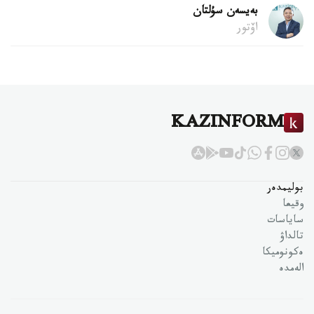
بەيسەن سۇلتان
اۆتور
KAZINFORM
بوليمدەر
وقيعا
ساياسات
تالداۋ
ەكونوميكا
الەمدە