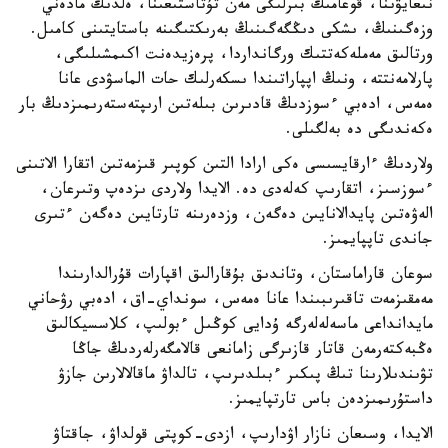
نىعايۋىنا، قوعامىڭ بىرلىگى مەن تۇتاستىعىنا، ەلدىڭ مادەني
وزەگىنىڭ، ىشكى دىڭگەگىنىڭ بەرىكتىگىنە باستايتىنى كامىل.
ورتالىق مەملەكەتتىك ورگانداردا، پرەزيدەنت اكىمشىلىگى،
پارلامەنتتە، ونىڭ اپپاراتىندا ىسكەرلىك حات الماسۋدى عانا
ەمەس، ادەبي ءسوزدىڭ قادىرىن بىلەتىن ارىپتەستەرىمىزدىڭ بار
ەكەندىگى دە بەلگىلى.
ولاردىڭ ءارقايسىسى ەكى ارادا التىن كوپىر قىزمەتىن اتقارا الاتىنى
ءسوزسىز، اتقارىپ كەلەدى دە. الايدا ولاردى ىزدەپ وتىرعان،
الەۋەتىن پايدالانايىن دەگەن، وزدەرىنە تارتايىن دەگەن ءتىرى
جاندى تاپپايمىز.
سوعان قاراماستان، وتاندىق بۇقارالىق اقپارات قۇرالدارىندا
مەمقىزمەت تاقىرىبىندا عانا ەمەس، سونداي-اق، ادەبي رۋحاني
مايدانداعى ماسەلەلەرگە ۇدايى كوڭىل ءبولىپ، كلاسسيكالىق
ەڭبەكتەرمەن قاتار قازىرگى زامانعى قالامگەرلەردىڭ جاڭا
تۋىندىلارىنا تىڭ پىكىر ءبىلدىرىپ، تالداۋ ماقالالارىن جازۋ
داستۇرىمىزدەن باس تارتپايمىز.
الايدا، وسىعان نازار اۋدارىپ، ازدى-كوپتى قولداۋ، جاقتاۋ