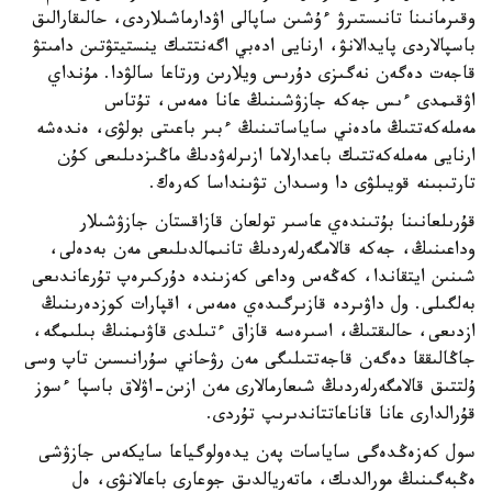
وقىرمانىنا تانىستىرۋ ءۇشىن ساپالى اۋدارماشىلاردى، حالىقارالىق
باسپالاردى پايدالانۋ، ارنايى ادەبي اگەنتتىك ينستيتۋتىن دامىتۋ
قاجەت دەگەن نەگىزى دۇرىس ويلارىن ورتاعا سالۋدا. مۇنداي
اۋقىمدى ءىس جەكە جازۋشىنىڭ عانا ەمەس، تۇتاس
مەملەكەتتىڭ مادەني ساياساتىنىڭ ءبىر باعىتى بولۋى، ەندەشە
ارنايى مەملەكەتتىك باعدارلاما ازىرلەۋدىڭ ماڭىزدىلىعى كۇن
تارتىبىنە قويىلۋى دا وسىدان تۋىنداسا كەرەك.
قۇرىلعانىنا بۇتىندەي عاسىر تولعان قازاقستان جازۋشىلار
وداعىنىڭ، جەكە قالامگەرلەردىڭ تانىمالدىلىعى مەن بەدەلى،
شىنىن ايتقاندا، كەڭەس وداعى كەزىندە دۇركىرەپ تۇرعاندىعى
بەلگىلى. ول داۋىردە قازىرگىدەي ەمەس، اقپارات كوزدەرىنىڭ
ازدىعى، حالىقتىڭ، اسىرەسە قازاق ءتىلدى قاۋىمنىڭ بىلىمگە،
جاڭالىققا دەگەن قاجەتتىلىگى مەن رۋحاني سۇرانىسىن تاپ وسى
ۇلتتىق قالامگەرلەردىڭ شىعارمالارى مەن ازىن-اۋلاق باسپا ءسوز
قۇرالدارى عانا قاناعاتتاندىرىپ تۇردى.
سول كەزەڭدەگى ساياسات پەن يدەولوگياعا سايكەس جازۋشى
ەڭبەگىنىڭ مورالدىك، ماتەريالدىق جوعارى باعالانۋى، ەل