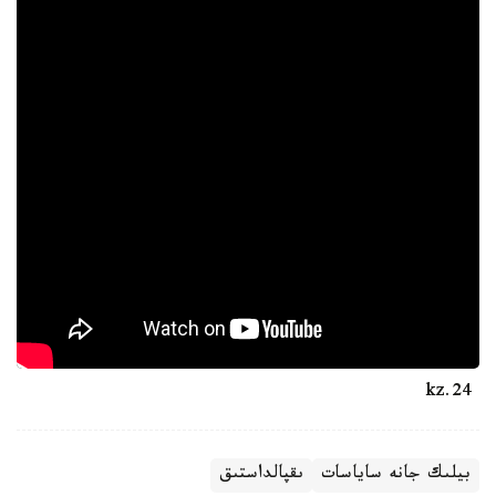
24.kz
بيلىك جانە ساياسات
ىقپالداستىق