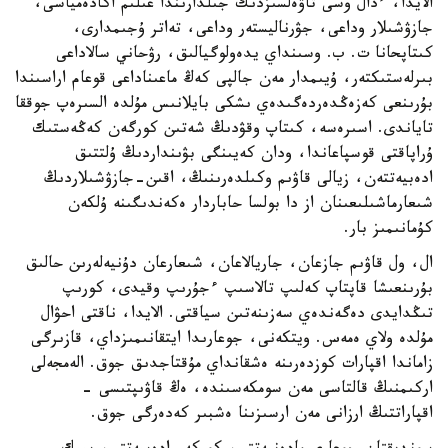
الايدا، ءدال وسى تاۋەلسىزدىك جىلدارىندا عىلىم اكادەمياسى،
جازۋشىلار وداعى، جۋرناليستەر وداعى، تەاتر ۇجىمدارى،
كىتاپحانا ت. ب. وسىنداي يدەولوگيالىق، رۋحاني سالاداعى
بىرلەستىكتەر، ۇيىمدار مەن جالپى كەڭ ماعىناداعى قوعام اراسىندا
بۇرىنعى كەزەڭدەردەگىدەي ىشكى بايلانىس مۇلدە السىرەپ جوققا
تاياندى. اسىرەسە، كىتاپ وقۋدىڭ شەتىن كورگەن كەڭەستىك
ۇراپاقتى قوسپاعاندا، ودان كەيىنگى بۋىنداردىڭ ۇلتتىق
ادەبيەتتەن، زيالى قاۋىم وكىلدەرىنىڭ، اقىن-جازۋشىلاردىڭ
شىعارماشىلىعىنان از دا بولسا حاباردار ەكەندىگىنە ۇلكەن
كۇمانىمىز بار.
ال، ول قاۋىم جازعان، جاريالاعان، شىعارعان دۇنيەلەرىن حالىق
بۇرىنعىشا قاپتاپ كەلىپ تالاسىپ ءجۇرىپ وقيدى، كورىپ
تىڭدايدى دەگەندەي سەزىنەتىن سياقتى. الايدا، ناقتى احۋال
مۇلدە ولاي ەمەس. ويتكەنى، جوعارىدا ايتقانىمىزداي، قازىرگى
زاماندا اقپارات كوزدەرىنە ەشقانداي مۇقتاجدىق جوق. الەمجەلى
اركىمنىڭ قالتاسى مەن سومكەسىندە، ەڭ قاۋىپتىسى -
اقپاراتتىڭ ارزانى مەن ارسىزىنا ەشبىر كەدەرگى جوق.