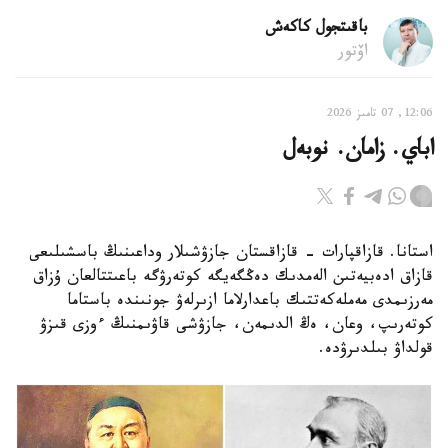
باقىتجول كاكەش
اۆتور
12:06, 07 تامىز 2026
اباي. زامان. نوبەل
استانا. قازاقپارات - قازاقستان جازۋشىلار وداعىنىڭ باسشىلىعى
قازاق ادەبيەتىن الەمدىك دەڭگەيگە كوتەرۋگە باعىتتالعان ۇزاق
مەرزىمدى مەملەكەتتىك باعدارلاما ازىرلەۋ جونىندە باستاما
كوتەرىپ، وعان، ەڭ الدىمەن، جازۋشى قاۋىمنىڭ ءوزى قىزۋ
قولداۋ بىلدىرۋدە.