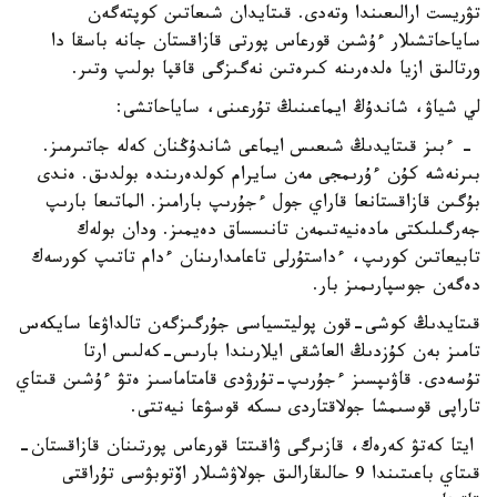
تۋريست ارالىعىندا وتەدى. قىتايدان شىعاتىن كوپتەگەن
ساياحاتشىلار ءۇشىن قورعاس پورتى قازاقستان جانە باسقا دا
ورتالىق ازيا ەلدەرىنە كىرەتىن نەگىزگى قاقپا بولىپ وتىر.
لي شياۋ، شاندۇڭ ايماعىنىڭ تۇرعىنى، ساياحاتشى:
- ءبىز قىتايدىڭ شىعىس ايماعى شاندۇڭنان كەلە جاتىرمىز.
بىرنەشە كۇن ءۇرىمجى مەن سايرام كولدەرىندە بولدىق. ەندى
بۇگىن قازاقستانعا قاراي جول ءجۇرىپ بارامىز. الماتىعا بارىپ
جەرگىلىكتى مادەنيەتىمەن تانىسساق دەيمىز. ودان بولەك
تابيعاتىن كورىپ، ءداستۇرلى تاعامدارىنان ءدام تاتىپ كورسەك
دەگەن جوسپارىمىز بار.
قىتايدىڭ كوشى-قون پوليتسياسى جۇرگىزگەن تالداۋعا سايكەس
تامىز بەن كۇزدىڭ العاشقى ايلارىندا بارىس-كەلىس ارتا
تۇسەدى. قاۋىپسىز ءجۇرىپ-تۇرۋدى قامتاماسىز ەتۋ ءۇشىن قىتاي
تاراپى قوسىمشا جولاقتاردى ىسكە قوسۋعا نيەتتى.
ايتا كەتۋ كەرەك، قازىرگى ۋاقىتتا قورعاس پورتىنان قازاقستان-
قىتاي باعىتىندا 9 حالىقارالىق جولاۋشىلار اۆتوبۋسى تۇراقتى