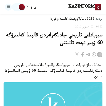
KAZINFORM
ق ز
ترەند:
2026-سايلاۋ
وقيعا
تاعايىنداۋ
اقوردا
08:22, 02 ءساۋىر 2016
سيرياداعى تاريحي جادىگەرلەردى قالپىنا كەلتىرۋگە
60 ۇيىم نيەت تانىتتى
استانا. قازاقپارات - سيريانىڭ پالميرا قالاسىنداعى تاريحي
ەسكەرتكىشتەردى قالپىنا كەلتىرۋگە الەمنىڭ 60 ۇيىمى اتسالىسۋعا
دايىن.