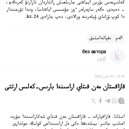
كەلتىرمەس بۇرىن ايماقتى جارىلعىش زاتتاردان تازارتۋ كەرەك»،
- دەيدى. ەگەر ساپەرلەر ءوز جۇمىسىن اياقتاسا، وندا تۇرعىندار
دا كوپ ۇزاماي ۇيلەرىنە ورالادى، دەپ جازادى 24.kz.
الەم
ىقپالداستىق
без автора
اۆتور
19:55, 07 تامىز 2026
قازاقستان مەن قىتاي اراسىندا بارىس-كەلىس ارتتى
استانا. قازاقپارات - قازاقستان مەن قىتاي شەكاراسىندا جۇرت
اعىلىپ جاتىر. بيىلدىققا ەكى ەل اراسىنداعى كولىك جولدارى