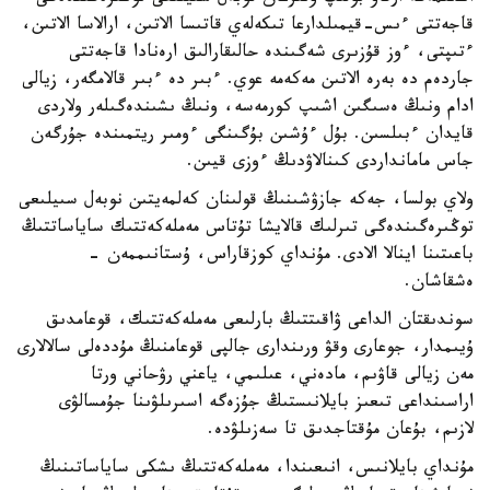
قاجەتتى ءىس-قيمىلدارعا تىكەلەي قاتىسا الاتىن، ارالاسا الاتىن،
ءتىپتى، ءوز قۇزىرى شەگىندە حالىقارالىق ارەنادا قاجەتتى
جاردەم دە بەرە الاتىن مەكەمە عوي. ءبىر دە ءبىر قالامگەر، زيالى
ادام ونىڭ ەسىگىن اشىپ كورمەسە، ونىڭ ىشىندەگىلەر ولاردى
قايدان ءبىلسىن. بۇل ءۇشىن بۇگىنگى ءومىر ريتمىندە جۇرگەن
جاس مامانداردى كىنالاۋدىڭ ءوزى قيىن.
ولاي بولسا، جەكە جازۋشىنىڭ قولىنان كەلمەيتىن نوبەل سىيلىعى
توڭىرەگىندەگى تىرلىك قالايشا تۇتاس مەملەكەتتىك ساياساتتىڭ
باعىتىنا اينالا الادى. مۇنداي كوزقاراس، ۇستانىممەن -
ەشقاشان.
سوندىقتان الداعى ۋاقىتتىڭ بارلىعى مەملەكەتتىك، قوعامدىق
ۇيىمدار، جوعارى وقۋ ورىندارى جالپى قوعامنىڭ مۇددەلى سالالارى
مەن زيالى قاۋىم، مادەني، عىلىمي، ياعني رۋحاني ورتا
اراسىنداعى تىعىز بايلانىستىڭ جۇزەگە اسىرىلۋىنا جۇمسالۋى
لازىم، بۇعان مۇقتاجدىق تا سەزىلۋدە.
مۇنداي بايلانىس، انىعىندا، مەملەكەتتىڭ ىشكى ساياساتىنىڭ