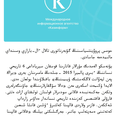
حومس پروۆينتسياسىنىڭ گۋبەرناتورى تالال ءال-بارازي وسىنداي
مالىمدەمە جاسادى.
يۋنەسكو الەمدىك مۇرالار قاتارىنا قوسقان سيرياداعى 6 تاريحي
نىساننىڭ ءبىرى پالميرا 2015 -جىلدىڭ مامىرىنان بەرى «يراك
پەن ليەۆانت لاڭكەستىك ۇيىمىنىڭ» باقىلاۋىندا بولعان ەدى.
الايدا ۇكىمەت اسكەرى مەن «دالا سۇڭقارلارىنىڭ» جاۋىنگەرلەرى
وتكەن جەكسەنبىدە قالانى سودىرلار قولىنان تولىقتاي ازات ەتتى.
قارۋلى قاقتىعىس كەزىندە تاريحي نىساندار ەداۋىر زارداپ
شەككەن. قازىر ولاردى قالپىنا كەلتىرۋ ءۇشىن قانشا شىعىن
كەتەتىنى ەسەپتەلىپ جاتىر. جەرگىلىكتى بيلىك «قالانى قالپىنا