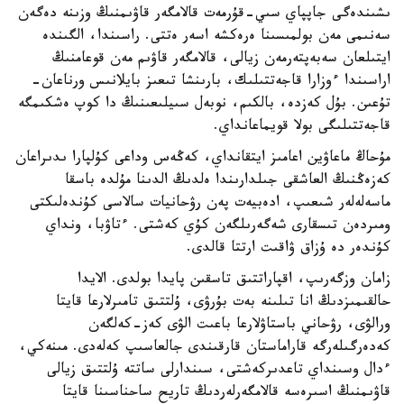
ىشىندەگى جاپپاي سىي-قۇرمەت قالامگەر قاۋىمنىڭ وزىنە دەگەن
سەنىمى مەن بولمىسىنا ەرەكشە اسەر ەتتى. راسىندا، الگىندە
ايتىلعان سەبەپتەرمەن زيالى، قالامگەر قاۋىم مەن قوعامنىڭ
اراسىندا ءوزارا قاجەتتىلىك، بارىنشا تىعىز بايلانىس ورناعان-
تۇعىن. بۇل كەزدە، بالكىم، نوبەل سىيلىعىنىڭ دا كوپ ەشكىمگە
قاجەتتىلىگى بولا قويماعانداي.
مۇحاڭ ماعاۋين اعامىز ايتقانداي، كەڭەس وداعى كۇلپارا ىدىراعان
كەزەڭنىڭ العاشقى جىلدارىندا ەلدىڭ الدىنا مۇلدە باسقا
ماسەلەلەر شىعىپ، ادەبيەت پەن رۋحانيات سالاسى كۇندەلىكتى
ومىردەن تىسقارى شەگەرىلگەن كۇي كەشتى. ءتاۋبا، ونداي
كۇندەر دە ۇزاق ۋاقىت ارتتا قالدى.
زامان وزگەرىپ، اقپاراتتىق تاسقىن پايدا بولدى. الايدا
حالقىمىزدىڭ انا تىلىنە بەت بۇرۋى، ۇلتتىق تامىرلارعا قايتا
ورالۋى، رۋحاني باستاۋلارعا باعىت الۋى كەز-كەلگەن
كەدەرگىلەرگە قاراماستان قارقىندى جالعاسىپ كەلەدى. مىنەكي،
ءدال وسىنداي تاعدىركەشتى، سىندارلى ساتتە ۇلتتىق زيالى
قاۋىمنىڭ اسىرەسە قالامگەرلەردىڭ تاريح ساحناسىنا قايتا