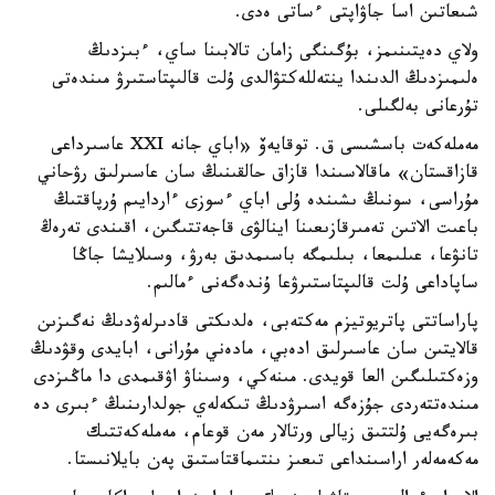
شىعاتىن اسا جاۋاپتى ءساتى ەدى.
ولاي دەيتىنىمز، بۇگىنگى زامان تالابىنا ساي، ءبىزدىڭ
ەلىمىزدىڭ الدىندا ينتەللەكتۋالدى ۇلت قالىپتاستىرۋ مىندەتى
تۇرعانى بەلگىلى.
مەملەكەت باسشىسى ق. توقايەۆ «اباي جانە XXI عاسىرداعى
قازاقستان» ماقالاسىندا قازاق حالقىنىڭ سان عاسىرلىق رۋحاني
مۇراسى، سونىڭ ىشىندە ۇلى اباي ءسوزى ءاردايىم ۇرپاقتىڭ
باعىت الاتىن تەمىرقازىعىنا اينالۋى قاجەتتىگىن، اقىندى تەرەڭ
تانۋعا، عىلىمعا، بىلىمگە باسىمدىق بەرۋ، وسىلايشا جاڭا
ساپاداعى ۇلت قالىپتاستىرۋعا ۇندەگەنى ءمالىم.
پاراساتتى پاتريوتيزم مەكتەبى، ەلدىكتى قادىرلەۋدىڭ نەگىزىن
قالايتىن سان عاسىرلىق ادەبي، مادەني مۇرانى، ابايدى وقۋدىڭ
وزەكتىلىگىن العا قويدى. مىنەكي، وسىناۋ اۋقىمدى دا ماڭىزدى
مىندەتتەردى جۇزەگە اسىرۋدىڭ تىكەلەي جولدارىنىڭ ءبىرى دە
بىرەگەيى ۇلتتىق زيالى ورتالار مەن قوعام، مەملەكەتتىك
مەكەمەلەر اراسىنداعى تىعىز ىنتىماقتاستىق پەن بايلانىستا.