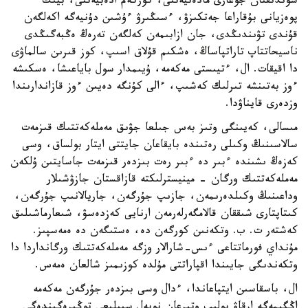
سوندىقتان جوعارى مادەنيەتتى، كوركەم ادەبيەتتى، بيىك
پوەزيانى بۇقاراعا جەتكىزۋ، ءسىڭىرۋ ءۇشىن دۇنيەگە اكەلگەن
قۇندى تۋىندىڭدى، جان ازابىمەن كەلگەن تەرەڭ ەڭبەگىڭدى
ناسيحاتتاپ تاراتپاساڭ، ەشكىم قۇلاق اسىپ، كوز قىرىن سالماۋى
دا اقيقات. ال، ءتيىستى مەكەمە، ۇيىمدار سول باياعىشا، ەسكىشە
ءوز بەتىنشە تىرلىك كەشىپ، ءالى كۇنگە دەيىن ءوز قازاندارىندا
وزدەرى قايناۋدا.
مىسالى، كەيىنگى وتىز بەس جىلعا جۋىق مەملەكەتتىك قىزمەت
سالاسىنىڭ وكىلى رەتىندە بايقاعان جايتتى ايتار بولساق، وسى
كەزەڭ ىشىندە ءبىر دە ءبىر رەت بىزدەر قىزمەت جاسايتىن ۇلكەن
مەملەكەتتىك ورگان - مينيسترلىكتە قازاقستان جازۋشىلار
وداعىنىڭ وكىلدەرىمەن، جازىپ جۇرگەن، جاريالانىپ جۇرگەن،
كىتاپتارى شىققان قالامگەرلەرمەن ارنايى كەزدەسۋ، شىعارماشىلىق
كەشتەر ت. ب. وتكەنىن كورگەن دە، ەستىگەن دە ەمەسپىز.
مۇنداي فورماتتاعى ءىس-شارالار وزگە مەملەكەتتىك ورگانداردا دا
وتكەندىگى جايىندا اقپاراتتى مۇلدە كوزىمىز شالعان ەمەس.
ال، باسقاسىن ايتپاعاندا، ءدال وسى بىزدەر جۇرگەن مەكەمە
اڭگىمەگە ارقاۋ بولىپ وتىرعان نوبەل سىيلىعى توڭىرەگىندەگى