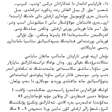
دا، قاراپايىم ادامدار دا شەكارادان ەركىن ءوتىپ، كىرىپ-
شىعىپ ءجۇر. ال بيىل العاش رەت رەكورد تىركەلدى. جىل
باسىنان بەرى اۆتوموبيل جولدارى ارقىلى ەكى ەلدىڭ اراسىندا
ارى-بەرى قاتىناعان جولاۋشىلار سانى 1 ميلليوننان اسىپ وتىر.
بۇل ءبىر عانا قورعاس پورتى ارقىلى. وتكەن جىلدىڭ وسى
كەزەڭىمەن سالىستىرعاندا 10 پايىزعا وسكەن. بۇل تۋرالى
قورعاس پورتىنداعى قىتايدىڭ ينسپەكسيالىق ستانسيا ماماندارى
رەسمي جاريالادى.
بۇعان ارينە قوس تاراپتان جاسالىپ جاتقان ساياسي
ىنتالاندىرۋدىڭ ىقپالى زور. ودان بولەك ترانسشەكارالىق ساپارلار
مەن ساۋدا-ساتتىق سالاسىنداعى بەلسەندىلىك تە تىكەلەي اسەر
ەتىپ وتىر. سونىمەن قاتار ەركىن ساۋدا پيلوتتىق ايماعىنداعى
يننوۆاتسيالىق جانە «اقىلدى پورت» جوبالارى دا سەپ بولعان.
كولىك قۇرالدارىن تەكسەرۋ راسىمدەرى جەڭىلدەپ، ۋاقىت 1
مينۋتقا دەيىن قىسقاردى. ال ونلاين جۇيە قۇجاتتاردى 45
سەكۋندتا تەكسەرىپ بەرە الادى. شەكارالىق وتكىزۋ پۋنكتىنىڭ
كىرۋ-شىعۋ زالى ارقىلى كۇن سايىن ورتا ەسەپپەن 5- 8 مىڭ