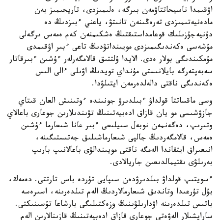
اۋقىمدا ناسيحاتتاۋمەن بىرگە، ەلىمىزدى، تاريحىمىز بەن
مادەنيەتىمىزدى تەرەڭىنەن تانىتۋ، ياعني ءبىزدىڭ دە
دۇنيەجۇزىلىك قوعامداستىقتىڭ ەشكىمنەن كەم ەمەس ىرگەلى
مۇشەسى ەكەندىگىمىزدى مويىنداتۋدىڭ تاعى ءبىر اۋقىمدى
مۇمكىندىگى بولار ەدى. الايدا ۇلتتىق قالامگەرلەر ءۇشىن ءبىرقاتار
سەبەپتەرگە بايلانىستى مۇنداي تويدىڭ اۋىلى ءالى الىس
ەكەندىگى ناقتى دالەلدەرمەن ايتىلۋدا.
وسى ماقساتتا قولداۋ ءبىلدىرۋ جونىندە ءوتىنىش العان قىتاي
جازۋشىسى مو يان قازاق ادەبيەتىنىڭ تۋىندىلارىن جوعارى باعالاي
وتىرىپ، دەگەنمەن نوبەل سىيلىعى ءبىر عانا شىعارما ءۇشىن
ەمەس، قالامگەردىڭ جالپى شىعارماشىلىق جەتىستىگىنە،
انىعىراق ايتقاندا الەمگە ناقتى مويىندالۋى باعالانىپ بارىپ
بەرىلۋى ىقتيمالدىعىن جاريالادى.
ءسويتىپ قولداۋ بىلدىرۋدەن سىپايى تۇردە باس تارتتى. دەمەك،
بۇل تۇرعىدا وتاندىق شىعارمالاردىڭ الەم تىلدەرىنە، اسىرەسە
باتىس تىلدەرىنە اۋدارىلۋىنىڭ وزەكتىلىگى بارشاعا تۇسىنىكتى.
ساراپشىلار الەۋەتى جوعارى قازاق ادەبيەتىنىڭ قازىنالارىن الەم