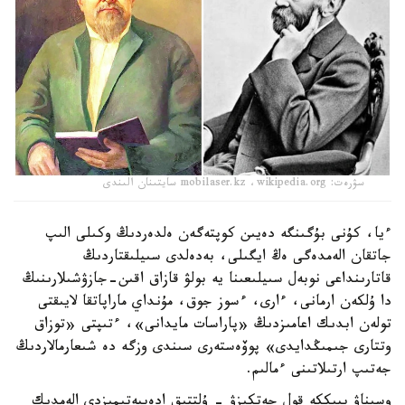
سۋرەت: mobilaser.kz ،wikipedia.org سايتىنان الىندى
ءيا، كۇنى بۇگىنگە دەيىن كوپتەگەن ەلدەردىڭ وكىلى الىپ
جاتقان الەمدەگى ەڭ ايگىلى، بەدەلدى سىيلىقتاردىڭ
قاتارىنداعى نوبەل سىيلىعىنا يە بولۋ قازاق اقىن-جازۋشىلارىنىڭ
دا ۇلكەن ارمانى، ءارى، ءسوز جوق، مۇنداي ماراپاتقا لايىقتى
تولەن ابدىك اعامىزدىڭ «پاراسات مايدانى»، ءتىپتى «توزاق
وتتارى جىمىڭدايدى» پوۆەستەرى سىندى وزگە دە شىعارمالاردىڭ
جەتىپ ارتىلاتىنى ءمالىم.
وسىناۋ بيىككە قول جەتكىزۋ - ۇلتتىق ادەبيەتىمىزدى الەمدىك