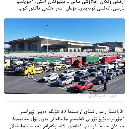
ارقىلى وتكەن جولاۋشى سانى 1 ميليوننان استى. ءسويتىپ
بارىس-كەلىس كوبەيدى. بۇعان اسەر ەتكەن فاكتور كوپ.
فوتو: حالىق گازەتى
قازاقستان مەن قىتاي اراسىندا 30 كۇنگە دەيىن ۆيزاسىز
ءجۇرىپ-تۇرۋ تۋرالى كەلىسىم جاسالعالى بەرى بۇل ستاتيسيكا
جىلدان جىلعا ءوسىپ كەلەدى. كاسىپكەرلەر دە، ساياحاتشىلار