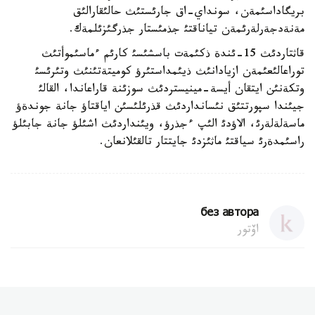
بريگاداسئمةن، سونداي-اق جارئستئث حالئقارالئق
مةنةدجةرلةرئمةن تياناقتئ جذمئستار جذرگئزئلمةك.
قاثتاردئث 15-ئندة ذكئمةت باسشئسئ كارئم ءماسئموأتئث
توراعالئعئمةن ازيادانئث ذيئمداستئرؤ كوميتةتئنئث وتئرئسئ
وتكةنئن ايتقان أيسة-مينيستردئث سوزئنة قاراعاندا، القالئ
جيئندا سپورتتئق نئسانداردئث قذرئلئسئن اياقتاؤ جانة جوندةؤ
ماسةلةلةرئ، الاؤدئ الئپ ءجذرؤ، ويئنداردئث اشئلؤ جانة جابئلؤ
راسئمدةرئ سياقتئ ماثئزدئ جايتتار تالقئلانعان.
без автора
اۆتور