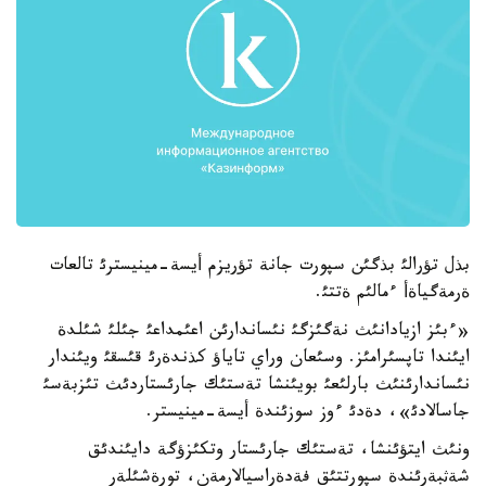
بذل تؤرالئ بذگئن سپورت جانة تؤريزم أيسة-مينيسترئ تالعات
ةرمةگياةأ ءمالئم ةتتئ.
«ءبئز ازيادانئث نةگئزگئ نئساندارئن اعئمداعئ جئلئ شئلدة
ايئندا تاپسئرامئز. وسئعان وراي تاياؤ كذندةرئ قئسقئ ويئندار
نئساندارئنئث بارلئعئ بويئنشا تةستئك جارئستاردئث تئزبةسئ
جاسالادئ»، دةدئ ءوز سوزئندة أيسة-مينيستر.
ونئث ايتؤئنشا، تةستئك جارئستار وتكئزؤگة دايئندئق
شةثبةرئندة سپورتتئق فةدةراسيالارمةن، تورةشئلةر