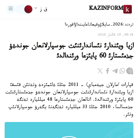
KAZINFORM
ق ز
ترەند:
2026-سايلاۋ
وقيعا
تاعايىنداۋ
اقوردا
09:18, 19 قاڭتار 2010
ازيا ويئندارئ نئساندارئنئث جوسپارلانعان جوندةؤ
جذمئستارئ 60 پايئزعا ورئندالدئ
قپارات /مارلان جيةمباي/ - 2011 جئلئ ةلئمئزدة وتةتئن قئسقئ
ازيا ويئندارئ نئساندارئنئث جوسپارلانعان جوندةؤ جذمئستارئنئث
60 پايئزئ ورئندالدئ. اتالعان جذمئستارعا 48 ميلليارد تةثگة
جذمسالسا، 2010 جئلئ 33 ميلليارد تةثگةنئ يگةرؤ جوسپارلانئپ
وتئر.