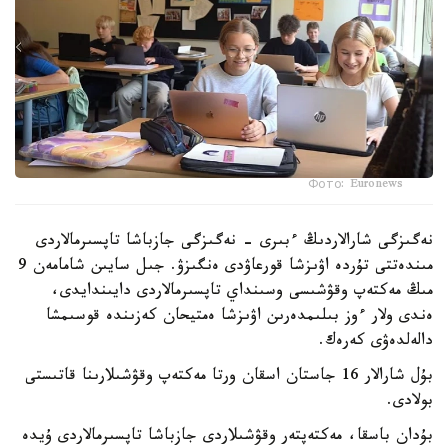
Фото: Euronews
نەگىزگى شارالاردىڭ ءبىرى - نەگىزگى جازباشا تاپسىرمالاردى
مىندەتتى تۇردە اۋىزشا قورعاۋدى ەنگىزۋ. جىل سايىن شامامەن 9
مىڭ مەكتەپ وقۋشىسى وسىنداي تاپسىرمالاردى دايىندايدى،
ەندى ولار ءوز بىلىمدەرىن اۋىزشا ەمتيحان كەزىندە قوسىمشا
دالەلدەۋى كەرەك.
بۇل شارالار 16 جاستان اسقان ورتا مەكتەپ وقۋشىلارىنا قاتىستى
بولادى.
بۇدان باسقا، مەكتەپتەر وقۋشىلاردى جازباشا تاپسىرمالاردى ۇيدە