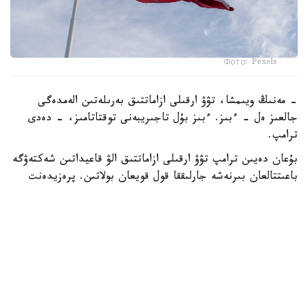
Фото: Pexels
- مەنىڭ ويىمشا، تۋۋ ارقىلى ازاماتتىق بەرىلەتىن الەمدەگى
جالعىز ەل - ءبىز. ءبىز بۇل تاجىريبەنى توقتاتامىز، - دەدى
ترامپ.
بۇعان دەيىن ترامپ تۋۋ ارقىلى ازاماتتىق الۋ قاعيداتىن شەكتەۋگە
باعىتتالعان بىرنەشە جارلىققا قول قويعان بولاتىن. پرەزيدەنت
اكىمشىلىگىنىڭ وكىلى ستيۆەن ميللەردىڭ ايتۋىنشا، ولاردىڭ
ءبىرى «بوسانۋ تۋريزمى» دەپ اتالاتىن تاجىريبەگە تىيىم سالۋعا
قاتىستى.
ايتا كەتەيىك، ا ق ش جاڭا ۆيزالىق كەپىل باعدارلاماسىن
ەنگىزىپ جاتىر، وعان سايكەس يمميگراتسيالىق ۆيزاعا كەيبىر
ءوتىنىش بەرۋشىلەر 100 مىڭنان 250 مىڭ دوللارعا دەيىنگى
كولەمدە دەپوزيت سالۋى ءتيىس.