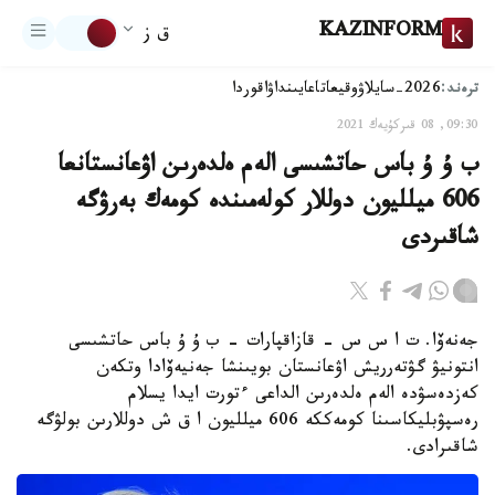
KAZINFORM
ق ز
ترەند:
2026-سايلاۋ
وقيعا
تاعايىنداۋ
اقوردا
09:30, 08 قىركۇيەك 2021
ب ۇ ۇ باس حاتشىسى الەم ەلدەرىن اۋعانستانعا
606 ميلليون دوللار كولەمىندە كومەك بەرۋگە
شاقىردى
جەنەۆا. ت ا س س - قازاقپارات – ب ۇ ۇ باس حاتشىسى
انتونيۋ گۋتەرريش اۋعانستان بويىنشا جەنيەۆادا وتكەن
كەزدەسۋدە الەم ەلدەرىن الداعى ءتورت ايدا يسلام
رەسپۋبليكاسىنا كومەككە 606 ميلليون ا ق ش دوللارىن بولۋگە
شاقىرادى.