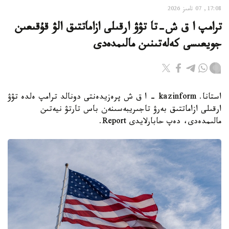
17:08, 07 تامىز 2026
ترامپ ا ق ش-تا تۋۋ ارقىلى ازاماتتىق الۋ قۇقىعىن
جويعىسى كەلەتىنىن مالىمدەدى
استانا. kazinform - ا ق ش پرەزيدەنتى دونالد ترامپ ەلدە تۋۋ
ارقىلى ازاماتتىق بەرۋ تاجىريبەسىنەن باس تارتۋ نيەتىن
مالىمدەدى، دەپ حابارلايدى Report.