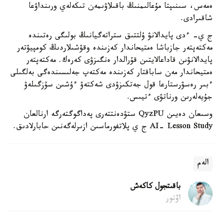
ەمەس، سىنىپتا مۇعالىمنىڭ باقىلاۋىمەن تىكەلەي ورىنداۋعا
شاقىرادى.
ج ي- ءدى پايدالانۋ ۇلتتىق ستراتەگيانىڭ بولىگى رەتىندە
مەكتەپتەر جازباشا ەمتيحاندار كەزىندە وقۋشىلاردىڭ كومپيۋتەر
پايدالانۋىن قاداعالايتىن قۇرالدار ەنگىزۋى كەرەك. مەكتەپتەر
ەمتيحاندار مەن ساباقتار كەزىندە مەكتەپ جەلىسىندەگى بەلگىلى
ءبىر رەسۋرستارعا قول جەتكىزۋدى شەكتەۋ ءۇشىن سۇزگىلەۋ
جۇيەلەرىن ورناتۋى ءتيىس.
وسىعان دەيىن QyzPU ستۋدەنتتەرى پەداگوگتەرگە ارنالعان
AI- Lesson Study ج ي پلاتفورماسىن ازىرلەگەنىن حابارلادىق.
الەم
باقىتجول كاكەش
اۆتور