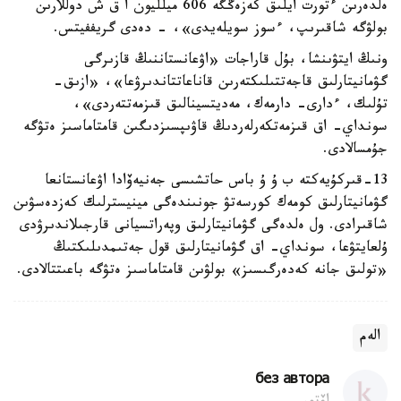
ەلدەرىن ءتورت ايلىق كەزەڭگە 606 ميلليون ا ق ش دوللارىن
بولۋگە شاقىرىپ، ءسوز سويلەيدى»، - دەدى گريففيتس.
ونىڭ ايتۋىنشا، بۇل قاراجات «اۋعانستاننىڭ قازىرگى
گۋمانيتارلىق قاجەتتىلىكتەرىن قاناعاتتاندىرۋعا»، «ازىق-
تۇلىك، ءدارى- دارمەك، مەديتسينالىق قىزمەتتەردى»،
سونداي- اق قىزمەتكەرلەردىڭ قاۋىپسىزدىگىن قامتاماسىز ەتۋگە
جۇمسالادى.
13-قىركۇيەكتە ب ۇ ۇ باس حاتشىسى جەنيەۆادا اۋعانستانعا
گۋمانيتارلىق كومەك كورسەتۋ جونىندەگى مينيسترلىك كەزدەسۋىن
شاقىرادى. ول ەلدەگى گۋمانيتارلىق وپەراتسيانى قارجىلاندىرۋدى
ۇلعايتۋعا، سونداي- اق گۋمانيتارلىق قول جەتىمدىلىكتىڭ
«تولىق جانە كەدەرگىسىز» بولۋىن قامتاماسىز ەتۋگە باعىتتالادى.
الەم
без автора