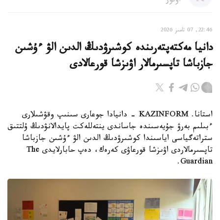
اۆتور
22:46, 07 تامىز 2026
دانيا مەكتەپتەرىندە كوشىرۋدىڭ الدىن الۋ ءۇشىن
جازباشا تاپسىرمالار اۋىزشا قورعالادى
استانا. KAZINFORM - دانيادا جوعارى سىنىپ وقۋشىلارى
ءبىلىم بەرۋ جۇيەسىندە جاساندى ينتەللەكت پايدالانۋدىڭ ۇلتتىق
ستراتەگياسى اياسىندا كوشىرۋدىڭ الدىن الۋ ءۇشىن جازباشا
تاپسىرمالاردى اۋىزشا قورعاۋى كەرەك، دەپ حابارلايدى The
Guardian.