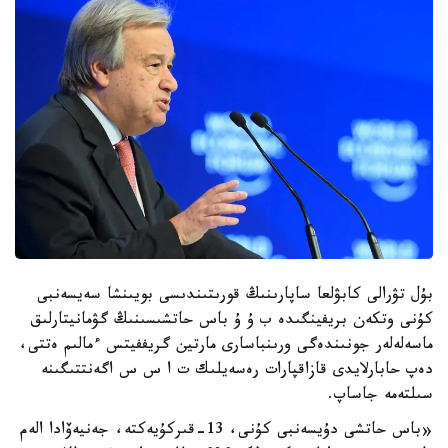
بۇل تۋرالى كابۋلعا ساپارىنىڭ قورىتىندىسى بويىنشا سەيسەنبى
كۇنى وتكەن بريفينگىدە ب ۇ ۇ باس حاتشىسىنىڭ گۋمانيتارلىق
ماسەلەلەر جونىندەگى ورىنباسارى مارتين گريففيتس ءمالىم ەتتى،
دەپ حابارلايدى قازاقپارات رەسەيلىك ت ا س س اگەنتتىگىنە
سىلتەمە جاساپ.
«باس حاتشى دۇيسەنبى كۇنى، 13-قىركۇيەكتە، جەنيەۆادا الەم