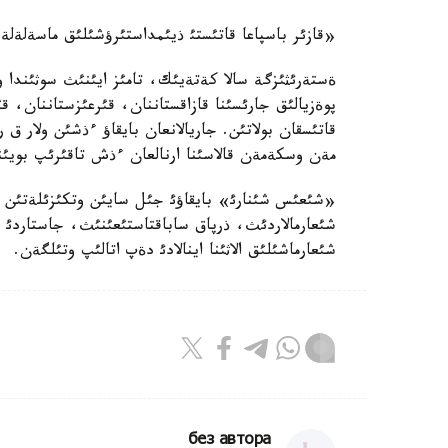
«قازئر باسپاعا قاتئستئ ذيئمداستئرؤشئلئق ماسةلةلة
ةستةرئثئزگة سالا كةتةيئك، تامئز ايئنئث سوثئندا
مةن وسكةمةن قالاسئنا ارنالعان ءذش تاقئرئپ بويئنشا 600 ولةثدئ ارنايئ شئعا
«شئعئس شئنارئ» بايقاؤئ جئل سايئن وتكئزئلةتئن با
شئعارمالاردئث، ذرپاق ساباقتاستئعئنئث، جاستاردئ پو
شئعارماشئلئق الاثئنا اينالادئ دةپ اتالئپ وتئلگةن.
без автора