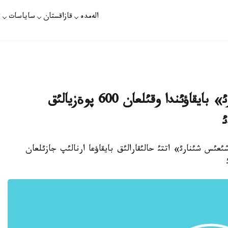
الەمدە
قازاقستان
ساياسات
ت
وسكةمةندة وتكةن «شئعئس شئنارئ» بايقاؤئندا وقئلعان 600 پوةزيالئق
ئ
. قازاقپارات - «شئعئس شئنارئ» اتتئ حالئقارالئق بايقاؤعا ارنالئپ جازئلعان