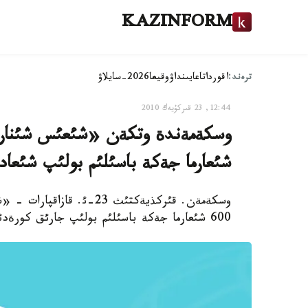
KAZINFORM
ترەند:
اقوردا
تاعايىنداۋ
وقيعا
2026-سايلاۋ
12:44, 23 قىركۇيەك 2010
شئعارما جةكة باسئلئم بولئپ شئعاد
وسكةمةن. قئركذيةكتئث 23-ئ
600 شئعارما جةكة باسئلئم بولئپ جارئق كورةدئ