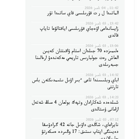
11:42, 04 تامىز 2026
الماتىدا ل ر ت قۇرىلىسى قاي ساتىدا تۇر
15:42, 03 تامىز 2026
زايسانداعى اۋەجاي قۇرىلىسى اياقتالۋعا تاياپ
قالدى
15:06, 03 تامىز 2026
ەلىمىزدە 70 جىلدان استام ۋاقىتتان كەيىن
العاش رەت جولبارىس تاريحي مەكەندەۋ ارەالىنا
جىبەرىلدى
14:52, 03 تامىز 2026
اباي وبلىسىندا تاعى ءبىر اۋىل ىشىمدىكتەن باس
تارتتى
14:23, 03 تامىز 2026
شىلدەدە شەكارادان وتپەك بولعان 4 مىڭ شەتەل
ازاماتى ۇستالدى
07:12, 03 تامىز 2026
نايزاعاي، شاڭدى داۋىل جانە 42 گرادۋسقا
دەيىنگى اپتاپ ىستىق: 17 وڭىردە ەسكەرتۋ