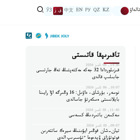
الداۋ
KZ
QZ
РУ
EN
中文
ق ز
ЎЗ
تاقىرىپقا قاتىستى
14:56, 06 تامىز 2026
قىزىلوردادا 32 جەكە مەكتەپتىڭ تەڭ جارتىسى
جابىلىپ قالدى
10:07, 06 تامىز 2026
نوسەر، بۇرشاق، داۋىل: 16 وڭىرگە اۋا رايىنا
بايلانىستى ەسكەرتۋ جاسالدى
11:40, 05 تامىز 2026
سەكسەن باتىردىڭ كىسەسى
09:07, 05 تامىز 2026
تيان-شان قوڭىر ايۋىنىڭ سيرەك ساتتەرىن
فوتوتۇزاق ۆيدەوعا ءتۇسىرىپ الدى