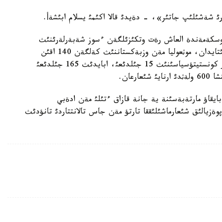
رئ شةشئلئپ جاتئر»، - دةيدئ قالا اكئمئ يسلام ابئشةأ.
 وسكةمةندة العاش رةت وتكئزئلگةن ءسوز شةبةرلةرئنئث
پوةزيالئق جارئسئنا قازاقستاننان، قئرعئزستاننان، قئتايدان، موثعوليا مةن وزبةكستاننئث كةلگةن 140 اقئن
قاتئسقان بولاتئن. جاريالانعان بايقاؤ ءذشئن ولار ق ر كونستيتؤسياسئنئث 15 جئلدئعئ، ابايدئث 165 جئلدئعئ
رعان.
يقاؤ مارتةبةسئنة ية جانة قازاق ءتئلئ مةن ادةبي
ةزيالئق شئعارماشئلئققا تارتؤ مةن جاس تالانتتاردئ تانؤدئث