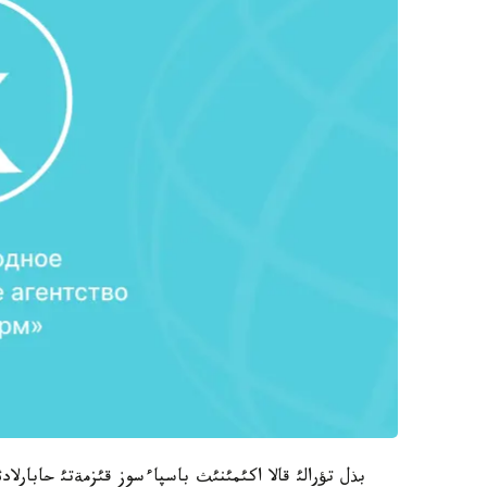
بذل تؤرالئ قالا اكئمئنئث باسپاءسوز قئزمةتئ حابارلادئ