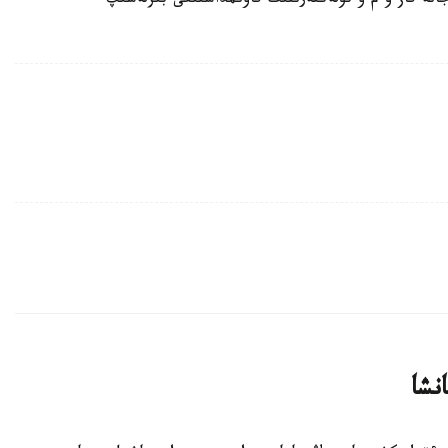
انە قاز ۇ م ۋ تۇلەكتەرىنىڭ قاۋىمداستىعى بىرلەسىپ
نشا