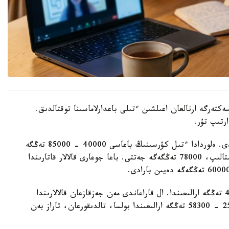
كتەرگە ارنالعان اعىلشىن ءتىلى باعدارلاماسىنا توقتالدىق.
رتىپ تۇر.
ەڭ جوعارى باعا استانا مەن الماتى قالالارىندا تىركەلدى. ەلوردادا ءتىل كۋرسىنىڭ باعاسى 40000 - 85000 تەڭگە
ارالىعىندا. ال الماتى قالاسىندا 28000 تەڭگەدەن باستالىپ، 78000 تەڭگەگە جەتتى. باعا جوعارى قالالار قاتارىندا
وبلىس ورتالىقتارىنىڭ كوبىندە باعا 20000 - 45000 تەڭگە ارالىعىندا. ال قاراعاندى مەن جەزقازعان قالالارىندا
وقۋ اقىسى 20000 - 60000 تەڭگە، سەمەيدە 25000 - 58300 تەڭگە ارالىعىندا بولسا، تالدىقورعان، تاراز بەن