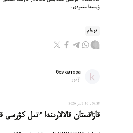
سالاسىندا جۇمىس ىستەيتىن ماماندار قاۋىمداستىعى ج
ۇيىمداستىردى.
قوعام
без автора
اۆتور
07:28, 10 تامىز 2026
قازاقستان قالالارىندا ءتىل كۋرسى قا