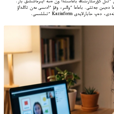
قالالارىنداعى ءتىل كۋرستارىنىڭ باعاسىندا ون ەسە ايىرماشىلىق بار.
اسى ايىنا 8 مىڭنان باستالىپ، 85 مىڭعا دەيىن جەتتى. باعاعا ءوڭىر، وقۋ ءادىسى مەن تاڭداۋ
ارلايدى Kazinform ءتىلشىسى.