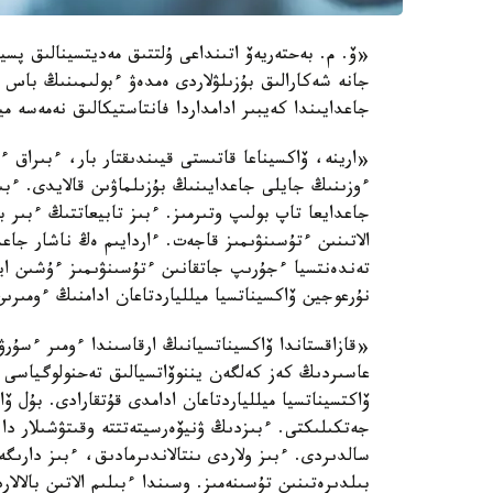
«ۆ. م. بەحتەريەۆ اتىنداعى ۇلتتىق مەديتسينالىق پسيح
جانە شەكارالىق بۇزىلۋلاردى ەمدەۋ ءبولىمىنىڭ باس 
جاعدايىندا كەيبىر ادامداردا فانتاستيكالىق نەمەسە م
«ارينە، ۆاكسيناعا قاتىستى قيىندىقتار بار، ءبىراق ءب
ءوزىنىڭ جايلى جاعدايىنىڭ بۇزىلماۋىن قالايدى. ءبىر
جاعدايعا تاپ بولىپ وتىرمىز. ءبىز تابيعاتتىڭ ءبىر 
الاتىنىن ءتۇسىنۋىمىز قاجەت. ءاردايىم ەڭ ناشار جاع
تەندەنتسيا ءجۇرىپ جاتقانىن ءتۇسىنۋىمىز ءۇشىن اي
نۇرعوجين ۆاكسيناتسيا ميللياردتاعان ادامنىڭ ءومىرى
عاسىردىڭ كەز كەلگەن يننوۆاتسيالىق تەحنولوگياسى م
ۆاكتسيناتسيا ميللياردتاعان ادامدى قۇتقارادى. بۇل 
سالدىردى. ءبىز ولاردى ىنتالاندىرمادىق، ءبىز دارىگ