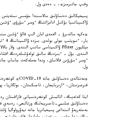
وقىپ جاتىرمىز»، - دەدى ول.
پسيحيكالىق دەنساۋلىق سالاسىندا جۇمىس ىستەيتىن ما
ۆاكسيناتسيا بۇكىل ادامزاتتىڭ ءومىر ءسۇرۋى ءۇشىن 
«ەكپە سالدىرۋ - الەمدى امان الىپ قالۋ ءۇشىن مىن
ميلليون Pfizer ۆاكسيناسى ساتىپ الىندى. و
الىندى. بۇل - ءبىزدىڭ سالىق تولەۋشىلەردىڭ اقشاسى.
ءومىر ءسۇرۋىن قالاساق، وندا مەملەكەت جاساپ جات
ول.
«مەنتالدى دەنساۋ
قىرعىزستان، ءازىربايجان، تاجىكستان، بولگاريا، پو
ايتا كەتەيىك، اتالمىش كونفەرەنسيانى قازاقستان رە
دەنساۋلىق عىلىمي-تاجىريبەلىك ورتالىعى، رەسەي فەد
بەحتەريەۆ اتىنداعى پسيحياتريا جانە نيەۆرولوگيا ۇلت