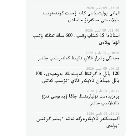
13:08, 09 تامىز 2026
الماتى پوليتسياسى كانە ۋەست كونتسەرتىنە
بايلانىستى ەسكەرتۋ جاسادى
11:40, 09 تامىز 2026
استانادا 15 كىتاپ وقىپ، 600 مىڭ تەڭگە ۇتىپ
الۋعا بولادى
10:06, 09 تامىز 2026
ەجەلگى وتىرار قالاي قالپىنا كەلتىرىلىپ جاتىر
09:22, 09 تامىز 2026
120 بالل دا گرانتقا كەپىلدىك بەرمەيدى، 100
بالل جيناعان تالاپكەر قالاي ءتۇسىپ كەتتى
20:17, 08 تامىز 2026
پرەزيدەنت تۇلپارىنىڭ جاڭا ۆيدەوسى قىزۋ
تالقىلانىپ جاتىر
17:51, 08 تامىز 2026
اكىمدىكتەر تالاپكەرلەرگە نەشە ءبىلىم گرانتىن
ءبولدى