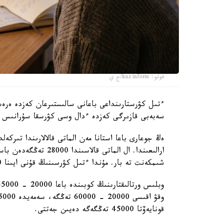
فوتو: kazinform/ج ي
ءتىل كۋرستارىنداعى باعانى سالىستىرعان كەزدە ەرەسە
سەبەبى قازىرگى كەزدە ءدال وسى كۋرسقا سۇرانىس ا
شىمكەنت تە بار. مۇندا ءتىل كۋرسىنىڭ قۇنى ايىنا 60000 تەڭگەگە دەيىن بارادى.
قونايەۆتا 45000 تەڭگەگە دەيىن جەتتى.