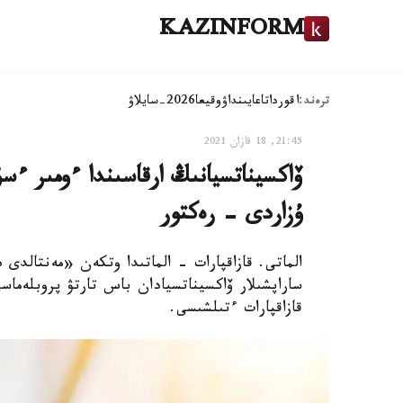
KAZINFORM
ترەند:
اقوردا
تاعايىنداۋ
وقيعا
2026-سايلاۋ
21:45, 18 قازان 2021
ۇزاردى - رەكتور
ساراپشىلار ۆاكسيناتسيادان باس تارتۋ پروبلەماسى
قازاقپارات ءتىلشىسى.