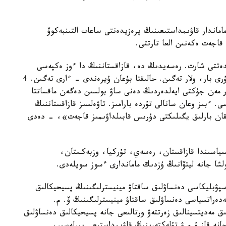
ماندار قاۋىمداستىعىنىڭ پرەزيدەنتى ساعات التىنبەكوۆ
قاجەت ەكەنىن العا تارتتى.
دەتتى شارت. رەسەيدىڭ دە، قازاقستاننىڭ دا ءوز ەكپەسى
بار، ءسويتىپ جولى بولدى. بىزدە ۆاكسينانىڭ 4 ءتۇرى بار، ولار تەگىن. حالىقتا بۇعان ۇيرەندى - ءارى تەگىن. 4
لار بالالار مەن جۇكتى ايەلدەردىڭ دەنى ساۋ بولسىن دەگەن ماقساتتا
 ءبىز وعان سانالى تۇردە بارامىز. تاۋەلسىز قازاقستاننىڭ
قان بارلىق يگىلىكتى دۇرىس قابىلداۋىمىز قاجەت»، - دەدى
لىق جانە COVID-19» كونفەرەنسياسىندا قازاقستان، رەسەي، تۇركيا، وزبەكستان،
لشا جانە ليتۆانىڭ ۇزدىك ماماندارى ءسوز سويلەدى.
سپۋبليكاسى دەنساۋلىق ساقتاۋ مينيسترلىگىنىڭ پسيحيكالىق
ەراتسياسى دەنساۋلىق ساقتاۋ مينيسترلىگىنىڭ ۆ. م.
تىق مەديتسينالىق زەرتتەۋ ورتالىعى جانە پسيحيكالىق دەنساۋلىق