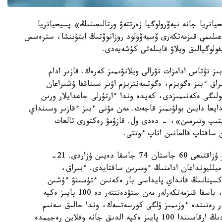
ياتريا جانە نيەۆرولوگيا زەرتتەۋ ورتالىعىنىڭ» پسيحياتريا
عىلىمي قىزمەتكەرى ۆسيەۆولود روزانوۆتىڭ ايتۋىنشا، سترەسس
يفولوگيالىق ويلاۋ قابىلەتى كۇشەيەدى.
ىز تۇتاس ادامزات تۋرالى ويلانۋىمىز كەرەك. قازىر ادام
اق ءبىز ەگويزم، ەگوتسەنتريزم اۋىر سىناققا ۇشىراعان
بولىگى ەكەنىمىزدى، كەيدە وندا ءارتۇرلى جاعدايلار ورىن
دايعا دايىن بولۋىمىز قاجەت. مەن مۇنى ءبىز ءقازىر وسىنداي
تىپ وتىرمىن»، - دەدى ول. قازۇمۋ رەكتورى تالعات
ن ساقتاپ قالعانىن اتاپ ءوتتى.
«قازاقستاندا ۆاكسيناتسيانىڭ ارقاسىندا ءومىر ءسۇرۋ ۇزاقتىعى 60 جاستان 74 جاسقا دەيىن ۇزاردى. 21-
يلليونداعان ادامنىڭ ءومىرىن ساقتايدى. ءبىراق،
ۆاكسينانىڭ قانداي پايداسى بار ەكەنىن ءتۇسىنۋ ءۇشىن
جەتكىلىكتى. ءبىزدىڭ ۋنيۆەرسيتەتتتە وقىتۋشىلار دا، باسقا قىزمەتكەرلەر مەن ستۋدەنتتەر دە 100 پايىز ەكپە
ەر رەتىندە ءوزىمىز ۇلگى كورسەتسەك، وندا حالىق سەنىم
بىلدىرەتىنىن تۇسىنەمىز. وسىندا ءبىلىم الاتىن بالالاردىڭ ارقاسىندا 100 پايىز ەكپە الدىق جانە وفلاين رەجيمدە