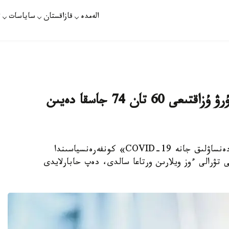
الەمدە
قازاقستان
ساياسات
ت
ۆاكسيناتسيانىڭ ارقاسىندا ءومىر ءسۇرۋ ۇزاقتىعى 60 تان 74 جاسقا دەيىن
الماتى. قازاقپارات - الماتىدا وتكەن «مەنتالدى دەنساۋلىق جانە COVID-19» كونفەرەنسياسىندا
 تۋرالى ءوز ويلارىن ورتاعا سالدى، دەپ حابارلايدى