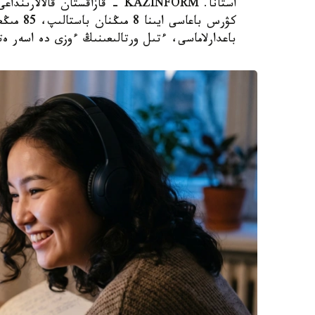
استانا. KAZINFORM - قازاقستان 
كۋرس باع
باعدارلاماسى، ءتىل ورتالىعىنىڭ ءوزى دە اسەر ەتەدى، دەپ حاب