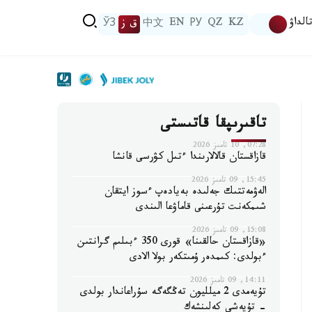
الداۋ
KZ
QZ
РУ
EN
中文
ق ز
ЎЗ
تاقىرىپقا قاتىستى
07:28, 10 تامىز 2026
قازاقستان قالالارىندا ءتىل كۋرسى قانشا
15:45, 09 تامىز 2026
الەۋمەتتىك جەلىدە بەيادەپ ءسوز ايتقان
شىمكەنت تۇرعىنى قاماۋعا الىندى
15:08, 09 تامىز 2026
«قازاقستان حالقىنا» قورى 350 ءبىلىم گرانتىن
ءبولدى: كىمدەر ۇمىتكەر بولا الادى
14:11, 09 تامىز 2026
تۇيەمدى 2 ميلليون تەڭگەگە سۇراعاندار بولدى
- تۇيەشى كەلىنشەك