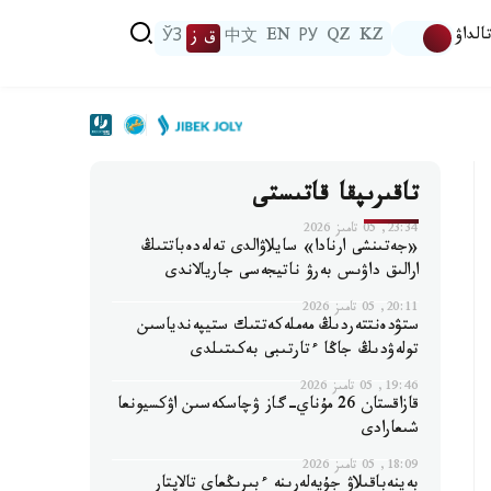
الداۋ
KZ
QZ
РУ
EN
中文
ق ز
ЎЗ
تاقىرىپقا قاتىستى
23:34, 05 تامىز 2026
«جەتىنشى ارنادا» سايلاۋالدى تەلەدەباتتىڭ
ارالىق داۋىس بەرۋ ناتيجەسى جاريالاندى
20:11, 05 تامىز 2026
ستۋدەنتتەردىڭ مەملەكەتتىك ستيپەندياسىن
تولەۋدىڭ جاڭا ءتارتىبى بەكىتىلدى
19:46, 05 تامىز 2026
قازاقستان 26 مۇناي-گاز ۋچاسكەسىن اۋكسيونعا
شىعارادى
18:09, 05 تامىز 2026
بەينەباقىلاۋ جۇيەلەرىنە ءبىرىڭعاي تالاپتار