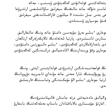
 ينتەللەكتىنى قولدانۋدى كەڭەيتۋدى ۇسىنىپ، جەكە
ماسىز ەتۋگە جانە حالىقتىڭ سيفرلىق ساۋاتتىلىعىن ارتتىرۋعا
باسىمدىق بەرەتىنىن مالىمدەدى. سونىمەن قاتار الداعى بەس جىل ىشىندە 5 ميلليون قازاقستاندىقتى سيفرلىق
وقىتۋ جوسپارى ۇسىنىلدى.
دالى جوعارى ءبىلىم بەرۋ جۇيەسىن دامىتۋ جانە ونىڭ حالىقارالىق
ستارىن تانىستىردى. پارتيا شەتەلدىك تالاپكەرلەرگە ارنالعان
 باعدارلامالاردى كەڭەيتۋدى، ءبىلىم ەكسپورتىن دامىتۋدى،
وعارى وقۋ ورىندارىنىڭ اكادەميالىق ەركىندىگىن كەڭەيتۋدى
 قولجەتىمدىلىگىن ارتتىرۋدى قولدايتىنىن ايتتى. ونىڭ
ەرۋ پوپۋليستىك شارا ەمەس جانە مۇنداي تاجىريبە ەۋروپانىڭ
رتيا جوعارى ءبىلىم الۋ مۇمكىندىگى وتباسىنىڭ قارجىلىق
دى.
گيالىق مادەنيەتتى ەرتە جاستان قالىپتاستىرۋدىڭ
 اعارتۋ جۇمىستارى بالاباقشادان باستاپ مەملەكەتتىك باسقارۋ