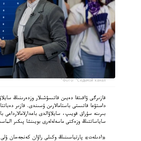
Фото: "Седьмой канал"
قازىرگى ۋاقىتقا دەيىن قاتىسۋشىلار وزدەرىنىڭ سايلاۋ
دامىتۋعا قاتىستى باستامالارىن ۇسىندى. قازىر دەبات
بىرىنە سۇراق قويىپ، سايلاۋالدى باعدارلامالارداعى ب
ساياساتتىڭ وزەكتى ماسەلەلەرى بويىنشا پىكىر الماسى
«ادىلەت» پارتياسىنىڭ وكىلى راۋان كەنجەحان ۇلى ءب