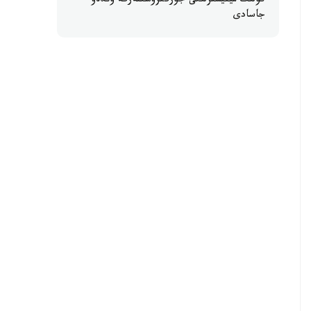
كولىك مينيسترلىگى جۇرگىزۋشىلەرگە ۇندەۋ
جاسادى