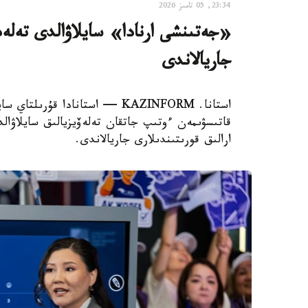
23:34, 05 تامىز 2026
«جەتىنشى ارنادا» سايلاۋالدى تەلەد
جاريالاندى
استانا. KAZINFORM — استانادا قۇ
قاتىسۋىمەن ءوتىپ جاتقان تەلەۆيزيالىق سايلاۋا
ارالىق قورىتىندىلارى جاريالاندى.