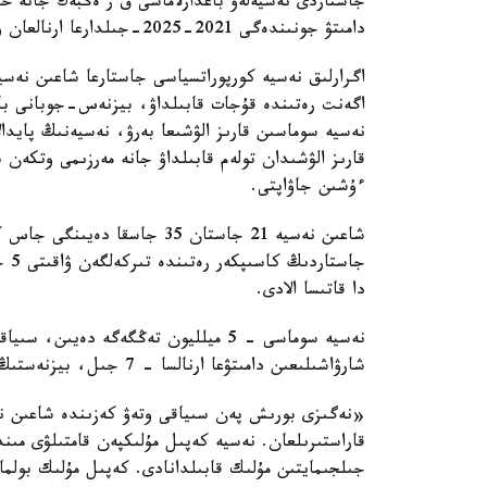
جاستاردى نەسيەلەۋ باعدارلاماسى ق ر ەڭبەك جانە حال
دامىتۋ جونىندەگى 2021-2025-جىلدارعا ارنالعان ۇلتتىق جوباسى شەڭبەرىندە ىسكە اسىرىلادى.
اگرارلىق نەسيە كورپوراتسياسى جاستارعا شاعىن نەسي
اگەنت رەتىندە قۇجات قابىلداۋ، بيزنەس-جوبانى باعا
نەسيە سوماسىن قارىز الۋشىعا بەرۋ، نەسيەنىڭ پايدا
قارىز الۋشىدان تولەم قابىلداۋ جانە مەرزىمى وتكەن
ءۇشىن جاۋاپتى.
شاعىن نەسيە 21 جاستان 35 جاس
جاس
دا قاتىسا الادى.
شارۋاشىلىعىن دامىتۋعا ارنالسا - 7 جىل، بيزنەستىڭ باسقا دا باعىتتارى ءۇشىن - 5 جىلعا دەيىن بەرىلەدى.
«نەگىزى بورىش پەن سىياقى وتەۋ كەزىندە شاعىن ن
قاراستىرىلعان. نەسيە كەپىل مۇلىكپەن قامتىلۋى مىند
جىلجىمايتىن مۇلىك قابىلدانادى. كەپىل مۇلىك بولما