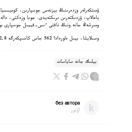
ۇمىتكەرلەر وزدەرىنىڭ بيزنەس جوسپارىن، كوميسسيا 
باعالاپ، ۇزدىكتەرىن ىرىكتەيدى. جوبا وزەكتى، دالە
ومىرشەڭ جانە ونىڭ ناقتى ءىس-قيمىل جوسپارى بو
وسىلايشا، بيىل ەلوردادا 562 جاس كاسىپكەرگە 2,8 ميلليارد تەڭگە ءبولى قاراستىرىلىپ وتىر.
بيلىك جانە ساياسات
без автора
اۆتور