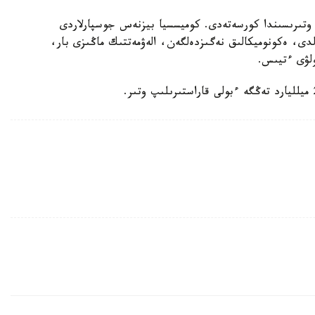
وتىرىسىندا كورسەتەدى. كوميسسيا بيزنەس جوسپارلاردى
لدى، ەكونوميكالىق نەگىزدەلگەن، الەۋمەتتىك ماڭىزى بار،
لۋى ءتيىس.