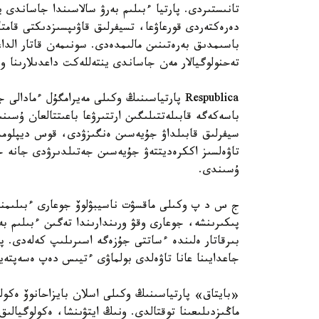
تانىستىردى. پارتيا ءبىلىم بەرۋ سالاسىندا جاساندى
دەرەكتەردى قورعاۋعا، تسيفرلىق قاۋىپسىزدىكتى قامتا
تەحنولوگيالار مەن جاساندى ينتەللەكت داعدىلارىنا 
Respublica پارتياسىنىڭ وكىلى مەيرامگۇل ءما
باسەكەگە قابىلەتتىلىگىن ارتتىرۋعا باعىتتالعان ۇسىنى
سيفرلىق قابىلداۋ جۇيەسىن ەنگىزۋدى، قوس ديپلومدى
تاۋەلسىز اككرەديتتەۋ جۇيەسىن جەتىلدىرۋدى جانە ج
ۇسىندى.
ج س د پ وكىلى ماقسۋت ناسيبۋلوۆ جوعارى ءبىلىمنىڭ
پىكىرىنشە، جوعارى وقۋ ورىندارىندا تەگىن ءبىلىم ب
بىرقاتار ەلىندە ءساتتى جۇزەگە اسىرىلىپ كەلەدى. پا
جاعدايىنا عانا تاۋەلدى بولماۋى ءتيىس دەپ ەسەپتەي
«بايتاق» پارتياسىنىڭ وكىلى اسلان بايزاحانوۆ ەكولو
ماڭىزدىلىعىنا توقتالدى. ونىڭ ايتۋىنشا، ەكولوگيالىق