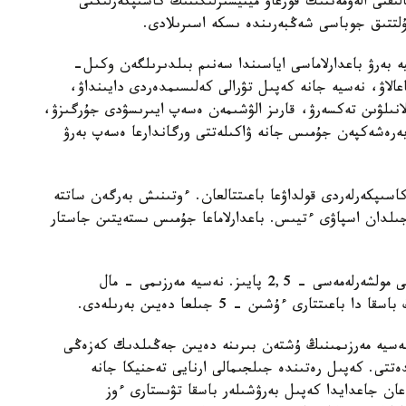
ىقتى الەۋمەتتىك قورعاۋ مينيسترلىگىنىڭ كاسىپكەرلىكتى
ە بەرۋ باعدارلاماسى اياسىندا سەنىم بىلدىرىلگەن وكىل-
لاۋ، نەسيە جانە كەپىل تۋرالى كەلىسىمدەردى دايىنداۋ،
لانىلۋىن تەكسەرۋ، قارىز الۋشىمەن ەسەپ ايىرىسۋدى جۇرگىزۋ،
 بەرەشەكپەن جۇمىس جانە ۋاكىلەتتى ورگاندارعا ەسەپ بەرۋ
قا دەيىنگى جاس كاسىپكەرلەردى قولداۋعا باعىتتالعان. ءوتىنىش بەرگەن ساتتە
تاردىڭ كاسىپكەر رەتىندە تىركەلگەن ۋاقىتى 5 جىلدان اسپاۋى ءتيىس. باعدارلاماعا جۇمىس ىستەيتىن جاستار
نەسيە سوماسى - 5 ميلليون تەڭگەگە دەيىن، سىياقى مولشەرلەمەسى - 2,5 پايىز. نەسيە مەرزىمى - مال
ەسيە مەرزىمىنىڭ ۇشتەن بىرىنە دەيىن جەڭىلدىك كەزەڭى
ەتتى. كەپىل رەتىندە جىلجىمالى ارنايى تەحنيكا جانە
عان جاعدايدا كەپىل بەرۋشىلەر باسقا تۋىستارى ءوز