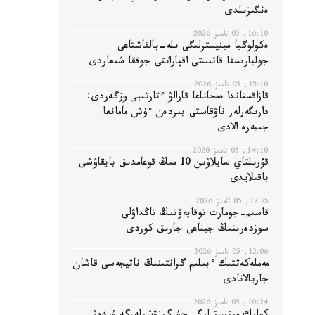
ەنگىزىلدى
16:10, 05 تامىز 2026
ەكولوگيا مينيسترلىگى ىلە-بالقاشتاعى
جولبارىسقا قاتىستى اقپاراتتى جوققا شىعاردى
15:10, 05 تامىز 2026
قازاقستاندا ەمحاناعا قارالۋ ءتارتىبى وزگەردى:
دارىگەرلەر ناۋقاستى بىردەن ءۇش مامانعا
جىبەرە الادى
14:10, 05 تامىز 2026
قۇرىلتاي سايلاۋىن 10 مىڭ قوعامدىق بايقاۋشى
باقىلايدى
12:25, 05 تامىز 2026
قاسىم-جومارت توقايەۆتىڭ تاڭداۋلى
سوزدەرىنىڭ جيناعى جارىق كوردى
12:06, 05 تامىز 2026
مەملەكەتتىك ءبىلىم گرانتىنىڭ ناتيجەسى قاشان
جاريالانادى
10:24, 05 تامىز 2026