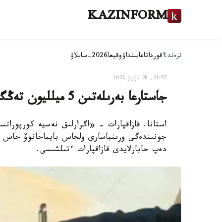
KAZINFORM
ترەند:
اقوردا
تاعايىنداۋ
وقيعا
2026-سايلاۋ
21:57, 28 ناۋرىز 2023
جاستارعا بەرىلەتىن 5 ميلليون تەڭگەگە دەيىنگى نەسيەنىڭ تالاپتارى قانداي
استانا. قازاقپارات - «اگرارلىق نەسيە كورپوراتس
جونىندەگى ورىنباسارى ولجاس بايماحانوۆ جاس ك
دەپ حابارلايدى قازاقپارات ءتىلشىسى.