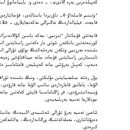
كەپىلدەرىن بەرە الادى»، - دەدى و. بايماحانوۆ استان
ءوتىنىم قابىلداۋ 6- ناۋرىزدا باستالدى،
قاجەت. فيليالداردىڭ نەگىزگى مەكەنجايلارى - agrocredit.kz سايتىندا ورنالاسقان.
قاجەتتى قۇجاتتار ءتىزىمى: جەكە باسىن كۋالاندىرا
كورسەتەتىن بانكتەن شوتى بار ەكەنىن راستايتىن انى
ىشىندە مەرزىمى وتكەن بەرەشەكتىڭ بولۋى تۋرالى انى
تابىستارىن راستايتىن قۇجات جانە جيناقتاۋشى زەينەت
ەسەپ، كەپىل بەرۋشى جانە كەپىلمەن قامتاماسىز ەتۋ
بۇل رەتتە جىلجىمايتىن مۇلىكتى، ونىڭ ىشىندە تۇرا
الۋعا، باعالىق قاعازداردى ساتىپ الۋعا جانە قارۋدى، 
ۇيىمداستىرۋدى، قر زاڭناماسىنا قايشى كەلەتىن جانە
جوبالارعا نەسيە بەرىلمەيدى.
شاعىن نەسيە بەرۋ تۋرالى شەشىمدى اكىمدىك جانىنا
دەپۋتاتتارى، مەملەكەتتىك ورگانداردىڭ، «اتامەكەن
كىرەدى.