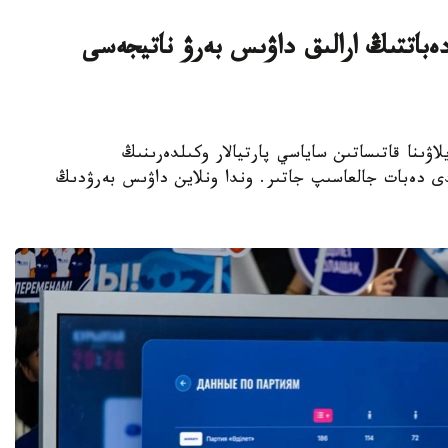
ەباتتىڭ ارالىق داۋىس بەرۋ ناتيجەسى
رىلتاي سايلاۋىنا قاتىساتىن ساياسي پارتيالار وكىلدەرىنىڭ
لدى دەبات جالعاسىپ جاتىر. وندا ونلاين داۋىس بەرۋدىڭ