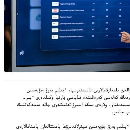
الدى باعدارلامالارىن تانىستىرىپ، ءبىلىم بەرۋ جۇيەسىن
تاردىڭ كەلەسى كەزەڭىندە ساياسي پارتيا وكىلدەرى ءبىر-
اسىمدىقتار، ولاردى ىسكە اسىرۋ تەتىكتەرى جانە مەملەكەتتىك
پ جاتىر.
ىلىم بەرۋ جۇيەسىن سيفرلاندىرۋعا باعىتتالعان باستامالاردى