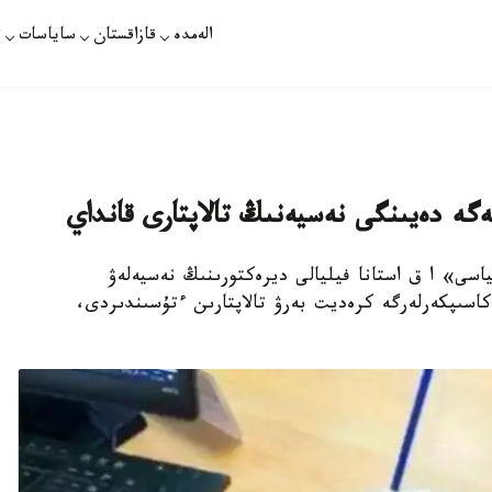
الەمدە
قازاقستان
ساياسات
ت
ياسى» ا ق استانا فيليالى ديرەكتورىنىڭ نەسيەلەۋ
اسىپكەرلەرگە كرەديت بەرۋ تالاپتارىن ءتۇسىندىردى،