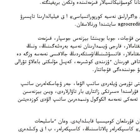
ا كوممۋنيكاتسيالار قىزمەتىندە وتكەن بريفينگتە.
 قۇجاتتاردى «اگرارلىق نەسيە كورپوراتسياسى» ا ق فيليالدارىنا تاپسىرۋ
تىن قۇجات، جوبا بويىنشا بيزنەس جوسپار، قىزمەت
قتامالار، قارجى ۇيىمدارىنان نەسيە بەرەشەگىنىڭ، ونىڭ
قتامالار، قاتىسۋشىنىڭ/ۇمىتكەردىڭ جالاقىسى نەمەسە وزگە دە
اقى قورىنان ءۇزىندى كوشىرمە، كەپىل مۇلىكتى باعالاۋ تۋرالى
 جونىندەگى قۇجاتتار.
قتى تۇرعىن ۇيلەردى ساتىپ الۋعا، جەر ۋچاسكەلەرىن ساتىپ
قۇرامىندا ەسىرتكى زاتتارى بار تاۋارلاردى، ويىن بيزنەسىن
 تەمەكى نەمەسە الكوگول ونىمدەرىن ساتىپ الۋدى كوزدەيتىن
ن قۇرىلعان كوميسسيا قابىلدايدى. وعان ءماسليحات
» كاسىپكەرلەر پالاتاسىنىڭ، كاسىپكەرلەر، ب ا ق وكىلدەرى