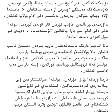
دۇنيەگە كەلگەن. قىز كاپۋتسين مايمىلدارىنىڭ ۇلكەن توبىمەن
كەزدەسكەنگە دەيىنگى ءومىرىن از ەسىنە ساقتاعان. 5 جاسىندا
اۋلادا ويناپ جۇرگەن جەرىنەن بەلگىسىز ەكى ادام ۇرلاپ كەتكەن.
«اۋزىمدى ورامالمەن جاۋىپ تۇرعان قارا قولدى كوردىم. سوندا
مەنى ەكى ادام الىپ بارا جاتقانىن ءتۇسىندىم»، - دەيدى قىز
سول كەزدى ەسىنە العاندا.
ماتا الدەبىر دارىگە مالىنعاندىقتان مارينا بىردەن ەسىنەن تانىپ
قالعان. بالا ۇرلاۋشىلار كىشكەنتاي قىزدى ورمانعا اپارىپ،
بەلگىسىز سەبەپتەرمەن جالعىز قالدىرىپ كەتكەن. قىز ويانعاندا،
جولسىز كەڭ تروپيكالىق ورماندى كورگەن، ۇيىنە بارامىن دەپ
اداسىپ كەتكەن.
مارينا ورماندا ۇزاق جۇرگەن. جولىندا جىرتقىشتار مەن ۋلى
جىلانداردى كەزدەستىرمەگەن. كىشكەنتاي قىز كاپۋتسين
مايمىلدارى بار اعاشقا تاپ بولعان. جابايى اڭدار اگرەسسيا
كورسەتپەي، جىلى قابىلداعان. ءبىراق توبىنا دا قوسپاعان.
كىشكەنتاي قىز جالعىز قالماۋى ءۇشىن ولارعا الىستان ەرىپ
وتىرعان.