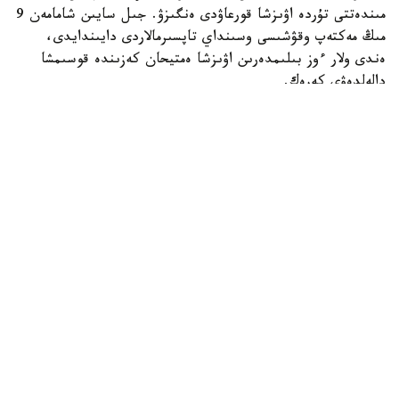
مىندەتتى تۇردە اۋىزشا قورعاۋدى ەنگىزۋ. جىل سايىن شامامەن 9
مىڭ مەكتەپ وقۋشىسى وسىنداي تاپسىرمالاردى دايىندايدى،
ەندى ولار ءوز بىلىمدەرىن اۋىزشا ەمتيحان كەزىندە قوسىمشا
دالەلدەۋى كەرەك.
بۇل شارالار 16 جاستان اسقان ورتا مەكتەپ وقۋشىلارىنا قاتىستى
بولادى.
بۇدان باسقا، مەكتەپتەر وقۋشىلاردى جازباشا تاپسىرمالاردى ۇيدە
ەمەس، سىنىپتا مۇعالىمنىڭ باقىلاۋىمەن تىكەلەي ورىنداۋعا
شاقىرادى.
ج ي- ءدى پايدالانۋ ۇلتتىق ستراتەگيانىڭ بولىگى رەتىندە
مەكتەپتەر جازباشا ەمتيحاندار كەزىندە وقۋشىلاردىڭ كومپيۋتەر
پايدالانۋىن قاداعالايتىن قۇرالدار ەنگىزۋى كەرەك. مەكتەپتەر
ەمتيحاندار مەن ساباقتار كەزىندە مەكتەپ جەلىسىندەگى بەلگىلى
ءبىر رەسۋرستارعا قول جەتكىزۋدى شەكتەۋ ءۇشىن سۇزگىلەۋ
جۇيەلەرىن ورناتۋى ءتيىس.
وسىعان دەيىن QyzPU ستۋدەنتتەرى پەداگوگتەرگە ارنالعان