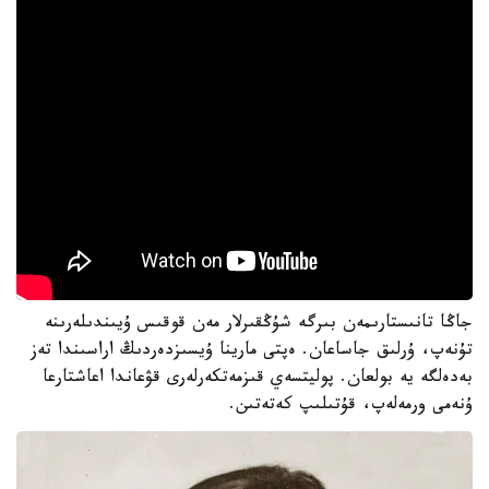
جاڭا تانىستارىمەن بىرگە شۇڭقىرلار مەن قوقىس ۇيىندىلەرىنە
تۇنەپ، ۇرلىق جاساعان. ەپتى مارينا ۇيسىزدەردىڭ اراسىندا تەز
بەدەلگە يە بولعان. پوليتسەي قىزمەتكەرلەرى قۋعاندا اعاشتارعا
ۇنەمى ورمەلەپ، قۇتىلىپ كەتەتىن.