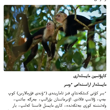
كاپۋتسين مايمىلدارى
مايمىلدار اراسىنداعى ءومىر
ءبىر كۇنى كىشكەنتاي قىز تاماريندى (ءۇندى قۇرمالارىن) كوپ
جەپ، ۋلانىپ قالادى. اۋىرعانىنان بۇرالىپ، جەرگە جاتىپ،
ولەتىنىنە كوزى جەتكەندە، كارى مايمىل قاسىنا كەلىپ، بار