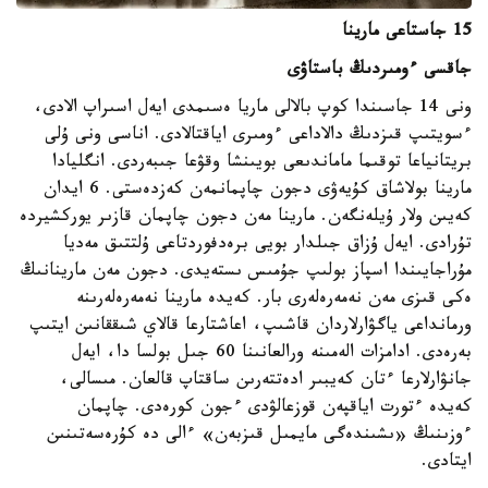
15 جاستاعى مارينا
جاقسى ءومىردىڭ باستاۋى
ونى 14 جاسىندا كوپ بالالى ماريا ەسىمدى ايەل اسىراپ الادى،
ءسويتىپ قىزدىڭ دالاداعى ءومىرى اياقتالادى. اناسى ونى ۇلى
بريتانياعا توقىما ماماندىعى بويىنشا وقۋعا جىبەردى. انگليادا
مارينا بولاشاق كۇيەۋى دجون چاپمانمەن كەزدەستى. 6 ايدان
كەيىن ولار ۇيلەنگەن. مارينا مەن دجون چاپمان قازىر يوركشيردە
تۇرادى. ايەل ۇزاق جىلدار بويى برەدفوردتاعى ۇلتتىق مەديا
مۇراجايىندا اسپاز بولىپ جۇمىس ىستەيدى. دجون مەن مارينانىڭ
ەكى قىزى مەن نەمەرەلەرى بار. كەيدە مارينا نەمەرەلەرىنە
ورمانداعى ياگۋارلاردان قاشىپ، اعاشتارعا قالاي شىققانىن ايتىپ
بەرەدى. ادامزات الەمىنە ورالعانىنا 60 جىل بولسا دا، ايەل
جانۋارلارعا ءتان كەيبىر ادەتتەرىن ساقتاپ قالعان. مىسالى،
كەيدە ءتورت اياقپەن قوزعالۋدى ءجون كورەدى. چاپمان
ءوزىنىڭ «ىشىندەگى مايمىل قىزبەن» ءالى دە كۇرەسەتىنىن
ايتادى.