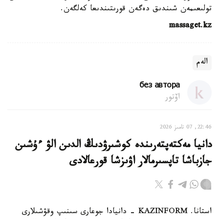
تولىعىمەن شىندىق دەگەن قورىتىندىعا كەلگەن.
massaget.kz
الەم
без автора
اۆتور
22:46, 07 تامىز 2026
دانيا مەكتەپتەرىندە كوشىرۋدىڭ الدىن الۋ ءۇشىن
جازباشا تاپسىرمالار اۋىزشا قورعالادى
استانا. KAZINFORM - دانيادا جوعارى سىنىپ وقۋشىلارى