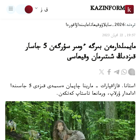
KAZINFORM
ق ز
ترەند:
2026-سايلاۋ
وقيعا
تاعايىنداۋ
اقوردا
19:57, 22 اقپان 2023
مايمىلدارمەن بىرگە ءومىر سۇرگەن 5 جاسار
قىزدىڭ شىتىرمان وقيعاسى
استانا. قازاقپارات - مارينا چاپمان ەسىمدى قىزدى 5 جاسىندا
ادامدار ۇرلاپ، ورمانعا تاستاپ كەتكەن.