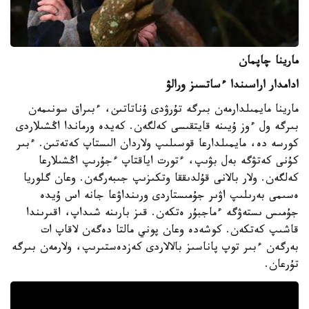
مارينا چاپمان
ادامدار اراسىندا ءساتسىز ورالۋ
مارينا مايمىلدارمەن بىرگە تۇرۋدى ۇناتاتىن، ءبىراق سونىمەن
بىرگە ول ءوز ۇيىنە قايتقىسى كەلگەن. كەيدە ورماندا اڭشىلاردى
كورسە دە، مايمىلدارعا قوسىلىپ ولاردان الىستاپ كەتەتىن. ءبىر
كۇنى كەتۋگە بەل بۋىپ، ءتورت اياقتاپ ءجۇرىپ اڭشىلارعا
كەلگەن. ولار بالانى قۇلدىققا وتكىزىپ جىبەرگەن. وعان گلوريا
ەسىمى بەرىلىپ اۋىر جۇمىستاردى ورىنداۋعا جانە اس ۇيدە
جۇمىس ىستەۋگە ءماجبۇر ەتكەن. قىز بارىنە شىداپ، اقىرىندا
قاشىپ كەتكەن. كوشەدە وعان پوني مالتا دەگەن لاقاپ ات
بەرگەن ءبىر توپ پاناسىز بالالاردى كەزدەستىرىپ، ولارمەن بىرگە
تۇرعان.