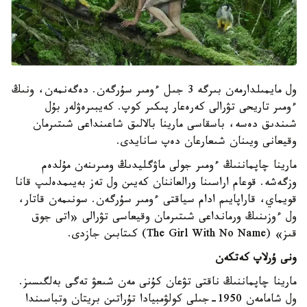
ول مايمىلدارمەن بىرگە 3 جىل ءومىر سۇرگەن. دەگەنمەن، ونىڭ
ءومىر تاريحى تۋرالى كەرەعار پىكىر كوپ. كەيبىرەۋلەر بۇل
شىندىق دەسە، باسقاسى مارينا بالالىق شاعىنداعى شىتىرمان
وقيعانى ويىنان شىعارعان دەپ سانايدى.
مارينا چاپماننىڭ ءومىر جولى ماۋگليدىڭ ومىرىنەن مۇلدەم
وزگەشە. قوعام اراسىنا ورالعاننان كەيىن ول تەز بەيىمدەلىپ قانا
قويماي، قاراپايىم ادام سياقتى ءومىر سۇرگەن. سونىمەن قاتار،
ول ءوزىنىڭ ورمانداعى شىتىرمان وقيعاسى تۋرالى «اتى جوق
قىز» (The Girl With No Name) كىتابىن جازدى.
ونى ۇرلاپ كەتكەن
مارينا چاپماننىڭ ناقتى تۋعان كۇنى مەن شىعۋ تەگى بەلگىسىز.
ول شامامەن 1950-جىلى كولۋمبيادا تۇراتىن بريتان وتباسىندا