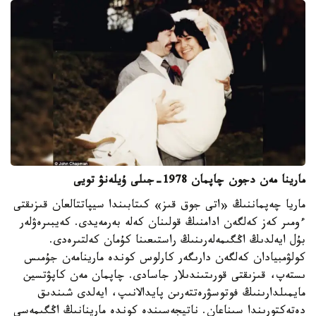
مارينا مەن دجون چاپمان 1978-جىلى ۇيلەنۋ تويى
ماريا چەپماننىڭ «اتى جوق قىز» كىتابىندا سيپاتتالعان قىزىقتى
ءومىر كەز كەلگەن ادامنىڭ قولىنان كەلە بەرمەيدى. كەيبىرەۋلەر
بۇل ايەلدىڭ اڭگىمەلەرىنىڭ راستىعىنا كۇمان كەلتىرەدى.
كولۋمبيادان كەلگەن دارىگەر كارلوس كوندە مارينامەن جۇمىس
ىستەپ، قىزىقتى قورىتىندىلار جاسادى. چاپمان مەن كاپۋتسين
مايمىلدارىنىڭ فوتوسۋرەتتەرىن پايدالانىپ، ايەلدى شىندىق
دەتەكتورىندا سىناعان. ناتيجەسىندە كوندە مارينانىڭ اڭگىمەسى