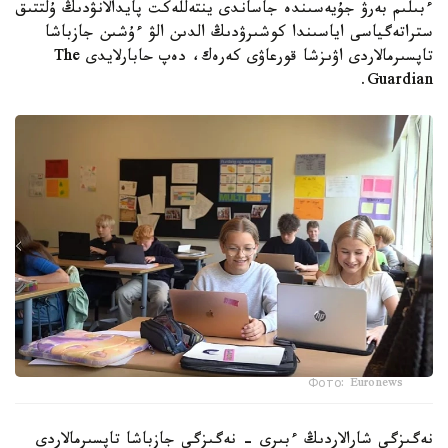
ءبىلىم بەرۋ جۇيەسىندە جاساندى ينتەللەكت پايدالانۋدىڭ ۇلتتىق
ستراتەگياسى اياسىندا كوشىرۋدىڭ الدىن الۋ ءۇشىن جازباشا
تاپسىرمالاردى اۋىزشا قورعاۋى كەرەك، دەپ حابارلايدى The
Guardian.
Фото: Euronews
نەگىزگى شارالاردىڭ ءبىرى - نەگىزگى جازباشا تاپسىرمالاردى