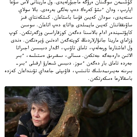
كۇشىمەن سوڭىنان ەرۋگە ماجبۇرلەيدى. ول مارينانى لاس سۋعا
اپارىپ، ودان ءىشۋ كەرەك دەپ بەلگى بەرەدى. بالا سولاي
ىستەيدى، سودان كەيىن قۇسا باستاعان. كىشكەنتاي قىز
ساۋىققاننان كەيىن مايمىلدى «اتا» دەپ اتاعان. سوسىن
كاپۋتسيندەر ادام بالاسىنا دەگەن كوزقاراسىن وزگەرتكەن. كوپ
ۇزاماي مارينا جانۋارلاردىڭ كوپتەگەن ادەتىن ۇيرەنگەن. ەندى
ول اعاشتارعا ورمەلەپ، تاماق تاۋىپ، اڭدار دىبىسىن اجىراتا
الاتىن دارەجەگە جەتكەن. مىسالى، ىسقىرىق ەستىلسە، ءبىر
جەردە تاماق بار دەگەن ءسوز. دىبىس شىعارۋ ارقىلى ءبىر-
بىرىنە مەيىرىمدىلىك تانىتىپ، قاۋىپتى جاعداي تۋىنداعان كەزدە
باسقالارعا ەسكەرتكەن.