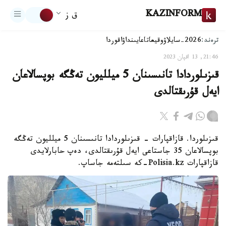
KAZINFORM
ق ز
ترەند:
2026-سايلاۋ
وقيعا
تاعايىنداۋ
اقوردا
21:46, 13 اقپان 2023
قىزىلوردادا تانىسىنان 5 ميلليون تەڭگە بوپسالاعان
ايەل قۇرىقتالدى
قىزىلوردا. قازاقپارات - قىزىلوردادا تانىسىنان 5 ميلليون تەڭگە
بوپسالاعان 35 جاستاعى ايەل قۇرىقتالدى، دەپ حابارلايدى
قازاقپارات Polisia.kz-كە سىلتەمە جاساپ.