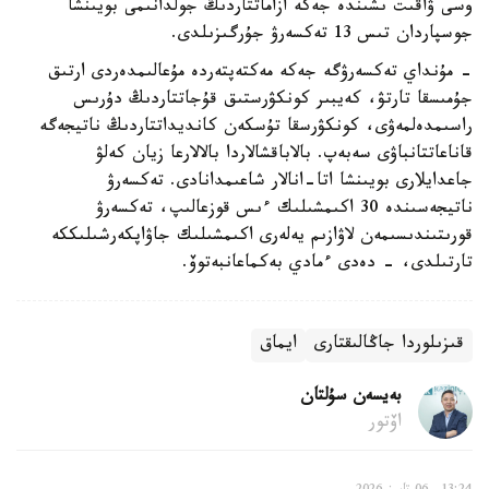
وسى ۋاقىت ىشىندە جەكە ازاماتتاردىڭ جولدانىمى بويىنشا
جوسپاردان تىس 13 تەكسەرۋ جۇرگىزىلدى.
- مۇنداي تەكسەرۋگە جەكە مەكتەپتەردە مۇعالىمدەردى ارتىق
جۇمىسقا تارتۋ، كەيبىر كونكۋرستىق قۇجاتتاردىڭ دۇرىس
راسىمدەلمەۋى، كونكۋرسقا تۇسكەن كانديداتتاردىڭ ناتيجەگە
قاناعاتتانباۋى سەبەپ. بالاباقشالاردا بالالارعا زيان كەلۋ
جاعدايلارى بويىنشا اتا-انالار شاعىمدانادى. تەكسەرۋ
ناتيجەسىندە 30 اكىمشىلىك ءىس قوزعالىپ، تەكسەرۋ
قورىتىندىسىمەن لاۋازىم يەلەرى اكىمشىلىك جاۋاپكەرشىلىككە
تارتىلدى، - دەدى ءمادي بەكماعانبەتوۆ.
قىزىلوردا جاڭالىقتارى
ايماق
بەيسەن سۇلتان
اۆتور