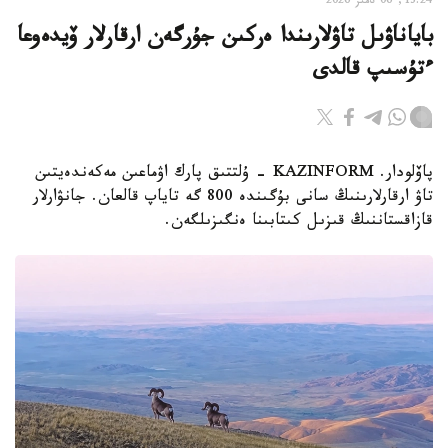
13:24, 06 تامىز 2026
باياناۋىل تاۋلارىندا ەركىن جۇرگەن ارقارلار ۆيدەوعا
ءتۇسىپ قالدى
پاۆلودار. KAZINFORM - ۇلتتىق پارك اۋماعىن مەكەندەيتىن
تاۋ ارقارلارىنىڭ سانى بۇگىندە 800 گە تاياپ قالعان. جانۋارلار
قازاقستاننىڭ قىزىل كىتابىنا ەنگىزىلگەن.