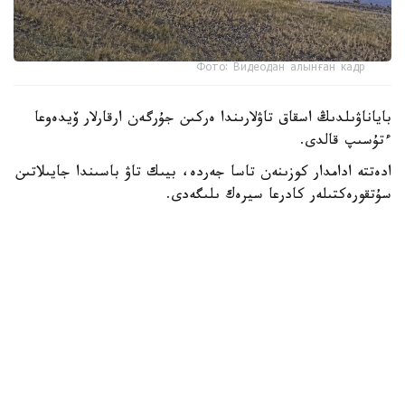
Фото: Видеодан алынған кадр
باياناۋىلدىڭ اسقاق تاۋلارىندا ەركىن جۇرگەن ارقارلار ۆيدەوعا
ءتۇسىپ قالدى.
ادەتتە ادامدار كوزىنەن تاسا جەردە، بيىك تاۋ باسىندا جايىلاتىن
سۇتقورەكتىلەر كادرعا سيرەك ىلىگەدى.
- سوڭعى ساناقتار بويىنشا، ۇلتتىق پاركتىڭ اۋماعىندا بۇل
جانۋاردىڭ 781 ءى ءجۇر. ولار ۇنەمى تاۋلى ايماقتى مەكەندەپ،
ۇشار باستارىندا جايىلادى. قاراشا-قازان ايلارىندا كۇيەككە
تۇسەدى. سول كەزدە قۇلجاسى مەن ۇرعاشىسى بىرگە جايىلادى.
ودان كەيىنگى ۋاقىتتا قۇلجالارى بولەك جۇرەدى،-دەپ حابارلادى
ۇلتتىق پاركتەن.
كوبەيىپ كەلە جاتقان ارقاردىڭ نەگىزگى قورەگى - جۋسان،
قياق، بيدايىق سياقتى شوپتەر. قىستا بۇتانى دا تالعاجاۋ ەتەدى.