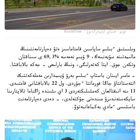
فوتو: اعىباي اياپبەرگەنوۆ / Kazinform
وبلىستىق ءبىلىم ساپاسىن قامتاماسىز ەتۋ دەپارتامەنتىنىڭ
مالىمەتىنە سۇيەنسەك، 9 ۇيىم نەمەسە %69,3 ى سىناقتان
وتكەن جوق. ايتا كەتەرلىگى، ونىڭ بارلىعى - جەكە بالاباقشا.
- مامىر ايىنان باستاپ ءبىلىم بەرۋ ۇيىمدارىن مەملەكەتتىك
اتتەستاتتاۋ جاڭا فورماتتا ءجۇردى. ول 22 بالاباقشانى قامتىدى.
13 ىنە انىقتالعان كەمشىلىكتەردى 3 اي ىشىندە زاڭناما تالاپتارىنا
سايكەستەندىرۋ مىندەتى جۇكتەلدى، - دەدى دەپارتامەنت
باسشىسى ءمادي بەكماعانبەتوۆ.