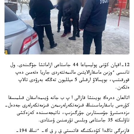
12-اقپان كۇنى پوليسياعا 44 جاستاعى ازاماتشا جۇگىندى. ول
تانىسى ءوزىن ماسقارالايتىن مالىمەتتەردى جاريا ەتەمىن دەپ
قورقىتىپ، بوپسالاۋ ارقىلى 5 ميلليون تەڭگە بەرۋدى تالاپ
ەتكەن.
اتالعان دەرەك بويىنشا قازالى ا پ ب جانە ۇيىمداسقان قىلمىسقا
كۇرەس باسقارماسىنىڭ قىزمەتكەرلەرىمەن قىزمەتكەرلەرى جەدەل-
ىزدەستىرۋ جۇمىستارىن جۇرگىزىپ، ناتيجەسىندە كەزەكشى
تاۋلىكتە 35 جاستاعى وبلىس تۇرعىنىن ۇستادى.
قازىرگى تاڭدا كۇدىكتىگە قاتىستى ق ر ق ك- ءنىڭ 194-