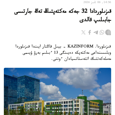
14:56, 06 تامىز 2026
قىزىلوردادا 32 جەكە مەكتەپتىڭ تەڭ جارتىسى
جابىلىپ قالدى
قىزىلوردا. KAZINFORM - بيىل قاڭتار ايىندا قىزىلوردا
وبلىسىنداعى مەكتەپكە دەيىنگى 13 ءبىلىم بەرۋ ۇيىمى
مەملەكەتتىك اتتەستاتسيادان ءوتتى.