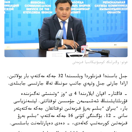
فوتو: وڭىرلىك كوممۋنيكاتسيا قىزمەتى
جىل باسىندا قىزىلوردا وبلىسىندا 32 جەكە مەكتەپ بار بولاتىن.
ارادا جارتى جىل وتپەي جاتىپ سونىڭ تەڭ جارتىسى جابىلدى.
- قاڭتار- اقپان ايلارىندا 4 ى ءوز ءوتىنىشى نەگىزىندە
قۇرىلتايشىنىڭ شەشىمىمەن جۇمىسىن توقتاتتى. ليتسەنزياسى
بار، ءبىراق ءبىلىم بەرۋ قىزمەتىن توقتاتقان جەكە مەكتەپتەر
سانى - 12. بۇگىنگى كۇنى 16 جەكە مەكتەپ ءبىلىم بەرۋ
قىزمەتىن كورسەتىپ كەلەدى، - دەدى دەپارتامەنت باسشىسى.