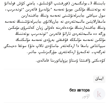
بابىنىڭ 3-بولىگىمەن (قورقىتىپ الۋشىلىق، ياعني كۇش قولدانۋ
نە بوتەننىڭ مۇلكىن جويۋ نەمەسە ءبۇلدىرۋ قاتەرىن ءتوندىرىپ،
سول سياقتى جابىرلەنۋشىنى نەمەسە ونىڭ جاقىندارىن
ماسقارالايتىن مالىمەتتەردى نە جاريالانۋى جابىرلەنۋشىنىڭ نەمەسە
ونىڭ جاقىندارىنىڭ مۇددەلەرىنە ەلەۋلى زيان كەلتىرۋى مۇمكىن
وزگە دە مالىمەتتەردى تاراتۋ قاتەرىن ءتوندىرىپ بوتەننىڭ
مۇلكىن نەمەسە مۇلىككە قۇقىقتى بەرۋدى نەمەسە مۇلىكتىك
سيپاتتاعى باسقا دا ارەكەتتەر جاساۋدى تالاپ ەتۋ) سوتقا دەيىنگى
تەرگەپ- تەكسەرۋ ارەكەتتەرى جۇرگىزىلىپ جاتىر.
كۇدىكتى ۋاقىتشا ۇستاۋ يزولياتورىنا قامالدى.
ايماق
без автора
اۆتور