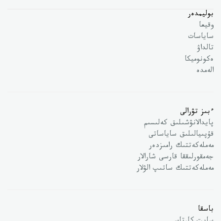
بوليمدەر
وقيعا
ساياسات
تالداۋ
ەكونوميكا
الەمدە
ءبىز تۋرالى
پايدالانۋشىلىق كەلىسىم
قۇپىيالىلىق ساياساتى
مەملەكەتتىك رامىزدەر
جەمقورلىققا قارسى شارالار
مەملەكەتتىك ساتىپ الۋلار
باسقا