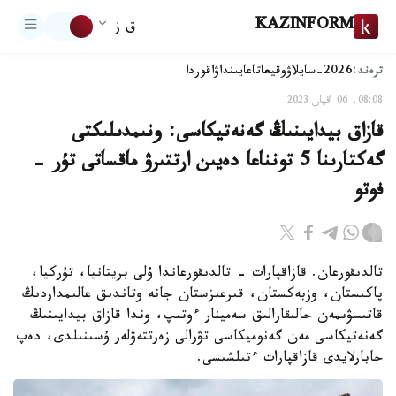
KAZINFORM
ق ز
ترەند:
2026-سايلاۋ
وقيعا
تاعايىنداۋ
اقوردا
08:08, 06 اقپان 2023
قازاق بيدايىنىڭ گەنەتيكاسى: ونىمدىلىكتى
گەكتارىنا 5 تونناعا دەيىن ارتتىرۋ ماقساتى تۇر -
فوتو
تالدىقورعان. قازاقپارات - تالدىقورعاندا ۇلى بريتانيا، تۇركيا،
پاكىستان، وزبەكستان، قىرعىزستان جانە وتاندىق عالىمداردىڭ
قاتىسۋىمەن حالىقارالىق سەمينار ءوتىپ، وندا قازاق بيدايىنىڭ
گەنەتيكاسى مەن گەنوميكاسى تۋرالى زەرتتەۋلەر ۇسىنىلدى، دەپ
حابارلايدى قازاقپارات ءتىلشىسى.