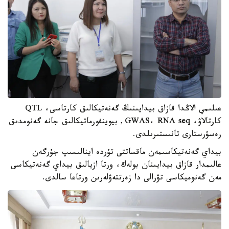
عىلىمي الاڭدا قازاق بيدايىنىڭ گەنەتيكالىق كارتاسى، QTL
كارتالاۋ، GWAS، RNA seq, بيوينفورماتيكالىق جانە گەنومدىق
رەسۋرستارى تانىستىرىلدى.
بيداي گەنەتيكاسىمەن ماقساتتى تۇردە اينالىسىپ جۇرگەن
عالىمدار قازاق بيدايىنان بولەك، ورتا ازيالىق بيداي گەنەتيكاسى
مەن گەنوميكاسى تۋرالى دا زەرتتەۋلەرىن ورتاعا سالدى.