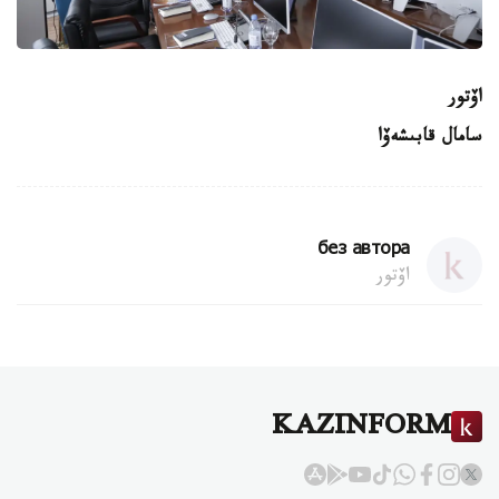
اۆتور
سامال قابىشەۆا
без автора
اۆتور
KAZINFORM