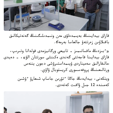
قازاق بيدايىنىڭ بەيىمدەلۋى مەن ونىمدىلىگىنىڭ گەنەتيكالىق
باقىلاۋىن زەرتتەۋ جالعاسا بەرمەك.
«ءبىزدىڭ ماقساتىمىز - تابيعي ورگانيزمدى قولدانا وتىرىپ،
قازاق بيدايىنا قاجەتتى گەندى ەكىنشى سورتتان الۋ»، - دەيدى
حالىقارالىق سەميناردى ۇيىمداستىرۋشى دجون يننەس
ورتالىعىنىڭ پروفەسسورى كريستوبال ۋاۋي.
ويتكەنى، بيدايدىڭ جاڭا ءتۇرىن جاساپ شىعارۋ ءۇشىن
كەمىندە 12 جىل ۋاقىت كەتەدى.