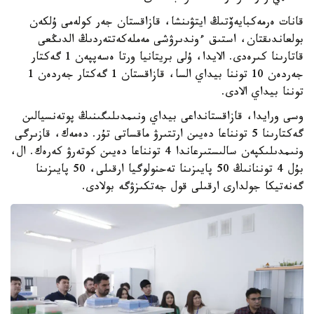
قانات ەرمەكبايەۆتىڭ ايتۋىنشا، قازاقستان جەر كولەمى ۇلكەن
بولعاندىقتان، استىق ءوندىرۋشى مەملەكەتتەردىڭ الدىڭعى
قاتارىنا كىرەدى. الايدا، ۇلى بريتانيا ورتا ەسەپپەن 1 گەكتار
جەردەن 10 توننا بيداي السا، قازاقستان 1 گەكتار جەردەن 1
توننا بيداي الادى.
وسى ورايدا، قازاقستانداعى بيداي ونىمدىلىگىنىڭ پوتەنسيالىن
گەكتارىنا 5 تونناعا دەيىن ارتتىرۋ ماقساتى تۇر. دەمەك، قازىرگى
ونىمدىلىكپەن سالىستىرعاندا 4 تونناعا دەيىن كوتەرۋ كەرەك. ال،
بۇل 4 توننانىڭ 50 پايىزىنا تەحنولوگيا ارقىلى، 50 پايىزىنا
گەنەتيكا جولدارى ارقىلى قول جەتكىزۋگە بولادى.