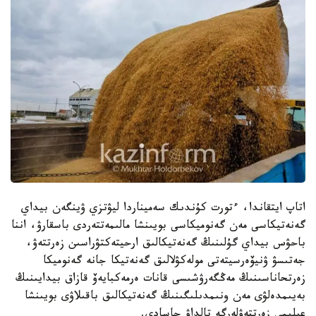
اتاپ ايتقاندا، ءتورت كۇندىك سەميناردا ليۋتزي ۋينگەن بيداي
گەنەتيكاسى مەن گەنوميكاسى بويىنشا مالىمەتتەردى باسقارۋ، اننا
باحۋس بيداي گۇلىنىڭ گەنەتيكالىق ارحيتەكتۋراسىن زەرتتەۋ،
جەتىسۋ ۋنيۆەرسيتەتى مولەكۋلالىق گەنەتيكا جانە گەنوميكا
زەرتحاناسىنىڭ مەڭگەرۋشىسى قانات ەرمەكبايەۆ قازاق بيدايىنىڭ
بەيىمدەلۋى مەن ونىمدىلىگىنىڭ گەنەتيكالىق باقىلاۋى بويىنشا
عىلىمي زەرتتەۋلەرگە تالداۋ جاسادى.