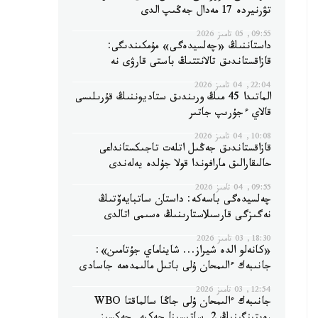
تۋرنيردە 17 مەدال جەڭىپ الدى
09:55, 05 تامىز 2026
داستاننىڭ «چەلسيدەگى» مۇمكىندىگى:
قازاقستاندىق تالانتتىڭ باستى قارۋى نە
22:04, 04 تامىز 2026
الماتىدا 45 مىڭ ورىندىق ستاديوننىڭ قۇرىلىسى
قالاي ءجۇرىپ جاتىر
10:08, 04 تامىز 2026
قازاقستاندىق جەڭىل اتلەت تاجىكستانداعى
حالىقارالىق مارافوندا قولا جۇلدە يەلەندى
09:55, 04 تامىز 2026
چەلسيدەگى باسەكە: داستان ساتبايەۆتىڭ
نەگىزگى قارسىلاستارىنىڭ ەسىمى اتالدى
18:30, 03 تامىز 2026
«كانەلو الدە شيراز... شايناماي جۇتامىن»:
جانىبەك ءالىمحان ۇلى باتىل مالىمدەمە جاسادى
12:54, 03 تامىز 2026
جانىبەك ءالىمحان ۇلى جاڭا سالماقتا WBO