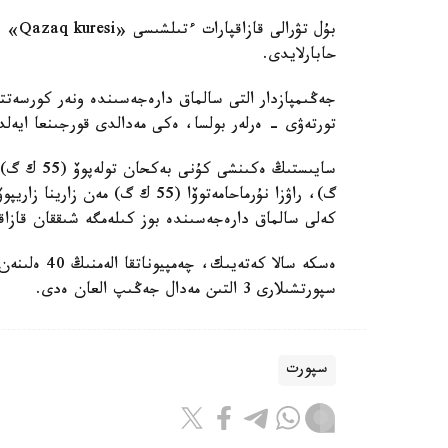
بۇل ت
حابارلايدى.
جەڭىمپازدار التى سالماق دارەجەسىندە ونەر كورسەتت
تورتەۋى - ەرلەر بولسا، ەكى مەدالدى قورجىنعا ايەل
كەلى سالماق دارەجەسىندە بوز كىلەمگە شىققان قازاقس
سپورتشىلارى 3 التىن مەدال جەڭىپ العان ەدى.
سپورت