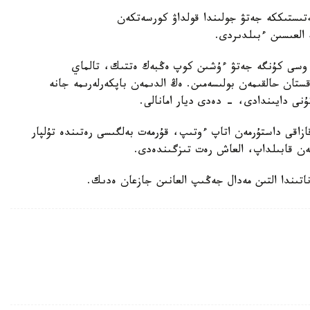
ىستىككە جەتۋ جولىندا قولداۋ كورسەتكەن
ە العىسىن ءبىلدىردى.
 وسى كۇنگە جەتۋ ءۇشىن كوپ ەڭبەك ەتتىك، تالماي
ستان حالقىمەن بولىسەمىن. ەڭ الدىمەن باپكەرلەرىمە جانە
ۇنى دايىندادى، - دەدى ديار امانالى.
زاقى داستۇرمەن اتاپ ءوتىپ، قۇرمەت بەلگىسى رەتىندە تۇلپار
ەن قابىلداپ، العاش رەت تىزگىندەدى.