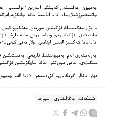
چەمپيون جەڭىستەن كەيىنگى اسەرىن ءبولىسىپ، جەت
جاتتىقتىرۋشىلارىنا، اتا- اناسىنا جانە جانكۇيەرلەرگ
- بۇل جەڭىستىڭ قۋانىشىن سوزبەن جەتكىزۋ قيىن.
جاتتىقتىق. قۋانىشىمدى وتباسىممەن جانە بارشا قازاق
اتا-اناما شەكسىز العىس ايتامىن. ولار مەنى كۇنى-ءت
جەرلەستەرى الەم چەمپيونىنىڭ تاريحي جەتىستىگىن قا
مىنگىزدى. جاس سپورتشى جاڭا سايگۇلىگىن قۋانىشپ
ديار امانالى گرەك-ريم كۇرەسىنەن U17 الەم چەمپيوناتىندا التىن مەدال جەڭىپ العانىن جازعان ەدىك.
شىمكەنت جاڭالىقتارى
سپورت