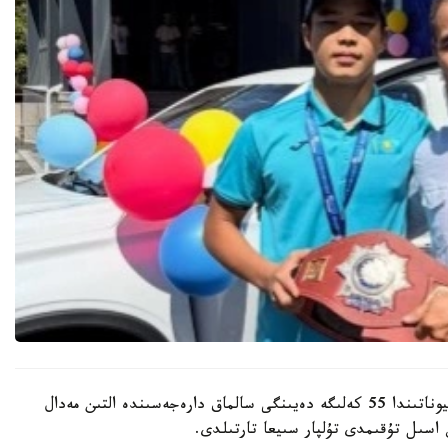
باكۋدە وتكەن جاسوسپىرىمدەر اراسىنداعى الەم چەمپيوناتىندا 55 كەلىگە دەيىنگى سالماق دارەجەسىندە التىن مەدال
اسىل تۇقىمدى تۇلپار سىيعا تارتىلدى.