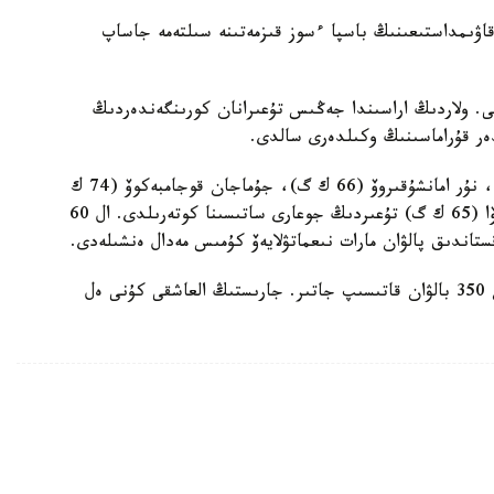
ۋرالى قازاقپارات ءتىلشىسى «Qazaq kuresi» قاۋىمداستىعىنىڭ باسپا ءسوز قىزمەتىنە سىلتەمە جاساپ
ى. ولاردىڭ اراسىندا جەڭىس تۇعىرانان كورىنگەندەردىڭ
دەر قۇراماسىنىڭ وكىلدەرى سالدى.
سايىستىڭ ەكىنشى كۇنى بەكحان تولەپوۆ (55 ك گ)، نۇر امانشۇقىروۆ (66 ك گ)، جۇماجان قوجامبەكوۆ (74 ك
گ)، راۋزا نۇرماحامەتوۆا (55 ك گ) مەن زارينا زاريپوۆا (65 ك گ) تۇعىردىڭ جوعارى ساتىسىنا كوتەرىلدى. ال 60
تاندىق پالۋان مارات نىعماتۋلايەۆ كۇمىس مەدال ەنشىلەدى.
ەسكە سالا كەتەيىك، چەمپيوناتقا الەمنىڭ 40 ەلىنەن 350 بالۋان قاتىسىپ جاتىر. جارىستىڭ العاشقى كۇنى ەل