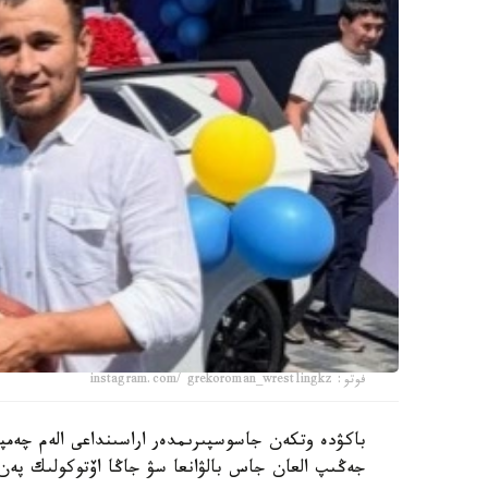
فوتو: instagram.com/ grekoroman_wrestlingkz
جەڭىپ العان جاس بالۋانعا سۋ جاڭا اۆتوكولىك پەن 