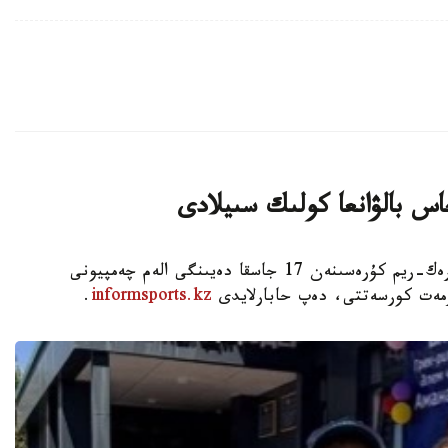
اس بالۋانعا كولىك سىيلادى
استانا. KAZINFORM - شىمكەنت قالاسىندا گرەك-ريم كۇرەسىنەن 17 جاسقا دەيىنگى الەم چەمپيونى
ۇرمەت كورسەتتى، دەپ حابارلايدى
informsports.kz
.