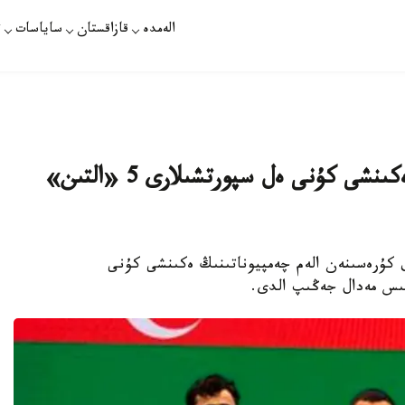
الەمدە
قازاقستان
ساياسات
ت
قازاق كۇرەسىنەن ءا چ: جارىستىڭ ەكىنشى كۇنى ەل سپورتشىلارى 5 «التىن»
زاق كۇرەسىنەن الەم چەمپيوناتىنىڭ ەكىنشى كۇنى
ۇمىس مەدال جەڭىپ الدى.