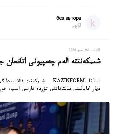
без автора
اۆتور
11:55, 06 تامىز 2026
شىمكەنتتە الەم چەمپيونى اتانعان ج
ديار امانالىنى سالتاناتتى تۇردە قارسى الىپ، ق