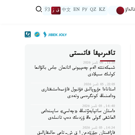
الداۋ
KZ
QZ
РУ
EN
中文
ق ز
ЎЗ
تاقىرىپقا قاتىستى
11:55, 06 تامىز 2026
شىمكەنتتە الەم چەمپيونى اتانعان جاس بالۋانعا
كولىك سىيلادى
22:05, 05 تامىز 2026
استانادا ەۋروپالىق فۋتبول قاۋىمداستىقتارى
وداعىنىڭ كونگرەسى وتەدى
14:40, 05 تامىز 2026
داستان ساتپايەۆتىڭ «چەلسي» ساپىنداعى
العاشقى گولى ەڭ ۇزدىك دەپ تانىلدى
14:24, 05 تامىز 2026
قازاقستان جۇزۋدەن ا ق ش-تاعى حالىقارالىق