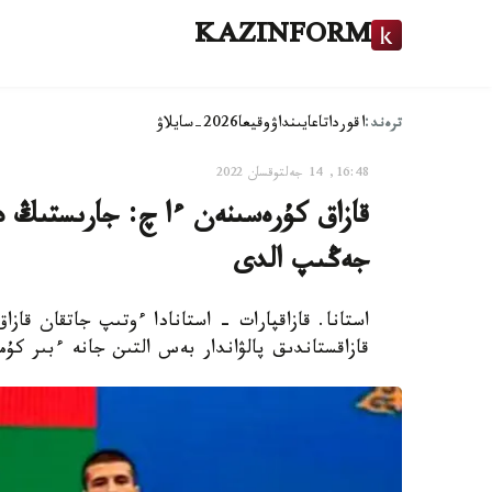
KAZINFORM
ترەند:
اقوردا
تاعايىنداۋ
وقيعا
2026-سايلاۋ
16:48, 14 جەلتوقسان 2022
جەڭىپ الدى
استانا. قازاقپارات - استانادا ءوتىپ جاتقان قا
قازاقستاندىق پالۋاندار بەس التىن جانە ءبىر ك