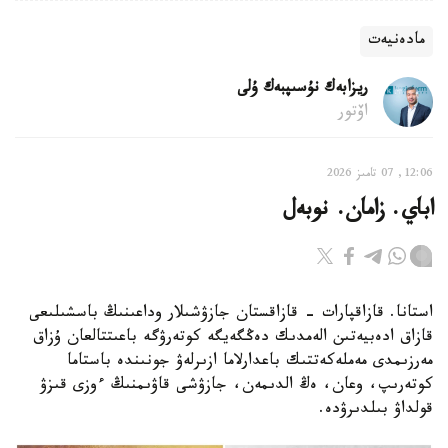
مادەنيەت
ريزابەك نۇسىپبەك ۇلى
اۆتور
12:06, 07 تامىز 2026
اباي. زامان. نوبەل
استانا. قازاقپارات - قازاقستان جازۋشىلار وداعىنىڭ باسشىلىعى
قازاق ادەبيەتىن الەمدىك دەڭگەيگە كوتەرۋگە باعىتتالعان ۇزاق
مەرزىمدى مەملەكەتتىك باعدارلاما ازىرلەۋ جونىندە باستاما
كوتەرىپ، وعان، ەڭ الدىمەن، جازۋشى قاۋىمنىڭ ءوزى قىزۋ
قولداۋ بىلدىرۋدە.