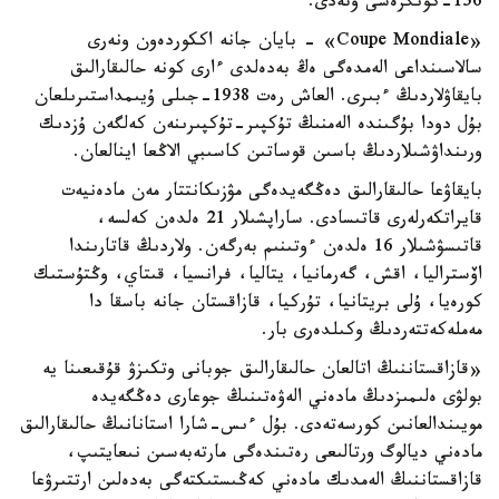
156-كونگرەسى وتەدى.
«Coupe Mondiale» - بايان جانە اككوردەون ونەرى
سالاسىنداعى الەمدەگى ەڭ بەدەلدى ءارى كونە حالىقارالىق
بايقاۋلاردىڭ ءبىرى. العاش رەت 1938-جىلى ۇيىمداستىرىلعان
بۇل دودا بۇگىندە الەمنىڭ تۇكپىر-تۇكپىرىنەن كەلگەن ۇزدىك
ورىنداۋشىلاردىڭ باسىن قوساتىن كاسىبي الاڭعا اينالعان.
بايقاۋعا حالىقارالىق دەڭگەيدەگى مۋزىكانتتار مەن مادەنيەت
قايراتكەرلەرى قاتىسادى. ساراپشىلار 21 ەلدەن كەلسە،
قاتىسۋشىلار 16 ەلدەن ءوتىنىم بەرگەن. ولاردىڭ قاتارىندا
اۆستراليا، اقش، گەرمانيا، يتاليا، فرانسيا، قىتاي، وڭتۇستىك
كورەيا، ۇلى بريتانيا، تۇركيا، قازاقستان جانە باسقا دا
مەملەكەتتەردىڭ وكىلدەرى بار.
«قازاقستاننىڭ اتالعان حالىقارالىق جوبانى وتكىزۋ قۇقىعىنا يە
بولۋى ەلىمىزدىڭ مادەني الەۋەتىنىڭ جوعارى دەڭگەيدە
مويىندالعانىن كورسەتەدى. بۇل ءىس-شارا استانانىڭ حالىقارالىق
مادەني ديالوگ ورتالىعى رەتىندەگى مارتەبەسىن نىعايتىپ،
قازاقستاننىڭ الەمدىك مادەني كەڭىستىكتەگى بەدەلىن ارتتىرۋعا