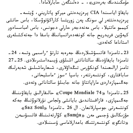
مۇمكىندىك بەرەدى»، - دەلىنگەن حابارلامادا.
بايقاۋ اياسىندا CIA پرەزيدەنتى ميركو پاتاريني، ۆيتسە-
پرەزيدەنتتەر لي سونگ پەن زوريتسا كاراكۋتوۆسكا، باس حاتشى
كيممو ماتتيلا، باس مەنەدجەر حارلي دجونس، باس امباسسادور
كيەۆين فريدريح جانە كونفەدەراتسيانىڭ باسقا دا جەتەكشىلەرى
استاناعا كەلەدى.
23-تامىزدا قاتىسۋشىلاردىڭ جەرەبە تارتۋ ءراسىمى وتسە، 24-
تامىزدا بايقاۋدىڭ سالتاناتتى اشىلۋى ۇيىمداستىرىلادى. 25-27
تامىز ارالىعىندا كونكۋرس تىڭداۋلارى، شىعارماشىلىق شەبەرلىك
ساباقتارى، كونتسەرتتەر، باسپا ءسوز ءماسليحاتى،
جەڭىمپازداردى ماراپاتتاۋ جانە جابىلۋ سالتاناتى وتەدى.
25-تامىزدا «Coupe Mondiale 74» حالىقارالىق بايقاۋىنىڭ
جەڭىمپازى، قازاقستاندىق بايانشى ولجاس نۇرلانوۆتىڭ جەكە
كونتسەرتى جوسپارلانعان. ال 26 -تامىزدا «Saz Soul»
مۋزىكالىق ۇجىمى مەن «Samǵa» كۆارتەتىنىڭ قاتىسۋىمەن
«تانگو» كونتسەرتتىك باعدارلاماسى ۇسىنىلادى.