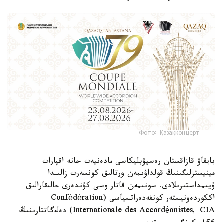
Фото: Қазақконцерт
بايقاۋ قازاقستان رەسپۋبليكاسى مادەنيەت جانە اقپارات
مينيسترلىگىنىڭ قولداۋىمەن ورتالىق كونسەرت زالىندا
ۇيىمداستىرىلادى. سونىمەن قاتار وسى كۇندەرى حالىقارالىق
اككوردەونيستەر كونفەدەراتسياسى (Confédération
Internationale des Accordéonistes, CIA) دەلەگاتتارىنىڭ