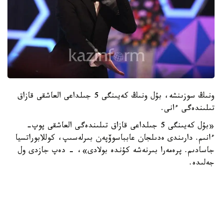
ونىڭ سوزىنشە، بۇل ونىڭ كەيىنگى 5 جىلداعى العاشقى قازاق
تىلىندەگى ءانى.
«بۇل كەيىنگى 5 جىلداعى قازاق تىلىندەگى العاشقى پوپ-
ءانىم. دارىندى ەدىلجان عابباسوۆپەن بىرلەسىپ، كوللابوراتسيا
جاسادىم. پرەمەرا بىرنەشە كۇندە بولادى»، - دەپ جازدى ول
جەلىدە.