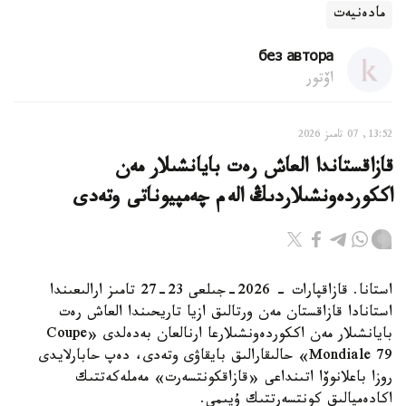
مادەنيەت
без автора
اۆتور
13:52, 07 تامىز 2026
قازاقستاندا العاش رەت بايانشىلار مەن
اككوردەونشىلاردىڭ الەم چەمپيوناتى وتەدى
استانا. قازاقپارات - 2026-جىلعى 23-27 تامىز ارالىعىندا
استانادا قازاقستان مەن ورتالىق ازيا تاريحىندا العاش رەت
بايانشىلار مەن اككوردەونشىلارعا ارنالعان بەدەلدى «Coupe
Mondiale 79» حالىقارالىق بايقاۋى وتەدى، دەپ حابارلايدى
روزا باعلانوۆا اتىنداعى «قازاقكونتسەرت» مەملەكەتتىك
اكادەميالىق كونتسەرتتىك ۇيىمى.