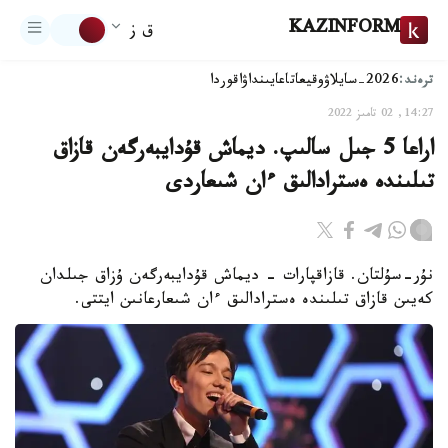
KAZINFORM
ق ز
ترەند:
2026-سايلاۋ
وقيعا
تاعايىنداۋ
اقوردا
14:27, 02 تامىز 2022
اراعا 5 جىل سالىپ. ديماش قۇدايبەرگەن قازاق
تىلىندە ەسترادالىق ءان شىعاردى
نۇر-سۇلتان. قازاقپارات - ديماش قۇدايبەرگەن ۇزاق جىلدان
كەيىن قازاق تىلىندە ەسترادالىق ءان شىعارعانىن ايتتى.