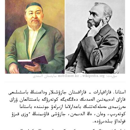
سۋرەت: mobilaser.kz ،wikipedia.org سايتىنان الىندى
استانا. قازاقپارات - قازاقستان جازۋشىلار وداعىنىڭ باسشىلىعى
قازاق ادەبيەتىن الەمدىك دەڭگەيگە كوتەرۋگە باعىتتالعان ۇزاق
مەرزىمدى مەملەكەتتىك باعدارلاما ازىرلەۋ جونىندە باستاما
كوتەرىپ، وعان، ەڭ الدىمەن، جازۋشى قاۋىمنىڭ ءوزى قىزۋ
قولداۋ بىلدىرۋدە.