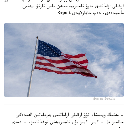
ارقىلى ازاماتتىق بەرۋ تاجىريبەسىنەن باس تارتۋ نيەتىن
مالىمدەدى، دەپ حابارلايدى Report.
Фото: Pexels
- مەنىڭ ويىمشا، تۋۋ ارقىلى ازاماتتىق بەرىلەتىن الەمدەگى
جالعىز ەل - ءبىز. ءبىز بۇل تاجىريبەنى توقتاتامىز، - دەدى