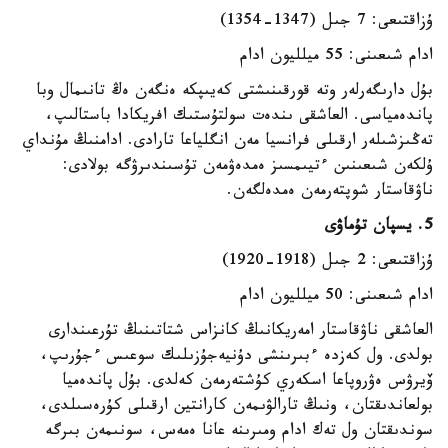
ۇزاقتىعى: 7 جىل (1347-1354)
ادام شىعىنى: 55 ميلليون ادام
بۇل دارىگەرلەر وتە قورقىنىشتى كەيىپكە ەنگەن ەڭ تانىمال وبا
پاندەمياسى. العاشقى ىندەت سولتۇستىك افريكادا باستالىپ،
تەڭىزشىلەر ارقىلى فرانسيا مەن انگلياعا تارادى. ادامنىڭ مۇنداي
ۇلكەن شىعىنىن ءتيىمسىز ەمدەۋمەن تۇسىندىرۋگە بولادى:
ناۋقاستار شوپتەرمەن ەمدەلگەن.
5. يسپان تۇماۋى
ۇزاقتىعى: 2 جىل (1918-1920)
ادام شىعىنى: 50 ميلليون ادام
العاشقى ناۋقاستار امەريكانىڭ كانزاس شتاتىنىڭ تۇرعىندارى
بولدى. ول كەزدە ءبىرىنشى دۇنيەجۇزىلىك سوعىس ءجۇرىپ،
ۆيرۋس ەۋروپاعا اسكەري كۇشتەرمەن كەلدى. بۇل پاندەميا
بولعاندىقتان، ونىڭ تارالۋىمەن كارانتين ارقىلى كۇرەسىلدى،
سوندىقتان ول تەك ادام ومىرىنە عانا ەمەس، سونىمەن بىرگە