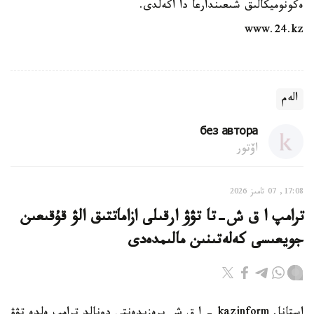
ەكونوميكالىق شىعىندارعا دا اكەلدى.
www.24.kz
الەم
без автора
اۆتور
17:08, 07 تامىز 2026
ترامپ ا ق ش-تا تۋۋ ارقىلى ازاماتتىق الۋ قۇقىعىن
جويعىسى كەلەتىنىن مالىمدەدى
استانا. kazinform - ا ق ش پرەزيدەنتى دونالد ترامپ ەلدە تۋۋ