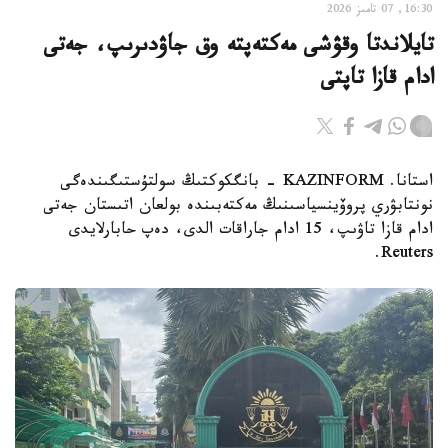
16:30, 07 تامىز 2026
تايلاندتا وقۋشى مەكتەپتە وق جاۋدىرىپ، جەتى
ادام قازا تاپتى
استانا. KAZINFORM - بانگكوكتىڭ سولتۇستىگىندەگى
نونتابۋري پروۆينسياسىنىڭ مەكتەبىندە بولعان اتىستان جەتى
ادام قازا تاۋىپ، 15 ادام جاراقات الدى، دەپ حابارلايدى
Reuters.