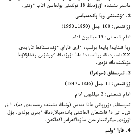
عاسىر ىشىندە اۋرۋدىڭ 18 تولقىنى بولعانىن اتاپ ءوتتى.
2. ءۇشىنشى وبا پاندەمياسى
ۇزاقتىعى: 100 جىل (1850-1950)
ادام شىعىنى: 15 ميلليون ادام
وبا قىتايدا پايدا بولىپ، ءارى قاراي ءۇندىستانعا تارايدى.
ⅩⅩعاسىردىڭ ورتاسىندا عانا اۋرۋدىڭ ءورشۋىن وقشاۋلاۋعا
مۇمكىندىك تۋدى.
3. تىرىسقاق (حولەرا)
ۇزاقتىعى: 11 جىل (1836-1847)
ادام شىعىنى: 2 ميلليون ادام
تىرىسقاق ەۋروپانى عانا ەمەس (ونىڭ ىشىندە رەسەيدى دە)، ا ق
ش- تى دا قامتىعان العاشقى پاندەميالاردىڭ ءبىرى بولدى. بۇل
اۋرۋدى ميگرانتتار مەن ساۋداگەرلەر اكەلگەن.
4. قارا ءولىم