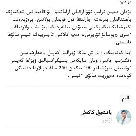
ترامپ.
بۇعان دەيىن ترامپ تۋۋ ارقىلى ازاماتتىق الۋ قاعيداتىن شەكتەۋگە
باعىتتالعان بىرنەشە جارلىققا قول قويعان بولاتىن. پرەزيدەنت
اكىمشىلىگىنىڭ وكىلى ستيۆەن ميللەردىڭ ايتۋىنشا، ولاردىڭ
ءبىرى «بوسانۋ تۋريزمى» دەپ اتالاتىن تاجىريبەگە تىيىم سالۋعا
قاتىستى.
ايتا كەتەيىك، ا ق ش جاڭا ۆيزالىق كەپىل باعدارلاماسىن
ەنگىزىپ جاتىر، وعان سايكەس يمميگراتسيالىق ۆيزاعا كەيبىر
ءوتىنىش بەرۋشىلەر 100 مىڭنان 250 مىڭ دوللارعا دەيىنگى
كولەمدە دەپوزيت سالۋى ءتيىس.
الەم
باقىتجول كاكەش
اۆتور