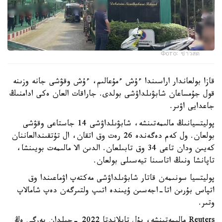
Фото: ข่าวสด
قازا بولعاندار اراسىندا ءۇش ءمۇعالىم، ءۇش وقۋشى جانە وزىنە
قول جۇمساعان شابۋىلداۋشى بولدى. جاراقات العان ەكى ادامنىڭ
جاعدايى اۋىر.
پوليتسيانىڭ مالىمەتىنشە، شابۋىلداۋشى 14 جاستاعى وقۋشى
بولعان. ول كەم دەگەندە 26 رەت وق اتقان، ال تۇتقىندالعاننان
كەيىن ودان تاعى 34 وق تابىلعان. الدىن الا مالىمەت بويىنشا،
تاپانشا ونىڭ اتاسىنا تيەسىلى بولعان.
پوليتسيا سونىمەن قاتار شابۋىلداۋشى مەكتەپ اۋماعىندا وق
اتپاس بۇرىن اتا-اجەسىن ۇيىندە اتىپ ولتىرگەن دەپ شامالاپ
وتىر.
Reuters مالىمەتىنشە، بۇل تايلاندتا 2022 -جىلدان بەرگى ەڭ