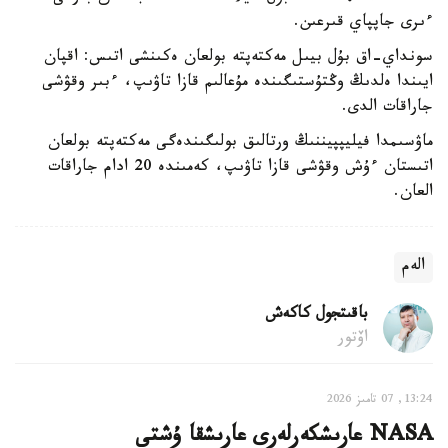
ءىرى جاپپاي قىرعىن.
سونداي-اق بۇل بيىل مەكتەپتە بولعان ەكىنشى اتىس: اقپان
ايىندا ەلدىڭ وڭتۇستىگىندە مۇعالىم قازا تاۋىپ، ءبىر وقۋشى
جاراقات الدى.
ماۋسىمدا فيليپپيننىڭ ورتالىق بولىگىندەگى مەكتەپتە بولعان
اتىستان ءۇش وقۋشى قازا تاۋىپ، كەمىندە 20 ادام جاراقات
العان.
الەم
باقىتجول كاكەش
اۆتور
13:24, 07 تامىز 2026
NASA عارىشكەرلەرى عارىشقا ۇشتى