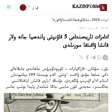
KAZINFORM
ق ز
ترەند:
2026-سايلاۋ
وقيعا
تاعايىنداۋ
اقوردا
14:24, 28 شىلدە 2021
ادامزات تاريحىنداعى 5 قاۋىپتى پاندەميا جانە ولار
قانشا ۋاقىتقا سوزىلدى
نۇر- سۇلتان. قازاقپارات - كوروناۆيرۋس جاھاندى جايلاعالى
ەكى جىلعا جۋىق ۋاقىت ءوتتى. الەم بويىنشا 195 ميلليوننان
استام ادام اۋىرىپ ۇلگەردى. مۇنىڭ ءبارى قاشان اياقتالاتىنى
بەلگىسىز، سەبەبى كۇن سايىن جاڭا شتامدار پايدا بولىپ جاتىر.