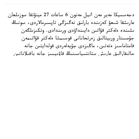
دجەسسيكا مەير مەن انيل مەنون 6 ساعات 27 مينۋتقا سوزىلعان
عارىشقا شىعۋ كەزىندە بارلىق نەگىزگى تاپسىرمالاردى، سونىڭ
ىشىندە ەلەكتر قۋاتىن دايىنداۋدى ورىندادى. وتكىزىلگەن
جۇمىستار وربيتالىق زەرتحانانى قوسىمشا ەلەكتر قۋاتىمەن
قامتاماسىز ەتەتىن، ماڭىزدى جۇيەلەردى قولدايتىن جانە
حالىقارالىق عارىش ستانتسياسىنىڭ قاۋىپسىز جانە باقىلاناتىن
وربيتالىق اينالىمىن جەڭىلدەتەتىن جىلجىمالى كۇن باتارەيالارىن
ورناتۋعا نەگىز جاسايدى.
بۇل عارىش ستانتسياسىن قۇراستىرۋ، تەحنيكالىق قىزمەت
كورسەتۋ جانە جاڭارتۋ باعدارلاماسىنىڭ بولىگى رەتىندە
جۇرگىزىلگەن 281-عارىشقا شىعۋ بولدى.
انيل مەنون ءۇشىن بۇل العاشقى عارىشقا شىعۋى بولسا،
دجەسسيكا مەيردىڭ وسىمەن التىنشى رەت ۇشتى.
وسىعان دەيىن NASA وربيتاعا العاشقى روبوتىن ۇشىرعانىن
حابارلادىق.