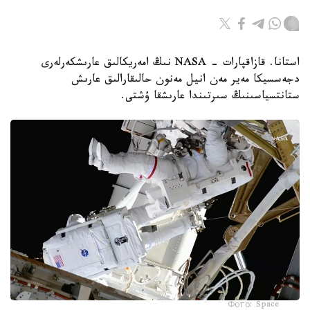
استانا. قازاقپارات - NASA نىڭ امەريكالىق عارىشكەرلەرى
دجەسسيكا مەير مەن انيل مەنون حالىقارالىق عارىش
ستانتسياسىنىڭ سىرتىندا عارىشقا ۇشتى.
Фото: Space