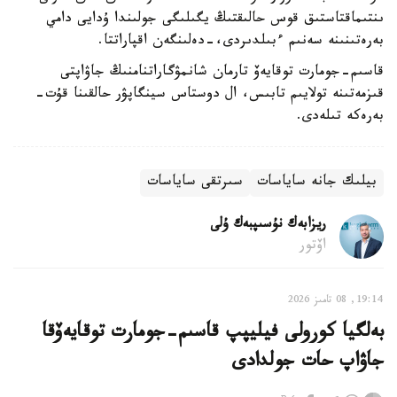
ىنتىماقتاستىق قوس حالىقتىڭ يگىلىگى جولىندا ۇدايى دامي
بەرەتىنىنە سەنىم ءبىلدىردى،-دەلىنگەن اقپاراتتا.
قاسىم-جومارت توقايەۆ تارمان شانمۋگاراتنامنىڭ جاۋاپتى
قىزمەتىنە تولايىم تابىس، ال دوستاس سينگاپۋر حالقىنا قۇت-
بەرەكە تىلەدى.
بيلىك جانە ساياسات
سىرتقى ساياسات
ريزابەك نۇسىپبەك ۇلى
اۆتور
19:14, 08 تامىز 2026
بەلگيا كورولى فيليپپ قاسىم-جومارت توقايەۆقا
جاۋاپ حات جولدادى