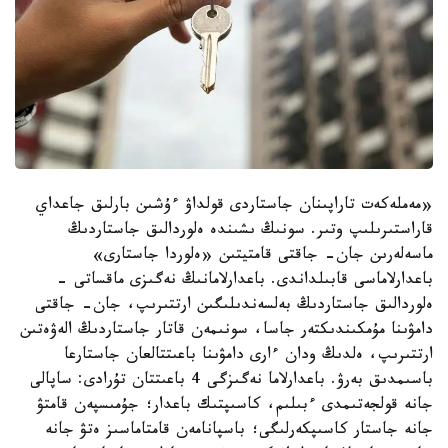
«مەملەكەت تاراپىنان جاستاردى قولداۋ ءۇشىن بارلىق جاعداي
قاراستىرىلىپ وتىر. سونىڭ ىشىندە ەلوردالىق جاستاردىڭ
ماسەلەرىن جان- جاقتى قامتيتىن «ەلوردا جاستارى»
باعدارلاماسى قابىلداندى. باعدارلامانىڭ نەگىزى ماقساتى -
ەلوردالىق جاستاردىڭ بەلسەندىلىگىن ارتتىرىپ، جان- جاقتى
دامۋىنا مۇمكىندىكتەر جاسا، سونىمەن قاتار جاستاردىڭ الەۋەتىن
ارتتىرىپ، ەلدىڭ ودان ءارى دامۋىنا باعىتتالعان جاستارعا
باسىمدىق بەرۋ. باعدارلاما نەگىزگى 4 باعىتتان تۇرادى: ساپالى
جانە قولجەتىمدى ءبىلىم، كاسىپتىك باعدار؛ جۇمىسپەن قامتۋ
جانە جاستار كاسىپكەرلىگى؛ باسپانامەن قامتاماسىز ەتۋ جانە