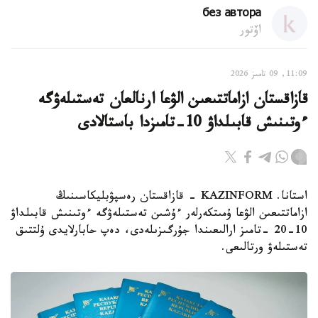
без автора
اۆتور
11:09, 09 تامىز 2026
قازاقستان ازاماتتىعىن الۋعا ارنالعان تەستىلەۋگە
ءوتىنىش قابىلداۋ 10-تامىزدا باستالادى
استانا. KAZINFORM - قازاقستان رەسپۋبليكاسىنىڭ
ازاماتتىعىن الۋعا ۇمىتكەرلەر ءۇشىن تەستىلەۋگە ءوتىنىش قابىلداۋ
10-20 -تامىز ارالىعىندا جۇرگىزىلەدى، دەپ حابارلايدى ۇلتتىق
تەستىلەۋ ورتالىعى.