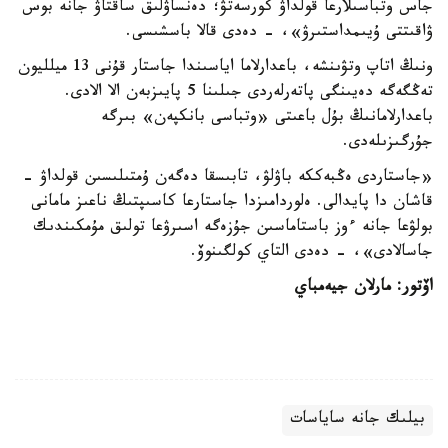
جاس وتباسىلارعا قولداۋ كورسەتۋ؛ دەنساۋلىق ساقتاۋ جانە بوس
ۋاقىتتى ۇيىمداستىرۋ»، - دەدى قالا باسشىسى.
ونىڭ اتاپ وتۋىنشە، باعدارلاما اياسىندا جاستار قۇنى 13 ميلليون
تەڭگەگە دەيىنگى پاتەرلەردى جىلىنا 5 پايىزبەن الا الادى.
باعدارلامانىڭ بۇل باعىتى «وتباسى بانكپەن» بىرگە
جۇرگىزىلەدى.
«جاستاردى ەڭبەككە باۋلۋ، تابىسقا دەگەن ۇمتىلىسىن قولداۋ -
قاشان دا پايدالى. ەلوردامىزدا جاستارعا كاسىپتىڭ ناعىز مامانى
بولۋعا جانە ءوز باستاماسىن جۇزەگە اسىرۋعا تولىق مۇمكىندىك
جاسالادى»، - دەدى التاي كولگىنوۆ.
اۆتور: مارلان جيەمباي
بيلىك جانە ساياسات