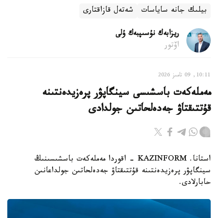
بيلىك جانە ساياسات
شەتەل قازاقتارى
ريزابەك نۇسىپبەك ۇلى
اۆتور
10:11, 09 تامىز 2026
مەملەكەت باسشىسى سينگاپۋر پرەزيدەنتىنە
قۇتتىقتاۋ جەدەلحاتىن جولدادى
استانا. KAZINFORM - اقوردا مەملەكەت باسشىسىنىڭ
سينگاپۋر پرەزيدەنتىنە قۇتتىقتاۋ جەدەلحاتىن جولداعانىن
حابارلادى.