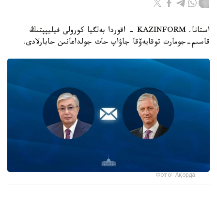
استانا. KAZINFORM - اقوردا بەلگيا كورولى فيليپپتىڭ
قاسىم-جومارت توقايەۆقا جاۋاپ حات جولداعانىن حابارلادى.
Фото: Ақорда
- كورول جەدەلحاتتا مەملەكەت باسشىسىنىڭ بەلگيانىڭ ۇلتتىق
كۇنىنە وراي بىلدىرگەن جىلى لەبىزىنە شىنايى ريزاشىلىعىن