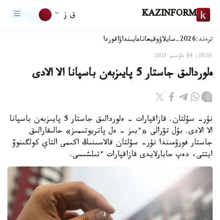
KAZINFORM
ق ز
ترەند:
2026-سايلاۋ
وقيعا
تاعايىنداۋ
اقوردا
18:01, 04 ماۋسىم 2021
ەلوردالىق جاستار 5 پايىزبەن باسپانا الا الادى
نۇر- سۇلتان. قازاقپارات - ەلوردالىق جاستار 5 پايىزبەن باسپانا
الا الادى. بۇل تۋرالى «ءبىز - ەل پاتريوتىمىز» حالىقارالىق
جاستار فورۋمىندا نۇر- سۇلتان قالاسىنىڭ اكىمى التاي كولگىنوۆ
ايتتى، دەپ حابارلايدى قازاقپارات ءتىلشىسى.