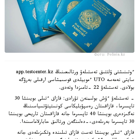
Фото: Polisia.kz
ءوتىنىشتى ۇلتتىق تەستىلەۋ ورتالىعىنىڭ app.testcenter.kz
سايتى نەمەسە UTO ءموبيلدى قوسىمشاسى ارقىلى بەرۋگە
بولادى. تەستىلەۋ 22 -تامىزدا وتەدى.
- تەستىلەۋ ءۇش بولىمنەن تۇرادى: قازاق ءتىلى بويىنشا 30
تاپسىرما، قازاقستان رەسپۋبليكاسى كونستيتۋتسياسىنىڭ
نەگىزدەرى بويىنشا 40 تاپسىرما جانە قازاقستان تاريحى بويىنشا
30 تاپسىرما بەرىلەدى،-دەلىنگەن ورتالىق حابارلاماسىندا.
قازاق ءتىلى بويىنشا تەست قازاق تىلىندە وتكىزىلەدى جانە