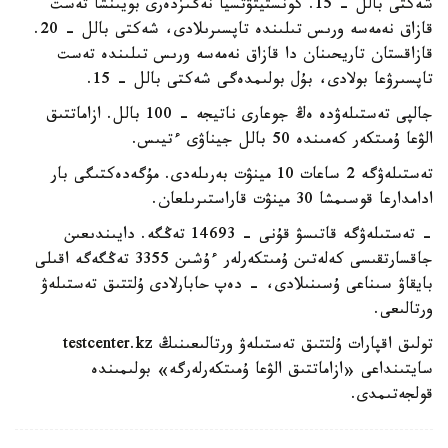
شەكتى بالل - 15. كونستيتۋتسيا نەگىزدەرى بويىنشا تەست
قازاق نەمەسە ورىس تىلىندە تاپسىرىلادى، شەكتى بالل - 20.
قازاقستان تاريحىنان دا قازاق نەمەسە ورىس تىلىندە تەست
تاپسىرۋعا بولادى، بۇل بولىمدەگى شەكتى بالل - 15.
جالپى تەستىلەۋدە ەڭ جوعارى ناتيجە - 100 بالل. ازاماتتىق
الۋعا ۇمىتكەر كەمىندە 50 بالل جيناۋى ءتيىس.
تەستىلەۋگە 2 ساعات 10 مينۋت بەرىلەدى. مۇگەدەكتىگى بار
ادامدارعا قوسىمشا 30 مينۋت قاراستىرىلعان.
- تەستىلەۋگە قاتىسۋ قۇنى - 14693 تەڭگە. دايىندىعىن
جاقسارتقىسى كەلەتىن ۇمىتكەرلەر ءۇشىن 3355 تەڭگەگە اقىلى
بايقاۋ سىناعى ۇسىنىلادى، - دەپ حابارلادى ۇلتتىق تەستىلەۋ
ورتالىعى.
تولىق اقپارات ۇلتتىق تەستىلەۋ ورتالىعىنىڭ testcenter.kz
سايتىنداعى «ازاماتتىق الۋعا ۇمىتكەرلەرگە» بولىمىندە
قولجەتىمدى.