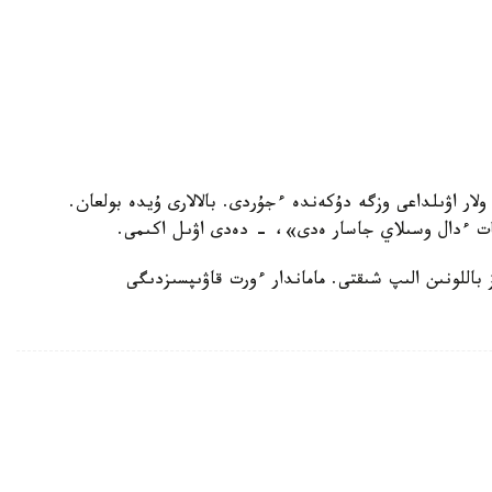
 ولار اۋىلداعى وزگە دۇكەندە ءجۇردى. بالالارى ۇيدە بولعان.
مات ءدال وسىلاي جاسار ەدى»، - دەدى اۋىل اكىمى.
اللونىن الىپ شىقتى. ماماندار ءورت قاۋىپسىزدىگى