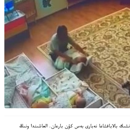
نشىك بالاباقشاعا نەبارى بەس كۇن بارعان. العاشىندا ونىڭ