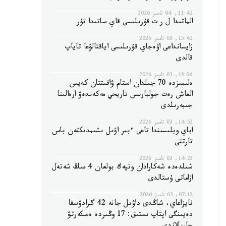
11:42, 04 تامىز 2026
الماتىدا ل ر ت قۇرىلىسى قاي ساتىدا تۇر
15:42, 03 تامىز 2026
زايسانداعى اۋەجاي قۇرىلىسى اياقتالۋعا تاياپ
قالدى
15:06, 03 تامىز 2026
ەلىمىزدە 70 جىلدان استام ۋاقىتتان كەيىن
العاش رەت جولبارىس تاريحي مەكەندەۋ ارەالىنا
جىبەرىلدى
14:52, 03 تامىز 2026
اباي وبلىسىندا تاعى ءبىر اۋىل ىشىمدىكتەن باس
تارتتى
14:23, 03 تامىز 2026
شىلدەدە شەكارادان وتپەك بولعان 4 مىڭ شەتەل
ازاماتى ۇستالدى
07:12, 03 تامىز 2026
نايزاعاي، شاڭدى داۋىل جانە 42 گرادۋسقا
دەيىنگى اپتاپ ىستىق: 17 وڭىردە ەسكەرتۋ