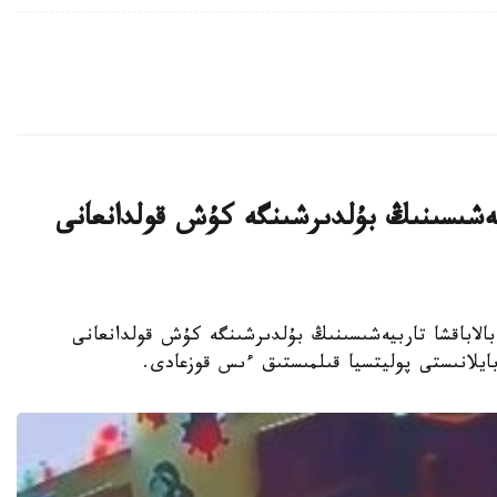
بيەشىسىنىڭ بۇلدىرشىنگە كۇش قولدانعانى
جەكەمەنشىك بالاباقشا تاربيەشىسىنىڭ بۇلدىرشىنگە كۇش قولدانعانى
 بايلانىستى پوليتسيا قىلمىستىق ءىس قوزعادى.