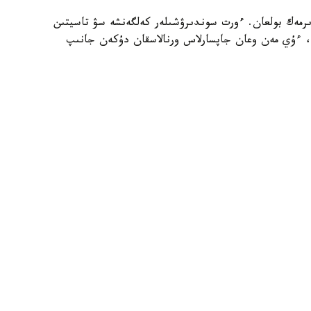
ىرمەك بولعان. ءورت سوندىرۋشىلەر كەلگەنشە سۋ تاسيتىن
 ءۇي مەن وعان جاپسارلاس ورنالاسقان دۇكەن جانىپ