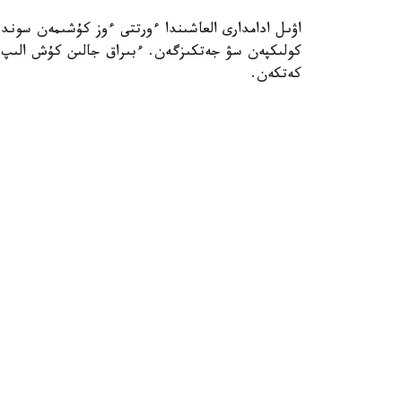
اۋىل ادامدارى العاشىندا ءورتتى ءوز كۇشىمەن سوند
كولىكپەن سۋ جەتكىزگەن. ءبىراق جالىن كۇش الىپ،
كەتكەن.