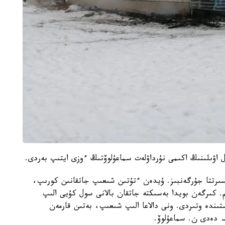
 اۋىلىنىڭ اكىمى نۇرداۋلەت سماعۇلوۆتىڭ ءوزى ايتىپ بەردى.
ىرتتا جۇرگەنبىز. ۇيدەن ءتۇتىن شىعىپ جاتقانىن كورىپ،
. كىرگەن بويدا بەسىكتە جاتقان بالانى سول كۇيى الىپ
ىندە وتىردى. ونى دالاعا الىپ شىعىپ، بەتىن قارمەن
- دەدى ن. سماعۇلوۆ.