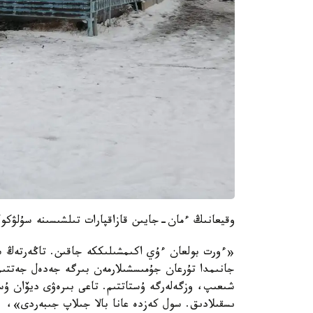
وقيعانىڭ ءمان-جايىن قازاقپارات تىلشىسىنە سۇلۋكول
«ءورت بولعان ءۇي اكىمشىلىككە جاقىن. تاڭەرتەڭ س
جانىمدا تۇرعان جۇمىسشىلارمەن بىرگە جەدەل جەتتىم
شىعىپ، وزگەلەرگە ۇستاتتىم. تاعى بىرەۋى ديۆان ۇست
ىسقىلادىق. سول كەزدە عانا بالا جىلاپ جىبەردى»، 