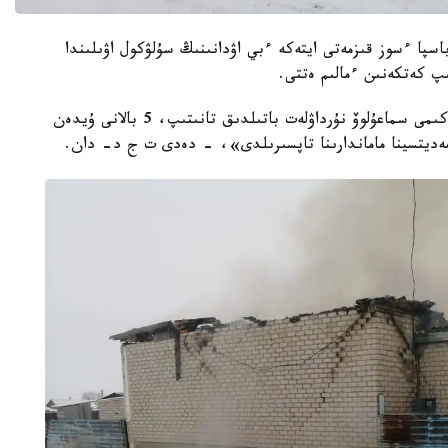
باسپا ءسوز قىزمەتى ايتەكە ءبي اۋدانىنىڭ سۇلۋكول اۋىلىندا
«ءورت سوندىرۋشىلەر وقيعا ورنىنا جەتكەنشە اۋىل اكىمى سماعۇلوۆ نۇرداۋلەت باتىلدىق تانىتىپ، 5 بالانى ۇيدەن
مەديتسينا ماماندارىنا تاپسىرىلدى»، - دەدى ت ج د- دان.