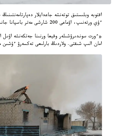
اقتوبە وبلىستىق توتەنشە جاعدايلار دەپارتامەنتىنىڭ 
ءۇي ورتەنىپ، اۋماعى 200 شارشى مەتر باسپانا جانىپ كەتكەنىن ءمالىم ەتتى.
امان الىپ شىقتى. ولاردىڭ بارلىعى تەكسەرۋ ءۇشىن 