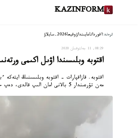
KAZINFORM
ترەند:
اقوردا
تاعايىنداۋ
وقيعا
2026-سايلاۋ
08:29, 11 جەلتوقسان 2020
اقتوبە وبلىسىندا اۋىل اكىمى ورتەنىپ جاتقان ۇ
اقتوبە. قازاقپارات - اقتوبە وبلىسىنىڭ ايتەكە ء
مەن تۇرعىندار 5 بالانى امان الىپ قالدى، دەپ حابارلايدى قازاقپارات ءتىلشىسى.