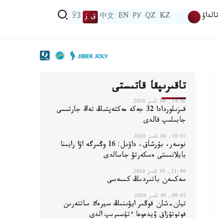
الداۋ
KZ
QZ
РУ
EN
中文
ق ز
ЎЗ
تاقىرىپقا قاتىستى
14:56, 06 تامىز 2026
قىزىلوردادا 32 جەكە مەكتەپتىڭ تەڭ جارتىسى
جابىلىپ قالدى
10:07, 06 تامىز 2026
نوسەر، بۇرشاق، داۋىل: 16 وڭىرگە اۋا رايىنا
بايلانىستى ەسكەرتۋ جاسالدى
11:40, 05 تامىز 2026
سەكسەن باتىردىڭ كىسەسى
09:07, 05 تامىز 2026
تيان-شان قوڭىر ايۋىنىڭ سيرەك ساتتەرىن
فوتوتۇزاق ۆيدەوعا ءتۇسىرىپ الدى