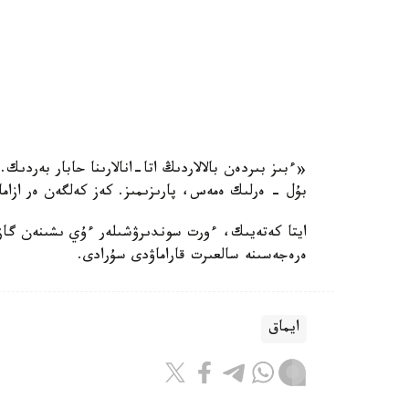
«ءبىز بىردەن بالالاردىڭ اتا-انالارىنا حابار بەردىك.
بۇل - ەرلىك ەمەس، پارىزىمىز. كەز كەلگەن ەر ازا
ايتا كەتەيىك، ءورت سوندىرۋشىلەر ءۇي ىشىنەن گاز ب
ەرەجەسىنە سالعىرت قاراماۋدى سۇرادى.
ايماق