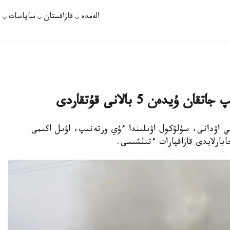
الەمدە
قازاقستان
ساياسات
ت
يدەن 5 بالانى قۇتقاردى
بي اۋدانى، سۇلۋكول اۋىلىندا ءۇي ورتەنىپ، اۋىل اكىمى