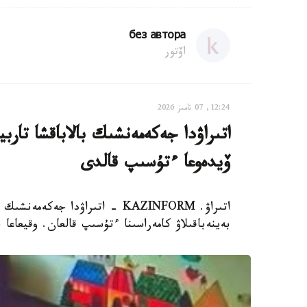
без автора
اۆتور
12:24, 07 تامىز 2026
اتىراۋدا جەكەمەنشىك بالاباقشا تار
ۆيدەوعا ءتۇسىپ قالدى
اتىراۋ. KAZINFORM - اتىراۋدا 
بەينەباقىلاۋ كامەراسىنا ءتۇسىپ قالعان. وقيعاعا