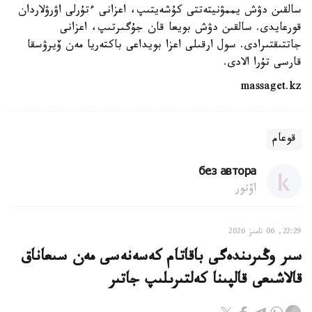
سالقىن دۋش يممۋنيتەتتى كۇشەيتىپ، اعزانى ءتۇرلى اۋرۋلاردان
قورعايدى. سالقىن دۋش بويعا قان جۇگىرتىپ، اعزانى
جاتتىقتىرادى. سول ارقىلى اعزا بويداعى باكتەريا مەن ۆيرۋسقا
قارسى تۇرا الادى.
massaget.kz
قوعام
без автора
اۆتور
22:29, 06 تامىز 2026
سىر وڭىرىندەگى باقاتام كەسەنەسى مەن سىعاناق
قالاشىعى قالپىنا كەلتىرىلىپ جاتىر