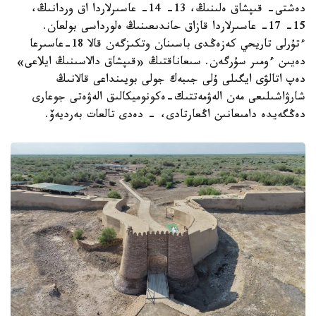
دەشتى- قىپشاق ەلىنىڭ، 13- 14- عاسىرلاردا اق وردانىڭ،
15- 17- عاسىرلاردا قازاق حاندىعىنىڭ ەلورداسى بولعان.
ءتۇرلى تاريحي كەزەڭدى باسىنان وتكىزگەن قالا 18-عاسىرعا
دەيىن ءومىر سۇرگەن. سىعاناقتىڭ «قىپشاق دالاسىنىڭ ايلاعى»
دەپ اتالۋى ايگىلى ۇلى جىبەك جولى بويىنداعى قالانىڭ
شارۋاشىلىعى مەن الەۋمەتتىك-ەكونوميكالىق الەۋەتى جوعارى
دەڭگەيدە دامىعانىن اڭعارتادى، - دەدى تالعات بەرديەۆ.