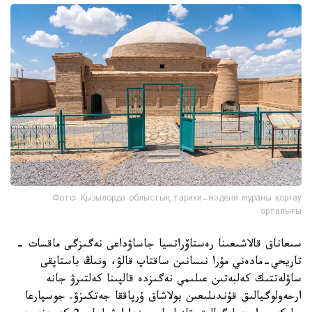
Фото: Қызылорда облыстық тарихи-мәдени мұраны қорғау
орталығы
سىعاناق قالاشىعىنا رەستاۆراتسيا جاساۋداعى نەگىزگى ماقسات -
تاريحي-مادەني مۇرا نىسانىن ساقتاپ قالۋ، ونىڭ باستاپقى
ساۋلەتتىك كەلبەتىن عىلىمي نەگىزدە قالپىنا كەلتىرۋ جانە
ارحەولوگيالىق قۇندىلىعىن بولاشاق ۇرپاققا جەتكىزۋ. جوسپارعا