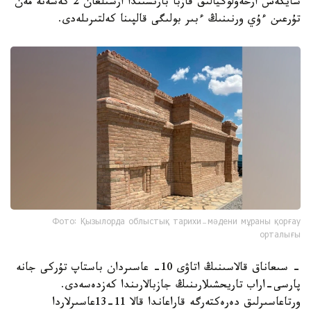
سايكەس ارحەولوگيالىق قازبا بارىسىندا ارشىلعان 2 كەسەنە مەن
تۇرعىن ءۇي ورنىنىڭ ءبىر بولىگى قالپىنا كەلتىرىلەدى.
Фото: Қызылорда облыстық тарихи-мәдени мұраны қорғау
орталығы
- سىعاناق قالاسىنىڭ اتاۋى 10- عاسىردان باستاپ تۇركى جانە
پارسى-اراب تاريحشىلارىنىڭ جازبالارىندا كەزدەسەدى.
ورتاعاسىرلىق دەرەكتەرگە قاراعاندا قالا 11-13عاسىرلاردا