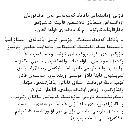
қорғау орталығы
قازالى اۋدانىنداعى باقاتام كەسەنەسى مەن جاڭاقورعان
اۋدانىنداعى سىعاناق قالاشىعىن قالپىنا كەلتىرۋدى
«قازقايتاجاڭارتۋ» ر م ك ماماندارى قولعا العان.
- باقاتام كەسەنەسىندەگى جۇمىس تولىق اياقتالدى. رەستاۆراسيا
بارىسىندا ەسكەرتكىشتىڭ تەحنيكالىق جاعدايىنا عىلىمي زەرتتەۋ
جۇرگىزىلدى. كونسترۋكسيالىق كۇشەيتۋ، جىكتەردى قايتا
وڭدەۋ، جوعالعان ساۋلەتتىك بولشەكتەردى عىلىمي نەگىزدە
تولىقتىرۋ جانە تاريحي ماتەريالعا سايكەس رەستاۆراتسيالىق
كىرپىشپەن قايتا قالاۋ جۇمىسى ورىندالدى. سونىمەن قاتار
كۇمبەزدىڭ قورعانىش سىلاق قاباتى جاڭارتىلدى. سۋدان
وقشاۋلانىپ، اۋماعى اباتتاندىرىلدى. اتالعان شارالار
ەسكەرتكىشتىڭ تاريحي ساۋلەتتىك كەلبەتىن ساقتاي وتىرىپ،
ونىڭ ۇزاقمەرزىمدى ساقتالۋىن قامتاماسىز ەتەدى، - دەدى
وبلىستىق تاريحي-مادەني مۇرانى قورعاۋ ورتالىعىنىڭ ءبولىم
مەڭگەرۋشىسى تالعات بەرديەۆ.