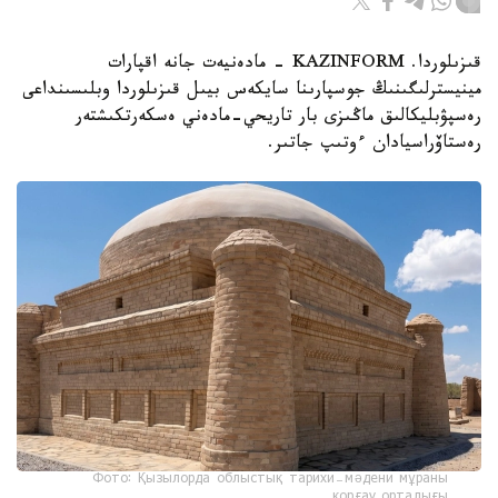
قىزىلوردا. KAZINFORM - مادەنيەت جانە اقپارات
مينيسترلىگىنىڭ جوسپارىنا سايكەس بيىل قىزىلوردا وبلىسىنداعى
رەسپۋبليكالىق ماڭىزى بار تاريحي-مادەني ەسكەرتكىشتەر
رەستاۆراسيادان ءوتىپ جاتىر.
Фото: Қызылорда облыстық тарихи-мәдени мұраны