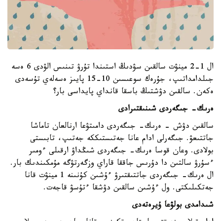
ال 1-2 مينۋت سالقىن سۋدىڭ استىندا تۇرۋ تىنىس الۋدى 6 ەسە
جىلدامداتىپ، جۇرەك سوعىسىن 10-15 پايىز ەسەلەي تۇسەدى
ەكەن. سالقىن دۋشتىڭ باسقا قانداي پايداسى بار؟
ەرىك- جىگەردى شىنىقتىرادى
سالقىن دۋش - ەرىك- جىگەردى دامىتۋعا ارنالعان تاماشا
جاتتىعۋ. جىگەرلى ادام عانا جەتىستىككە جەتىپ، تابىستى
بولادى. وعان قوسا ەرىك- جىگەردى شىڭداۋ ارقىلى ءومىر
ءسۇرۋ سالتىن دا دۇرىس جاققا قاراي وزگەرتۋگە مۇمكىندىك بار.
ال ەرىك- جىگەردى جاتتىقتىرۋ ءۇشىن كۇنىنە 1 مينۋت قانا
جەتكىلىكتى. ول ءۇشىن سالقىن دۋشقا ءتۇسۋ قاجەت.
شىدامدى بولۋعا ۇيرەتەدى