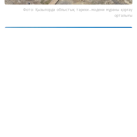
Фото: Қызылорда облыстық тарихи-мәдени мұраны қорғау
орталығы
Фото: Қызылорда облыстық тарихи-мәдени мұраны қорғау
орталығы