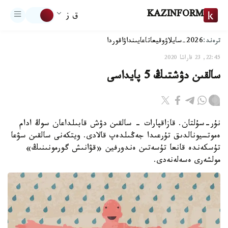
KAZINFORM
ق ز
ترەند:
2026-سايلاۋ
وقيعا
تاعايىنداۋ
اقوردا
22:45, 23 قاراشا 2020
سالقىن دۋشتىڭ 5 پايداسى
نۇر-سۇلتان. قازاقپارات - سالقىن دۋش قابىلداعان سوڭ ادام
ەموتسيونالدىق تۇرعىدا جەڭىلدەپ قالادى. ويتكەنى سالقىن سۋعا
تۇسكەندە قانعا تۇسەتىن ەندورفين «قۋانىش گورمونىنىڭ»
مولشەرى ەسەلەنەدى.