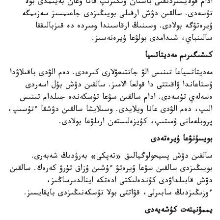
ادام قولايسىزدىقتى باستان وتكىزىپ قانا وعان بەيىمدى بولا
تۇسەدى. سالقىن دۋش ارقىلى بويىڭىزدى جاعىمسىز سەزىمگە
ۇيرەتۋگە بولادى. وسىنىڭ ارقاسىندا ومىردە دە قىزبالىققا
سالىنباي، شىدامدى بولۋعا ۇيرەنەسىز.
كىشىگىرىم مەديتاتسيا
مەديتاتسياعا تىنىس الۋ جاتتىعۋلارى كىرەدى. دەم الۋدى باقىلاۋدا
ۇستاعاندا ۋاقىتتى دا قولعا الامىز. سالقىن دۋش بۇل اسەردى
ەسەلەي تۇسەدى. ادام سالقىن سۋعا تۇسكەندە جىلدام تىنىس
الىپ، دەم الۋدى عانا ويلايدى. وسىلايشا سالقىن دۋشقا ءتۇسىپ،
پروبلەمانى ۇمىتىپ، كۇيزەلىستەن ارىلۋعا بولادى.
بويسۇنۋعا ۇيرەتەدى
سالقىن دۋش پسيحولوگيالىق «تەپكى» بەرۋدىڭ شەبەرى.
بويىڭىزدى سالقىن سۋعا ۇيرەتۋ ءۇشىن ۇزاق تۇرۋ كەرەك. سالقىن
دۋش قابىلداۋدى كۇندەلىكتى ادەتكە اينالدىرساڭىز،
ءوزىڭىزدىڭ سابىرلى، قۋاتتى بولا تۇسكەنىڭىزدى بايقايسىز.
يممۋنيتەت كۇشەيەدى