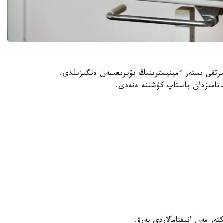
202 -جىلعى 30- شىلدەدە سىرتقى ىستەر ءمينيسترىنىڭ بۇيرىعىمەن ەنگىزىلدى.
كتەر مەن انىقتامالاردى بەرۋ.