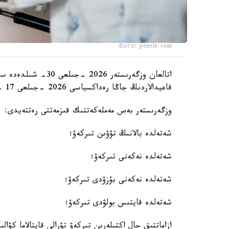
Фото: pexels.com
اتالعان وزگەرىستەر 6
قاعيدالاردىڭ جاڭا رەداكسياسى 2026 -جىلعى 17 -تامىزدان باستاپ كۇشىنە ەنەدى.
وزگەرىستەر بەس مەملەكەتتىك قىزمەتتى رەتتەيدى:
شەتەلدە بالانىڭ تۋۋىن تىركەۋ؛
شەتەلدە نەكەنى تىركەۋ؛
شەتەلدە نەكەنى بۇزۋدى تىركەۋ؛
شەتەلدە قايتىس بولۋدى تىركەۋ؛
ازاماتتىق حال اكتىلەرىن تىركەۋ تۋرالى قايتالاما كۋالى