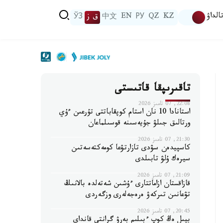
الداۋ
KZ
QZ
РУ
EN
中文
ق ز
ЎЗ
تاقىرىپقا قاتىستى
22:08, 07 تامىز 2026
استانادا 10 نان استام كوپقاباتتى تۇرعىن ءۇي
ورتالىق جىلۋ جۇيەسىنە قوسىلماعان
21:30, 07 تامىز 2026
كاسپيدەن سۋدى تازارتۋعا كومەكتەسەتىن
سيرەك ۇلۋ تابىلدى
21:09, 07 تامىز 2026
قازاقستان ازاماتتارى ءۇشىن شەتەلدە بالانىڭ
تۋعانىن تىركەۋ ەرەجەلەرى وزگەردى
20:45, 07 تامىز 2026
بيىل ەڭ كوپ ءبىلىم بەرۋ گرانتى قانداي