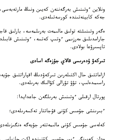
ونلاين ءوتىنىش بەرگەننەن كەيىن ونىڭ مارتەبەسى، 
جەكە كابينەتىندە كورسەتىلەدى.
ەگەر وتىنىشتە تولىق مالىمەت بەرىلمەسە، بارلىق قا
جارامدىلىق مەرزىمى ءوتىپ كەتسە، ءوتىنىش قابىلدان
تاپسىرۋعا بولادى.
تىركەۋ ۇدەرىسى قالاي جۇزەگە اسادى
ازاماتتىق حال اكتىلەرىن تىركەۋدىڭ اقپاراتتىق جۇيە
راسىمدەلىپ، تۋۋ تۋرالى كۋالىك بەرىلەدى.
پورتال ارقىلى ءوتىنىش بەرىلگەن جاعدايدا:
ءبىرىنشى جۇمىس كۇنى قۇجاتتار تەكسەرىلەدى؛
كەلەسى جۇمىس كۇنى مالىمەتتەر جۇيەگە ەنگىزىلەدى
ودان كەيىنگى ءبىر جۇمىس كۇنىندە اكت جازباسى راس