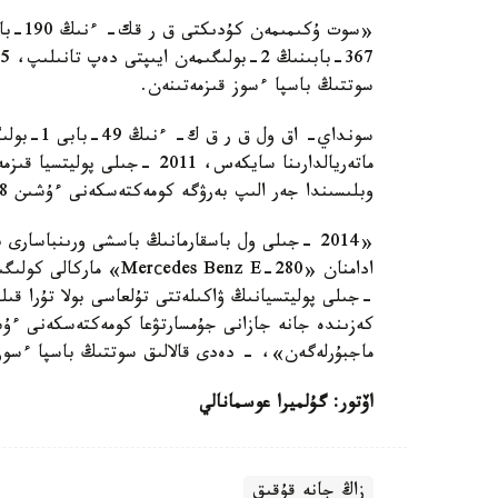
سوتتىڭ باسپا ءسوز قىزمەتىنەن.
سونداي- ا
ماتەريالدارىنا سايكەس، 2011 
وبلىسىندا جەر الىپ بەرۋگە كومەكتەسكەنى ءۇشىن 8 مىڭ ا ق ش دوللارىن العان.
«2014 -جىلى ول باسقارمانىڭ باسشى ورىنباسارى
-جىلى پوليتسيانىڭ ۋاكىلەتتى تۇلعاسى بولا تۇرا قىل
ماجبۇرلەگەن»، - دەدى قالالىق سوتتىڭ باسپا ءسوز 
اۆتور: گۇلميرا عوسمانالي
زاڭ جانە قۇقىق