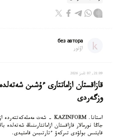
без автора
اۆتور
21:09, 07 تامىز 2026
قازاقستان ازاماتتارى ءۇشىن شەتەلدە
وزگەردى
استانا. KAZINFORM - شەت مەملەك
جاڭا نورمالار قازاقستان ازاماتتارىنىڭ شەتەلدە 
قايتىس بولۋدى تىركەۋ ءتارتىبىن قامتيدى.