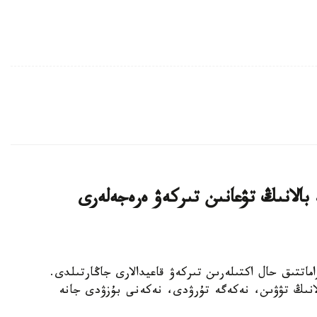
 بالانىڭ تۋعانىن تىركەۋ ەرەجەلەرى
ەتتەردە ازاماتتىق حال اكتىلەرىن تىركەۋ قاعيدالارى جاڭارتىلدى.
بالانىڭ تۋۋىن، نەكەگە تۇرۋدى، نەكەنى بۇزۋدى جانە