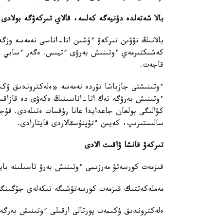
بالا شەتەلدە دۇنيەگە كەلسە، قالاي تىركەۋگە بولادى
بالانىڭ تۋۋىن تىركەۋ ءۇشىن اتا-اناسى نەمەسە وزگە
كەشىكتىرمەي ءوتىنىش بەرۋى ءتيىس. ەگەر ءسابي ءو
قاجەت.
ءوتىنىشتى جازباشا تۇردە نەمەسە «ەلەكتروندىق ۇكىمە
ءوتىنىش بەرۋگە تەك اتا-اناسىنىڭ ەكەۋى دە قازاقست
كۋالىگى بولعان جاعدايدا عانا رۇقسات ەتىلەدى. قۇجا
سالىستىرىپ، كەيىن ءتۇپنۇسقالاردى قايتارادى.
تىركەۋ قانشا ۋاقىت الادى
قىزمەت كورسەتۋ مەرزىمى ءوتىنىش بەرۋ تاسىلىنە بايل
مەملەكەتتىك قىزمەت كورسەتۋشىگە تىكەلەي جۇگىنگەن جاعدايدا - 5 
ەلەكتروندىق ۇكىمەت پورتالى ارقىلى ءوتىنىش بەرگەن جاعدايدا - 3 ج