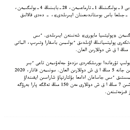
«سوت ۇكىمىمەن كۇدىكتى ق ر قك- ءنىڭ 190-بابى 3-بولىگىنىڭ 1-تارماعىمەن، 28-بابىنىڭ 4-بولىگىمەن،
367-بابىنىڭ 2-بولىگىمەن ايىپتى دەپ تانىلىپ، 5 -جىلعا باس بوستاندىعىنان ايىرىلدى»، - دەدى قالالىق
ق ول ق ر ق ك- ءنىڭ 49-بابى 1-بولىگىمەن «پوليتسيا مايورى» شەنىنەن ايىرىلدى. ءىس
-جىلى پوليتسيا قىزمەتكەرى پوليتسيانىڭ اۋىلدىق ءبولىمىن باسقارا وتىرىپ، الماتى
 بولىپ تۇرعاندا بورىشكەردى ىزدەۋ جەلەۋىمەن تاعى ءبىر
ادامنان «Merсedes Benz E-280» ماركالى كولىگىن جانە 5 مىڭ ا ق ش دوللارىن العان. سونىمەن قاتار، 2020
مىستىق ءىس جاساعان ادامعا بۇلتارتپاۋ شاراسىن ايقىنداۋ
كەزىندە جانە جازانى جۇمسارتۋعا كومەكتەسكەنى ءۇشىن 7 مىڭ ا ق ش دوللارى مەن 150 مىڭ تەڭگە پارا بەرۋگە
قىزمەتىنەن.