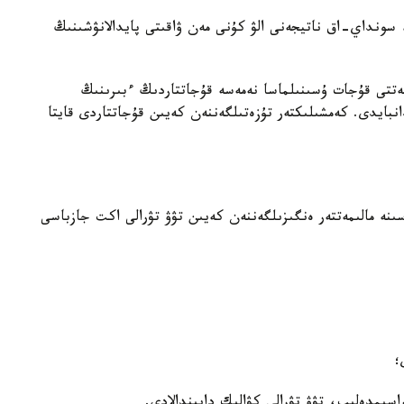
سونداي-اق ناتيجەنى الۋ كۇنى مەن ۋاقىتى پايدالانۋشىنىڭ
جەتتى قۇجات ۇسىنىلماسا نەمەسە قۇجاتتاردىڭ ءبىرىنىڭ
بايدى. كەمشىلىكتەر تۇزەتىلگەننەن كەيىن قۇجاتتاردى قايتا
سىنە مالىمەتتەر ەنگىزىلگەننەن كەيىن تۋۋ تۋرالى اكت جازباسى
؛
ىمدەلىپ، تۋۋ تۋرالى كۋالىك دايىندالادى.