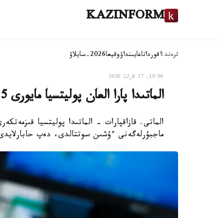
KAZINFORM
ترەند:
اقوردا
تاعايىنداۋ
وقيعا
2026-سايلاۋ
19:06, 17 قاراشا 2020
الماتىدا پارا العان پوليتسيا مايورى 5 جىلعا سوتتالدى
الماتى. قازاقپارات - الماتىدا پوليتسيا قىزمەتكە
ماجبۇرلەگەنى ءۇشىن سوتتالدى، دەپ حابارلايدى 