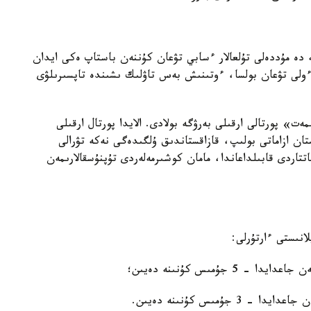
 دە مۇددەلى تۇلعالار ءسابي تۋعان كۇننەن باستاپ ەكى ايدان
لى تۋعان بولسا، ءوتىنىش بەس تاۋلىك ىشىندە تاپسىرىلۋى
ت» پورتالى ارقىلى بەرۋگە بولادى. الايدا پورتال ارقىلى
ان ازاماتى بولىپ، قازاقستاندىق ۇلگىدەگى نەكە تۋرالى
تتاردى قابىلداعاندا، مامان كوشىرمەلەردى تۇپنۇسقالارىمەن
انىستى ءارتۇرلى:
جۇمىس كۇنىنە دەيىن؛
ۇمىس كۇنىنە دەيىن.