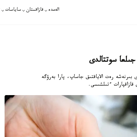
الەمدە
قازاقستان
ساياسات
ت
رى بىرنەشە رەت الاياقتىق جاساپ، پارا بەرۋگە
قازاقپارات ءتىلشىسى.