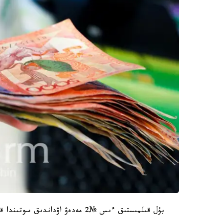
بۇل قىلمىستىق ءىس №2 مەدەۋ اۋداندىق سوتىندا قارالعان بولاتىن.