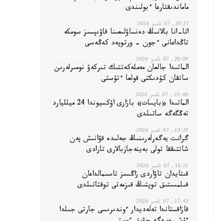
ماماندىقتارعا ءبولىندى
20:27, 07 تامىز 2026
اتا-انا بالانىڭ دەنساۋلىعىنا قاۋىپسىز سومكە
تاڭداعانى ءجون - ورتوپەد كەڭەسى
20:09, 07 تامىز 2026
الماتىدا جالعان مەملەكەتتىك تىركەۋ نومىرلەرىن
ساتقان كۇدىكتى قولعا ءتۇستى
19:46, 07 تامىز 2026
الماتىدا «بايسات» بازارى اۋكسيوندا 24 ميلليارد
تەڭگەگە ساتىلدى
19:29, 07 تامىز 2026
گرانت يەگەرلەرىنىڭ جەلىدە قۋانىش پەن
شاتتىققا تولى بەينەجازبالارى تارادى
18:21, 07 تامىز 2026
قىتايدان تاۋاردى زاڭسىز تاسىمالداعان
قىلمىستىق توپتىڭ قىزمەتى توقتاتىلدى
17:43, 07 تامىز 2026
قازاقستاندا تەلەديدار ءوندىرىسى جارتى جىلدا