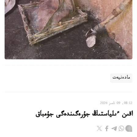
مادەنيەت
08:12, 09 تامىز 2026
اقىن ءىلياستىڭ جۇرەگىندەگى جۇمباق