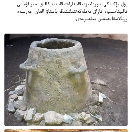
بۇل بۇگىنگى ەلوردامىزدىڭ قازاقتىڭ ەتنيكالىق جەر اۋماعى
قالىپتاسىپ، قازاق مەملەكەتتىگىنىڭ باستاۋ العان جەرىندە
ورنالاسقاندىعىن بىلدىرەدى.