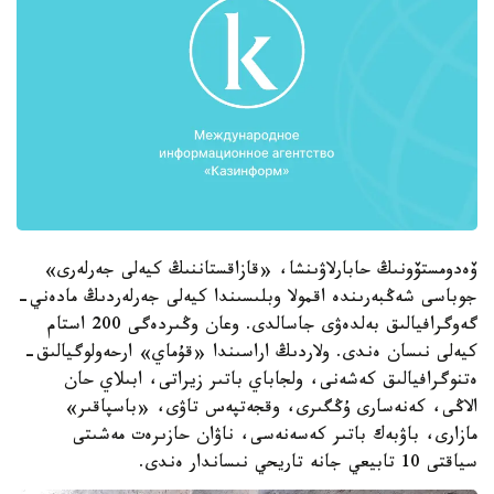
ۆەدومستۆونىڭ حابارلاۋىنشا، «قازاقستاننىڭ كيەلى جەرلەرى»
جوباسى شەڭبەرىندە اقمولا وبلىسىندا كيەلى جەرلەردىڭ مادەني-
گەوگرافيالىق بەلدەۋى جاسالدى. وعان وڭىردەگى 200 استام
كيەلى نىسان ەندى. ولاردىڭ اراسىندا «قۇماي» ارحەولوگيالىق-
ەتنوگرافيالىق كەشەنى، ولجاباي باتىر زيراتى، ابىلاي حان
الاڭى، كەنەسارى ۇڭگىرى، وقجەتپەس تاۋى، «باسپاقىر»
مازارى، باۋبەك باتىر كەسەنەسى، ناۋان حازىرەت مەشىتى
سياقتى 10 تابيعي جانە تاريحي نىساندار ەندى.