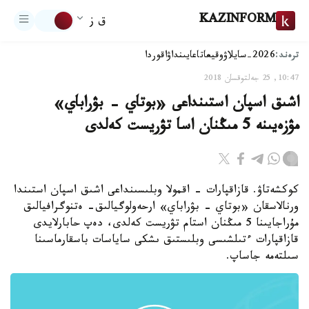
KAZINFORM
ق ز
ترەند:
2026-سايلاۋ
وقيعا
تاعايىنداۋ
اقوردا
10:47, 25 جەلتوقسان 2018
اشىق اسپان استىنداعى «بوتاي - بۋراباي»
مۋزەيىنە 5 مىڭنان اسا تۋريست كەلدى
كوكشەتاۋ. قازاقپارات - اقمولا وبلىسىنداعى اشىق اسپان استىندا
ورنالاسقان «بوتاي - بۋراباي» ارحەولوگيالىق- ەتنوگرافيالىق
مۇراجايىنا 5 مىڭنان استام تۋريست كەلدى، دەپ حابارلايدى
قازاقپارات ءتىلشىسى وبلىستىق ىشكى ساياسات باسقارماسىنا
سىلتەمە جاساپ.