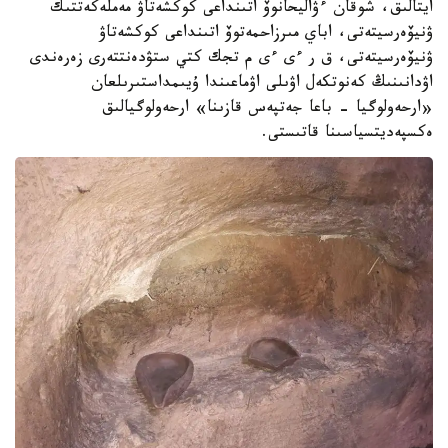
ايتالىق، شوقان ءۋاليحانوۆ اتىنداعى كوكشەتاۋ مەملەكەتتىك
ۋنيۆەرسيتەتى، اباي مىرزاحمەتوۆ اتىنداعى كوكشەتاۋ
ۋنيۆەرسيتەتى، ق ر ءى ءى م تجك كتي ستۋدەنتتەرى زەرەندى
اۋدانىنىڭ كەنوتكەل اۋىلى اۋماعىندا ۇيىمداستىرىلعان
«ارحەولوگيا - باعا جەتپەس قازىنا» ارحەولوگيالىق
ەكسپەديتسياسىنا قاتىستى.