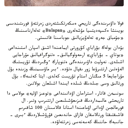
قولا داۋىرىندەگى تاريحي ەسكەرتكىشتەردى زەرتتەۋ قورىتىندىسى
بويىنشا ەكسپەديتسيا مۇشەلەرى «Balapan» تەلەارناسىنىڭ
«جۇمباق جەر» تەلەۆيزيالىق جوباسىنا قاتىستى.
بۇدان بولەك بۋراباي كۋرورتى ايماعىندا اشىق اسپان استىنداعى
«بوتاي - بۋراباي» ارحەولوگيالىق- ەتنوگرافيالىق مۇراجايى
اشىلدى. نەوليت داۋىرىندەگى ەتنوپارك ءوڭىردىڭ تۋريستىك
الەۋەتىن ارتتىرۋعا زور ىقپال ەتۋدە. ءبىر ماۋسىمنىڭ وزىندە بۇل
مۇراجايعا 5 مىڭنان استام تۋريست كەلدى. ايتا كەتسەك، بۇل
ورتالىق وسى جىلدىڭ شىلدە ايىندا اشىلعان بولاتىن.
سونىمەن قاتار، استراحان اۋدانىنداعى «توعىز اۋليە» مولاسى دا
تاريحشى عالىمداردىڭ قىزىعۋشىلىعىن ارتتىرىپ وتىر. ال
قورعالجىن اۋدانى اۋماعىندا استانا قالاسىنان 100 شاقىرىم
قاشىقتىقتا ورنالاسقان قازاق حاندىعىن قۇرۋشىلاردىڭ ءبىرى -
جانىبەك حاننىڭ كەسەنەسى زەرتتەلۋدە.