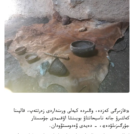
«قازىرگى كەزدە، وڭىردە كيەلى ورىنداردى زەرتتەپ، قالپىنا
كەلتىرۋ جانە ناسيحاتتاۋ بويىنشا اۋقىمدى جۇمىستار
جۇرگىزىلۋدە»، - دەيدى ۆەدومستۆودان.