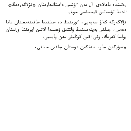
رەتىندە باعالادى. ال مەن ءۇشىن داستاندارىنان «قۇلاگەردىڭ»
الدىنا تۇسەتىن قيسساسى جوق.
قۇلاگەرگە كەلۋ سەبەبى، ءوزىنىڭ دە جىلقىعا جاقىندىعىنان عانا
ەمەس، جىلقى بەينەسىنىڭ ۇلتتىق ۇعىمدا الاتىن ايرىقشا ورنىنان
بولسا كەرەك. ونى اقىن كوڭىلى مەن پايىمى:
«سۇيگەن جار، سەنگەن دوستان جاقىن جىلقى،
بىلگەن جان بەكەر دەمەس اتتىڭ جايىن»، - دەپ جىرلايدى.
اقانداي اقىنعا قيامەتتىك سەرىك بولعان ورەن جۇيرىكتىڭ ۇلى
جىڭگىر استىڭ ۇستىندە، ءدۇيىم حالىقتىڭ الدىندا جاسالعان
جاۋىزدىقتان بولعان ءولىمى - ءىلياستىڭ وزەگىنە شوق
تاستاماي قويماعان. ەڭ ءبىرىنشى ىقىلاسى مەن قۇلقىن العانى -
سەرىنىڭ بوستان بولمىسى مەن ازاماتتىق ايبىنى. سونداي- اق،
ونىڭ ولەڭ- جىرى عانا ەمەس، ەلدىڭ ءسوزىن سويلەگەن
مىنەزى كوكەيىنە قوندى.
«تۇسىندا سەرى بولسىن، پەرى بولسىن،