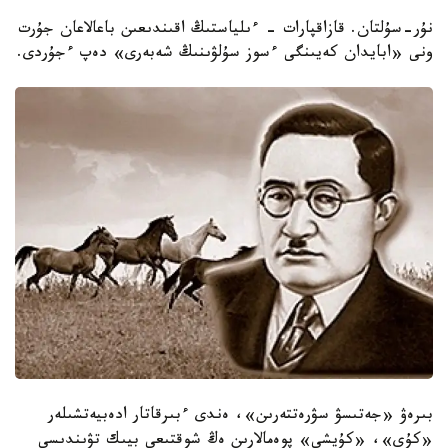
نۇر-سۇلتان. قازاقپارات - ءىلياستىڭ اقىندىعىن باعالاعان جۇرت
ونى «ابايدان كەيىنگى ءسوز سۇلۋىنىڭ شەبەرى» دەپ ءجۇردى.
بىرەۋ «جەتىسۋ سۋرەتتەرىن»، ەندى ءبىرقاتار ادەبيەتشىلەر
«كۇي»، «كۇيشى» پوەمالارىن ەڭ شوقتىعى بيىك تۋىندىسى