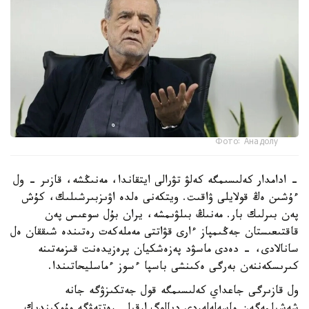
Фото: Анадолу
- ادامدار كەلىسىمگە كەلۋ تۋرالى ايتقاندا، مەنىڭشە، قازىر - ول
ءۇشىن ەڭ قولايلى ۋاقىت. ويتكەنى ەلدە اۋىزبىرشىلىك، كۇش
پەن بىرلىك بار. مەنىڭ بىلۋىمشە، يران بۇل سوعىس پەن
قاقتىعىستان جەڭىمپاز ءارى قۋاتتى مەملەكەت رەتىندە شىققان ەل
سانالادى، - دەدى ماسۋد پەزەشكيان پرەزيدەنت قىزمەتىنە
كىرىسكەننەن بەرگى ەكىنشى باسپا ءسوز ءماسليحاتىندا.
ول قازىرگى جاعداي كەلىسىمگە قول جەتكىزۋگە جانە