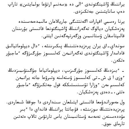
يراننىڭ ۆاشينگتوندى ءالى دە «سەنىم ارتۋعا بولمايتىن» تاراپ
دەپ سانايتىنىن جەتكىزدى.
يرنا رەسمي اقپارات اگەنتتىگى جاريالاعان مالىمدەمەسىندە
پەزەشكيان ديالوگ تەگەراننىڭ ۆاشينگتونعا قاتىستى بۇرىننان
قالىپتاسقان ۇستانىمىن وزگەرتپەگەنىن ايتتى.
سونداي-اق يران پرەزيدەنتىنىڭ پىكىرىنشە، ءدال ديپلوماتيالىق
قادامدار ۆاشينگتوندى تەگەرانمەن كەلىسسوز جۇرگىزۋگە ءماجبۇر
ەتكەن.
- ءبىزدىڭ كەلىسسوز جۇرگىزىپ، ديپلوماتياعا جۇگىنۋىمىزدىڭ
ءوزى ا ق ش-تى كەلىسسوز ۇستەلىنە وتىرۋعا جانە يرانمەن
كەلىسىم مەن ءوزارا تۇسىنىستىككە قول جەتكىزۋگە ءماجبۇر
ەتتى،-دەدى پەزەشكيان.
ول مەموراندۋمعا قاتىستى ايتىلعان سىنداردى دا جوققا شىعاردى.
پرەزيدەنتتىڭ سوزىنشە، قۇجاتتا يراننىڭ قانداي دا ءبىر
مۇددەسىنەن نەمەسە ۇستانىمىنان باس تارتۋىن تالاپ ەتەتىن
تارماق جوق.