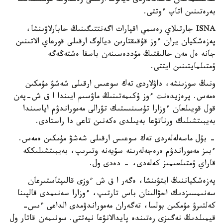
شەشىلمەگەن ماسەلەلەردى ديالوگ ارقىلى رەتتەۋگە مۇمكىندىك
بەرەتىنىن اتاپ ءوتتى.
ISNA جارتىلاي رەسمي اقپارات اگەنتتىگىنىڭ حابارلاۋىنشا،
پەزەشكيان يران ءوز قۇقىقتارىن ديالوگ ارقىلى قورعاي الاتىنىن
جانە ەل مەن حالىقتىڭ مۇددەسىنەن باسقا ەشتەڭەگە
ۇمتىلمايتىنىن ايتتى.
ونىڭ سوزىنشە، داۋلاردى تەك سوعىس ارقىلى شەشۋ مۇمكىن
ەمەس. پرەزيدەنت ءوز ۇكىمەتىنىڭ ماۋسىم ايىندا ا ق ش-پەن
قول قويىلعان ءوزارا تۇسىنىستىك تۋرالى مەموراندۋم اياسىندا
بەيبىتشىلىك ورناتۋعا بەيىلدى ەكەنىن تاعى دا راستادى.
- بۇل ماسەلەلەردى تەك سوعىس ارقىلى شەشۋ مۇمكىن ەمەس.
ءبىز مەموراندۋم ەرەجەلەرىنە سۇيەنە وتىرىپ، بەيبىتشىلىككە
قاراي ۇمتىلعىمىز كەلەدى، - دەدى ول.
پەزەشكياننىڭ ايتۋىنشا، ەگەر ا ق ش ءوزى قالىپتاستىرعان
سەنىمسىزدىك احۋالىنان باس تارتىپ، ءوزارا سەنىمدى قالپىنا
كەلتىرۋ مۇمكىن بولسا، تەگەران مەموراندۋمدى الداعى ءىس-
قيمىلدىڭ نەگىزى رەتىندە پايدالانۋعا نيەتتى. سونىمەن قاتار ول