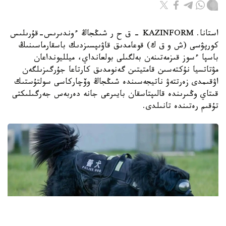
استانا. KAZINFORM – ق ح ر شىڭجاڭ ءوندىرىس-قۇرىلىس
كورپۋسى (ش و ق ك) قوعامدىق قاۋىپسىزدىك باسقارماسىنىڭ
باسپا ءسوز قىزمەتىنەن بەلگىلى بولعانداي، ميلليونداعان
مۋتاتسيا نۇكتەسىن قامتيتىن گەنومدىق كارتاعا جۇرگىزىلگەن
اۋقىمدى زەرتتەۋ ناتيجەسىندە شىڭجاڭ وۆچاركاسى سولتۇستىك
قىتاي وڭىرىندە قالىپتاسقان بايىرعى جانە دەربەس جەرگىلىكتى
تۇقىم رەتىندە تانىلدى.