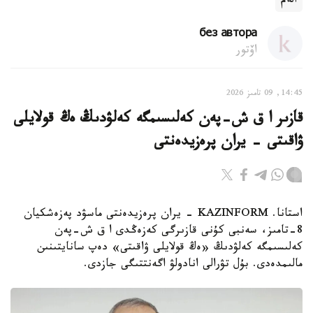
الەم
без автора
اۆتور
14:45, 09 تامىز 2026
قازىر ا ق ش-پەن كەلىسىمگە كەلۋدىڭ ەڭ قولايلى
ۋاقىتى - يران پرەزيدەنتى
استانا. KAZINFORM - يران پرەزيدەنتى ماسۋد پەزەشكيان
8-تامىز، سەنبى كۇنى قازىرگى كەزەڭدى ا ق ش-پەن
كەلىسىمگە كەلۋدىڭ «ەڭ قولايلى ۋاقىتى» دەپ سانايتىنىن
مالىمدەدى. بۇل تۋرالى انادولۋ اگەنتتىگى جازدى.