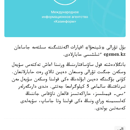
بۇل تۋرالى «شينحۋا» اقپارات اگەنتتىگىنە سىلتەمە جاساعان
egemen.kz ءتىلشىسى حابارلادى.
بانگلادەشتە قول ساۋساقتارىنىڭ ورنىنا اعاش تەكتەس سۇيەل
وسكەن جىگىت تۋرالى وسىعان دەيىن تالاي رەت حابارلانعان.
كۇنى بۇگىنگە دەيىن ابۋلدىڭ ەكى قولىنا وسكەن سۇيەل مەن
تىرناقتىڭ سالماعى 5 كيلوگرامعا جەتتى. ەندى دارىگەرلەر
ءىس- قيمىلسىز، حاراكەتسىز قالعان ناۋقاس جاننىڭ
كەلىسىمىنە وراي ونىڭ ەكى قولىنا وتا جاساپ، سۇيەلدى
كەسەتىن بولدى.