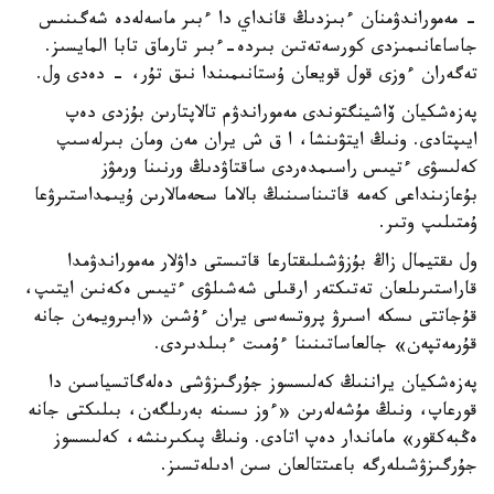
- مەموراندۋمنان ءبىزدىڭ قانداي دا ءبىر ماسەلەدە شەگىنىس
جاساعانىمىزدى كورسەتەتىن بىردە-ءبىر تارماق تابا المايسىز.
تەگەران ءوزى قول قويعان ۇستانىمىندا نىق تۇر، - دەدى ول.
پەزەشكيان ۆاشينگتوندى مەموراندۋم تالاپتارىن بۇزدى دەپ
ايىپتادى. ونىڭ ايتۋىنشا، ا ق ش يران مەن ومان بىرلەسىپ
كەلىسۋى ءتيىس راسىمدەردى ساقتاۋدىڭ ورنىنا ورمۋز
بۇعازىنداعى كەمە قاتىناسىنىڭ بالاما سحەمالارىن ۇيىمداستىرۋعا
ۇمتىلىپ وتىر.
ول ىقتيمال زاڭ بۇزۋشىلىقتارعا قاتىستى داۋلار مەموراندۋمدا
قاراستىرىلعان تەتىكتەر ارقىلى شەشىلۋى ءتيىس ەكەنىن ايتىپ،
قۇجاتتى ىسكە اسىرۋ پروتسەسى يران ءۇشىن «ابىرويمەن جانە
قۇرمەتپەن» جالعاساتىنىنا ءۇمىت ءبىلدىردى.
پەزەشكيان يراننىڭ كەلىسسوز جۇرگىزۋشى دەلەگاتسياسىن دا
قورعاپ، ونىڭ مۇشەلەرىن «ءوز ىسىنە بەرىلگەن، بىلىكتى جانە
ەڭبەكقور» ماماندار دەپ اتادى. ونىڭ پىكىرىنشە، كەلىسسوز
جۇرگىزۋشىلەرگە باعىتتالعان سىن ادىلەتسىز.