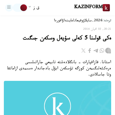
KAZINFORM
ق ز
ترەند:
2026-سايلاۋ
وقيعا
تاعايىنداۋ
اقوردا
20:21, 03 اقپان 2016
ەكى قولىنا 5 كەلى سۇيەل وسكەن جىگىت
استانا. قازاقپارات - بانگلادەشتە تابيعي جاراتىلىسى
ەرەكشەلىگىمەن كوزگە تۇسكەن ابۋل بادجاندار ەسىمدى ازاماتقا
وتا جاسالادى.