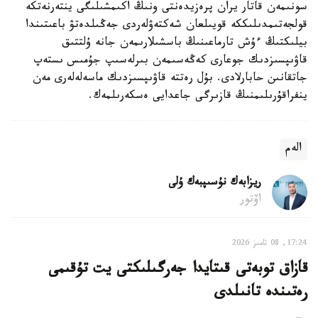
سونىمەن قاتار يران پرەزيدەنتى ونىڭ اكىمشىلىگى ينتەرنەتكە
قولجەتىمدىلىككە قويىلعان شەكتەۋلەردى جەڭىلدەتۋ باعىتىندا
بيلىكتىڭ ءۇش تارماعىنىڭ باسشىلارىمەن جانە ۇلتتىق
قاۋىپسىزدىك جوعارى كەڭەسىمەن بىرلەسىپ جۇمىس ىستەپ
جاتقانىن حابارلادى. بۇل رەتتە قاۋىپسىزدىك ماسەلەلەرى مەن
ينفراقۇرىلىمنىڭ قازىرگى جاعدايى ەسكەرىلمەك.
الەم
ريزابەك نۇسىپبەك ۇلى
اۆتور
17:24, 08 تامىز 2026
قازاق توبەتى قىتايدا جەرگىلىكتى يت تۇقىمى
رەتىندە تانىلدى