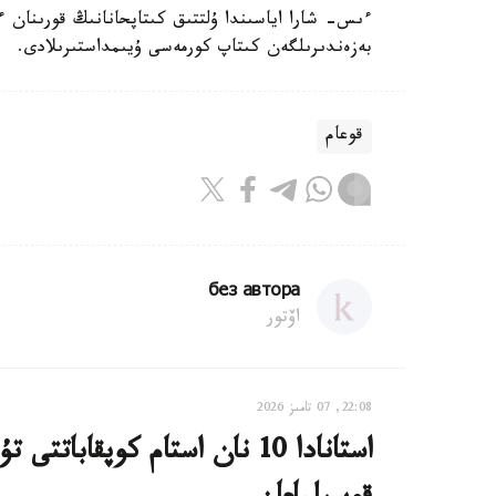
ءىس- شارا اياسىندا ۇلتتىق كىتاپحانانىڭ قورىنان ءو
بەزەندىرىلگەن كىتاپ كورمەسى ۇيىمداستىرىلادى.
قوعام
без автора
اۆتور
22:08, 07 تامىز 2026
استانادا 10 نان استام كوپقاب