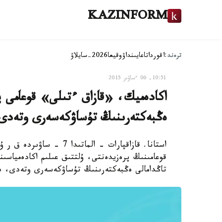
KAZINFORM
ترەند:
اقوردا
تاعايىنداۋ
وقيعا
2026-سايلاۋ
10:51, 06 ءساۋىر 2015
ەڭبەكتەرىنىڭ تۇساۋكەسەرى وتەدى
استانا. قازاقپارات - المات
تاڭدامالى ەڭبەكتەرىنىڭ تۇساۋكەسەرى وتەدى، دە