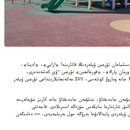
سىلماعان تۇرعىن ۇيلەردىڭ قاتارىندا «ارابي»، «ادينا»،
رمان پارك»، «قورعالجىن» تۇرعىن ءۇي كەشەندەرى،
سونداي-اق ە-496 كوشەسىندەگى 10, 10/1, 10/3 جانە وماروۆ كوشەسى، 23/1 مەكەنجايلارىنداعى تۇرعىن ۇيلەر
سۋمەن جابدىقتاۋ، جىلۋمەن جابدىقتاۋ جانە كارىز جۇيەلەرىنە
الىق شارتتارعا سايكەس جۇزەگە اسىرىلادى. قاجەتتى
ن ۇيلەردى پايدالانۋعا بەرۋگە جول بەرىلمەيدى، — دەلىنگەن