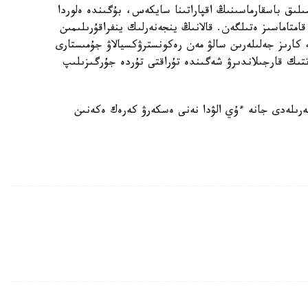
ىلىق باسقارماسىنىڭ اقپاراتىنا سايكەس، بۇگىندە ەلوردا
ورتالىقتاندىرىلعان اۋىزسۋمەن 100 پايىز قامتاماسىز ەتىلگەن. قالانىڭ ينجەنەرلىك ينفراقۇرىلىمىن
كارىز جەلىلەرىن سالۋ مەن رەكونسترۋكسيالاۋ جۇمىستارى
ىك قارجىلاندىرۋ شەگىندە تۇراقتى تۇردە جۇرگىزىلىپ
رىلەدى جانە ءۇي الۋدا نەنى ەسكەرۋ كەرەك ەكەنىن