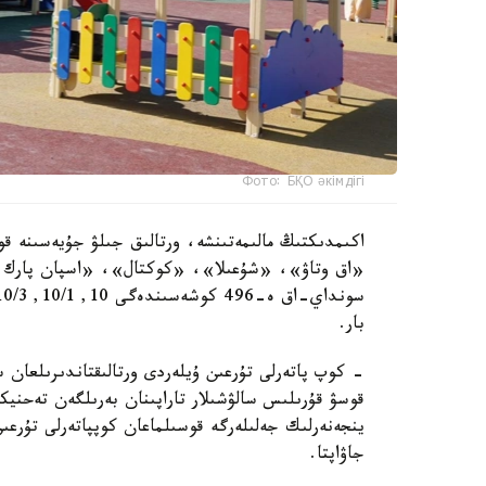
Фото: БҚО әкімдігі
اكىمدىكتىڭ مالىمەتىنشە، ورتالىق جىلۋ جۇيەسىنە قو
«اق وتاۋ»، «شۇعىلا»، «كوكتال»، «اسپان پارك و
بار.
- كوپ پاتەرلى تۇرعىن ۇيلەردى ورتالىقتاندىرىلعان 
قوسۋ قۇرىلىس سالۋشىلار تاراپىنان بەرىلگەن تەحنيك
ينجەنەرلىك جەلىلەرگە قوسىلماعان كوپپاتەرلى تۇرعى
جاۋاپتا.