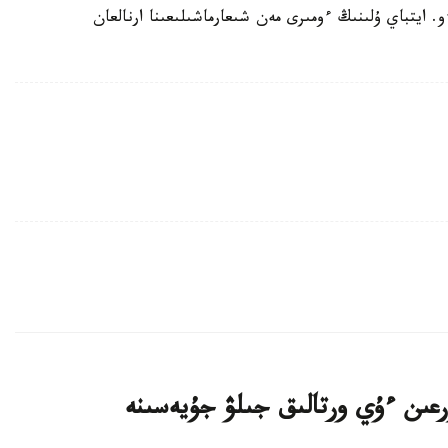
. ايتباي ۇلىنىڭ ءومىرى مەن شىعارماشىلىعىنا ارنالعان
اتتى تۇرعىن ءۇي ورتالىق جىلۋ جۇيەسىنە