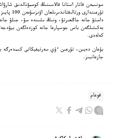
سونىمەن قاتار استانا قالاسىنىڭ كوممۋنالدىق شارۋاش
تۇرعىندارى 
دامىتۋ جانە جاڭعىرتۋ، ونىڭ ىشىندە سۋ، جىلۋ جانە 
بەكىتىلگەن باس جوسپارعا جانە كوزدەلگەن بيۋدجەتت
كەلەدى.
بۇعان دەيىن، تۇرعىن ءۇي سەرتيفيكاتى كىمدەرگە بە
جازعانبىز.
قوعام