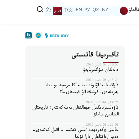
الداۋ
KZ
QZ
РУ
EN
中文
ق ز
ЎЗ
تاقىرىپقا قاتىستى
10:55, 07 تامىز 2026
دالەلقان سۇگىربايەۆ
13:26, 05 تامىز 2026
قازاقستاندا اۆتونەسيە جاڭا ەرەجە بويىنشا
بەرىلەدى: كولىك الۋ قيىنداي ما؟
14:25, 04 تامىز 2026
تاۋەلسىزدىگىن جوعالتقان مەملەكەتتەر: تاريحتان
الىناتىن ساباق
20:08, 03 تامىز 2026
حالىق «كەرەيدە ءمامي كەتسە - اقىل كەتەدى»
دەپ ارداقتاعان دارا تۇلعا