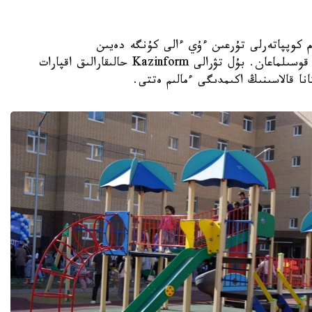
K - استانادا 10-نان استام كوپپاتەرلى تۇرعىن ءۇي ءالى كۇنگە دەيىن
ورتالىقتاندىرىلعان جىلۋمەن جابدىقتاۋ جۇيەسىنە قوسىلماعان. بۇل تۋرالى Kazinform حالىقارالىق اقپارات
نا قالاسىنىڭ اكىمدىگى ءمالىم ەتتى.