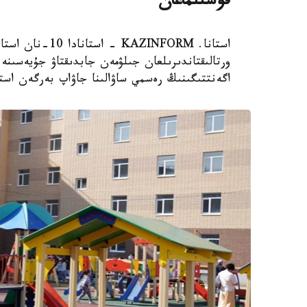
قوسىلماعان
استانا. AZINFORM
اگەنتتىگىنىڭ رەسمي ساۋالىنا جاۋاپ بەرگەن استا