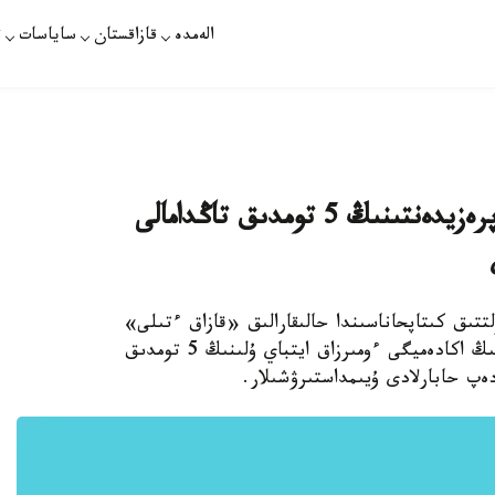
الەمدە
قازاقستان
ساياسات
ت
اكادەميك، «قازاق ءتىلى» قوعامى پرەزيدەنتىنىڭ 5 تومدىق تاڭدامالى
ىدا 7 - ساۋىردە ق ر ۇلتتىق كىتاپحاناسىندا حالىقارالىق «قازاق ءتىلى»
قوعامىنىڭ پرەزيدەنتى، ۇلتتىق عىلىم اكادەمياسىنىڭ اكادەميگى ءومىرزاق ايتباي ۇلىنىڭ 5 تومدىق
پ حابارلادى ۇيىمداستىرۋشىلار.