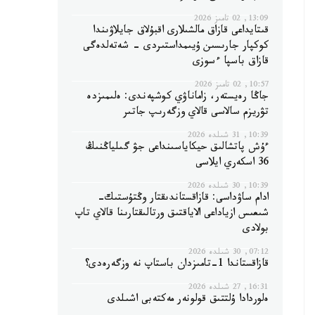
13:09, 02 تامىز 2026
قىتايداعى قازاق مالشىلارى اقبۇلاق جايلاۋىندا
كوكپار جارىسىن ۇيىمداستىردى - شەتەلدەگى
قازاق باسپا ءسوزى
10:57, 02 تامىز 2026
جاڭا رەيستەر، زاماناۋي كوشپەندى: ەلىمىزدە
تۋريزم سالاسى قالاي وزگەرىپ جاتىر
10:39, 31 شىلدە 2026
ءۇش پاتشالىق حيكاياسىنداعى جۋ گىلياڭنىڭ
36 اسكەري ايلاسى
10:39, 30 شىلدە 2026
ادام ساۋداسى: قازاقستاندىقتار وڭتۇستىك-
شىعىس ازياداعى الاياقتىق ورتالىقتارىنا قالاي تاپ
بولادى
07:12, 30 شىلدە 2026
قازاقستاندا 1-تامىزدان باستاپ نە وزگەرەدى؟
16:31, 27 شىلدە 2026
ەلوردادا ۇلتتىق قولونەر مەكتەبى اشىلدى