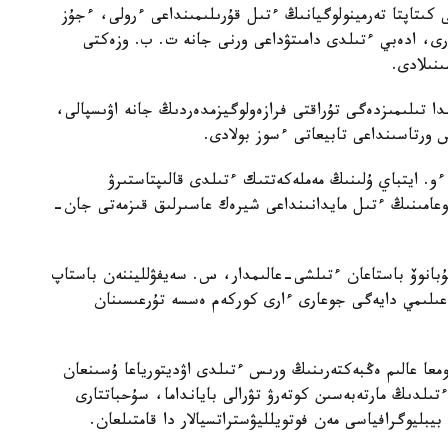
 كىتاپتا تەرمينولوگيانىڭ ءتىل قۇرىلىمىنداعى ءرولى، ءجۇز
ەرى، ادەبي ءتىلدى دامىتۋداعى ورنى جانە ت. ب. وزەكتى
ىنىلادى.
دا تىلىمىزدەگى تۇراقتى فرازەولوگيزمدەردىڭ جانە اۋىسپالى،
نىس ورتاسىنداعى تابيعاتى ءسوز بولادى.
و. ايتباي ۇلىنىڭ مەملەكەتتىك ءتىلدى قالىپتاستىرۋ
قوعامىنىڭ ءتىل مايدانىنداعى شيرەك عاسىرلىق قىزمەتى جان-
ۇبانوۆ باستاعان ءتىلشى-عالىمدار، س. سەيفۋلليننەن باستاپ
 عىلىمي دايەگى جوعارى ءارى كوركەم ەسسە تۇرعىسىنان
ا عالىم ەڭبەكتەرىنىڭ ورىس ءتىلدى اۋديتورياعا ۇسىنعان
ىلدىڭ مارتەبەسىن كوتەرۋ تۋرالى بايانداما، سۇحباتتارى
بليوگرافياسى مەن فوتويلليۋستراتسيالار دا قامتىلعان.