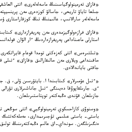
«قازاق تەرمينولوگياسىنىڭ ماسەلەلەرى» اتتى العاشقى
جىلعا تاياۋ تاريحى، جاسالۋ كوزدەرى مەن پرينسيپت
ماسەلەلەر سارالانىپ، عالىمنىڭ تىڭ كوزقاراستارى ۇس
«قازاق فرازەولوگيزمدەرى مەن پەريفرازدارى» كىتابىن
استارلى ماعىناداعى پەريفرازداردىڭ ءار الۋان قولدا
«تىلتىرەس» اتتى كەزەكتى تومدا قوعام قايراتكەرى ء
حاقىنداعى ويلارى مەن حالىقارالىق «قازاق» ءتىلى 
جاقتى باياندالادى.
«ءتىل عۇمىرلار» كىتابىندا ا. بايتۇرسىن ۇلى، ق. ج
ءى. جارىلقاپوۆقا دەيىنگى ءتىل جاناشىرلارى تۋرالى
جازىلعان قۇندى ەڭبەكتەر توپتاستىرىلعان.
«وسنوۆى كازاحسكوي تەرمينولوگيي» اتتى سوڭعى تومع
باستى- باستى عىلىمي تۇجىرىمدارى، مەملەكەتتىك ءت
ەنگىزىلگەن. سونداي-اق عالىم ەڭبەكتەرىنىڭ تولىق بي