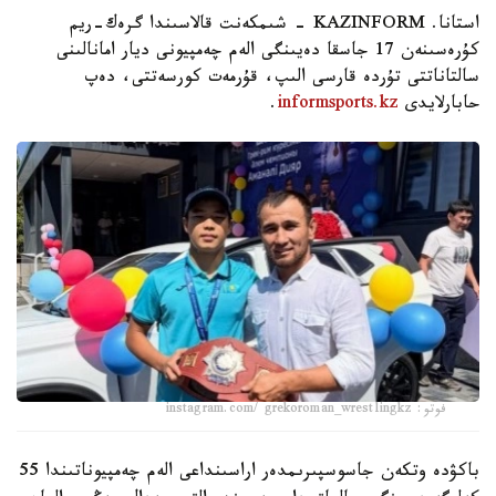
استانا. KAZINFORM - شىمكەنت قالاسىندا گرەك-ريم
كۇرەسىنەن 17 جاسقا دەيىنگى الەم چەمپيونى ديار امانالىنى
سالتاناتتى تۇردە قارسى الىپ، قۇرمەت كورسەتتى، دەپ
حابارلايدى
informsports.kz
.
فوتو: instagram.com/ grekoroman_wrestlingkz
باكۋدە وتكەن جاسوسپىرىمدەر اراسىنداعى الەم چەمپيوناتىندا 55