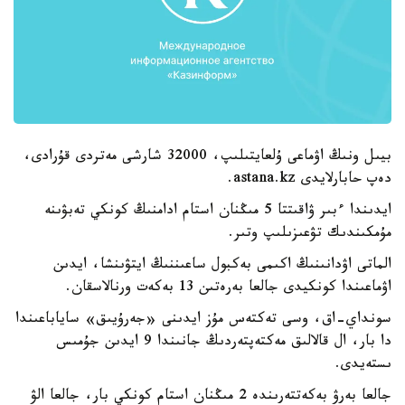
بيىل ونىڭ اۋماعى ۇلعايتىلىپ، 32000 شارشى مەتردى قۇرادى،
دەپ حابارلايدى astana.kz.
ايدىندا ءبىر ۋاقىتتا 5 مىڭنان استام ادامنىڭ كونكي تەبۋىنە
مۇمكىندىك تۋعىزىلىپ وتىر.
الماتى اۋدانىنىڭ اكىمى بەكبول ساعىننىڭ ايتۋىنشا، ايدىن
اۋماعىندا كونكيدى جالعا بەرەتىن 13 بەكەت ورنالاسقان.
سونداي-اق، وسى تەكتەس مۇز ايدىنى «جەرۇيىق» ساياباعىندا
دا بار، ال قالالىق مەكتەپتەردىڭ جانىندا 9 ايدىن جۇمىس
ىستەيدى.
جالعا بەرۋ بەكەتتەرىندە 2 مىڭنان استام كونكي بار، جالعا الۋ