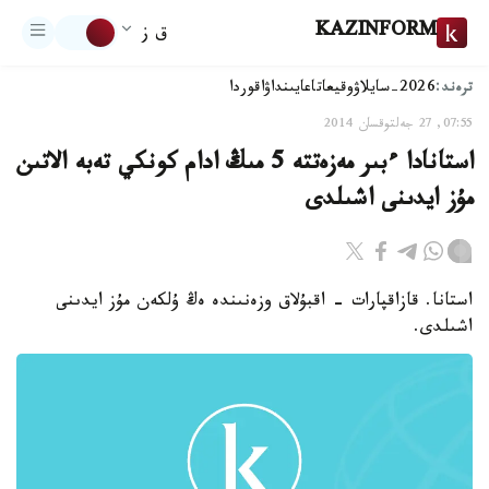
KAZINFORM
ق ز
ترەند:
2026-سايلاۋ
وقيعا
تاعايىنداۋ
اقوردا
07:55, 27 جەلتوقسان 2014
استانادا ءبىر مەزەتتە 5 مىڭ ادام كونكي تەبە الاتىن
مۇز ايدىنى اشىلدى
استانا. قازاقپارات - اقبۇلاق وزەنىندە ەڭ ۇلكەن مۇز ايدىنى
اشىلدى.