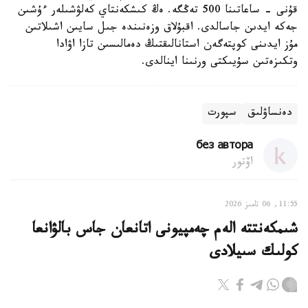
قۇنى - ساعاتىنا 500 تەڭگە. ەڭ كىشكەنتاي كەلۋشىلەر ءۇشىن
جەكە ايدىن جاسالدى. اقبۇلاق وزەنىندە جىل سايىن اشىلاتىن
مۇز ايدىنى كوپتەگەن استانالىقتىڭ دەمالىسىن تازا اۋادا
وتكىزەتىن سۇيىكتى ورنىنا اينالدى.
دەنساۋلىق
سپورت
без автора
اۆتور
11:55, 06 تامىز 2026
شىمكەنتتە الەم چەمپيونى اتانعان جاس بالۋانعا
كولىك سىيلادى