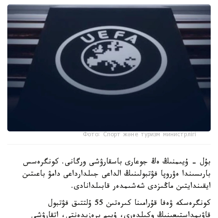
Фото: Спорт және туризм министрлігі
بۇل - ۇيىمنىڭ ەڭ جوعارى باسقارۋشى ورگانى. كونگرەسس
بارىسىندا ەۋروپا فۋتبولىنىڭ الداعى جىلدارداعى دامۋ باعىتىن
ايقىندايتىن ماڭىزدى شەشىمدەر قابىلدانادى.
كونگرەسكە ۋەفا قۇرامىنا كىرەتىن 55 ۇلتتىق فۋتبول
قاۋىمداستىعىنىڭ وكىلدەرى، ۇيىم پرەزيدەنتى، اتقارۋشى