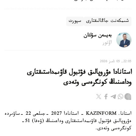
شىمكەنت جاڭالىقتارى
سپورت
بەيسەن سۇلتان
اۆتور
22:05, 05 تامىز 2026
استانادا ەۋروپالىق فۋتبول قاۋىمداستىقتارى
وداعىنىڭ كونگرەسى وتەدى
استانا. KAZINFORM - استانادا 2027 -جىلعى 22 -ساۋىردە
ەۋروپالىق فۋتبول قاۋىمداستىقتارى وداعىنىڭ (ۋەفا) 51-
كونگرەسى وتەدى.