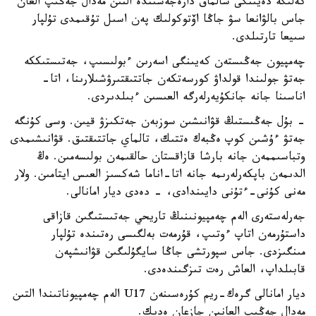
كەلىگە دەيىنگى سالماق دارەجەسىندە التىن مەدال جەڭىپ العان
جاس بالۋانعا سۋ جاڭا اۆتوكولىك پەن اسىل تۇقىمدى تۇلپار
سىيعا تارتىلدى.
چەمپيون جەڭىستەن كەيىنگى اسەرىن ءبولىسىپ، جەتىستىككە
جەتۋ جولىندا قولداۋ كورسەتكەن جاتتىقتىرۋشىلارىنا، اتا-
اناسىنا جانە جانكۇيەرلەرگە العىسىن ءبىلدىردى.
- بۇل جەڭىستىڭ قۋانىشىن سوزبەن جەتكىزۋ قيىن. وسى كۇنگە
جەتۋ ءۇشىن كوپ ەڭبەك ەتتىك، تالماي جاتتىقتىق. قۋانىشىمدى
وتباسىممەن جانە بارشا قازاقستان حالقىمەن بولىسەمىن. ەڭ
الدىمەن باپكەرلەرىمە جانە اتا-اناما شەكسىز العىس ايتامىن. ولار
مەنى كۇنى-ءتۇنى دايىندادى، - دەدى ديار امانالى.
جەرلەستەرى الەم چەمپيونىنىڭ تاريحي جەتىستىگىن قازاقى
داستۇرمەن اتاپ ءوتىپ، قۇرمەت بەلگىسى رەتىندە تۇلپار
مىنگىزدى. جاس سپورتشى جاڭا سايگۇلىگىن قۋانىشپەن
قابىلداپ، العاش رەت تىزگىندەدى.
ديار امانالى گرەك-ريم كۇرەسىنەن U17 الەم چەمپيوناتىندا التىن
مەدال جەڭىپ العانىن جازعان ەدىك.