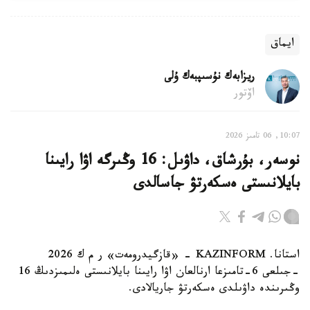
ايماق
ريزابەك نۇسىپبەك ۇلى
اۆتور
10:07, 06 تامىز 2026
نوسەر، بۇرشاق، داۋىل: 16 وڭىرگە اۋا رايىنا
بايلانىستى ەسكەرتۋ جاسالدى
استانا. KAZINFORM - «قازگيدرومەت» ر م ك 2026
-جىلعى 6-تامىزعا ارنالعان اۋا رايىنا بايلانىستى ەلىمىزدىڭ 16
وڭىرىندە داۋىلدى ەسكەرتۋ جاريالادى.