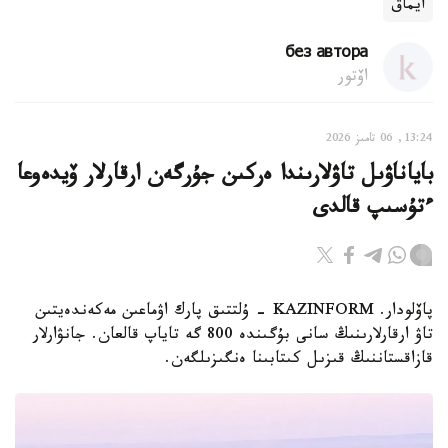
ايماق
без автора
اۆتور
13:24, 06 تامىز 2026
باياناۋىل تاۋلارىندا ەركىن جۇرگەن ارقارلار ۆيدەوعا
ءتۇسىپ قالدى
پاۆلودار. KAZINFORM - ۇلتتىق پارك اۋماعىن مەكەندەيتىن
تاۋ ارقارلارىنىڭ سانى بۇگىندە 800 گە تاياپ قالعان. جانۋارلار
قازاقستاننىڭ قىزىل كىتابىنا ەنگىزىلگەن.