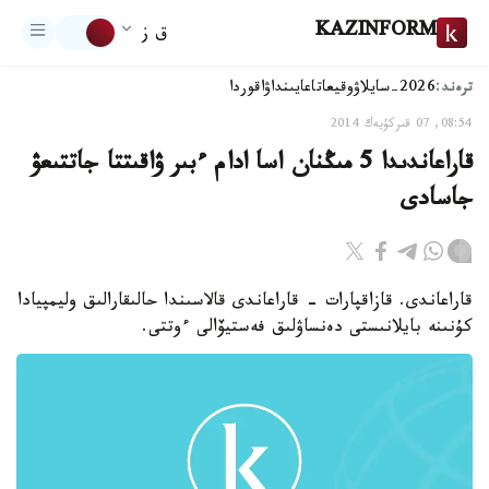
KAZINFORM
ق ز
ترەند:
2026-سايلاۋ
وقيعا
تاعايىنداۋ
اقوردا
08:54, 07 قىركۇيەك 2014
قاراعاندىدا 5 مىڭنان اسا ادام ءبىر ۋاقىتتا جاتتىعۋ
جاسادى
قاراعاندى. قازاقپارات - قاراعاندى قالاسىندا حالىقارالىق وليمپيادا
كۇنىنە بايلانىستى دەنساۋلىق فەستيۆالى ءوتتى.