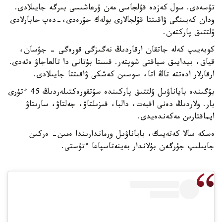
تۇسەدى. سول كەزدە قۇلجاسى مەن ۇرعاشىسى بىرگە جايىلادى.
ودان كەيىنگى ۋاقىتتا قۇلجالارى بولەك جۇرەدى،-دەپ حابارلادى
ۇلتتىق پاركتەن.
كوبەيىپ كەلە جاتقان ارقاردىڭ نەگىزگى قورەگى - جۋسان،
قياق، بيدايىق سياقتى شوپتەر. قىستا بۇتانى دا تالعاجاۋ ەتەدى.
ارقارلار ادەتتە تاڭ اتا، سوسىن كەشكى ۋاقىتتا جايىلادى.
بۇگىندە باياناۋىل ۇلتتىق پاركىندە سۇتقورەكتىلەردىڭ 45 ءتۇرى
بار. ولاردىڭ دەنى اقبەت، دالبا، قىزىلتاۋ، جەلتاۋ، سارىتاۋ
ايماقتارىن مەكەندەيدى.
ەسكە سالا كەتەيىك، باياناۋىل ورماندارىندا ەمىن- ەركىن
جايىلىپ جۇرگەن بۇلاندار بەينەتاسپاعا ءتۇستى.