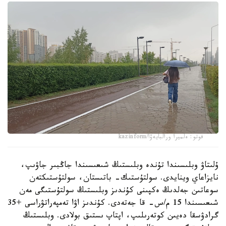
فوتو: ەلميرا ورالبايەۆا/kazinform
ۇلىتاۋ وبلىسىندا تۇندە وبلىستىڭ شىعىسىندا جاڭبىر جاۋىپ،
نايزاعاي وينايدى. سولتۇستىك- باتىستان، سولتۇستىكتەن
سوعاتىن جەلدىڭ ەكپىنى كۇندىز وبلىستىڭ سولتۇستىگى مەن
شىعىسىندا 15 م/س- قا جەتەدى. كۇندىز اۋا تەمپەراتۋراسى +35
گرادۋسقا دەيىن كوتەرىلىپ، اپتاپ ىستىق بولادى. وبلىستىڭ