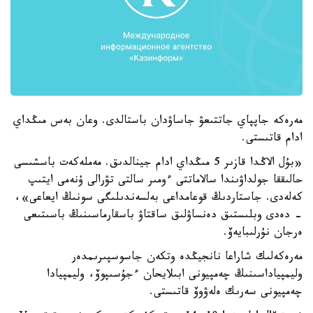
مەرەكە جاپپاي جاتتىعۋ جاساۋدان باستالدى. وعان بەس مىڭداي
ادام قاتىستى.
«بۇل الاڭدا قازىر 5 مىڭداي ادام جينالدىق. مەملەكەت باسشىسى
حالىققا جولداۋىندا سالاماتتى ءومىر سالتى تۋرالى ۇنەمى ايتىپ
كەلەدى. جاستاردىڭ قوعامداعى بەلسەندىلىگى سونىڭ ايعاعى»،
- دەدى وبلىستىق دەنساۋلىق ساقتاۋ باسقارماسىنىڭ باسىتىعى
ەرجان نۇرلىبايەۆ.
مەرەكەلىك شاراعا نانجيڭدە وتكەن جاسوسپىرىمدەر
وليمپياداسىنىڭ چەمپيونى ابىلايحان ءجۇسىپوۆ، وليمپيادا
چەمپيونى سەرىك ەلەۋوۆ قاتىستى.