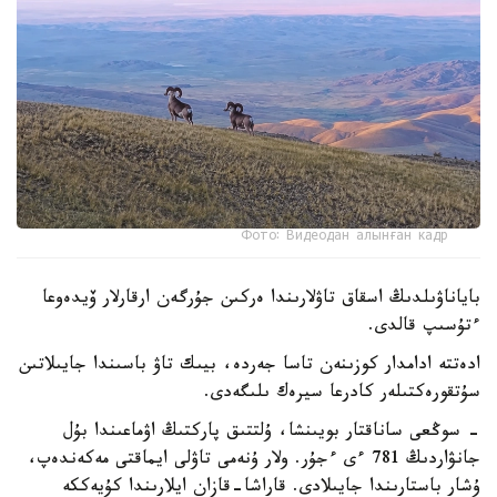
Фото: Видеодан алынған кадр
باياناۋىلدىڭ اسقاق تاۋلارىندا ەركىن جۇرگەن ارقارلار ۆيدەوعا
ءتۇسىپ قالدى.
ادەتتە ادامدار كوزىنەن تاسا جەردە، بيىك تاۋ باسىندا جايىلاتىن
سۇتقورەكتىلەر كادرعا سيرەك ىلىگەدى.
- سوڭعى ساناقتار بويىنشا، ۇلتتىق پاركتىڭ اۋماعىندا بۇل
جانۋاردىڭ 781 ءى ءجۇر. ولار ۇنەمى تاۋلى ايماقتى مەكەندەپ،
ۇشار باستارىندا جايىلادى. قاراشا-قازان ايلارىندا كۇيەككە