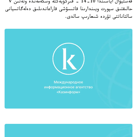
فەستيۆال اياسىندا 10-14 - قىركۇيەكتە وسكەمەندە وتەتىن V
حالىقتىق سپورت ويىندارىنا قاتىسۋشى قاراعاندىلىق دەلەگاتسيانى
سالتاناتتى تۇردە شىعارىپ سالدى.