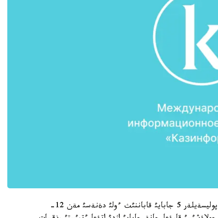
تةكسةرؤ بارئسئندا جول تالعامايتئن كولئك ئشئنةن پوليسةيلةر 5 جابايئ قاباننئث ءولئ دةنةسئ مةن 12-