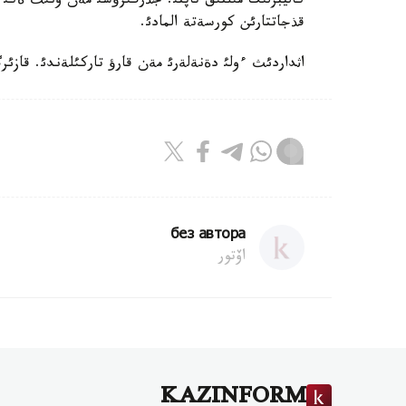
كاليبرلئك مئلتئق تاپتئ. جذرگئزؤشئ مةن ونئث ةكئ جو
قذجاتتارئن كورسةتة المادئ.
اثداردئث ءولئ دةنةلةرئ مةن قارؤ تاركئلةندئ. قازئر
без автора
اۆتور
KAZINFORM