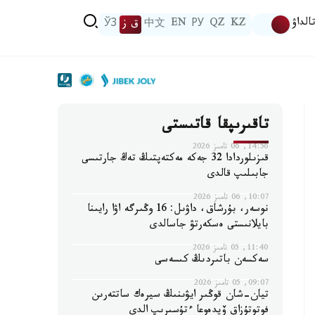
الداۋ
KZ
QZ
РУ
EN
中文
ق ز
ЎЗ
تاقىرىپقا قاتىستى
14:56, 06 تامىز 2026
قىزىلوردادا 32 جەكە مەكتەپتىڭ تەڭ جارتىسى
جابىلىپ قالدى
10:07, 06 تامىز 2026
نوسەر، بۇرشاق، داۋىل: 16 وڭىرگە اۋا رايىنا
بايلانىستى ەسكەرتۋ جاسالدى
11:40, 05 تامىز 2026
سەكسەن باتىردىڭ كىسەسى
09:07, 05 تامىز 2026
تيان-شان قوڭىر ايۋىنىڭ سيرەك ساتتەرىن
فوتوتۇزاق ۆيدەوعا ءتۇسىرىپ الدى