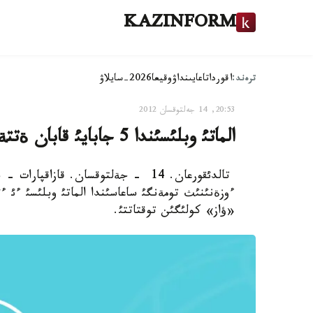
KAZINFORM
ترەند:
اقوردا
تاعايىنداۋ
وقيعا
2026-سايلاۋ
20:53, 14 جەلتوقسان 2012
الماتئ وبلئسئندا 5 جابايئ قابان ةتتةرئن تيةگةن براكونةرلةر ذستالدئ
ءوزةنئنئث تومةنگئ ساعاسئندا الماتئ وبلئسئ ءئ ء
«ؤاز» كولئگئن توقتاتتئ.