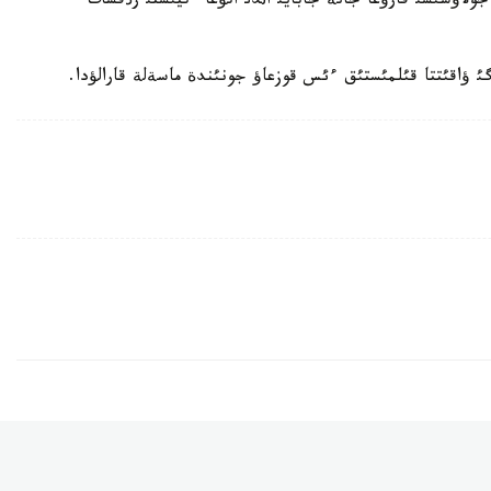
لاؤشئسئ قارؤعا جانة جابايئ اثدئ اتؤعا ءتيئستئ رذقسات
گئ ؤاقئتتا قئلمئستئق ءئس قوزعاؤ جونئندة ماسةلة قارالؤدا.