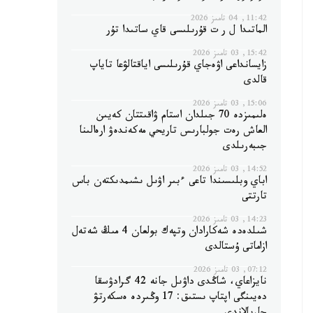
11:42, 04 تامىز 2026
الماتىدا ل ر ت قۇرىلىسى قاي ساتىدا تۇر
15:42, 03 تامىز 2026
زايسانداعى اۋەجاي قۇرىلىسى اياقتالۋعا تاياپ
قالدى
15:06, 03 تامىز 2026
ەلىمىزدە 70 جىلدان استام ۋاقىتتان كەيىن
العاش رەت جولبارىس تاريحي مەكەندەۋ ارەالىنا
جىبەرىلدى
14:52, 03 تامىز 2026
اباي وبلىسىندا تاعى ءبىر اۋىل ىشىمدىكتەن باس
تارتتى
14:23, 03 تامىز 2026
شىلدەدە شەكارادان وتپەك بولعان 4 مىڭ شەتەل
ازاماتى ۇستالدى
07:12, 03 تامىز 2026
نايزاعاي، شاڭدى داۋىل جانە 42 گرادۋسقا
دەيىنگى اپتاپ ىستىق: 17 وڭىردە ەسكەرتۋ