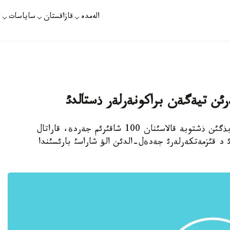
الەمدە
قازاقستان
ساياسات
ت
تالدئقورعان. 14 - جةلتوقسان. قازاقپارات - بذگئن ذشتوبة قالاسئنان 100 شاقئرئم جةردة، قاراتال
ئ د قئزمةتكةرلةرئ جةدةل-الدئن الؤ شاراسئ بارئسئندا