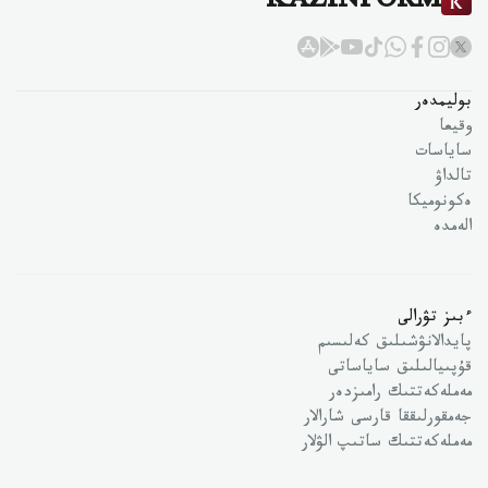
KAZINFORM
بوليمدەر
وقيعا
ساياسات
تالداۋ
ەكونوميكا
الەمدە
ءبىز تۋرالى
پايدالانۋشىلىق كەلىسىم
قۇپىيالىلىق ساياساتى
مەملەكەتتىك رامىزدەر
جەمقورلىققا قارسى شارالار
مەملەكەتتىك ساتىپ الۋلار