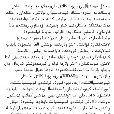
«بيئل فةستيأال رةسپؤبليكالئق دارةجةگة ية بولدئ، العاش
باستالعاندا ستؤدةنتتئك كينوفةستيأال بولاتئن. جئلدان- جئلعا
مارتةبةسئ ارتئپ، قاناتئن جايئپ كةلة جاتقانئنا قؤانئشتئمئز.
مةنئ بذگئنگئ جاستاردئث كينو ونةرئنة اؤةسقوي رةتئندة عانا
قاراماي، كاسئبي دةثگةيدة قاراپ، ساپالئ فيلمدةردئ
جاساعاندارئ، ءتذرلئ جانردا ءار ءتذرلئ فيلمدةردئ تذسئرة
الاتئندئقتارئ قؤانتتئ. ءبئز ولاردئث بويئنان العا جئلجؤدئ بايقاپ،
ئنتالارئنئث ارتقانئن كوردئك. قازاقستاندا جاس، تالانتتئ
كينةماتوگرافيستةر ءوسئپ كةلة جاتئر دةپ نئق سةنئممةن ايتا
الامئن. سوندئقتان، ءبئز ولارعا قولداؤ كورسةتؤئمئز كةرةك. بذل
بايقاؤ ولارعا جاثا مذمكئندئكتةردئ اشؤئنا ئقپال ةتةدئ دةپ
ويلايمئن»، دةدئ.
«DIDAR»
رةسپؤبليكالئق جاستار
كينوفةستيأالئنئث ارت-ديرةكتورئ، ئرئكتةؤ كوميسسياسئنئث
ءتوراعاسئ، كينوتانؤشئ نازيرا مذقئشةأا. ونئث ايتؤئنشا، بايقاؤعا
قاتئسؤعا 146-دان اسا ءوتئنئش پةن جذمئس كةلئپ تذسكةن.
«ونئث 90-ئن ئرئكتةؤ كوميسسياسئ بايقاؤعا جئبةردئ. بيئل
وتكةن جئلعا قاراعاندا وتئنئشتةر كوپ ءتذستئ. جةثئمپازدارعا 18