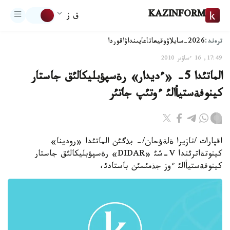
KAZINFORM
ق ز
ترەند:
2026-سايلاۋ
وقيعا
تاعايىنداۋ
اقوردا
17:49, 16 ءساۋىر 2010
الماتئدا 5- «ءديدار» رةسپؤبليكالئق جاستار
كينوفةستيأالئ ءوتئپ جاتئر
اقپارات /نازيرا ةلةؤحان/- بذگئن الماتئدا «رودينا»
كينوتةاترئندا V-شئ «DIDAR» رةسپؤبليكالئق جاستار
كينوفةستيأالئ ءوز جذمئسئن باستادئ،