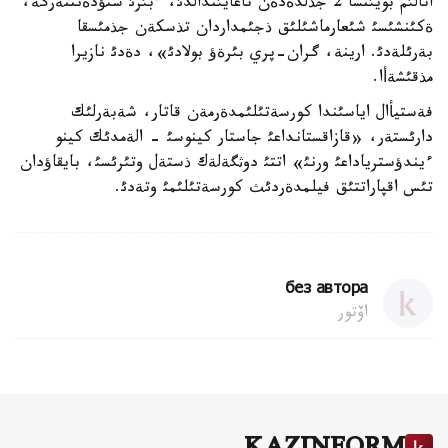
اتالئم بويئنشا 2 جذلدةدةن تاعايئندالدئ، ءبئرئ ستؤدةنتتةرگة،
ةكئنشئسئ شئعارماشئلئق ذجئمداردان تذسكةن جذمئسقا
بةرئلةدئ. ارينة، گران-پري بئرةؤ بولادئ»، دةدئ نازيرا
مذقئشةأا.
فةستيأال اياسئندا كورسةتئلئمدةرمةن قاتار، شةبةرلئك
دارئستةر، «قازاقستانداعئ جاستار كينوسئ - الةمدئك كينو
ءيندؤسترياداعئ ورنئ» اتتئ دوثگةلةك ذستةل وتئرئسئ، بايقاؤدان
تئس اقپاراتتئق فيلمدةردئث كورسةتئلئمئ وتةدئ.
без автора
اۆتور