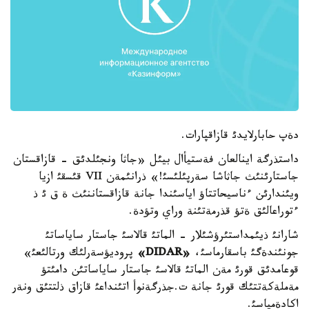
دةپ حابارلايدئ قازاقپارات.
داستذرگة اينالعان فةستيأال بيئل «جاثا ونجئلدئق - قازاقستان
جاستارئنئث جاثاشا سةرپئلئسئ!» ذرانئمةن VII قئسقئ ازيا
ويئندارئن ءناسيحاتتاؤ اياسئندا جانة قازاقستاننئث ة ق ئ ذ
ءتوراعالئق ةتؤ قذرمةتئنة وراي وتؤدة.
شارانئ ذيئمداستئرؤشئلار - الماتئ قالاسئ جاستار ساياساتئ
جونئندةگئ باسقارماسئ،
«DIDAR»
پروديؤسةرلئك ورتالئعئ»
قوعامدئق قورئ مةن الماتئ قالاسئ جاستار ساياساتئن دامئتؤ
مةملةكةتتئك قورئ جانة ت.جذرگةنوأ اتئنداعئ قازاق ذلتتئق ونةر
اكادةمياسئ.