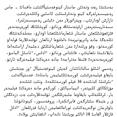
بةسئنشئ رةت وتةتئن جاستار كينوفةستيأالئنئث ماقساتئ - جاس
رةجيسسةرلةرگة كينو وندئرئستئث كاسئبي وكئلدةرئنئث
نازارئن اؤدارتئپ، وپةراتورلار مةن دئبئس رةجيسسةرلةرئ،
سسةناريستةرمةن ارئپتةستئك ورناتؤ، كوپشئلئك كورةرمةندةر
قئزئعؤشئلئعئن جاستار شئعارماشئلئعئنا اؤدارؤ، مةملةكةتتئك
تئلدةگئ جانة پاتريوتيزمدئ دامئتؤعا ارنالعان تؤئندئلارعا قولداؤ
كورسةتؤ، وقؤ ورئندارئ مةن شئعارماشئلئق ذجئمدار اراسئنداعئ
بايلانئستئ نئعايتئپ، قاتئناس ورناتؤ، ءادئس-ءتاسئل الماسؤ،
كورةرمةندةردئ قئسقا مةتراجدئ جانة دةرةكتئ فيلمدةرگة تارتؤ.
رةسمي اشئلؤ سالتاناتئنان كةيئن كينوفةستيأال ءوز جذمئسئن
بايقاؤ فيلمدةرئنئث كورسةتئلئمئمةن باستادئ. فةستيأالدئث
ءبئرئنشئ كذنئندة 36 فيلم كورسةتئلةدئ. ونئث ئشئندة
مؤزئكالئق كليپتةر، انيماسيالئق، كوركةم جانة دةرةكتئ فيلمدةر
بار. ئرئكتةلئپ بايقاؤعا جئبةرئلگةن تؤئندئلاردئث ةث ذزدئگئن
ق ر ةثبةك سئثئرگةن قايراتكةرئ، پروفةسسور، كينوتانؤشئ
باؤئرجان نوگةربةكتئث توراعالئعئمةن ارنايئ قذرئلعان ءادئل
قازئلار القاسئ 18 اتالئم بويئنشا تاثداپ، انئقتايتئن بولادئ.