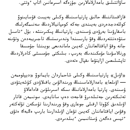
ساۋاتتىلىق باعدارلامالارىن جۇزەگە اسىرعانىن اتاپ ءوتتى.
قازاقستاننىڭ حالىق پارتياسىنىڭ وكىلى بەيبىت قۇسايىنوۆ
كوللەدجدەردى بەيىندى جەكە كومپانيالاردىڭ سەنىمگەرلىك
باسقارۋىنا بەرۋدى ۇسىندى. پارتيانىڭ پىكىرىنشە، بۇل ءتاسىل
ستۋدەنتتەردىڭ وقۋ بارىسىندا وندىرىستىك تاجىريبەدەن وتۋىنە
جانە وقۋ اياقتالعاننان كەيىن ماماندىعى بويىنشا جۇمىسقا
ورنالاسۋىنا مۇمكىندىك بەرىپ، بىلىكتى جۇمىسشى كادرلاردىڭ
تاپشىلىعىن ازايتۋعا ىقپال ەتەدى.
«اۋىل» پارتياسىنىڭ وكىلى شاحماردان بايمانوۆ «ديپلوممەن
— اۋىلعا» باعدارلاماسىنىڭ ورىندالۋىن باقىلاۋدى كۇشەيتۋدى
ۇسىندى. پارتيا باعدارلامانىڭ ىسكە اسىرىلۋىن قاداعالاۋ
تەتىكتەرىن جەتىلدىرۋ قاجەت دەپ سانايدى. سونىمەن قاتار
اۋىلدىق كۆوتا ارقىلى جوعارى وقۋ ورىندارىنا تۇسكەن تۇلەكتەر
وقۋىن اياقتاعاننان كەيىن تۋعان اۋىلدارىنا بارىپ ەڭبەك ەتۋى
ءتيىس دەگەن ۇستانىمىن ءبىلدىردى.