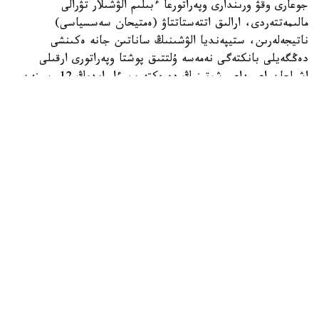
جوعارى وقۋ ورىندارى وپەراتورعا ءبىلىم الۋشىلار تۋرالى
مالىمەتتەردى، ارالىق اتتەستاتتاۋ (ەمتيحان سەسسياسى)
ناتيجەلەرىن، ستيپەنديا الۋشىنىڭ ساناتىن جانە ەكىنشى
دەڭگەيلى بانكتەگى نەمەسە ۇلتتىق پوشتا وپەراتورى ارقىلى
اشىلعان اعىمداعى شوتىنىڭ دەرەكتەرىن ءار ايدىڭ 12-سىنەن
كەشىكتىرمەي جىبەرۋى ءتيىس.
ەگەر ايدىڭ 12- ءسى دەمالىس كۇنىنە سايكەس كەلسە، قۇجات
تاپسىرۋ مەرزىمى ودان كەيىنگى العاشقى جۇمىس كۇنىنە
اۋىستىرىلادى.
وپەراتور جوعارى وقۋ ورىندارىنان كەلىپ تۇسكەن مالىمەتتەردى
بەس جۇمىس كۇنى ىشىندە قاراپ، عىلىم جانە جوعارى ءبىلىم
سالاسىنداعى ۋاكىلەتتى ورگانعا جانە ءتيىستى سالانىڭ وزگە دە
ۋاكىلەتتى ورگاندارىنا قارجىلاندىرۋعا ءوتىنىم جىبەرەدى.
ءوز كەزەگىندە، ۋاكىلەتتى ورگاندار ءوتىنىم تۇسكەن كۇننەن
باستاپ ءۇش جۇمىس كۇنى ىشىندە ستيپەنديا الۋشىلاردىڭ
تالاپتارعا سايكەستىگىن تەكسەرىپ، تولەم جاساۋ ءۇشىن
قاراجاتتى وپەراتورعا اۋدارادى.