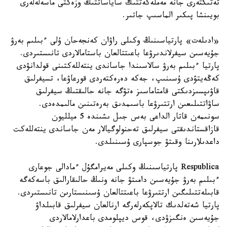
تەتىكتەرى جانە مەملەكەتتىك ساياساتتىڭ وزەكتى ماسەلەلەرى
بويىنشا پىكىر الماسىپ جاتىر.
«ادىلەت» پارتياسىنىڭ وكىلى راۋان كەنجەحان ۇلى ءبىلىم بەرۋ
جۇيەسىن سيفرلاندىرۋعا باعىتتالعان باستامالاردى تانىستىردى.
پارتيا ءبىلىم بەرۋ سالاسىندا جاساندى ينتەللەكتىنى قولدانۋدى
كەڭەيتۋدى ۇسىنىپ، جەكە دەرەكتەردى قورعاۋعا، تسيفرلىق
قاۋىپسىزدىكتى قامتاماسىز ەتۋگە جانە حالىقتىڭ سيفرلىق
ساۋاتتىلىعىن ارتتىرۋعا باسىمدىق بەرەتىنىن مالىمدەدى.
سونىمەن قاتار الداعى بەس جىل ىشىندە 5 ميلليون
قازاقستاندىقتى سيفرلىق تەحنولوگيالار مەن جاساندى ينتەللەكت
داعدىلارىنا وقىتۋ جوسپارى ۇسىنىلدى.
Respublica پارتياسىنىڭ وكىلى مەيرامگۇل ءمادالى جوعارى
ءبىلىم بەرۋ جۇيەسىن دامىتۋ جانە ونىڭ حالىقارالىق باسەكەگە
قابىلەتتىلىگىن ارتتىرۋعا باعىتتالعان ۇسىنىستارىن تانىستىردى.
پارتيا شەتەلدىك تالاپكەرلەرگە ارنالعان سيفرلىق قابىلداۋ
جۇيەسىن ەنگىزۋدى، قوس ديپلومدى باعدارلامالاردى