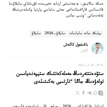
ەسكە سالايىق، «جەتىنشى ارنا» ەفيرىندە قۇرىلتاي سايلاۋىنا
قاتىساتىن قازاقستانداعى جەتى ساياسي پارتيا وكىلدەرىنىڭ
تەلەدەباتى ءوتىپ جاتىر.
بيلىك جانە ساياسات
سايلاۋ-2026
سايلاۋ
باقىتجول كاكەش
اۆتور
20:11, 05 تامىز 2026
ستۋدەنتتەردىڭ مەملەكەتتىك ستيپەندياسىن
تولەۋدىڭ جاڭا ءتارتىبى بەكىتىلدى
استانا. قازاقپارات - 2026 -جىلعى 31 -شىلدەدە ۇكىمەت