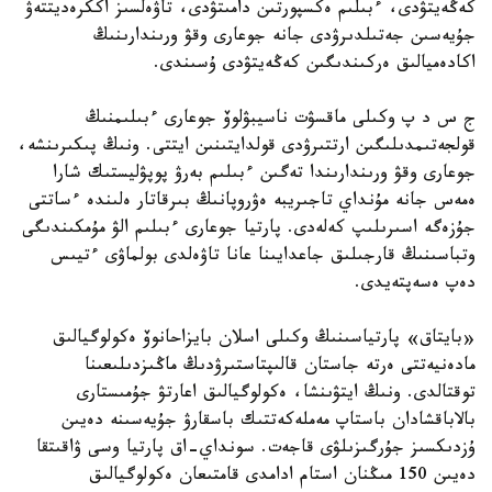
كەڭەيتۋدى، ءبىلىم ەكسپورتىن دامىتۋدى، تاۋەلسىز اككرەديتتەۋ
جۇيەسىن جەتىلدىرۋدى جانە جوعارى وقۋ ورىندارىنىڭ
اكادەميالىق ەركىندىگىن كەڭەيتۋدى ۇسىندى.
ج س د پ وكىلى ماقسۋت ناسيبۋلوۆ جوعارى ءبىلىمنىڭ
قولجەتىمدىلىگىن ارتتىرۋدى قولدايتىنىن ايتتى. ونىڭ پىكىرىنشە،
جوعارى وقۋ ورىندارىندا تەگىن ءبىلىم بەرۋ پوپۋليستىك شارا
ەمەس جانە مۇنداي تاجىريبە ەۋروپانىڭ بىرقاتار ەلىندە ءساتتى
جۇزەگە اسىرىلىپ كەلەدى. پارتيا جوعارى ءبىلىم الۋ مۇمكىندىگى
وتباسىنىڭ قارجىلىق جاعدايىنا عانا تاۋەلدى بولماۋى ءتيىس
دەپ ەسەپتەيدى.
«بايتاق» پارتياسىنىڭ وكىلى اسلان بايزاحانوۆ ەكولوگيالىق
مادەنيەتتى ەرتە جاستان قالىپتاستىرۋدىڭ ماڭىزدىلىعىنا
توقتالدى. ونىڭ ايتۋىنشا، ەكولوگيالىق اعارتۋ جۇمىستارى
بالاباقشادان باستاپ مەملەكەتتىك باسقارۋ جۇيەسىنە دەيىن
ۇزدىكسىز جۇرگىزىلۋى قاجەت. سونداي-اق پارتيا وسى ۋاقىتقا
دەيىن 150 مىڭنان استام ادامدى قامتىعان ەكولوگيالىق