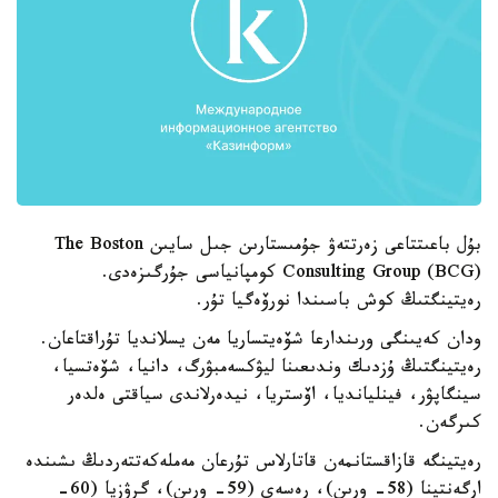
بۇل باعىتتاعى زەرتتەۋ جۇمىستارىن جىل سايىن The Boston
Consulting Group (BCG) كومپانياسى جۇرگىزەدى.
رەيتينگتىڭ كوش باسىندا نورۆەگيا تۇر.
ودان كەيىنگى ورىندارعا شۆەيتساريا مەن يسلانديا تۇراقتاعان.
رەيتينگتىڭ ۇزدىك وندىعىنا ليۋكسەمبۋرگ، دانيا، شۆەتسيا،
سينگاپۋر، فينليانديا، اۆستريا، نيدەرلاندى سياقتى ەلدەر
كىرگەن.
رەيتينگە قازاقستانمەن قاتارلاس تۇرعان مەملەكەتتەردىڭ ىشىندە
ارگەنتينا (58- ورىن)، رەسەي (59- ورىن)، گرۋزيا (60-