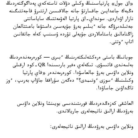
«اق جول» پارتياسىنىڭ وكىلى دۋلات تاستەكەي پەداگوگتەردىڭ
ەڭبەك جاعدايىن جاقسارتۋ جانە جالاقىسىن ارتتىرۋ قاجەتتىگىنە
نازار اۋداردى. سونداي-اق پارتيا الەۋمەتتىك ساياساتتى
جەتىلدىرۋگە جانە ءبىلىم بەرۋ جۇيەسىن دامىتۋعا باعىتتالعان
زاڭنامالىق باستامالاردى جۇيەلى تۇردە ۇسىنىپ كەلە جاتقانىن
اتاپ ءوتتى.
جوبانىڭ باستى ەرەكشەلىكتەرىنىڭ ءبىرى — كورەرمەندەردىڭ
بەلسەندى قاتىسۋى. تىكەلەي ەفير بارىسىندا QR-كود ارقىلى
ونلاين داۋىس بەرۋ جالعاسۋدا. كورەرمەندەر «قاي پارتيا
وكىلىنىڭ ءسوزى ءوتىمدى؟“ دەگەن سۇراققا جاۋاپ بەرىپ، ءوز
تاڭداۋىن جاساۋدا.
العاشقى كەزەڭدەردىڭ قورىتىندىسى بويىنشا ونلاين داۋىس
بەرۋدىڭ ارالىق ناتيجەلەرى جاريالاندى.
ونلاين داۋىس بەرۋدىڭ ارالىق ناتيجەلەرى: