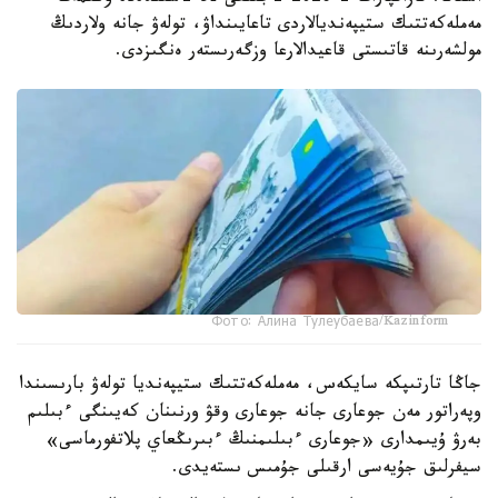
مەملەكەتتىك ستيپەنديالاردى تاعايىنداۋ، تولەۋ جانە ولاردىڭ
مولشەرىنە قاتىستى قاعيدالارعا وزگەرىستەر ەنگىزدى.
Фото: Алина Тулеубаева/Kazinform
جاڭا تارتىپكە سايكەس، مەملەكەتتىك ستيپەنديا تولەۋ بارىسىندا
وپەراتور مەن جوعارى جانە جوعارى وقۋ ورنىنان كەيىنگى ءبىلىم
بەرۋ ۇيىمدارى «جوعارى ءبىلىمنىڭ ءبىرىڭعاي پلاتفورماسى»
سيفرلىق جۇيەسى ارقىلى جۇمىس ىستەيدى.