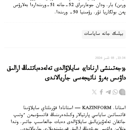
ورىن) بار. ودان جوعارىراق 52-جانە 51-ورىنداردا بەلارۋس
پەن بولگاريا تۇر. رۋمىنيا 50- ورىندا.
بيلىك جانە ساياسات
23:34, 05 تامىز 2026
«جەتىنشى ارنادا» سايلاۋالدى تەلەدەباتتىڭ ارالىق
داۋىس بەرۋ ناتيجەسى جاريالاندى
استانا. KAZINFORM — استانادا قۇرىلتاي سايلاۋىنا
قاتىساتىن ساياسي پارتيالار وكىلدەرىنىڭ قاتىسۋىمەن ءوتىپ
جاتقان تەلەۆيزيالىق سايلاۋالدى دەبات جالعاسىپ جاتىر. وندا
ونلاين داۋىس بەرۋدىڭ ارالىق قورىتىندىلارى جاريالاندى.