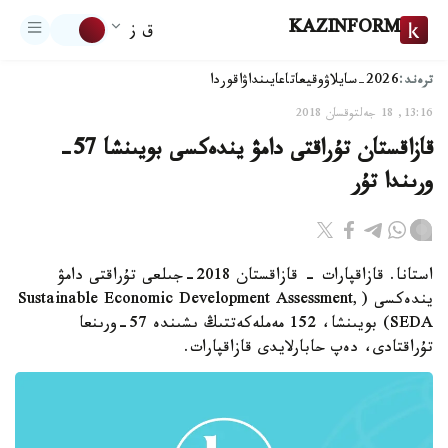
KAZINFORM
ق ز
ترەند:
2026-سايلاۋ
وقيعا
تاعايىنداۋ
اقوردا
13:16, 18 جەلتوقسان 2018
قازاقستان تۇراقتى دامۋ يندەكسى بويىنشا 57-
ورىندا تۇر
استانا. قازاقپارات - قازاقستان 2018-جىلعى تۇراقتى دامۋ
يندەكسى (Sustainable Economic Development Assessment,
SEDA) بويىنشا، 152 مەملەكەتتىڭ ىشىندە 57-ورىنعا
تۇراقتادى، دەپ حابارلايدى قازاقپارات.