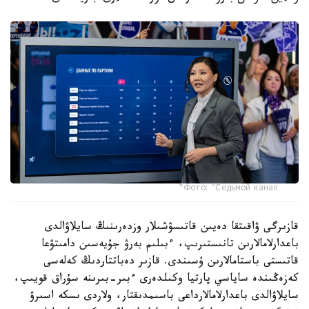
Фото: "Седьмой канал"
قازىرگى ۋاقىتقا دەيىن قاتىسۋشىلار وزدەرىنىڭ سايلاۋالدى
باعدارلامالارىن تانىستىرىپ، ءبىلىم بەرۋ جۇيەسىن دامىتۋعا
قاتىستى باستامالارىن ۇسىندى. قازىر دەباتتاردىڭ كەلەسى
كەزەڭىندە ساياسي پارتيا وكىلدەرى ءبىر-بىرىنە سۇراق قويىپ،
سايلاۋالدى باعدارلامالارداعى باسىمدىقتار، ولاردى ىسكە اسىرۋ