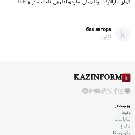
كةلؤ شارالارئنا بولئنةتئن جاردةماقئمةن قامتاماسئز ةتئلدئ
без автора
اۆتور
KAZINFORM
بوليمدەر
وقيعا
ساياسات
تالداۋ
ەكونوميكا