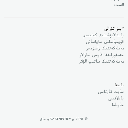
الەمدە
ءبىز تۋرالى
پايدالانۋشىلىق كەلىسىم
قۇپىيالىلىق ساياساتى
مەملەكەتتىك رامىزدەر
جەمقورلىققا قارسى شارالار
مەملەكەتتىك ساتىپ الۋلار
باسقا
سايت كارتاسى
بايلانىس
جارناما
© 2026 «KAZINFORM» حاق