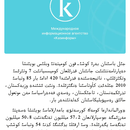
جئل باسئنان بةرئ كوشئ-قون كوميتةتئ وبلئس بويئنشا
دةپارتامةنتئنئث جانئنان قذرئلعان كوميسسيانئث 7 وتئرئسئ
وتكئزئلئپ، ناتيجةسئندة قذرامئندا 420 ادامئ بار 85 وتباسئ
2010 جئلدئث كأوتاسئنا ةنگئزئلدئ. ونئث ئشئندة وزبةكستان،
تذرئكمةنستان، تاجئكستان، رةسةي فةدةراسياسئ مةن موثعول
حالئق رةسپؤبليكاسئنان كةلةتئندةر بار.
«ورالماندارعا كومةك كورسةتؤ» باعدارلاماسئ بويئنشا ةسةپتئ
مةرزئمگة جوسپارلانعان 57،2 ميلليون تةثگةنئث 50،8 ميلليون
تةثگةسئ يگةرئلدئ. وسئ ارقئلئ بذگئنگئ كذنئ 54 وتباسئ كوشئپ