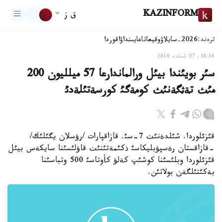
KAZINFORM
ق ز
ترەند:
2026-سايلاۋ
وقيعا
تاعايىنداۋ
اقوردا
18:34, 07 شىلدە 2010
سئر بويئندا بيئل ورالماندارعا 57 ميلليون 200
مئث تةثگةنئث كومةگئ كورسةتئلةدئ
قئزئلوردا. شئلدةنئث 7-سئ. قازاقپارات /رؤسلان يگئلئك/
-قازاقستان رةسپؤبليكاسئ ذكئمةتئنئث قاؤلئسئنا سايكةس بيئل
قئزئلوردا وبلئسئنا كوشئپ كةلؤ كأوتاسئ 500 وتباسئنا
بةكئتئلگةن بولاتئن.