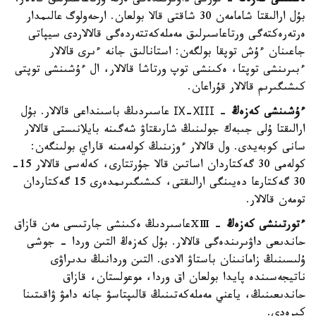
ەكىنشى كەزەڭ
- تۇركى داۋىرىندەگى ەرتە ورتاعاسىرلىق قالالار.
بۇل ارالىقتا شامامەن 30 شاقتى قالا بولعان. ارحەولوگ عالىمدار
ەرتەرەكتەگى ورتاعاسىرلىق مەملەكەتتەردەگى قالالاردى سيپاتى
جاعىنان ءۇش توپقا بولگەن: استانالىق جانە ءىرى قالالار
ءبىرىنشى توپتا، ەكىنشى توپ ورتاشا قالالار، ال ءۇشىنشى توپتى
كىشىگىرىم قالالار قۇراعان.
ءۇشىنشى كەزەڭ
- ІХ-ХІІІ عاسىردىڭ باسىنداعى قالالار. بۇل
ارالىقتا ۇلى جىبەك جولىنىڭ شارىقتاۋ شەگىنە بايلانىستى قالالار
سانى كوبەيدى. ول قالالار ءوزىنىڭ كولەمىنە قاراي بولىنگەن:
كولەمى 30 گەكتاردان اساتىن قالا جۇرتتارى، كەلەسى قالالار 15-
30 گەكتارعا دەيىنگى ارالىقتى، كىشىگىرىمدەرى 15 گەكتاردان
تومەن قالالار.
ءتورتىنشى كەزەڭ
- ⅩⅢعاسىردىڭ ەكىنشى جارتىسى مەن قازاق
حاندىعى داۋىرىندەگى قالالار. بۇل كەزەڭ التىن وردا - جوشى
ۇلىسىنىڭ زامانىنان باستاۋ الادى. التىن وردانىڭ ىدىراۋى
ناتيجەسىندە پايدا بولعان اق وردا، موعولستان، قازاق
حاندىعىنىڭ، ياعني مەملەكەتىنىڭ قالىپتاسۋ جانە دامۋ ۋاقىتىنا
كىرەدى.