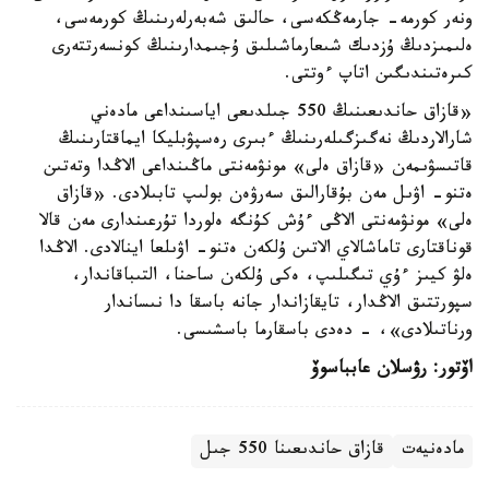
ونەر كورمە- جارمەڭكەسى، حالىق شەبەرلەرىنىڭ كورمەسى،
ەلىمىزدىڭ ۇزدىك شىعارماشىلىق ۇجىمدارىنىڭ كونسەرتتەرى
كىرەتىندىگىن اتاپ ءوتتى.
«قازاق حاندىعىنىڭ 550 جىلدىعى اياسىنداعى مادەني
شارالاردىڭ نەگىزگىلەرىنىڭ ءبىرى رەسپۋبليكا ايماقتارىنىڭ
قاتىسۋىمەن «قازاق ەلى» مونۋمەنتى ماڭىنداعى الاڭدا وتەتىن
ەتنو- اۋىل مەن بۇقارالىق سەرۋەن بولىپ تابىلادى. «قازاق
ەلى» مونۋمەنتى الاڭى ءۇش كۇنگە ەلوردا تۇرعىندارى مەن قالا
قوناقتارى تاماشالاي الاتىن ۇلكەن ەتنو- اۋىلعا اينالادى. الاڭدا
ەلۋ كيىز ءۇي تىگىلىپ، ەكى ۇلكەن ساحنا، التىباقاندار،
سپورتتىق الاڭدار، تايقازاندار جانە باسقا دا نىساندار
ورناتىلادى»، - دەدى باسقارما باسشىسى.
اۆتور: رۋسلان عابباسوۆ
مادەنيەت
قازاق حاندىعىنا 550 جىل