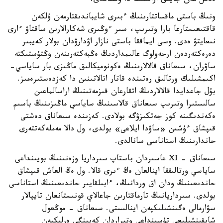
ەدىل مەن جايىق ارالىعىنا دا ۇستاندى.
ونىڭ باستى ماقساتتارىنىڭ ءبىرى شايباندىقتارمەن ۇلكەن
قاقتىعىستارعا بارا وتىرىپ، سىر ءوڭىرى شەكارالارىن ساقتاۋ ءارى
نىعايتۋ ەدى. وسى ايماققا باستى نازار اۋدارۋدان بولار كەيبىر
دەرەكتەردەن ارحەولوگ عالىمداردىڭ ەڭبەكتەرىنەن وڭتۇستىكتە
ساۋران، سىعاناق قالالارىنىڭ ەكونوميكالىق ماڭىزى بار ساياسي-
اكىمشىلىك ورتالىق رەتىندە قاتار اتالاتىنىن دا كەزدەستىرەمىز.
بۇل جاعدايدا قالالاردىڭ اتقارعان قىزمەتىنىڭ اراسالماعىن
سالىستىرا وتىرىپ سىعاناق قالاسىنىڭ ساياسي ماڭىزىنىڭ باسىم
ەكەندىگىنە كوز جەتكىزۋگە بولادى. كەزىندە سىعاناق دەشتى
قىپشاق ءۇشىن «ساۋدا ايلاعى» بولدى، ول دالا مەملەكەتتەرى
حاندارىنىڭ استاناسى سانالدى.
سىعاناق - XI عاسىردان باستاپ سىرداريا وزەنىنىڭ بويىنداعى
ساياسي ورتالىققا اينالعان ەڭ ءىرى قالا. ول ەڭ العاش قىپشاق
حاندىعىنىڭ ودان اق وردانىڭ، ءابىلقايىر حاندىعىنىڭ استاناسى
بولدى. سىرداريانىڭ تارماقتارىن جاعالاي قونىستانعان تايپالار
سۋارمالى ەگىنشىلىكپەن اينالىستى. سىعاناق - موڭعول
شاپقىنشىلىعى تۇسىنداعى وتىراردان كەيىنگى ەرلىكپەن