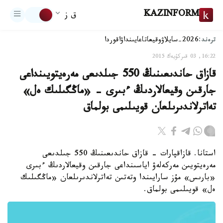
KAZINFORM
ق ز
ترەند:
2026-سايلاۋ
وقيعا
تاعايىنداۋ
اقوردا
16:22, 03 قىركۇيەك 2015
قازاق حاندىعىنىڭ 550 جىلدىعى مەرەيتويىنداعى
جارقىن وقيعالاردىڭ ءبىرى - «ماڭگىلىك ەل»
تەاترلاندىرىلعان قويىلىمى بولماق
استانا. قازاقپارات - قازاق حاندىعىنىڭ 550 جىلدىعى
مەرەيتويىن مەركەلەۋ اياسىنداعى جارقىن وقيعالاردىڭ ءبىرى
«بارىس» مۇز سارايىندا وتەتىن تەاترلاندىرىلعان «ماڭگىلىك
ەل» قويىلىمى بولماق.