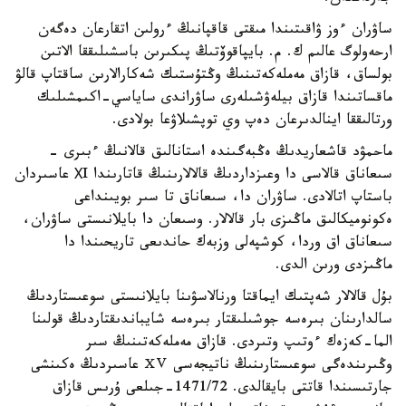
ساۋران ءوز ۋاقىتىندا مىقتى قاقپانىڭ ءرولىن اتقارعان دەگەن
ارحەولوگ عالىم ك. م. بايپاقوۆتىڭ پىكىرىن باسشىلىققا الاتىن
بولساق، قازاق مەملەكەتىنىڭ وڭتۇستىك شەكارالارىن ساقتاپ قالۋ
ماقساتىندا قازاق بيلەۋشىلەرى ساۋراندى ساياسي-اكىمشىلىك
ورتالىققا اينالدىرعان دەپ وي توپشىلاۋعا بولادى.
ماحمۋد قاشعاريدىڭ ەڭبەگىندە استانالىق قالانىڭ ءبىرى -
سىعاناق قالاسى دا وعىزداردىڭ قالالارىنىڭ قاتارىندا ХI عاسىردان
باستاپ اتالادى. ساۋران دا، سىعاناق تا سىر بويىنداعى
ەكونوميكالىق ماڭىزى بار قالالار. وسىعان دا بايلانىستى ساۋران،
سىعاناق اق وردا، كوشپەلى وزبەك حاندىعى تاريحىندا دا
ماڭىزدى ورىن الدى.
بۇل قالالار شەپتىك ايماقتا ورنالاسۋىنا بايلانىستى سوعىستاردىڭ
سالدارىنان بىرەسە جوشىلىقتار بىرەسە شايباندىقتاردىڭ قولىنا
الما-كەزەك ءوتىپ وتىردى. قازاق مەملەكەتىنىڭ سىر
وڭىرىندەگى سوعىستارىنىڭ ناتيجەسى ⅩⅤ عاسىردىڭ ەكىنشى
جارتىسىندا قاتتى بايقالدى. 1471/72-جىلعى ۇرىس قازاق