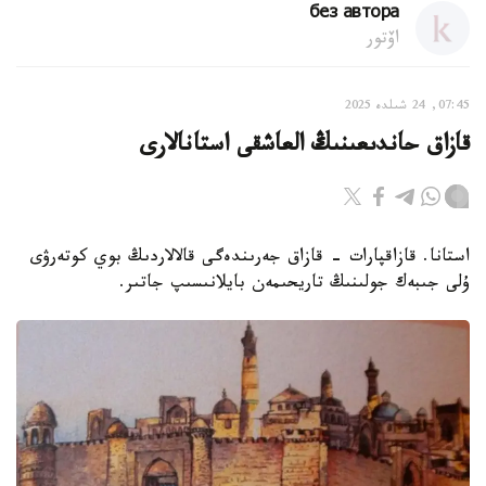
без автора
اۆتور
07:45, 24 شىلدە 2025
قازاق حاندىعىنىڭ العاشقى استانالارى
استانا. قازاقپارات - قازاق جەرىندەگى قالالاردىڭ بوي كوتەرۋى
ۇلى جىبەك جولىنىڭ تاريحىمەن بايلانىسىپ جاتىر.