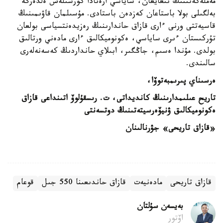
مەملەكەتىنىڭ نىعايعان، ساياسي ارەنادا كورشىلەس ەلدەرگە
بەلگىلى بولا باستاعان كەزدەن باستادى. مۇسىلمان قاۋىمىنىڭ
قاسيەتتى ورنى ءارى قازاق حاندارىنىڭ رەزيدەنتسياسى بولعان
تۇركىستان ءىرى ساياسي، ەكونوميكالىق ءارى مادەني ورتالىق
بولدى. مۇندا ەسىم، جاڭگىر، ابىلاي حانداردىڭ كەسەنەلەرى
سالىندى.
ەرسىناي پىرىمبەتوۆا،
تاريح عىلىمدارىنىڭ كانديداتى،
ت. رىسقۇلوۆ اتىنداعى قازاق
ەكونوميكالىق
ۋنيۆەرسيتەتىنىڭ دوتسەنتى
«قازاق تاريحى» جۋرنالىنان
قازاق تاريحى
مادەنيەت
قازاق حاندىعىنا 550 جىل
قوعام
بەيسەن سۇلتان
اۆتور