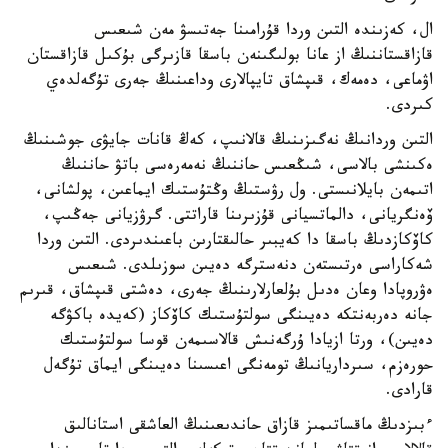
ال، كەزىندە التىن وردا قۇرامىنا جەتىسۋ مەن شىعىس
قازاقستاننىڭ از عانا بولىگىنەن باسقا قازىرگى بۇكىل قازاقستان
اۋماعى، دەمەك، قىپشاق تايپالارى وداعىنىڭ جەرى تۇگەلدەي
كىردى.
التىن وردانىڭ نەگىزىنىڭ قالانىپ، كەڭ قانات جايۋى جوشىنىڭ
ەكىنشى بالاسى، شىڭعىس حاننىڭ نەمەرەسى باتۋ حاننىڭ
اتىمەن بايلانىستى. ول رۋستىڭ وڭتۇستىك ايماعىن، پولشانى،
ۆەنگريانى، دالماتسيانى قۇزىرىنا قاراتتى. گرۋزيانى جەڭىپ،
كاۆكازدىڭ باسقا دا كەيبىر حالىقتارىن باعىندىردى. التىن وردا
شەكاراسى ەرتىستەن دنەسترگە دەيىن سوزىلدى. شىعىس
ەۋروپادا وعان ەدىل بۇلعارلارىنىڭ جەرى، دەشتى قىپشاق، قىرىم
جانە دەربەنتكە دەيىنگى سولتۇستىك كاۆكاز (كەيدە باكۋگە
دەيىن)، ورتا ازيادا ۇرگەنىش قالاسىمەن قوسا سولتۇستىك
حورەزم، سىرداريانىڭ تومەنگى اعىسىنا دەيىنگى ايماق تۇگەل
قارادى.
ءبىزدىڭ ماقساتىمىز قازاق حاندىعىنىڭ العاشقى استانالىق