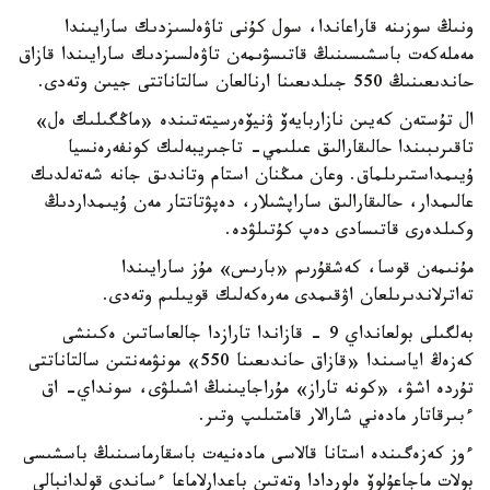
ونىڭ سوزىنە قاراعاندا، سول كۇنى تاۋەلسىزدىك سارايىندا
مەملەكەت باسشىسىنىڭ قاتىسۋىمەن تاۋەلسىزدىك سارايىندا قازاق
حاندىعىنىڭ 550 جىلدىعىنا ارنالعان سالتاناتتى جيىن وتەدى.
ال تۇستەن كەيىن نازاربايەۆ ۋنيۆەرسيتەتىندە «ماڭگىلىك ەل»
تاقىرىبىندا حالىقارالىق عىلىمي- تاجىريبەلىك كونفەرەنسيا
ۇيىمداستىرىلماق. وعان مىڭنان استام وتاندىق جانە شەتەلدىك
عالىمدار، حالىقارالىق ساراپشىلار، دەپۋتاتتار مەن ۇيىمداردىڭ
وكىلدەرى قاتىسادى دەپ كۇتىلۋدە.
مۇنىمەن قوسا، كەشقۇرىم «بارىس» مۇز سارايىندا
تەاترلاندىرىلعان اۋقىمدى مەرەكەلىك قويىلىم وتەدى.
بەلگىلى بولعانداي 9 - قازاندا تارازدا جالعاساتىن ەكىنشى
كەزەڭ اياسىندا «قازاق حاندىعىنا 550» مونۋمەنتىن سالتاناتتى
تۇردە اشۋ، «كونە تاراز» مۇراجايىنىڭ اشىلۋى، سونداي- اق
ءبىرقاتار مادەني شارالار قامتىلىپ وتىر.
ءوز كەزەگىندە استانا قالاسى مادەنيەت باسقارماسىنىڭ باسشىسى
بولات ماجاعۇلوۆ ەلوردادا وتەتىن باعدارلاماعا ءساندى قولدانبالى