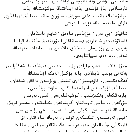
حاندىعى ءۇشىن وتە ناتيجەلى اياقتالدى. سىر وڭىرىنەن
قارسىلاس جاۋ قۋىلدى جانە ايماقتىڭ سولتۇستىك جانە
سولتۇستىك باتىسىنداعى سوزاق، ساۋران جانە سىعاناق ايماقتارى
قازاق حاندىعىنىڭ قۇرامىنا ءوتتى.
شاقپاق ءبي مەن ءجۇزباسى سادىق ءشايح باستاعان
قاسكۇنەمدەر شاھاردى (سىعاناقتى) بۇرىندىق حاننىڭ قولىنا
بەردى. يبن رۋزبيحان سىعاناق قالاسىن «...جاننات جەردىڭ
شەتى...» دەپ سيپاتتايدى.
«بۇل قالا، - دەپ جازادى ول، - دەشتى قىپشاقتىڭ شەكارالىق
بەكەتى بولىپ تابىلادى جانە بۇكىل الەمگە اۋماعىنىڭ
كەڭدىگىمەن، قاۋىپسىز ءارى تىنىش بولۋىمەن داڭقى شىققان.
سىعاناق تۇركىستان ايماعىنىڭ ءىرى ساۋدا ورتالىعى،
جارمەڭكەلەر وتكىزىلىپ، كوشپەلىلەرمەن الىس-بەرىس
جۇرگەن... حاجى تارحاننان كوپتەگەن يگىلىكتەر، سەمىز قويلار
جانە اڭ تەرىسىنەن، كيش پەن تىننەن، ياعني بۇلعىن مەن
ءتيىن تەرىسىنەن تىگىلگەن توندار، بەرىك ساداقتار، اق
قايىڭنان جاسالعان جەبەلەر، جىبەك ماتالار سياقتى باسقا دا