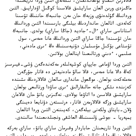
قالالارىن انىقتاۋ بولعاندىقتان، تىكەلەي التىن وردا تاريحىندا
ماڭىزدى ورىن العان سارايشىق قالاسىنا كوڭىل اۋدارايىق. التىن
وردانىڭ گۇلدەنۋى وزبەك حان مەن جانىبەك حاننىڭ تۇسىنا
كەلەدى. اتالعان حانداردىڭ بيلىگى بارىسىندا التىن وردانىڭ
استاناسى ساراي ءال-ءجاديد (جاڭا ساراي) بولدى. جانىبەك
حان تۇسىندا جاڭا ساراي التىن وردانىڭ عانا ەمەس، سول
تۇستاعى بۇكىل مۇسىلمان دۇنيەسىنىڭ ەڭ ءىرى مادەني،
عىلىمي، ءدىني ورتالىعىنا اينالعان بولاتىن.
التىن وردا اۋماعى جاپپاي كوشپەلىلەر مەكەندەگەن ۇشى-قيىرسىز
كەڭ دالا عانا ەمەس، قالا سالۋ مادەنيەتى دە قاتار جۇرگەن
مەملەكەت بولعان. موڭعول حاندارى سالعان قالالاردىڭ ىشىندە
كەزىندە ىشكى جانە حالىقارالىق ءىرى ساۋدا ورتالىعى بولعان
سارايشىق قالاسىن دا اتاۋعا بولادى. نەگىزىن باتۋ حان قالاعان
سارايشىق وزگە قالالارمەن قاتار، ەرتىستەن دۋنايعا دەيىنگى
ۇلان-بايتاق ولكەنى بيلەگەن، كەيىننەن التىن وردا اتالعان
يمپەريا - جوشى ۇلىسىنىڭ العاشقى ونجىلدىعىندا سالىندى.
التىن وردا تاريحىنان حاباردار وقىرمان ساراي باتۋ، ساراي بەركە