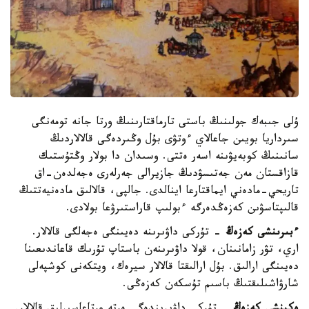
ۇلى جىبەك جولىنىڭ باستى تارماقتارىنىڭ ورتا جانە تومەنگى
سىرداريا بويىن جاعالاي ءوتۋى بۇل وڭىردەگى قالالاردىڭ
سانىنىڭ كوبەيۋىنە اسەر ەتتى. وسىدان دا بولار وڭتۇستىك
قازاقستان مەن جەتىسۋدىڭ جازيرالى جەرلەرى ەجەلدەن-اق
تاريحي-مادەني ايماقتارعا اينالدى. جالپى، قالالىق مادەنيەتتىڭ
قالىپتاسۋىن كەزەڭدەرگە ءبولىپ قاراستىرۋعا بولادى.
ءبىرىنشى كەزەڭ
- تۇركى داۋىرىنە دەيىنگى ەجەلگى قالالار.
اري، تۋر زامانىنان، قولا داۋىرىنەن باستاپ تۇرىك قاعاندىعىنا
دەيىنگى ارالىق. بۇل ارالىقتا قالالار سيرەك، ويتكەنى كوشپەلى
شارۋاشىلىقتىڭ باسىم تۇسكەن كەزەڭى.