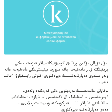
بۇل تۋرالى بۇگىن ورتالىق كوممۋنيكاتسيالار قىزمەتىندەگى
بريفينگتە ق ر مادەنيەت جانە سپورت مينيسترلىگى مادەنيەت جانە
ونەر ىستەرى دەپارتامەنتىنىڭ ديرەكتورى اقتوتى رايىمقۇلوۆا ءمالىم
ەتتى.
«قازاق حاندىعىنىڭ مەرەيتويى ەكى كەزەڭدە وتەدى:
ءبىرىنشىسى - استانادا، ال ەكىنشىسى - تارازدا. استاناداعى
سالتاناتتى شارالار 11 - قىركۇيەكتە ۇيىمداستىرىلادى»، -
دەدى دەپارتامەنت ديرەكتورى.