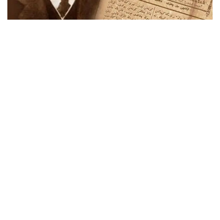
جازعىتۇرعى لاي سەلدەردىڭ وردەن تومەن توبەنىڭ باۋىرىمەن
شۋلاپ، سىلدىرلاپ جۇگىرگەنىن قاراپ تۇرعاندا وتە راحاتتانۋشى
ەدىم. تاعى ءبىر قىزىق كورەتىن نارسەم - سەلدىڭ بەتىن
شىبىقپەن تازارتۋ ەدى، ءبىراق مۇنى ماعان كوپ لۇقسات
ەتپەيتىن.
ەسىگىمىز الدىنان اق ەدىل كورىنىپ جاتادى. مەن وزەن قاشان
بۇزىلار ەكەن دەپ تىنشىماي كۇتتىم. اقىرىندا سارعايىپ كۇتكەن
كۇنىم دە جەتتى! ەسەكەڭ ەرتەڭگىسىن مەن تۇرار- تۇرماستان
اسىعىپ كىرىپ كەلىپ، قۋانىپ: «اق ەدىل بۇزىلدى» - دەدى.
كوزدى اشىپ- جۇمعانشا كيىنىپ، ەسىك الدىنا ىرعىپ شىقتىم.
بىرەۋدى جەپ جىبەرگەندەي بولىپ قاراي باستادىم. ەكى
جيەكتىڭ اراسىمەن قاراۋىتقان جالپاق كوك مۇز جوسىپ بارا