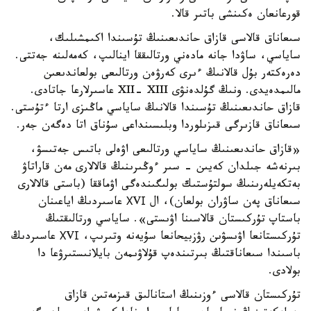
قورعانعان ەكىنشى باتىر قالا.
سىعاناق قالاسى قازاق حاندىعىنىڭ تۇسىندا اكىمشىلىك،
ساياسي، ساۋدا جانە مادەني ورتالىققا اينالىپ، كەمەلىنە جەتتى.
دەرەكتەر بۇل قالانىڭ ءىرى كەرۋەن ورتالىعى بولعاندىعىن
مالىمدەيدى. ونىڭ گۇلدەنۋى XII- XIII عاسىرلارعا جاتادى.
قازاق حاندىعىنىڭ تۇسىندا قالانىڭ ساياسي ماڭىزى ارتا ءتۇستى.
سىعاناق قازىرگى قىزىلوردا وبلىسىنداعى سۇناق اتا دەگەن جەر.
«قازاق حاندىعىنىڭ ساياسي ورتالىعى اۋەلى باتىس جەتىسۋ،
بىرنەشە جىلدان كەيىن - سىر ءوڭىرىنىڭ قالالارى مەن قاراتاۋ
بەتكەيلەرىنىڭ سولتۇستىك بولىگىندەگى اۋماققا (باستى قالالارى
سىعاناق پەن ساۋران بولعان)، ال ХVІ عاسىردىڭ اياعىنان
باستاپ تۇركىستان قالاسىنا اۋىستى». ساياسي ورتالىقتىڭ
تۇركىستانعا اۋىسۋىن رۋزبيحانعا سۇيەنە وتىرىپ، ХVІ عاسىردىڭ
باسىندا سىعاناقتىڭ بىرتىندەپ قۇلاۋىمەن بايلانىستىرۋعا دا
بولادى.
تۇركىستان قالاسى ءوزىنىڭ استانالىق قىزمەتىن قازاق