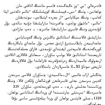
قادىرعالي ءبي ءوز ەڭبەگىندە قاسىم حاننىڭ اتاقتى حان
بولعانىن، ونىڭ ءىس-قيمىلىنىڭ كوپشىلىككە ءمالىم ەكەنىن ايتا
كەلىپ، ونىڭ حيكاياسى ءار جەردە ايتىلادى، سوندىقتان
ءمالىم، ءماشھۇر بولدى، «اقىرىندا سارايشىقتا دۇنيە سالدى. بۇل
كۇندەرى ونىڭ قابىرى سارايشىقتا جاتىر»، - دەپ جازادى.
سارايشىق قالاسىنىڭ استانالىق ماڭىزىن ونىڭ گەوساياسي
جاعدايىمەن بايلانىستىرۋ ارتىق ەمەس. بۇل جاعداي بابالاردىڭ
كورەگەندىك قاسيەتىن ايقىنداي تۇسەدى. قازاق مەملەكەتىنىڭ
تاريحىندا استانالىق قالا بولىپ ساۋران، سىعاناق قالالارى اتالادى.
ارحەولوگ عالىمداردىڭ زەرتتەۋلەرىنە قاراعاندا بۇل قالالاردىڭ
تاريحى سوناۋ Х-XI عاسىرلاردان باستالادى.
بەلگىلى اراب عالىمى ءال-ماكسيدي: «ساۋران قالاسى بىرىنەن
كەيىن بىرىمەن جەتى قابىرعامەن قورشالعان ۇلكەن قالا، ونىڭ
ورتاسىندا مەشىتى بار»، - دەپ كورسەتەدى. ساۋران ⅩⅣ
عاسىردىڭ ءبىرىنشى جارتىسىندا اق وردانىڭ استاناسى بولعان.
1320-جىلى قايتىس بولعان اق وردا بيلەۋشىسى ساسى بۇقا
جەرلەنگەن.