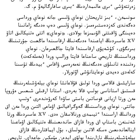
زەرتتەۋشى ءىرى عالىمداردىڭ ءبىرى سافارگاليەۆ م. گ.
سونىمەن، ءبىز تاريحتان نوعاي ۇلىسى جانە نوعاي ورداسى
دەگەندى كەزدەستىرەمىز. نوعاي ۇلىسى دەپ ەدىگە زامانىنا
دەيىنگى ۋاقىتتى الۋىمىزعا بولادى. «نوعاي» اتتى ەتنيكالىق اتاۋ
ⅩⅤ عاسىردىڭ اياعىندا ەدىگەنىڭ ارقاسىندا ماڭعىت جۇرتىنىڭ
بىرىگۋى، كۇشەيۋى ارقاسىندا قايتا جاڭعىرعان. نوعاي
ورداسىنىڭ تاريحي ساحناعا قايتا ورالىپ وردا (مەملەكەت)
رەتىندە تانىلۋى ەدىگەنىڭ نەمەرەسى ۋاقاس ءبيدىڭ تۇسىنا
كەلەدى دەيدى نوعايتانۋشى اۆتورلار.
سارايشىق قالاسى وردا تولىق قۇلاعانشا نوعاي بيلەۋشىلەرىنىڭ
قىستىق استاناسى بولىپ قالا بەردى. استانا ارقىلى شىعىس ەۋروپا
مەن ورتا ازيانى قوساتىن باستى ساۋدا كەرۋەندەرى ءوتىپ
جاتتى. نوعاي ورداسىنىڭ گەوگرافيالىق اۋماعى التىن وردا مەن اق
وردانىڭ اراسىندا ءتيىمدى ورنالاسقان ەدى. ⅩⅤ عاسىردىڭ ورتا
شەنىنەن باستاپ اق وردا قازاق حاندىعىنىڭ ەتنيكالىق اۋماعىنا
اينالعاندىعىن ەسكە الاتىن بولساق، بۇل ايماقتاردىڭ قازاق
بيلەۋشىلەرىنىڭ نازارىندا بولۋى ابدەن مۇمكىن جاعداي. تاريحي