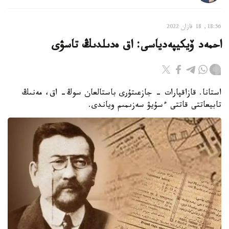
18:56, 18 قازان 2022
احمەد ۆيكيپەدياسى: اق ەدىلدىڭ تاسۋى
استانا. قازاقپارات - جازعىتۇرى باستالعان سوڭ- اق، مەنىڭ
تابيعاتتى قاتتى ءسۇيۋ سەزىمىم وياندى.