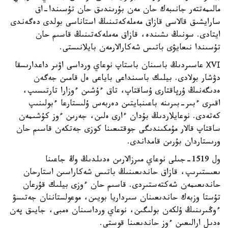
مالىمەتتەر جانىبەك حان مەن بۇرىندىق حان تۇسىندا-اق
سارايشىق قالاسى قازاق مەملەكەتىنىڭ استاناسى بولدى دەگەندى
ايتادى. سونىڭ ىشىندە، قازاق مەملەكەتىنىڭ قاسىم حان
تۇسىندا نىعايۋى باتىس شەكارالارمەن بايلانىستى.
ХVІ عاسىردىڭ باسىنان باستاپ نوعاي ورداسى اۋىر داعدارىسقا
دۋشار بولادى. بيلىك باسىنداعى باياعى ەل قامىن جەگەن
ەدىگەنىڭ ۇرپاقتارى ۇساقتاپ، تاق ءۇشىن ءوزارا تارتىسىپ،
اقىرى ءبىر-بىرىنە باعىنبايتىن دەربەس ۇلىستارعا ءبولىنىپ
كەتەدى. نوعايلاردىڭ بۇدان ءارى ەلىن، جەرىن ءوز كۇشىمەن
ساقتاپ قالار مۇمكىندىگى جوقتىعىنا كوزى جەتكەن قاسىم حان
ورىستاردان بۇرىن قامداندى.
ول 1519-جىلى نوعاي مىرزالارىن ەدىلدىڭ وڭ جاعىنا
ىعىستىرىپ، قازاق حاندىعىنىڭ باتىس شەكاراسىن استارحان
حاندىعىمەن شەكتەستىردى. قاسىم حان ءوزى بيلىك قۇرعان
تۇستا وزبەك حاندىعىنان سىرداريا بويىن، موعولستاننان جەتىسۋ
ءوڭىرىنىڭ ۇلكەن بولىگىن، نوعاي ورداسىنان ەمبى، جايىق پەن
ەدىل ارالىعىن ءوز حاندىعىنا قوستى.