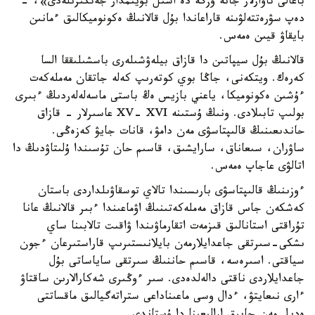
باعالى تاۋارلار جانە وزگە دە اسىل بۇيىمدار جەتكىزىلەدى»، -
دەپ سۋرەتتەلۋىنە قاراعاندا بۇل قالانىڭ ەكونوميكالىق ءمانىن
بايقاۋ قيىن ەمەس.
قالانىڭ بۇل سيپاتىن دا قازاق بيلەۋشىلەرى باسشىلىققا السا
كەرەك. ويتكەنى، جاڭا بوي كوتەرىپ كەلە جاتقان مەملەكەت
ءۇشىن ەكونوميكا، ياعني بازيس ەڭ باستى ماسەلەلەردىڭ ءبىرى
بولىپ تابىلادى. ونىڭ ۇستىنە XV- XVI عاسىرلار - قازاق
حاندىعىنىڭ قالىپتاسۋى مەن دامۋ، قانات جايۋ كەزەڭى.
ساۋران، سىعاناق، سارايشىق، قاسىم حان تۇسىندا ۇلىتاۋدىڭ دا
اتالۋى عاجاپ ەمەس.
ءوزىنىڭ قالىپتاسۋى بارىسىندا تالاي توسقاۋىلداردى باستان
كەشكەن جاس قازاق مەملەكەتىنىڭ اۋماعىندا ءبىر قالانىڭ عانا
تۇراقتى استانالىق قىزمەت اتقارماۋىندا ۋاقىت تالابىنا ساي
ىشكى-سىرتقى جاعدايلارمەن بايلانىستىرىپ قاراستىرعان ءجون
سياقتى. اسىرەسە، قاسىم حاننىڭ سىرتقى ساياساتى بۇل
جاعدايلاردى ناقتى دالەلدەدى. سىر ءوڭىرى شەكارالارىن ساقتاۋ
ءارى نىعايتۋ، ءدال وسى ماعىناداعى ستراتەگيالىق ماقساتتى