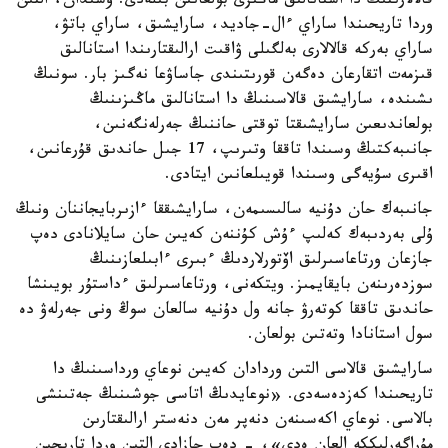
قالالارىنىڭ دا استانالىق ماڭىزى بولعانىن بىلەدى. وسىدان، التىن
وردا تاريحىندا ساراي ءال-جاديد، سارايشىق، ساراي باتۋ،
ساراي بەركە قالالارى بەلگىلى ۋاقىت ارالىقتارىندا استانالىق
قىزمەت اتقارعان دەگەن قورىتىندى جاساۋعا نەگىز بار. سونىڭ
ىشىندە، سارايشىق قالاسىنىڭ دا استانالىق ماڭىزىنىڭ
بولعاندىعىن سارايشىقتا توقتى حاننىڭ جەرلەنگەنىن،
جانىبەكتىڭ وسىندا تاققا وتىرىپ، 17 جىل حاندىق قۇرعانىن،
اقىرى سۇيەگى وسىندا قويىلعانىن ايتادى.
جانىبەك حان دۇنيە سالىسىمەن، سارايشىققا ءازىربايجاننان ونىڭ
ۇلى بەردىبەك كەلىپ ءۇش كۇننەن كەيىن حان سايلانادى دەپ
جازعان ورتاعاسىرلىق اۆتورلاردىڭ ءبىرى ءابىلعازىنىڭ
سوزدەرىنەن بايقايمىز. ويتكەنى، ورتاعاسىرلىق ءداستۇر بويىنشا
حاندىق تاققا كوتەرۋ جانە ول دۇنيە سالعان سوڭ ونى جەرلەۋ دە
سول استانادا وتەتىن بولعان.
سارايشىق قالاسى التىن وردادان كەيىن نوعاي ورداسىنىڭ دا
تاريحىندا كەزدەسەدى. «نوعايدىڭ اتاسى جوشىنىڭ جەتىنشى
بالاسى. نوعاي اكەسىنەن دنەپر مەن دنەستر ارالىقتارىن
مۇراگەرلىككە العان ەدى»، - دەپ جازادى التىن وردا تاريحىن