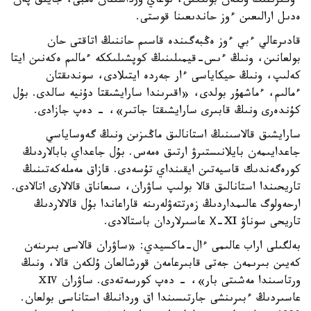
ءوڭىرىنىڭ ۇلكەن بولىگىن، نوعاي ورداسىنان ەمبى، جايىق پەن
ەدىل ارالىعىن ءوز حاندىعىنا قوستى.
قادىرعالي ءبي ءوز ەڭبەگىندە قاسىم حاننىڭ اتاقتى حان
بولعانىن، ونىڭ ءىس-قيمىلىنىڭ كوپشىلىككە ءمالىم ەكەنىن ايتا
كەلىپ، ونىڭ حيكاياسى ءار جەردە ايتىلادى، سوندىقتان
ءمالىم، ءماشھۇر بولدى، «اقىرىندا سارايشىقتا دۇنيە سالدى. بۇل
كۇندەرى ونىڭ قابىرى سارايشىقتا جاتىر»، - دەپ جازادى.
سارايشىق قالاسىنىڭ استانالىق ماڭىزىن ونىڭ گەوساياسي
جاعدايىمەن بايلانىستىرۋ ارتىق ەمەس. بۇل جاعداي بابالاردىڭ
كورەگەندىك قاسيەتىن ايقىنداي تۇسەدى. قازاق مەملەكەتىنىڭ
تاريحىندا استانالىق قالا بولىپ ساۋران، سىعاناق قالالارى اتالادى.
ارحەولوگ عالىمداردىڭ زەرتتەۋلەرىنە قاراعاندا بۇل قالالاردىڭ
تاريحى سوناۋ Х-XI عاسىرلاردان باستالادى.
بەلگىلى اراب عالىمى ءال-ماكسيدي: «ساۋران قالاسى بىرىنەن
كەيىن بىرىمەن جەتى قابىرعامەن قورشالعان ۇلكەن قالا، ونىڭ
ورتاسىندا مەشىتى بار»، - دەپ كورسەتەدى. ساۋران ⅩⅣ
عاسىردىڭ ءبىرىنشى جارتىسىندا اق وردانىڭ استاناسى بولعان.