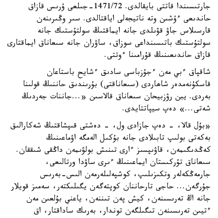
جارتىسىندا قاتتى بايقالدى. 1471/72-جىلعى ۇرىس قازاق
حاندىعى ءۇشىن وتە ناتيجەلى اياقتالدى. سىر وڭىرىنەن
قارسىلاس جاۋ قۋىلدى جانە ايماقتىڭ سولتۇستىك جانە
سولتۇستىك باتىسىنداعى سوزاق، ساۋران جانە سىعاناق ايماقتارى
قازاق حاندىعىنىڭ قۇرامىنا ءوتتى.
شاقپاق ءبي مەن ءجۇزباسى سادىق ءشايح باستاعان
قاسكۇنەمدەر شاھاردى (سىعاناقتى) بۇرىندىق حاننىڭ قولىنا
بەردى. يبن رۋزبيحان سىعاناق قالاسىن «...جاننات جەردىڭ
شەتى...» دەپ سيپاتتايدى.
«بۇل قالا، - دەپ جازادى ول، - دەشتى قىپشاقتىڭ شەكارالىق
بەكەتى بولىپ تابىلادى جانە بۇكىل الەمگە اۋماعىنىڭ
كەڭدىگىمەن، قاۋىپسىز ءارى تىنىش بولۋىمەن داڭقى شىققان.
سىعاناق تۇركىستان ايماعىنىڭ ءىرى ساۋدا ورتالىعى،
جارمەڭكەلەر وتكىزىلىپ، كوشپەلىلەرمەن الىس-بەرىس
جۇرگەن... حاجى تارحاننان كوپتەگەن يگىلىكتەر، سەمىز قويلار
جانە اڭ تەرىسىنەن، كيش پەن تىننەن، ياعني بۇلعىن مەن
ءتيىن تەرىسىنەن تىگىلگەن توندار، بەرىك ساداقتار، اق