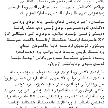
بالاسى. نوعاي اكەسىنەن دنەپر مەن دنەستر ارالىقتارىن
مۇراگەرلىككە العان ەدى»، - دەپ جازادى التىن وردا تاريحىن
زەرتتەۋشى ءىرى عالىمداردىڭ ءبىرى سافارگاليەۆ م. گ.
سونىمەن، ءبىز تاريحتان نوعاي ۇلىسى جانە نوعاي ورداسى
دەگەندى كەزدەستىرەمىز. نوعاي ۇلىسى دەپ ەدىگە زامانىنا
دەيىنگى ۋاقىتتى الۋىمىزعا بولادى. «نوعاي» اتتى ەتنيكالىق اتاۋ
ⅩⅤ عاسىردىڭ اياعىندا ەدىگەنىڭ ارقاسىندا ماڭعىت جۇرتىنىڭ
بىرىگۋى، كۇشەيۋى ارقاسىندا قايتا جاڭعىرعان. نوعاي
ورداسىنىڭ تاريحي ساحناعا قايتا ورالىپ وردا (مەملەكەت)
رەتىندە تانىلۋى ەدىگەنىڭ نەمەرەسى ۋاقاس ءبيدىڭ تۇسىنا
كەلەدى دەيدى نوعايتانۋشى اۆتورلار.
سارايشىق قالاسى وردا تولىق قۇلاعانشا نوعاي بيلەۋشىلەرىنىڭ
قىستىق استاناسى بولىپ قالا بەردى. استانا ارقىلى شىعىس ەۋروپا
مەن ورتا ازيانى قوساتىن باستى ساۋدا كەرۋەندەرى ءوتىپ
جاتتى. نوعاي ورداسىنىڭ گەوگرافيالىق اۋماعى التىن وردا مەن اق
وردانىڭ اراسىندا ءتيىمدى ورنالاسقان ەدى. ⅩⅤ عاسىردىڭ ورتا
شەنىنەن باستاپ اق وردا قازاق حاندىعىنىڭ ەتنيكالىق اۋماعىنا