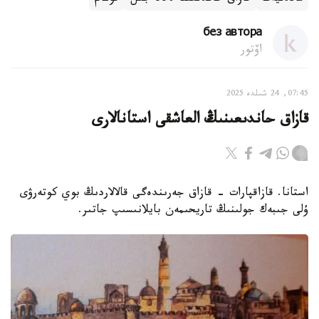
без автора
اۆتور
07:45, 24 شىلدە 2025
قازاق حاندىعىنىڭ العاشقى استانالارى
استانا. قازاقپارات - قازاق جەرىندەگى قالالاردىڭ بوي كوتەرۋى
ۇلى جىبەك جولىنىڭ تاريحىمەن بايلانىسىپ جاتىر.