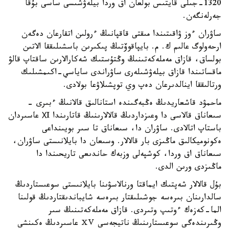
1320-جىلى قايتىس بولعان اق وردا بيلەۋشىسى ساسى بۇقا
جەرلەنگەن.
ساۋران ءوز ۋاقىتىندا مىقتى قاقپانىڭ ءرولىن اتقارعان دەگەن
ارحەولوگ عالىم ك. م. بايپاقوۆتىڭ پىكىرىن باسشىلىققا الاتىن
بولساق، قازاق مەملەكەتىنىڭ وڭتۇستىك شەكارالارىن ساقتاپ قالۋ
ماقساتىندا قازاق بيلەۋشىلەرى ساۋراندى ساياسي-اكىمشىلىك
ورتالىققا اينالدىرعان دەپ وي توپشىلاۋعا بولادى.
ماحمۋد قاشعاريدىڭ ەڭبەگىندە استانالىق قالانىڭ ءبىرى -
سىعاناق قالاسى دا وعىزداردىڭ قالالارىنىڭ قاتارىندا ХI عاسىردان
باستاپ اتالادى. ساۋران دا، سىعاناق تا سىر بويىنداعى
ەكونوميكالىق ماڭىزى بار قالالار. وسىعان دا بايلانىستى ساۋران،
سىعاناق اق وردا، كوشپەلى وزبەك حاندىعى تاريحىندا دا
ماڭىزدى ورىن الدى.
بۇل قالالار شەپتىك ايماقتا ورنالاسۋىنا بايلانىستى سوعىستاردىڭ
سالدارىنان بىرەسە جوشىلىقتار بىرەسە شايباندىقتاردىڭ قولىنا
الما-كەزەك ءوتىپ وتىردى. قازاق مەملەكەتىنىڭ سىر
وڭىرىندەگى سوعىستارىنىڭ ناتيجەسى ⅩⅤ عاسىردىڭ ەكىنشى