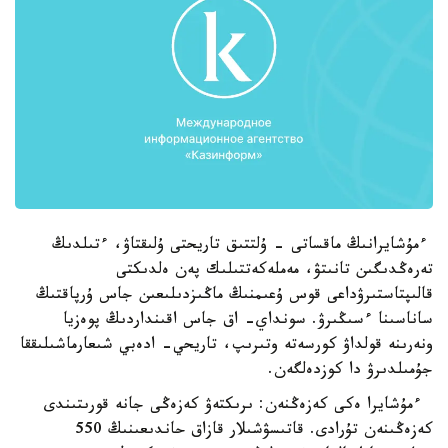
ءمۇشايرانىڭ ماقساتى - ۇلتتىق تاريحتى ۇلىقتاۋ، ءتىلدىڭ
تەرەڭدىگىن تانىتۋ، مەملەكەتتىلىك پەن ەلدىكتى
قالىپتاستىرۋداعى قوس ۇعىمنىڭ ماڭىزدىلىعىن جاس ۇرپاقتىڭ
ساناسىنا ءسىڭىرۋ. سونداي- اق جاس اقىنداردىڭ پوەزيا
ونەرىنە قولداۋ كورسەتە وتىرىپ، تاريحي- ادەبي شىعارماشىلىققا
جۇمىلدىرۋ دا كوزدەلگەن.
ءمۇشايرا ەكى كەزەڭنەن: ىرىكتەۋ كەزەڭى جانە قورىتىندى
كەزەڭىنەن تۇرادى. قاتىسۋشىلار قازاق حاندىعىنىڭ 550