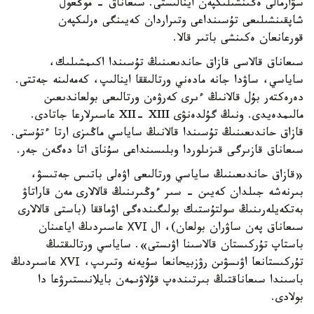
سۋارمالى ەگىنشىلىكپەن اينالىستى. سىعاناق - موڭعول
شاپقىنشىلىعى تۇسىنداعى وتىراردان كەيىنگى ەرلىكپەن
قورعانعان ەكىنشى باتىر قالا.
سىعاناق قالاسى قازاق حاندىعىنىڭ تۇسىندا اكىمشىلىك،
ساياسي، ساۋدا جانە مادەني ورتالىققا اينالىپ، كەمەلىنە جەتتى.
دەرەكتەر بۇل قالانىڭ ءىرى كەرۋەن ورتالىعى بولعاندىعىن
مالىمدەيدى. ونىڭ گۇلدەنۋى XII- XIII عاسىرلارعا جاتادى.
قازاق حاندىعىنىڭ تۇسىندا قالانىڭ ساياسي ماڭىزى ارتا ءتۇستى.
سىعاناق قازىرگى قىزىلوردا وبلىسىنداعى سۇناق اتا دەگەن جەر.
«قازاق حاندىعىنىڭ ساياسي ورتالىعى اۋەلى باتىس جەتىسۋ،
بىرنەشە جىلدان كەيىن - سىر ءوڭىرىنىڭ قالالارى مەن قاراتاۋ
بەتكەيلەرىنىڭ سولتۇستىك بولىگىندەگى اۋماققا (باستى قالالارى
سىعاناق پەن ساۋران بولعان)، ال ХVІ عاسىردىڭ اياعىنان
باستاپ تۇركىستان قالاسىنا اۋىستى». ساياسي ورتالىقتىڭ
تۇركىستانعا اۋىسۋىن رۋزبيحانعا سۇيەنە وتىرىپ، ХVІ عاسىردىڭ
باسىندا سىعاناقتىڭ بىرتىندەپ قۇلاۋىمەن بايلانىستىرۋعا دا
بولادى.