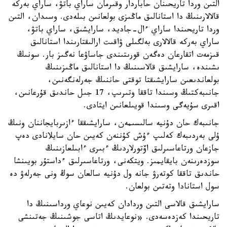
التىن وردا تاريحىنان حاباردار وقىرمان ساراي باتۋ، ساراي بەركە
قالالارىنىڭ دا استانالىق ماڭىزى بولعانىن بىلەدى. وسىدان، التىن
وردا تاريحىندا ساراي ءال-جاديد، سارايشىق، ساراي باتۋ،
ساراي بەركە قالالارى بەلگىلى ۋاقىت ارالىقتارىندا استانالىق
قىزمەت اتقارعان دەگەن قورىتىندى جاساۋعا نەگىز بار. سونىڭ
ىشىندە، سارايشىق قالاسىنىڭ دا استانالىق ماڭىزىنىڭ
بولعاندىعىن سارايشىقتا توقتى حاننىڭ جەرلەنگەنىن،
جانىبەكتىڭ وسىندا تاققا وتىرىپ، 17 جىل حاندىق قۇرعانىن،
اقىرى سۇيەگى وسىندا قويىلعانىن ايتادى.
جانىبەك حان دۇنيە سالىسىمەن، سارايشىققا ءازىربايجاننان ونىڭ
ۇلى بەردىبەك كەلىپ ءۇش كۇننەن كەيىن حان سايلانادى دەپ
جازعان ورتاعاسىرلىق اۆتورلاردىڭ ءبىرى ءابىلعازىنىڭ
سوزدەرىنەن بايقايمىز. ويتكەنى، ورتاعاسىرلىق ءداستۇر بويىنشا
حاندىق تاققا كوتەرۋ جانە ول دۇنيە سالعان سوڭ ونى جەرلەۋ دە
سول استانادا وتەتىن بولعان.
سارايشىق قالاسى التىن وردادان كەيىن نوعاي ورداسىنىڭ دا
تاريحىندا كەزدەسەدى. «نوعايدىڭ اتاسى جوشىنىڭ جەتىنشى