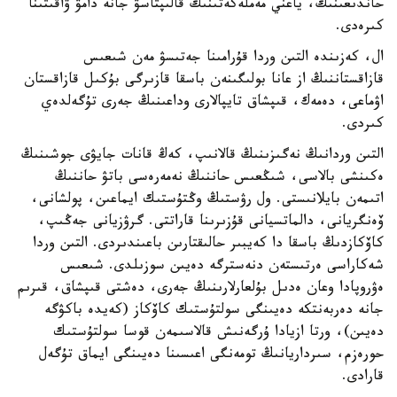
حاندىعىنىڭ، ياعني مەملەكەتىنىڭ قالىپتاسۋ جانە دامۋ ۋاقىتىنا
كىرەدى.
ال، كەزىندە التىن وردا قۇرامىنا جەتىسۋ مەن شىعىس
قازاقستاننىڭ از عانا بولىگىنەن باسقا قازىرگى بۇكىل قازاقستان
اۋماعى، دەمەك، قىپشاق تايپالارى وداعىنىڭ جەرى تۇگەلدەي
كىردى.
التىن وردانىڭ نەگىزىنىڭ قالانىپ، كەڭ قانات جايۋى جوشىنىڭ
ەكىنشى بالاسى، شىڭعىس حاننىڭ نەمەرەسى باتۋ حاننىڭ
اتىمەن بايلانىستى. ول رۋستىڭ وڭتۇستىك ايماعىن، پولشانى،
ۆەنگريانى، دالماتسيانى قۇزىرىنا قاراتتى. گرۋزيانى جەڭىپ،
كاۆكازدىڭ باسقا دا كەيبىر حالىقتارىن باعىندىردى. التىن وردا
شەكاراسى ەرتىستەن دنەسترگە دەيىن سوزىلدى. شىعىس
ەۋروپادا وعان ەدىل بۇلعارلارىنىڭ جەرى، دەشتى قىپشاق، قىرىم
جانە دەربەنتكە دەيىنگى سولتۇستىك كاۆكاز (كەيدە باكۋگە
دەيىن)، ورتا ازيادا ۇرگەنىش قالاسىمەن قوسا سولتۇستىك
حورەزم، سىرداريانىڭ تومەنگى اعىسىنا دەيىنگى ايماق تۇگەل
قارادى.