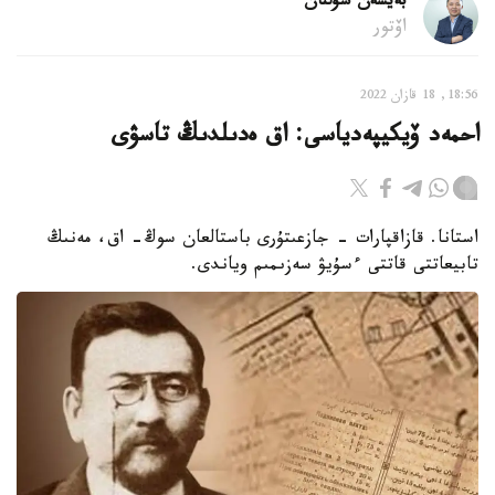
بەيسەن سۇلتان
اۆتور
18:56, 18 قازان 2022
احمەد ۆيكيپەدياسى: اق ەدىلدىڭ تاسۋى
استانا. قازاقپارات - جازعىتۇرى باستالعان سوڭ- اق، مەنىڭ
تابيعاتتى قاتتى ءسۇيۋ سەزىمىم وياندى.