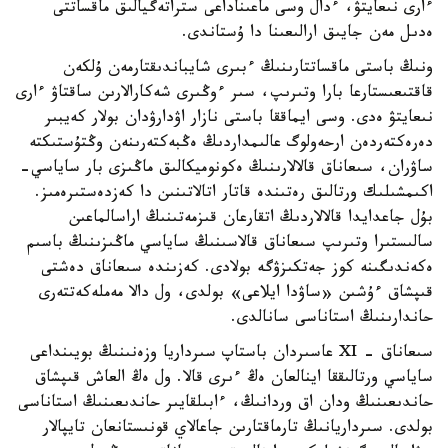
ءارى نىعايتۋ، ءدال وسى ماعىناداعى ستراتەگيالىق ماقساتتى
ەدىل مەن جايىق ارالىعىنا دا ۇستاندى.
ونىڭ باستى ماقساتتارىنىڭ ءبىرى شايباندىقتارمەن ۇلكەن
قاقتىعىستارعا بارا وتىرىپ، سىر ءوڭىرى شەكارالارىن ساقتاۋ ءارى
نىعايتۋ ەدى. وسى ايماققا باستى نازار اۋدارۋدان بولار كەيبىر
دەرەكتەردەن ارحەولوگ عالىمداردىڭ ەڭبەكتەرىنەن وڭتۇستىكتە
ساۋران، سىعاناق قالالارىنىڭ ەكونوميكالىق ماڭىزى بار ساياسي-
اكىمشىلىك ورتالىق رەتىندە قاتار اتالاتىنىن دا كەزدەستىرەمىز.
بۇل جاعدايدا قالالاردىڭ اتقارعان قىزمەتىنىڭ اراسالماعىن
سالىستىرا وتىرىپ سىعاناق قالاسىنىڭ ساياسي ماڭىزىنىڭ باسىم
ەكەندىگىنە كوز جەتكىزۋگە بولادى. كەزىندە سىعاناق دەشتى
قىپشاق ءۇشىن «ساۋدا ايلاعى» بولدى، ول دالا مەملەكەتتەرى
حاندارىنىڭ استاناسى سانالدى.
سىعاناق - XI عاسىردان باستاپ سىرداريا وزەنىنىڭ بويىنداعى
ساياسي ورتالىققا اينالعان ەڭ ءىرى قالا. ول ەڭ العاش قىپشاق
حاندىعىنىڭ ودان اق وردانىڭ، ءابىلقايىر حاندىعىنىڭ استاناسى
بولدى. سىرداريانىڭ تارماقتارىن جاعالاي قونىستانعان تايپالار