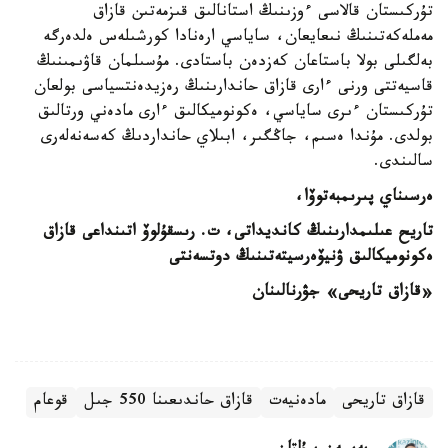
تۇركىستان قالاسى ءوزىنىڭ استانالىق قىزمەتىن قازاق
مەملەكەتىنىڭ نىعايعان، ساياسي ارەنادا كورشىلەس ەلدەرگە
بەلگىلى بولا باستاعان كەزدەن باستادى. مۇسىلمان قاۋىمىنىڭ
قاسيەتتى ورنى ءارى قازاق حاندارىنىڭ رەزيدەنتسياسى بولعان
تۇركىستان ءىرى ساياسي، ەكونوميكالىق ءارى مادەني ورتالىق
بولدى. مۇندا ەسىم، جاڭگىر، ابىلاي حانداردىڭ كەسەنەلەرى
سالىندى.
ەرسىناي پىرىمبەتوۆا،
تاريح عىلىمدارىنىڭ كانديداتى،
ت. رىسقۇلوۆ اتىنداعى قازاق
ەكونوميكالىق
ۋنيۆەرسيتەتىنىڭ دوتسەنتى
«قازاق تاريحى» جۋرنالىنان
قازاق تاريحى
مادەنيەت
قازاق حاندىعىنا 550 جىل
قوعام