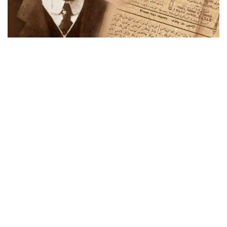
جازعىتۇرعى لاي سەلدەردىڭ وردەن تومەن توبەنىڭ باۋىرىمەن
شۋلاپ، سىلدىرلاپ جۇگىرگەنىن قاراپ تۇرعاندا وتە راحاتتانۋشى
ەدىم. تاعى ءبىر قىزىق كورەتىن نارسەم - سەلدىڭ بەتىن
شىبىقپەن تازارتۋ ەدى، ءبىراق مۇنى ماعان كوپ لۇقسات
ەتپەيتىن.
ەسىگىمىز الدىنان اق ەدىل كورىنىپ جاتادى. مەن وزەن قاشان
بۇزىلار ەكەن دەپ تىنشىماي كۇتتىم. اقىرىندا سارعايىپ كۇتكەن
كۇنىم دە جەتتى! ەسەكەڭ ەرتەڭگىسىن مەن تۇرار- تۇرماستان
اسىعىپ كىرىپ كەلىپ، قۋانىپ: «اق ەدىل بۇزىلدى» - دەدى.
كوزدى اشىپ- جۇمعانشا كيىنىپ، ەسىك الدىنا ىرعىپ شىقتىم.
بىرەۋدى جەپ جىبەرگەندەي بولىپ قاراي باستادىم. ەكى