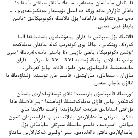
قايىڭنان جاسالعان جەبەلەر، جىبەك ماتالار سياقتى باسقا دا
باعالى تاۋارلار جانە وزگە دە اسىل بۇيىمدار جەتكىزىلەدى»، -
دەپ سۋرەتتەلۋىنە قاراعاندا بۇل قالانىڭ ەكونوميكالىق ءمانىن
بايقاۋ قيىن ەمەس.
قالانىڭ بۇل سيپاتىن دا قازاق بيلەۋشىلەرى باسشىلىققا السا
كەرەك. ويتكەنى، جاڭا بوي كوتەرىپ كەلە جاتقان مەملەكەت
ءۇشىن ەكونوميكا، ياعني بازيس ەڭ باستى ماسەلەلەردىڭ ءبىرى
بولىپ تابىلادى. ونىڭ ۇستىنە XV- XVI عاسىرلار - قازاق
حاندىعىنىڭ قالىپتاسۋى مەن دامۋ، قانات جايۋ كەزەڭى.
ساۋران، سىعاناق، سارايشىق، قاسىم حان تۇسىندا ۇلىتاۋدىڭ دا
اتالۋى عاجاپ ەمەس.
ءوزىنىڭ قالىپتاسۋى بارىسىندا تالاي توسقاۋىلداردى باستان
كەشكەن جاس قازاق مەملەكەتىنىڭ اۋماعىندا ءبىر قالانىڭ عانا
تۇراقتى استانالىق قىزمەت اتقارماۋىندا ۋاقىت تالابىنا ساي
ىشكى-سىرتقى جاعدايلارمەن بايلانىستىرىپ قاراستىرعان ءجون
سياقتى. اسىرەسە، قاسىم حاننىڭ سىرتقى ساياساتى بۇل
جاعدايلاردى ناقتى دالەلدەدى. سىر ءوڭىرى شەكارالارىن ساقتاۋ