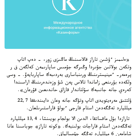
«ەلىمىز ءۇشىن تاراز قالاسىنىڭ ماڭىزى زور، - دەپ اتاپ
وتكەن بولاتىن جۋىردا وڭىرگە جۇمىس ساپارىمەن كەلگەن ق ر
پرەمەر- ءمينيسترىنىڭ ورىنباسارى بەردىبەك ساپاربايەۆ. - وسى
ولكەدە بۇرىنعى زاماندا تالاس پەن شۋ وزەندەرىنىڭ اراسىندا
كەرەي جانە جانىبەك سۇلتاندار قازاق حاندىعىن قۇرعان».
ۇلتتىق مەرەيتويدى اتاپ وتۋگە جانە وعان دايىندىققا 22,7
ميلليارد تەڭگەدەن استام قارجى ءبولۋ قاراستىرىلعان.
تارازدا بۇل ماقساتقا، الدىن الا بولجام بويىنشا، 13,4 ميلليارد
تەڭگەدەن استام قاراجات بولىنبەك. «كونە تاراز» جوباسىنا عانا
شامامەن 6 ميلليارد تەڭگە جۇمسالماق.