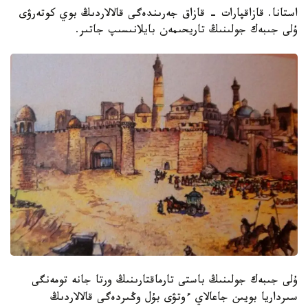
استانا. قازاقپارات - قازاق جەرىندەگى قالالاردىڭ بوي كوتەرۋى
ۇلى جىبەك جولىنىڭ تاريحىمەن بايلانىسىپ جاتىر.
ۇلى جىبەك جولىنىڭ باستى تارماقتارىنىڭ ورتا جانە تومەنگى
سىرداريا بويىن جاعالاي ءوتۋى بۇل وڭىردەگى قالالاردىڭ