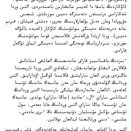
ۆەنگريانى، دالماتسيانى قۇزىرىنا قاراتتى. گرۋزيانى جەڭىپ،
كاۆكازدىڭ باسقا دا كەيبىر حالىقتارىن باعىندىردى. التىن وردا
شەكاراسى ەرتىستەن دنەسترگە دەيىن سوزىلدى. شىعىس
ەۋروپادا وعان ەدىل بۇلعارلارىنىڭ جەرى، دەشتى قىپشاق، قىرىم
جانە دەربەنتكە دەيىنگى سولتۇستىك كاۆكاز (كەيدە باكۋگە
دەيىن)، ورتا ازيادا ۇرگەنىش قالاسىمەن قوسا سولتۇستىك
حورەزم، سىرداريانىڭ تومەنگى اعىسىنا دەيىنگى ايماق تۇگەل
قارادى.
ءبىزدىڭ ماقساتىمىز قازاق حاندىعىنىڭ العاشقى استانالىق
قالالارىن انىقتاۋ بولعاندىقتان، تىكەلەي التىن وردا تاريحىندا
ماڭىزدى ورىن العان سارايشىق قالاسىنا كوڭىل اۋدارايىق. التىن
وردانىڭ گۇلدەنۋى وزبەك حان مەن جانىبەك حاننىڭ تۇسىنا
كەلەدى. اتالعان حانداردىڭ بيلىگى بارىسىندا التىن وردانىڭ
استاناسى ساراي ءال-ءجاديد (جاڭا ساراي) بولدى. جانىبەك
حان تۇسىندا جاڭا ساراي التىن وردانىڭ عانا ەمەس، سول
تۇستاعى بۇكىل مۇسىلمان دۇنيەسىنىڭ ەڭ ءىرى مادەني،
عىلىمي، ءدىني ورتالىعىنا اينالعان بولاتىن.
التىن وردا اۋماعى جاپپاي كوشپەلىلەر مەكەندەگەن ۇشى-قيىرسىز