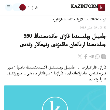
KAZINFORM
ق ز
ترەند:
2026-سايلاۋ
وقيعا
تاعايىنداۋ
اقوردا
08:32, 09 اقپان 2015
جامبىل وبلىسىندا قازاق حاندىعىنىڭ 550
جىلدىعىنا ارنالعان ماڭىزدى وقيعالار وتەدى
تاراز. قازاقپارات - جامبىل وبلىستىق اكىمدىگىنىڭ باسپا ءسوز
قىزمەتىنەن حابارلاعانداي، تارازدا ءبىرقاتار مادەني- سپورتتىق
شارا وتەدى.