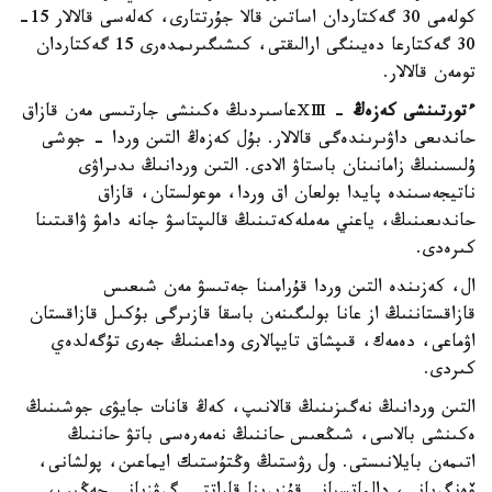
كولەمى 30 گەكتاردان اساتىن قالا جۇرتتارى، كەلەسى قالالار 15-
30 گەكتارعا دەيىنگى ارالىقتى، كىشىگىرىمدەرى 15 گەكتاردان
تومەن قالالار.
ءتورتىنشى كەزەڭ
- ⅩⅢعاسىردىڭ ەكىنشى جارتىسى مەن قازاق
حاندىعى داۋىرىندەگى قالالار. بۇل كەزەڭ التىن وردا - جوشى
ۇلىسىنىڭ زامانىنان باستاۋ الادى. التىن وردانىڭ ىدىراۋى
ناتيجەسىندە پايدا بولعان اق وردا، موعولستان، قازاق
حاندىعىنىڭ، ياعني مەملەكەتىنىڭ قالىپتاسۋ جانە دامۋ ۋاقىتىنا
كىرەدى.
ال، كەزىندە التىن وردا قۇرامىنا جەتىسۋ مەن شىعىس
قازاقستاننىڭ از عانا بولىگىنەن باسقا قازىرگى بۇكىل قازاقستان
اۋماعى، دەمەك، قىپشاق تايپالارى وداعىنىڭ جەرى تۇگەلدەي
كىردى.
التىن وردانىڭ نەگىزىنىڭ قالانىپ، كەڭ قانات جايۋى جوشىنىڭ
ەكىنشى بالاسى، شىڭعىس حاننىڭ نەمەرەسى باتۋ حاننىڭ
اتىمەن بايلانىستى. ول رۋستىڭ وڭتۇستىك ايماعىن، پولشانى،