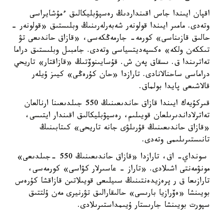
اقپان ايىندا جاس اقىنداردىڭ رەسپۋبليكالىق ءمۇشايراسى
وتەدى. مامىر ايىندا قولونەر شەبەرلەرىنىڭ وبلىستىق «قولونەر -
حالىق قازىناسى» كورمە- جارمەڭكەسى، «قازاق حاندىعى تۋ
تىككەن ولكە» ەكسپەديتسياسى وتەدى. جامبىل وبلىستىق دراما
تەاترىندا ق. ىسقاق پەن ش. قۇسايىنوۆتىڭ «قازاقتار» تاريحي
دراماسى ساحنالانادى. تارازدا «حان كۇرەڭى» كيىز ۇيلەر
قالاشىعى پايدا بولماق.
قىركۇيەك ايىندا قازاق حاندىعىنىڭ 550 جىلدىعىنا ارنالعان
تەاترلاداندىرىلعان قويىلىم، رەسپۋبليكالىق اقىندار ايتىسى،
«قازاق حاندىعىنىڭ قۇرىلۋى جانە تاريحى» كىتابىنىڭ
تانىستىرىلىمى وتەدى.
سونداي- اق، تارازدا «قازاق حاندىعىنىڭ 550 -جىلدىعى»
مونۋمەنتى اشىلادى. «تاراز - عاسىرلار كۋاسى» كورمەسى،
تارازىعا ق ر پرەزيدەنتىنىڭ سىيلىعى قويىلاتىن قازاقشا كۇرەس
بويىنشا «ەۆرازيا بارىسى» حالىقارالىق تۋرنيرى مەن ۇلتتىق
سپورت بويىنشا جارىستار ۇيىمداستىرىلادى.