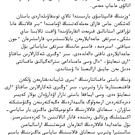
اتالۋى عاجاپ ەمەس.
ءوزىنىڭ قالىپتاسۋى بارىسىندا تالاي توسقاۋىلداردى باستان
كەشكەن جاس قازاق مەملەكەتىنىڭ اۋماعىندا ءبىر قالانىڭ عانا
تۇراقتى استانالىق قىزمەت اتقارماۋىندا ۋاقىت تالابىنا ساي
ىشكى-سىرتقى جاعدايلارمەن بايلانىستىرىپ قاراستىرعان ءجون
سياقتى. اسىرەسە، قاسىم حاننىڭ سىرتقى ساياساتى بۇل
جاعدايلاردى ناقتى دالەلدەدى. سىر ءوڭىرى شەكارالارىن ساقتاۋ
ءارى نىعايتۋ، ءدال وسى ماعىناداعى ستراتەگيالىق ماقساتتى
ەدىل مەن جايىق ارالىعىنا دا ۇستاندى.
ونىڭ باستى ماقساتتارىنىڭ ءبىرى شايباندىقتارمەن ۇلكەن
قاقتىعىستارعا بارا وتىرىپ، سىر ءوڭىرى شەكارالارىن ساقتاۋ ءارى
نىعايتۋ ەدى. وسى ايماققا باستى نازار اۋدارۋدان بولار كەيبىر
دەرەكتەردەن ارحەولوگ عالىمداردىڭ ەڭبەكتەرىنەن وڭتۇستىكتە
ساۋران، سىعاناق قالالارىنىڭ ەكونوميكالىق ماڭىزى بار ساياسي-
اكىمشىلىك ورتالىق رەتىندە قاتار اتالاتىنىن دا كەزدەستىرەمىز.
بۇل جاعدايدا قالالاردىڭ اتقارعان قىزمەتىنىڭ اراسالماعىن
سالىستىرا وتىرىپ سىعاناق قالاسىنىڭ ساياسي ماڭىزىنىڭ باسىم