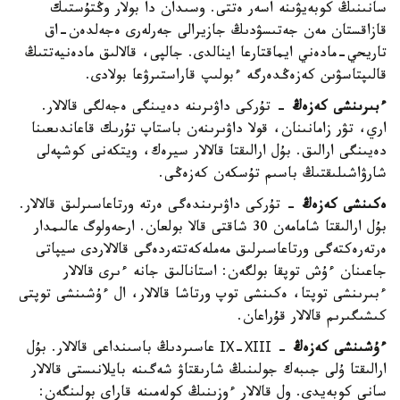
سانىنىڭ كوبەيۋىنە اسەر ەتتى. وسىدان دا بولار وڭتۇستىك
قازاقستان مەن جەتىسۋدىڭ جازيرالى جەرلەرى ەجەلدەن-اق
تاريحي-مادەني ايماقتارعا اينالدى. جالپى، قالالىق مادەنيەتتىڭ
قالىپتاسۋىن كەزەڭدەرگە ءبولىپ قاراستىرۋعا بولادى.
ءبىرىنشى كەزەڭ
- تۇركى داۋىرىنە دەيىنگى ەجەلگى قالالار.
اري، تۋر زامانىنان، قولا داۋىرىنەن باستاپ تۇرىك قاعاندىعىنا
دەيىنگى ارالىق. بۇل ارالىقتا قالالار سيرەك، ويتكەنى كوشپەلى
شارۋاشىلىقتىڭ باسىم تۇسكەن كەزەڭى.
ەكىنشى كەزەڭ
- تۇركى داۋىرىندەگى ەرتە ورتاعاسىرلىق قالالار.
بۇل ارالىقتا شامامەن 30 شاقتى قالا بولعان. ارحەولوگ عالىمدار
ەرتەرەكتەگى ورتاعاسىرلىق مەملەكەتتەردەگى قالالاردى سيپاتى
جاعىنان ءۇش توپقا بولگەن: استانالىق جانە ءىرى قالالار
ءبىرىنشى توپتا، ەكىنشى توپ ورتاشا قالالار، ال ءۇشىنشى توپتى
كىشىگىرىم قالالار قۇراعان.
ءۇشىنشى كەزەڭ
- ІХ-ХІІІ عاسىردىڭ باسىنداعى قالالار. بۇل
ارالىقتا ۇلى جىبەك جولىنىڭ شارىقتاۋ شەگىنە بايلانىستى قالالار
سانى كوبەيدى. ول قالالار ءوزىنىڭ كولەمىنە قاراي بولىنگەن: