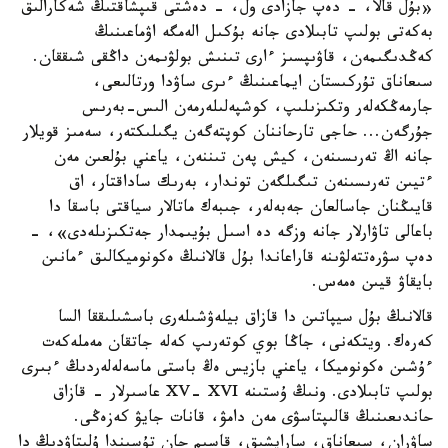
«بۇل قالا، - دەپ جازادى ول، - دەشتى قىپشاقتىڭ شەكارالىق
بەكەتى بولىپ تابىلادى جانە بۇكىل الەمگە اۋماعىنىڭ
كەڭدىگىمەن، قاۋىپسىز ءارى تىنىش بولۋىمەن داڭقى شىققان.
سىعاناق تۇركىستان ايماعىنىڭ ءىرى ساۋدا ورتالىعى،
جارمەڭكەلەر وتكىزىلىپ، كوشپەلىلەرمەن الىس-بەرىس
جۇرگەن... حاجى تارحاننان كوپتەگەن يگىلىكتەر، سەمىز قويلار
جانە اڭ تەرىسىنەن، كيش پەن تىننەن، ياعني بۇلعىن مەن
ءتيىن تەرىسىنەن تىگىلگەن توندار، بەرىك ساداقتار، اق
قايىڭنان جاسالعان جەبەلەر، جىبەك ماتالار سياقتى باسقا دا
باعالى تاۋارلار جانە وزگە دە اسىل بۇيىمدار جەتكىزىلەدى»، -
دەپ سۋرەتتەلۋىنە قاراعاندا بۇل قالانىڭ ەكونوميكالىق ءمانىن
بايقاۋ قيىن ەمەس.
قالانىڭ بۇل سيپاتىن دا قازاق بيلەۋشىلەرى باسشىلىققا السا
كەرەك. ويتكەنى، جاڭا بوي كوتەرىپ كەلە جاتقان مەملەكەت
ءۇشىن ەكونوميكا، ياعني بازيس ەڭ باستى ماسەلەلەردىڭ ءبىرى
بولىپ تابىلادى. ونىڭ ۇستىنە XV- XVI عاسىرلار - قازاق
حاندىعىنىڭ قالىپتاسۋى مەن دامۋ، قانات جايۋ كەزەڭى.
ساۋران، سىعاناق، سارايشىق، قاسىم حان تۇسىندا ۇلىتاۋدىڭ دا