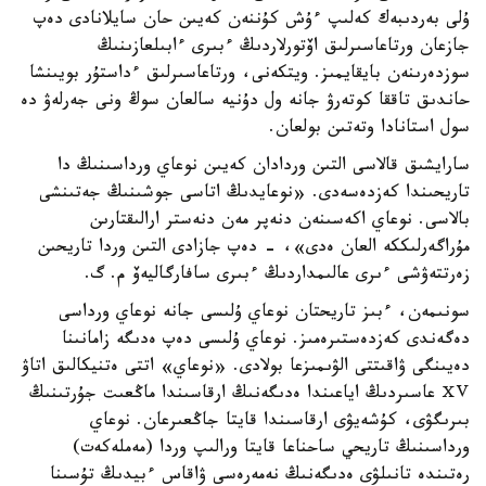
ۇلى بەردىبەك كەلىپ ءۇش كۇننەن كەيىن حان سايلانادى دەپ
جازعان ورتاعاسىرلىق اۆتورلاردىڭ ءبىرى ءابىلعازىنىڭ
سوزدەرىنەن بايقايمىز. ويتكەنى، ورتاعاسىرلىق ءداستۇر بويىنشا
حاندىق تاققا كوتەرۋ جانە ول دۇنيە سالعان سوڭ ونى جەرلەۋ دە
سول استانادا وتەتىن بولعان.
سارايشىق قالاسى التىن وردادان كەيىن نوعاي ورداسىنىڭ دا
تاريحىندا كەزدەسەدى. «نوعايدىڭ اتاسى جوشىنىڭ جەتىنشى
بالاسى. نوعاي اكەسىنەن دنەپر مەن دنەستر ارالىقتارىن
مۇراگەرلىككە العان ەدى»، - دەپ جازادى التىن وردا تاريحىن
زەرتتەۋشى ءىرى عالىمداردىڭ ءبىرى سافارگاليەۆ م. گ.
سونىمەن، ءبىز تاريحتان نوعاي ۇلىسى جانە نوعاي ورداسى
دەگەندى كەزدەستىرەمىز. نوعاي ۇلىسى دەپ ەدىگە زامانىنا
دەيىنگى ۋاقىتتى الۋىمىزعا بولادى. «نوعاي» اتتى ەتنيكالىق اتاۋ
ⅩⅤ عاسىردىڭ اياعىندا ەدىگەنىڭ ارقاسىندا ماڭعىت جۇرتىنىڭ
بىرىگۋى، كۇشەيۋى ارقاسىندا قايتا جاڭعىرعان. نوعاي
ورداسىنىڭ تاريحي ساحناعا قايتا ورالىپ وردا (مەملەكەت)
رەتىندە تانىلۋى ەدىگەنىڭ نەمەرەسى ۋاقاس ءبيدىڭ تۇسىنا