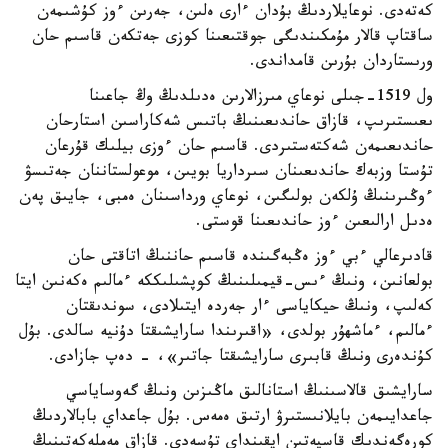
كەتەدى. نوعايلاردىڭ بۇدان ءارى ەلىن، جەرىن ءوز كۇشىمەن
ساقتاپ قالار مۇمكىندىگى جوقتىعىنا كوزى جەتكەن قاسىم حان
ورىستاردان بۇرىن قامداندى.
ول 1519-جىلى نوعاي مىرزالارىن ەدىلدىڭ وڭ جاعىنا
ىعىستىرىپ، قازاق حاندىعىنىڭ باتىس شەكاراسىن استارحان
حاندىعىمەن شەكتەستىردى. قاسىم حان ءوزى بيلىك قۇرعان
تۇستا وزبەك حاندىعىنان سىرداريا بويىن، موعولستاننان جەتىسۋ
ءوڭىرىنىڭ ۇلكەن بولىگىن، نوعاي ورداسىنان ەمبى، جايىق پەن
ەدىل ارالىعىن ءوز حاندىعىنا قوستى.
قادىرعالي ءبي ءوز ەڭبەگىندە قاسىم حاننىڭ اتاقتى حان
بولعانىن، ونىڭ ءىس-قيمىلىنىڭ كوپشىلىككە ءمالىم ەكەنىن ايتا
كەلىپ، ونىڭ حيكاياسى ءار جەردە ايتىلادى، سوندىقتان
ءمالىم، ءماشھۇر بولدى، «اقىرىندا سارايشىقتا دۇنيە سالدى. بۇل
كۇندەرى ونىڭ قابىرى سارايشىقتا جاتىر»، - دەپ جازادى.
سارايشىق قالاسىنىڭ استانالىق ماڭىزىن ونىڭ گەوساياسي
جاعدايىمەن بايلانىستىرۋ ارتىق ەمەس. بۇل جاعداي بابالاردىڭ
كورەگەندىك قاسيەتىن ايقىنداي تۇسەدى. قازاق مەملەكەتىنىڭ