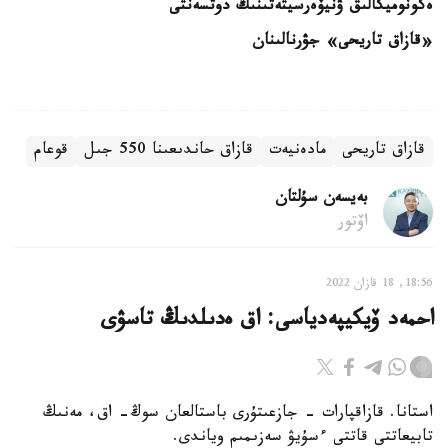
ەكونوميكالىق
ۋنيۆەرسيتەتىنىڭ دوتسەنتى
«قازاق تاريحى» جۋرنالىنان
قازاق تاريحى
مادەنيەت
قازاق حاندىعىنا 550 جىل
قوعام
بەيسەن سۇلتان
اۆتور
18:56, 18 قازان 2022
احمەد ۆيكيپەدياسى: اق ەدىلدىڭ تاسۋى
استانا. قازاقپارات - جازعىتۇرى باستالعان سوڭ- اق، مەنىڭ
تابيعاتتى قاتتى ءسۇيۋ سەزىمىم وياندى.