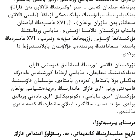
«قازاق حاندىعىنىڭ ساياسي ورتالىعى اۋەلى باتىس جەتىسۋ،
بىرنەشە جىلدان كەيىن - سىر ءوڭىرىنىڭ قالالارى مەن قاراتاۋ
بەتكەيلەرىنىڭ سولتۇستىك بولىگىندەگى اۋماققا (باستى قالالارى
سىعاناق پەن ساۋران بولعان)، ال ХVІ عاسىردىڭ اياعىنان
باستاپ تۇركىستان قالاسىنا اۋىستى». ساياسي ورتالىقتىڭ
تۇركىستانعا اۋىسۋىن رۋزبيحانعا سۇيەنە وتىرىپ، ХVІ عاسىردىڭ
باسىندا سىعاناقتىڭ بىرتىندەپ قۇلاۋىمەن بايلانىستىرۋعا دا
بولادى.
تۇركىستان قالاسى ءوزىنىڭ استانالىق قىزمەتىن قازاق
مەملەكەتىنىڭ نىعايعان، ساياسي ارەنادا كورشىلەس ەلدەرگە
بەلگىلى بولا باستاعان كەزدەن باستادى. مۇسىلمان قاۋىمىنىڭ
قاسيەتتى ورنى ءارى قازاق حاندارىنىڭ رەزيدەنتسياسى بولعان
تۇركىستان ءىرى ساياسي، ەكونوميكالىق ءارى مادەني ورتالىق
بولدى. مۇندا ەسىم، جاڭگىر، ابىلاي حانداردىڭ كەسەنەلەرى
سالىندى.
ەرسىناي پىرىمبەتوۆا،
تاريح عىلىمدارىنىڭ كانديداتى،
ت. رىسقۇلوۆ اتىنداعى قازاق