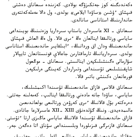
ەكەندىگىنە كوز جەتكىزۋگە بولادى. كەزىندە سىعاناق دەشتى
قىپشاق ءۇشىن «ساۋدا ايلاعى» بولدى، ول دالا مەملەكەتتەرى
حاندارىنىڭ استاناسى سانالدى.
سىعاناق - XI عاسىردان باستاپ سىرداريا وزەنىنىڭ بويىنداعى
ساياسي ورتالىققا اينالعان ەڭ ءىرى قالا. ول ەڭ العاش قىپشاق
حاندىعىنىڭ ودان اق وردانىڭ، ءابىلقايىر حاندىعىنىڭ استاناسى
بولدى. سىرداريانىڭ تارماقتارىن جاعالاي قونىستانعان تايپالار
سۋارمالى ەگىنشىلىكپەن اينالىستى. سىعاناق - موڭعول
شاپقىنشىلىعى تۇسىنداعى وتىراردان كەيىنگى ەرلىكپەن
قورعانعان ەكىنشى باتىر قالا.
سىعاناق قالاسى قازاق حاندىعىنىڭ تۇسىندا اكىمشىلىك،
ساياسي، ساۋدا جانە مادەني ورتالىققا اينالىپ، كەمەلىنە جەتتى.
دەرەكتەر بۇل قالانىڭ ءىرى كەرۋەن ورتالىعى بولعاندىعىن
مالىمدەيدى. ونىڭ گۇلدەنۋى XII- XIII عاسىرلارعا جاتادى.
قازاق حاندىعىنىڭ تۇسىندا قالانىڭ ساياسي ماڭىزى ارتا ءتۇستى.
سىعاناق قازىرگى قىزىلوردا وبلىسىنداعى سۇناق اتا دەگەن جەر.