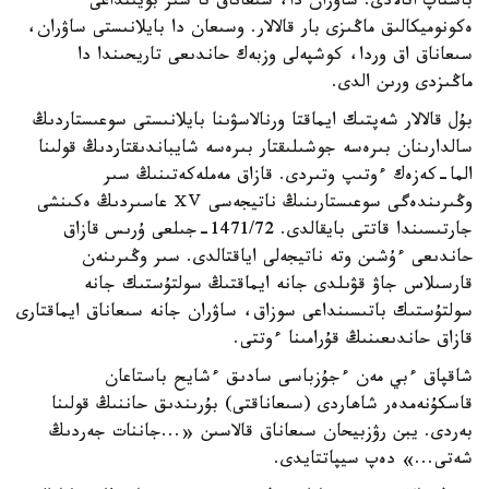
باستاپ اتالادى. ساۋران دا، سىعاناق تا سىر بويىنداعى
ەكونوميكالىق ماڭىزى بار قالالار. وسىعان دا بايلانىستى ساۋران،
سىعاناق اق وردا، كوشپەلى وزبەك حاندىعى تاريحىندا دا
ماڭىزدى ورىن الدى.
بۇل قالالار شەپتىك ايماقتا ورنالاسۋىنا بايلانىستى سوعىستاردىڭ
سالدارىنان بىرەسە جوشىلىقتار بىرەسە شايباندىقتاردىڭ قولىنا
الما-كەزەك ءوتىپ وتىردى. قازاق مەملەكەتىنىڭ سىر
وڭىرىندەگى سوعىستارىنىڭ ناتيجەسى ⅩⅤ عاسىردىڭ ەكىنشى
جارتىسىندا قاتتى بايقالدى. 1471/72-جىلعى ۇرىس قازاق
حاندىعى ءۇشىن وتە ناتيجەلى اياقتالدى. سىر وڭىرىنەن
قارسىلاس جاۋ قۋىلدى جانە ايماقتىڭ سولتۇستىك جانە
سولتۇستىك باتىسىنداعى سوزاق، ساۋران جانە سىعاناق ايماقتارى
قازاق حاندىعىنىڭ قۇرامىنا ءوتتى.
شاقپاق ءبي مەن ءجۇزباسى سادىق ءشايح باستاعان
قاسكۇنەمدەر شاھاردى (سىعاناقتى) بۇرىندىق حاننىڭ قولىنا
بەردى. يبن رۋزبيحان سىعاناق قالاسىن «...جاننات جەردىڭ
شەتى...» دەپ سيپاتتايدى.