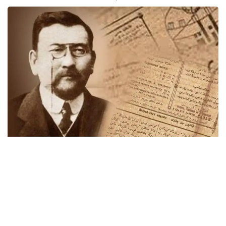
جازعىتۇرعى لاي سەلدەردىڭ وردەن تومەن توبەنىڭ باۋىرىمەن
شۋلاپ، سىلدىرلاپ جۇگىرگەنىن قاراپ تۇرعاندا وتە راحاتتانۋشى
ەدىم. تاعى ءبىر قىزىق كورەتىن نارسەم - سەلدىڭ بەتىن