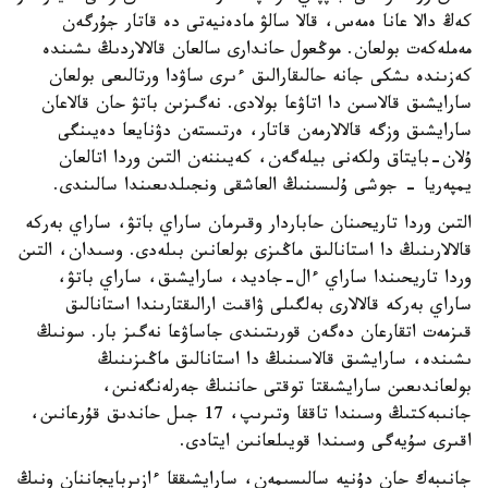
كەڭ دالا عانا ەمەس، قالا سالۋ مادەنيەتى دە قاتار جۇرگەن
مەملەكەت بولعان. موڭعول حاندارى سالعان قالالاردىڭ ىشىندە
كەزىندە ىشكى جانە حالىقارالىق ءىرى ساۋدا ورتالىعى بولعان
سارايشىق قالاسىن دا اتاۋعا بولادى. نەگىزىن باتۋ حان قالاعان
سارايشىق وزگە قالالارمەن قاتار، ەرتىستەن دۋنايعا دەيىنگى
ۇلان-بايتاق ولكەنى بيلەگەن، كەيىننەن التىن وردا اتالعان
يمپەريا - جوشى ۇلىسىنىڭ العاشقى ونجىلدىعىندا سالىندى.
التىن وردا تاريحىنان حاباردار وقىرمان ساراي باتۋ، ساراي بەركە
قالالارىنىڭ دا استانالىق ماڭىزى بولعانىن بىلەدى. وسىدان، التىن
وردا تاريحىندا ساراي ءال-جاديد، سارايشىق، ساراي باتۋ،
ساراي بەركە قالالارى بەلگىلى ۋاقىت ارالىقتارىندا استانالىق
قىزمەت اتقارعان دەگەن قورىتىندى جاساۋعا نەگىز بار. سونىڭ
ىشىندە، سارايشىق قالاسىنىڭ دا استانالىق ماڭىزىنىڭ
بولعاندىعىن سارايشىقتا توقتى حاننىڭ جەرلەنگەنىن،
جانىبەكتىڭ وسىندا تاققا وتىرىپ، 17 جىل حاندىق قۇرعانىن،
اقىرى سۇيەگى وسىندا قويىلعانىن ايتادى.
جانىبەك حان دۇنيە سالىسىمەن، سارايشىققا ءازىربايجاننان ونىڭ