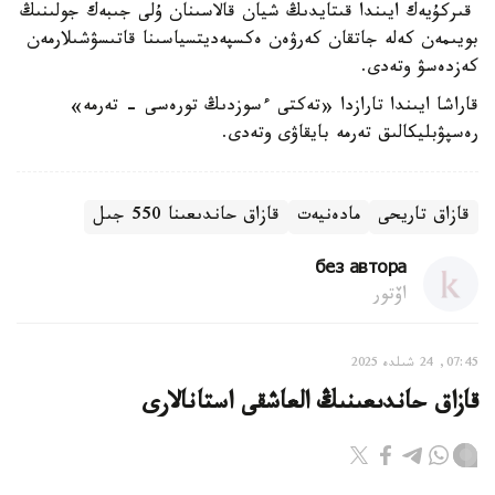
قىركۇيەك ايىندا قىتايدىڭ شيان قالاسىنان ۇلى جىبەك جولىنىڭ
بويىمەن كەلە جاتقان كەرۋەن ەكسپەديتسياسىنا قاتىسۋشىلارمەن
كەزدەسۋ وتەدى.
قاراشا ايىندا تارازدا «تەكتى ءسوزدىڭ تورەسى - تەرمە»
رەسپۋبليكالىق تەرمە بايقاۋى وتەدى.
قازاق تاريحى
مادەنيەت
قازاق حاندىعىنا 550 جىل
без автора
اۆتور
07:45, 24 شىلدە 2025
قازاق حاندىعىنىڭ العاشقى استانالارى