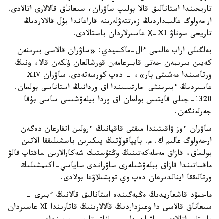
تاريحىندا استانالىق قالا بولىپ ساۋران، سىعاناق قالالارى اتالادى.
ارحەولوگ عالىمداردىڭ زەرتتەۋلەرىنە قاراعاندا بۇل قالالاردىڭ
تاريحى سوناۋ Х-XI عاسىرلاردان باستالادى.
بەلگىلى اراب عالىمى ءال-ماكسيدي: «ساۋران قالاسى بىرىنەن
كەيىن بىرىمەن جەتى قابىرعامەن قورشالعان ۇلكەن قالا، ونىڭ
ورتاسىندا مەشىتى بار»، - دەپ كورسەتەدى. ساۋران ⅩⅣ
عاسىردىڭ ءبىرىنشى جارتىسىندا اق وردانىڭ استاناسى بولعان.
1320-جىلى قايتىس بولعان اق وردا بيلەۋشىسى ساسى بۇقا
جەرلەنگەن.
ساۋران ءوز ۋاقىتىندا مىقتى قاقپانىڭ ءرولىن اتقارعان دەگەن
ارحەولوگ عالىم ك. م. بايپاقوۆتىڭ پىكىرىن باسشىلىققا الاتىن
بولساق، قازاق مەملەكەتىنىڭ وڭتۇستىك شەكارالارىن ساقتاپ قالۋ
ماقساتىندا قازاق بيلەۋشىلەرى ساۋراندى ساياسي-اكىمشىلىك
ورتالىققا اينالدىرعان دەپ وي توپشىلاۋعا بولادى.
ماحمۋد قاشعاريدىڭ ەڭبەگىندە استانالىق قالانىڭ ءبىرى -
سىعاناق قالاسى دا وعىزداردىڭ قالالارىنىڭ قاتارىندا ХI عاسىردان