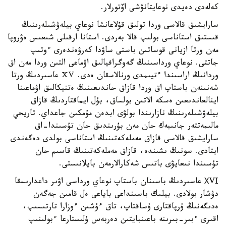
كەلەدى دەيدى نوعايتانۋشى اۆتورلار.
سارايشىق قالاسى وردا تولىق قۇلاعانشا نوعاي بيلەۋشىلەرىنىڭ
قىستىق استاناسى بولىپ قالا بەردى. استانا ارقىلى شىعىس ەۋروپا
مەن ورتا ازيانى قوساتىن باستى ساۋدا كەرۋەندەرى ءوتىپ
جاتتى. نوعاي ورداسىنىڭ گەوگرافيالىق اۋماعى التىن وردا مەن اق
وردانىڭ اراسىندا ءتيىمدى ورنالاسقان ەدى. ⅩⅤ عاسىردىڭ ورتا
شەنىنەن باستاپ اق وردا قازاق حاندىعىنىڭ ەتنيكالىق اۋماعىنا
اينالعاندىعىن ەسكە الاتىن بولساق، بۇل ايماقتاردىڭ قازاق
بيلەۋشىلەرىنىڭ نازارىندا بولۋى ابدەن مۇمكىن جاعداي. تاريحي
مالىمەتتەر جانىبەك حان مەن بۇرىندىق حان تۇسىندا-اق
سارايشىق قالاسى قازاق مەملەكەتىنىڭ استاناسى بولدى دەگەندى
ايتادى. سونىڭ ىشىندە، قازاق مەملەكەتىنىڭ قاسىم حان
تۇسىندا نىعايۋى باتىس شەكارالارمەن بايلانىستى.
ХVІ عاسىردىڭ باسىنان باستاپ نوعاي ورداسى اۋىر داعدارىسقا
دۋشار بولادى. بيلىك باسىنداعى باياعى ەل قامىن جەگەن
ەدىگەنىڭ ۇرپاقتارى ۇساقتاپ، تاق ءۇشىن ءوزارا تارتىسىپ،
اقىرى ءبىر-بىرىنە باعىنبايتىن دەربەس ۇلىستارعا ءبولىنىپ