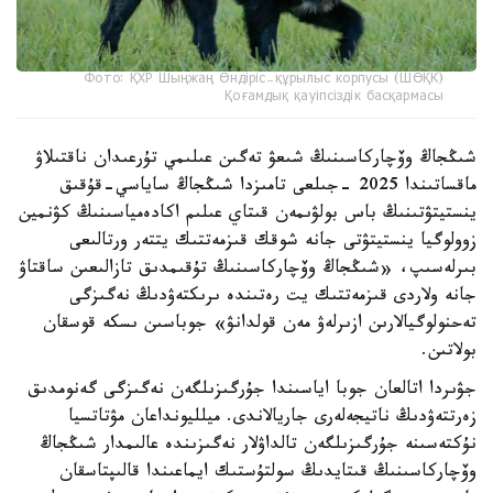
Фото: ҚХР Шыңжаң Өндіріс-құрылыс корпусы (ШӨҚК)
Қоғамдық қауіпсіздік басқармасы
شىڭجاڭ وۆچاركاسىنىڭ شىعۋ تەگىن عىلىمي تۇرعىدان ناقتىلاۋ
ماقساتىندا 2025 -جىلعى تامىزدا شىڭجاڭ ساياسي-قۇقىق
ينستيتۋتىنىڭ باس بولۋىمەن قىتاي عىلىم اكادەمياسىنىڭ كۋنمين
زوولوگيا ينستيتۋتى جانە شوقك قىزمەتتىك يتتەر ورتالىعى
بىرلەسىپ، «شىڭجاڭ وۆچاركاسىنىڭ تۇقىمدىق تازالىعىن ساقتاۋ
جانە ولاردى قىزمەتتىك يت رەتىندە ىرىكتەۋدىڭ نەگىزگى
تەحنولوگيالارىن ازىرلەۋ مەن قولدانۋ» جوباسىن ىسكە قوسقان
بولاتىن.
جۋىردا اتالعان جوبا اياسىندا جۇرگىزىلگەن نەگىزگى گەنومدىق
زەرتتەۋدىڭ ناتيجەلەرى جاريالاندى. ميلليونداعان مۋتاتسيا
نۇكتەسىنە جۇرگىزىلگەن تالداۋلار نەگىزىندە عالىمدار شىڭجاڭ
وۆچاركاسىنىڭ قىتايدىڭ سولتۇستىك ايماعىندا قالىپتاسقان