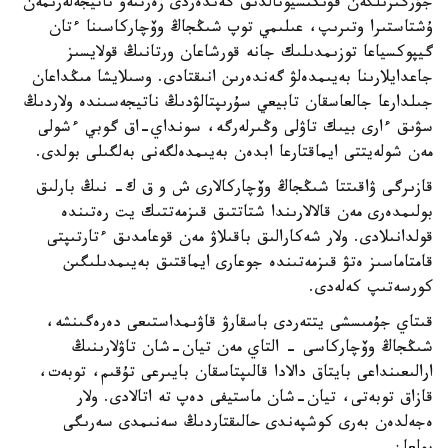
جۇرگىزىلگەن فۋنكتسيونالدىق گەندەردى زەرتتەۋ ناتيجەلەرىمەن
ۇشتاستىرا وتىرىپ، عىلىمي توپ شىڭجاڭ وۆچاركاسىنا ءتان
گيپوكسياعا توزىمدىلىك جانە قورشاعان ورتانىڭ قولايسىز
جاعدايلارىنا بەيىمدەلۋ گەندەرىن انىقتادى. وسىلايشا مىڭداعان
جىلدارعا جالعاسقان تابيعي سۇرىپتالۋدىڭ ناتيجەسىندە ولاردىڭ
سۋىق ءارى بيىك تاۋلى وڭىرلەرگە، سونداي-اق گوبي ءشولى
مەن شولەيتتى ايماقتارعا ابدەن بەيىمدەلگەنى بەلگىلى بولدى.
قازىرگى ۋاقىتتا شىڭجاڭ وۆچاركالارى ش و ق ك- نىڭ بارلىق
بولىمدەرى مەن قالالارىندا شتاتتىق قىزمەتتىك يت رەتىندە
قولدانىلادى. ولار شەكارالىق باقىلاۋ مەن قوعامدىق ءتارتىپتى
قامتاماسىز ەتۋ قىزمەتىندە جوعارى ايماقتىق بەيىمدىلىگىن
كورسەتىپ كەلەدى.
قىتاي جۇمىسشى يتتەردى باسقارۋ قاۋىمداستىعى دەرەگىنشە،
شىڭجاڭ وۆچاركاسى - التاي مەن تيان-شان تاۋلارىنىڭ
ارالىعىنداعى بايتاق دالادا قالىپتاسقان بايىرعى تۇقىم، توبەت،
قازاق توبەتى، تيان-شان ماستيفى دەپ تە اتالادى. ولار
ەجەلدەن بەرى كوشپەندى حالىقتاردىڭ سەنىمدى سەرىگى