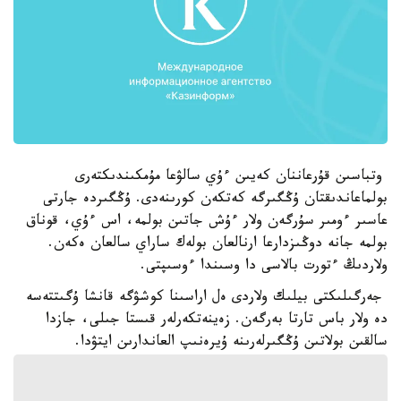
وتباسىن قۇرعاننان كەيىن ءۇي سالۋعا مۇمكىندىكتەرى
بولماعاندىقتان ۇڭگىرگە كەتكەن كورىنەدى. ۇڭگىردە جارتى
عاسىر ءومىر سۇرگەن ولار ءۇش جاتىن بولمە، اس ءۇي، قوناق
بولمە جانە دوڭىزدارعا ارنالعان بولەك ساراي سالعان ەكەن.
ولاردىڭ ءتورت بالاسى دا وسىندا ءوسىپتى.
جەرگىلىكتى بيلىك ولاردى ەل اراسىنا كوشۋگە قانشا ۇگىتتەسە
دە ولار باس تارتا بەرگەن. زەينەتكەرلەر قىستا جىلى، جازدا
سالقىن بولاتىن ۇڭگىرلەرىنە ۇيرەنىپ العاندارىن ايتۋدا.