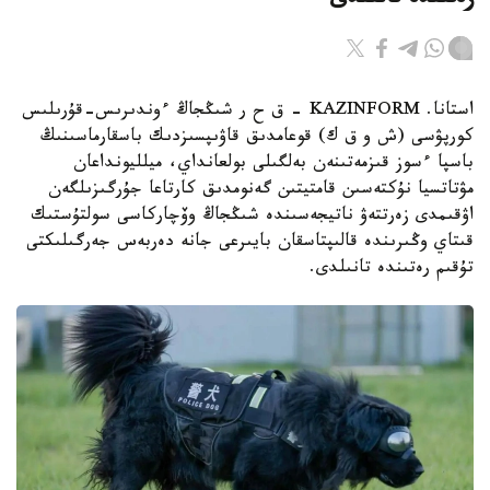
رەتىندە تانىلدى
استانا. KAZINFORM – ق ح ر شىڭجاڭ ءوندىرىس-قۇرىلىس
كورپۋسى (ش و ق ك) قوعامدىق قاۋىپسىزدىك باسقارماسىنىڭ
باسپا ءسوز قىزمەتىنەن بەلگىلى بولعانداي، ميلليونداعان
مۋتاتسيا نۇكتەسىن قامتيتىن گەنومدىق كارتاعا جۇرگىزىلگەن
اۋقىمدى زەرتتەۋ ناتيجەسىندە شىڭجاڭ وۆچاركاسى سولتۇستىك
قىتاي وڭىرىندە قالىپتاسقان بايىرعى جانە دەربەس جەرگىلىكتى
تۇقىم رەتىندە تانىلدى.