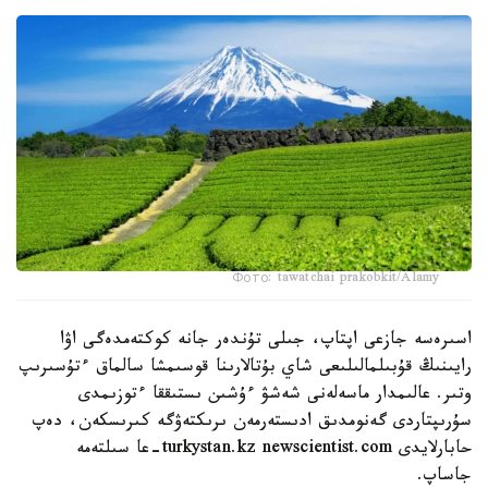
Фото: tawatchai prakobkit/Alamy
اسىرەسە جازعى اپتاپ، جىلى تۇندەر جانە كوكتەمدەگى اۋا
رايىنىڭ قۇبىلمالىلىعى شاي بۇتالارىنا قوسىمشا سالماق ءتۇسىرىپ
وتىر. عالىمدار ماسەلەنى شەشۋ ءۇشىن ىستىققا ءتوزىمدى
سۇرىپتاردى گەنومدىق ادىستەرمەن ىرىكتەۋگە كىرىسكەن، دەپ
حابارلايدى turkystan.kz newscientist.com-عا سىلتەمە
جاساپ.