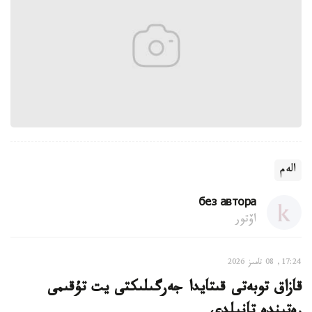
الەم
без автора
اۆتور
17:24, 08 تامىز 2026
قازاق توبەتى قىتايدا جەرگىلىكتى يت تۇقىمى