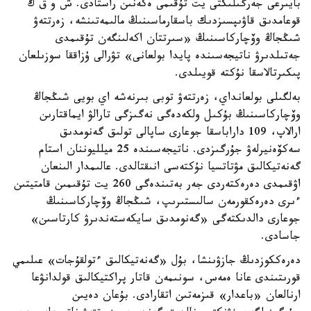
بايىرعى جەرگىلىكتى يت تۇقىمى ەكەنىن راستادى. ش و ق ك
قوعامدىق قاۋىپسىزدىك باسقارماسىنىڭ مالىمەتىنشە، زەرتتەۋ
شىڭجاڭ وۆچاركاسىنىڭ «سىرتتان اكەلىنگەن تۇقىمدى
جەتىلدىرۋ ناتيجەسىندە پايدا بولعانى» تۋرالى ۇزاققا سوزىلعان
پىكىرتالاسقا نۇكتە قويىلدى.
بەلگىلى بولعانداي، زەرتتەۋ توبى بىرنەشە اي بويى شىڭجاڭ
وۆچاركاسىنىڭ بۇكىل ولكەدەگى نەگىزگى تارالۋ ايماقتارىن
ارالاپ، 109 داراباسقا جوعارى ساپالى تولىق گەنومدىق
سەكۆەنيرلەۋ جۇرگىزدى. ناتيجەسىندە 25 ميلليوننان استام
گەنەتيكالىق مۋتاتسيا نۇكتەسى انىقتالدى. عالىمدار الىنعان
اۋقىمدى دەرەكتەردى جەر بەتىندەگى 260 يت تۇقىمىن قامتيتىن
ءىرى دەرەكقورمەن سالىستىرىپ، شىڭجاڭ وۆچاركاسىنىڭ
جوعارى دالدىكتەگى «گەنومدىق سايكەستەندىرۋ كارتاسىن»
جاسادى.
دەرەككوزدىڭ جازۋىنشا، بۇل «گەنەتيكالىق ءتولقۇجات» عىلىمي
قورىتىندى عانا ەمەس، سونىمەن قاتار پراكتيكالىق قولدانۋعا
ارنالعان «باعدار» قىزمەتىن اتقارادى. بۇعان دەيىن