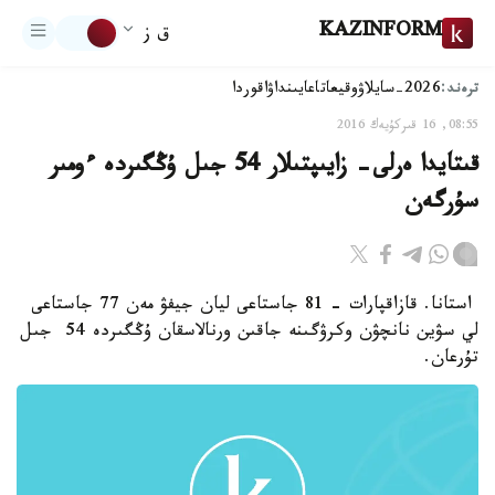
KAZINFORM
ق ز
ترەند:
2026-سايلاۋ
وقيعا
تاعايىنداۋ
اقوردا
08:55, 16 قىركۇيەك 2016
قىتايدا ەرلى- زايىپتىلار 54 جىل ۇڭگىردە ءومىر
سۇرگەن
استانا. قازاقپارات - 81 جاستاعى ليان جيفۋ مەن 77 جاستاعى
لي سۋين نانچۋن وكرۋگىنە جاقىن ورنالاسقان ۇڭگىردە 54 جىل
تۇرعان.