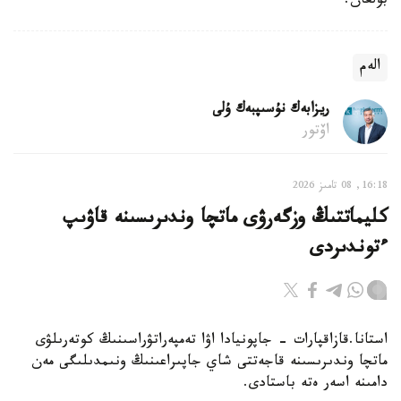
بولعان.
الەم
ريزابەك نۇسىپبەك ۇلى
اۆتور
16:18, 08 تامىز 2026
كليماتتىڭ وزگەرۋى ماتچا وندىرىسىنە قاۋىپ
ءتوندىردى
استانا.قازاقپارات - جاپونيادا اۋا تەمپەراتۋراسىنىڭ كوتەرىلۋى
ماتچا وندىرىسىنە قاجەتتى شاي جاپىراعىنىڭ ونىمدىلىگى مەن
دامىنە اسەر ەتە باستادى.