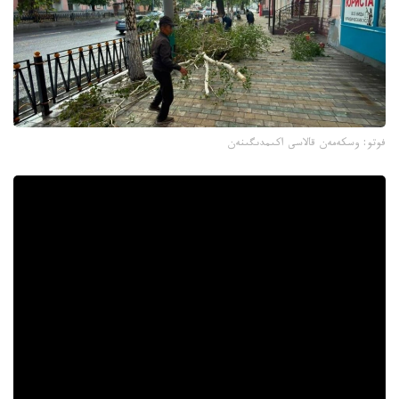
فوتو: وسكەمەن قالاسى اكىمدىگىنەن