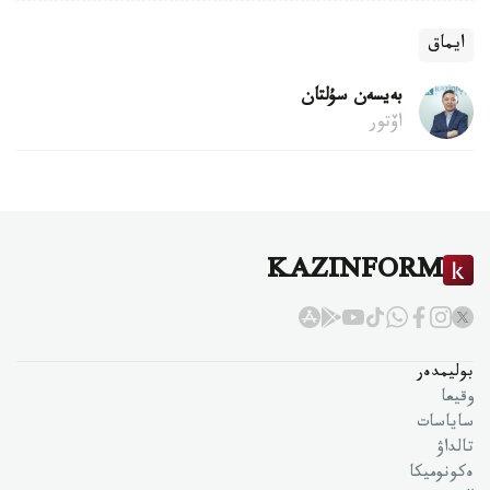
ايماق
بەيسەن سۇلتان
اۆتور
KAZINFORM
بوليمدەر
وقيعا
ساياسات
تالداۋ
ەكونوميكا