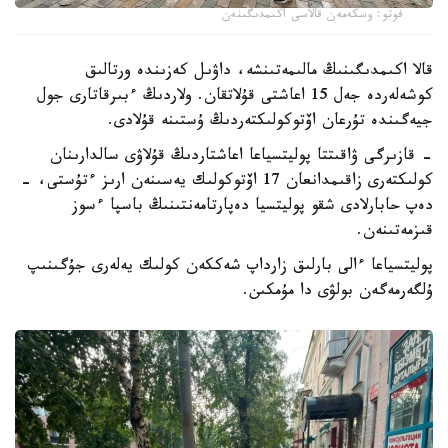
فوتو: وسكەمەن قالاسى اكىمدىگىنەن
قالا اكىمدىگىنىڭ مالىمەتىنشە، داۋىل كەزىندە ورتالىق
كوشەلەردە جەل 15 اعاشتى قۇلاتقان. ولاردىڭ ءبىرقاتارى جول
جيەگىندە تۇرعان اۆتوكولىكتەردىڭ ۇستىنە قۇلادى.
- قازىرگى ۋاقىتتا پوليتسياعا اعاشتاردىڭ قۇلاۋى سالدارىنان
كولىكتەرى زاقىمدانعان 17 اۆتوكولىك يەسىنەن ارىز ءتۇستى، -
دەپ حابارلادى شقو پوليتسيا دەپارتامەنتىنىڭ باسپا ءسوز
قىزمەتىنەن.
پوليتسياعا ءالى بارلىق زارداپ شەككەن كولىك يەلەرى جۇگىنىپ
ۇلگەرمەگەن بولۋى دا مۇمكىن.