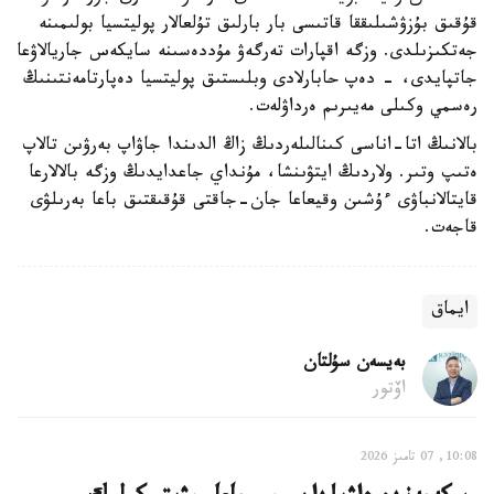
قۇقىق بۇزۋشىلىققا قاتىسى بار بارلىق تۇلعالار پوليتسيا بولىمىنە
جەتكىزىلدى. وزگە اقپارات تەرگەۋ مۇددەسىنە سايكەس جاريالاۋعا
جاتپايدى، - دەپ حابارلادى وبلىستىق پوليتسيا دەپارتامەنتىنىڭ
رەسمي وكىلى مەيىرىم ەرداۋلەت.
بالانىڭ اتا-اناسى كىنالىلەردىڭ زاڭ الدىندا جاۋاپ بەرۋىن تالاپ
ەتىپ وتىر. ولاردىڭ ايتۋىنشا، مۇنداي جاعدايدىڭ وزگە بالالارعا
قايتالانباۋى ءۇشىن وقيعاعا جان-جاقتى قۇقىقتىق باعا بەرىلۋى
قاجەت.
ايماق
بەيسەن سۇلتان
اۆتور
10:08, 07 تامىز 2026