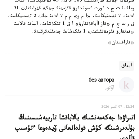
قئزمةتئ جةكة قذرامئنئث 305 ادامئ، 49 تةحنيكاسئ، الماتئ
وبلئسئ ت ج د ءورت ءسوندئرؤ قئزمةتئ جةكة قذرامئنئث 31
ادامئ، 7 تةحنيكاسئ، «ا م و» م م 7 ادامئ جانة 2 تةحنيكاسئ،
ق ر ت ج م «قاز اأياقذتقارؤ» ا ق 1 تئكذشاعئ، الماتئ قالاسئ
«قذتقارؤ قئزمةتئنئث» 1 تئكذشاعئ جذمئلدئرئلدئ.
«قازاقستان»
ايماق
без автора
اۆتور
12:24, 07 تامىز 2026
اتىراۋدا جەكەمەنشىك بالاباقشا تاربيەشىسىنىڭ
بۇلدىرشىنگە كۇش قولدانعانى ۆيدەوعا ءتۇسىپ