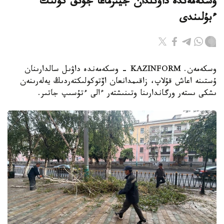
وسكەمەندە داۋىلدان جيىرماعا جۋىق كولىك
ءبۇلىندى
وسكەمەن. KAZINFORM - وسكەمەندە داۋىل سالدارىنان
ۇستىنە اعاش قۇلاپ، زاقىمدانعان اۆتوكولىكتەردىڭ يەلەرىنەن
ىشكى ىستەر ورگاندارىنا وتىنىشتەر ءالى ءتۇسىپ جاتىر.