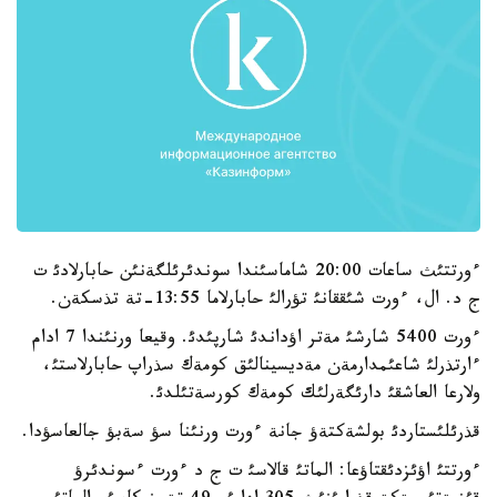
ءورتتئث ساعات 20:00 شاماسئندا سوندئرئلگةنئن حابارلادئ ت
ج د. ال، ءورت شئققانئ تؤرالئ حابارلاما 13:55-تة تذسكةن.
ءورت 5400 شارشئ مةتر اؤداندئ شارپئدئ. وقيعا ورنئندا 7 ادام
ءارتذرلئ شاعئمدارمةن مةديسينالئق كومةك سذراپ حابارلاستئ،
ولارعا العاشقئ دارئگةرلئك كومةك كورسةتئلدئ.
قذرئلئستاردئ بولشةكتةؤ جانة ءورت ورنئنا سؤ سةبؤ جالعاسؤدا.
ءورتتئ اؤئزدئقتاؤعا: الماتئ قالاسئ ت ج د ءورت ءسوندئرؤ