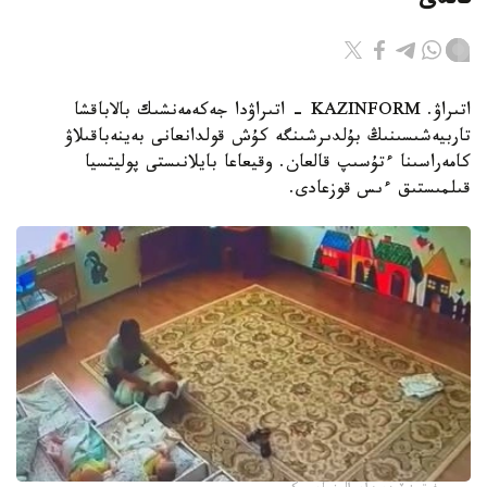
قالدى
اتىراۋ. KAZINFORM - اتىراۋدا جەكەمەنشىك بالاباقشا
تاربيەشىسىنىڭ بۇلدىرشىنگە كۇش قولدانعانى بەينەباقىلاۋ
كامەراسىنا ءتۇسىپ قالعان. وقيعاعا بايلانىستى پوليتسيا
قىلمىستىق ءىس قوزعادى.