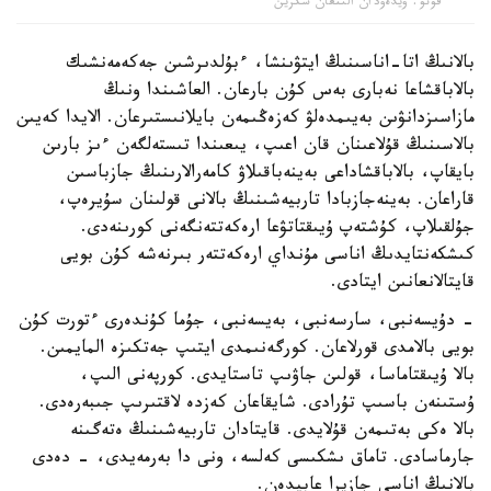
فوتو: ۆيدەودان الىنعان سكرين
بالانىڭ اتا-اناسىنىڭ ايتۋىنشا، ءبۇلدىرشىن جەكەمەنشىك
بالاباقشاعا نەبارى بەس كۇن بارعان. العاشىندا ونىڭ
مازاسىزدانۋىن بەيىمدەلۋ كەزەڭىمەن بايلانىستىرعان. الايدا كەيىن
بالاسىنىڭ قۇلاعىنان قان اعىپ، يىعىندا تىستەلگەن ءىز بارىن
بايقاپ، بالاباقشاداعى بەينەباقىلاۋ كامەرالارىنىڭ جازباسىن
قاراعان. بەينەجازبادا تاربيەشىنىڭ بالانى قولىنان سۇيرەپ،
جۇلقىلاپ، كۇشتەپ ۇيىقتاتۋعا ارەكەتتەنگەنى كورىنەدى.
كىشكەنتايدىڭ اناسى مۇنداي ارەكەتتەر بىرنەشە كۇن بويى
قايتالانعانىن ايتادى.
- دۇيسەنبى، سارسەنبى، بەيسەنبى، جۇما كۇندەرى ءتورت كۇن
بويى بالامدى قورلاعان. كورگەنىمدى ايتىپ جەتكىزە المايمىن.
بالا ۇيىقتاماسا، قولىن جاۋىپ تاستايدى. كورپەنى الىپ،
ۇستىنەن باسىپ تۇرادى. شايقاعان كەزدە لاقتىرىپ جىبەرەدى.
بالا ەكى بەتىمەن قۇلايدى. قايتادان تاربيەشىنىڭ ەتەگىنە
جارماسادى. تاماق ىشكىسى كەلسە، ونى دا بەرمەيدى، - دەدى
بالانىڭ اناسى جازيرا عابيدەن.