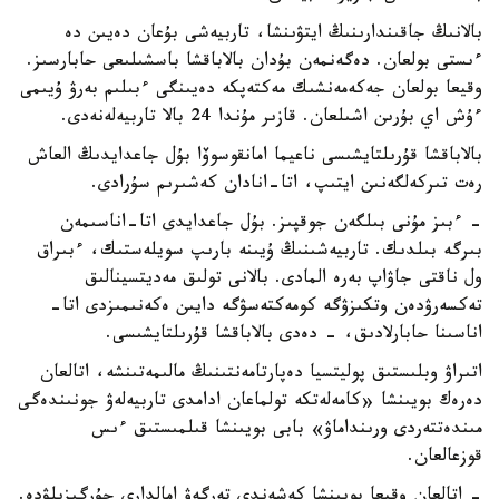
بالانىڭ جاقىندارىنىڭ ايتۋىنشا، تاربيەشى بۇعان دەيىن دە
ءىستى بولعان. دەگەنمەن بۇدان بالاباقشا باسشىلىعى حابارسىز.
وقيعا بولعان جەكەمەنشىك مەكتەپكە دەيىنگى ءبىلىم بەرۋ ۇيىمى
ءۇش اي بۇرىن اشىلعان. قازىر مۇندا 24 بالا تاربيەلەنەدى.
بالاباقشا قۇرىلتايشىسى ناعيما امانقوسوۆا بۇل جاعدايدىڭ العاش
رەت تىركەلگەنىن ايتىپ، اتا-انادان كەشىرىم سۇرادى.
- ءبىز مۇنى بىلگەن جوقپىز. بۇل جاعدايدى اتا-اناسىمەن
بىرگە بىلدىك. تاربيەشىنىڭ ۇيىنە بارىپ سويلەستىك، ءبىراق
ول ناقتى جاۋاپ بەرە المادى. بالانى تولىق مەديتسينالىق
تەكسەرۋدەن وتكىزۋگە كومەكتەسۋگە دايىن ەكەنىمىزدى اتا-
اناسىنا حابارلادىق، - دەدى بالاباقشا قۇرىلتايشىسى.
اتىراۋ وبلىستىق پوليتسيا دەپارتامەنتىنىڭ مالىمەتىنشە، اتالعان
دەرەك بويىنشا «كامەلەتكە تولماعان ادامدى تاربيەلەۋ جونىندەگى
مىندەتتەردى ورىنداماۋ» بابى بويىنشا قىلمىستىق ءىس
قوزعالعان.
- اتالعان وقيعا بويىنشا كەشەندى تەرگەۋ امالدارى جۇرگىزىلۋدە.