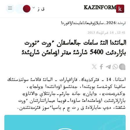
KAZINFORM
ق ز
ترەند:
2026-سايلاۋ
وقيعا
تاعايىنداۋ
اقوردا
12:41, 14 قىركۇيەك 2013
الماتئدا التئ ساعات جالعاسقان ءورت ءتورت
بازاردئث 5400 شارشئ مةتر اؤماعئن شارپئدئ
استانا. 14 - قئركذيةك. قازاقپارات - الماتئ قالاسئ سولتذستئك
ساقينا كوشةسئ بويئندا، جةتئسؤ اؤدانئندا «ولجا»،
«كةرةمةت»، «ايان» جانة جارئم-جارتئلاي «الاتاؤ»
بازارلارئنئث اؤماعئنداعئ ساؤدا-قويما عيماراتتارئنان ءورت
شئقتئ، دةپ حابارلادئ ق ر ت ج م باسپاءسوز قئزمةتئنةن.