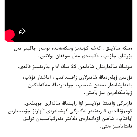
ەسكە سالايىق، كەشە كۇندىز وسكەمەندە نوسەر جاڭبىر مەن
بۇرشاق جاۋىپ، ەكپىندى جەل سوققان بولاتىن.
سونىڭ سالدارىنان شامامەن 25 مىڭ ادام جارىقسىز قالدى.
تۇرعىن ۇيلەردىڭ شاتىرلارى زاقىمدانىپ، اعاشتار قۇلاپ،
باعدارشامدار ىستەن شىعىپ، جولداردىڭ جەكەلەگەن
ۋچاسكەلەرىن سۋ باستى.
قازىرگى ۋاقىتتا قولايسىز اۋا رايىنىڭ سالدارى جويىلدى.
كوممۋنالدىق قىزمەتتەر نەگىزگى كوشەلەردى تازارتۋ جۇمىستارىن
اياقتاپ، شاعىن اۋدانداردى ەلەكتر ەنەرگياسىمەن تولىق
قامتاماسىز ەتتى.