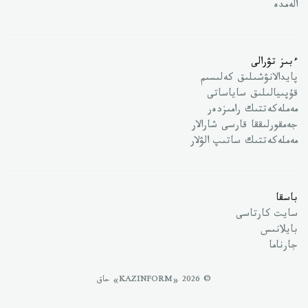
الەمدە
ءبىز تۋرالى
پايدالانۋشىلىق كەلىسىم
قۇپىيالىلىق ساياساتى
مەملەكەتتىك رامىزدەر
جەمقورلىققا قارسى شارالار
مەملەكەتتىك ساتىپ الۋلار
باسقا
سايت كارتاسى
بايلانىس
جارناما
© 2026 «KAZINFORM» حاق