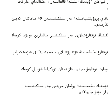
 قيراعان ءۇيدىڭ استىندا قالعانىمەن، ەشقانداي جاراقات
.
سونىمەن قاتار انادولى اگەنتتىگىنىڭ حابارلاۋىنشا، حاتاي پروۆينتسياسىندا جەر سىلكىنىسىنەن 49 ساعاتتان كەيىن
قارىلدى.
لىگىنىڭ قۇتقارۋشىلارى جەر سىلكىنىسى سالدارىن جويۋعا كومەك
ۇتقارۋ جاساعىنىڭ قۇتقارۋشىلارى، مەديتسينالىق قىزمەتكەرلەر
مارت توقايەۆ بەردى. قازاقستان تۇركياعا شۇعىل كومەك
تۇستىك-شىعىسىندا بولعان جويقىن جەر سىلكىنىسىنە