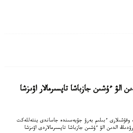
ن الۋ ءۇشىن جازباشا تاپسىرمالار اۋىزشا
جوعارى سىنىپ وقۋشىلارى ءبىلىم بەرۋ جۇيەسىندە جاساندى ينتەللەكت
ۋدىڭ الدىن الۋ ءۇشىن جازباشا تاپسىرمالاردى اۋىزشا