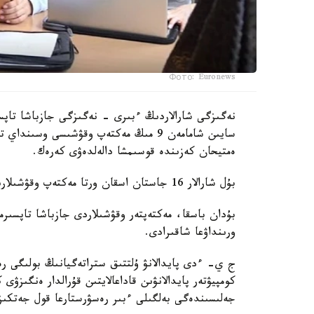
Фото: Euronews
نەگىزگى شارالاردىڭ ءبىرى - نەگىزگى جازباشا تاپسى
سايىن شامامەن 9 مىڭ مەكتەپ وقۋشىسى وس
ەمتيحان كەزىندە قوسىمشا دالەلدەۋى كەرەك.
بۇل شارالار 16 جاستان اسقان ورتا مەكتەپ وقۋشىلارىنا قاتىستى بولادى.
بۇدان باسقا، مەكتەپتەر وقۋشىلاردى جازباشا تاپسىرم
ورىنداۋعا شاقىرادى.
ج ي- ءدى پايدالانۋ ۇلتتىق ستراتەگيانىڭ بولىگى رەت
كومپيۋتەر پايدالانۋىن قاداعالايتىن قۇرالدار ەنگىزۋى
جەلىسىندەگى بەلگىلى ءبىر رەسۋرستارعا قول جەتكى