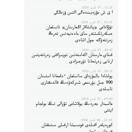
11:25, 07 تامىز 2026
ا ق ش مۋزەيىندەگى التىن ۇزەڭگى
10:24, 07 تامىز 2026
تۋۆاداعى «پاتشالار اڭعارىنان» تابىلعان
ەسكەرتكىشتەر ساق مادەنيەتىن تەرەڭ
زەرتتەۋگە جول اشادى
09:52, 07 تامىز 2026
قىتاي مارستان اكەلىنەتىن توپىراقتى زەرتتەيتىن
ارنايى زەرتحانا تۇرعىزادى
09:25, 07 تامىز 2026
پولشادا بالمۇزداق ساتىلعان ءدامحانا استىنان
900 جىل بۇرىنعى شىركەۋدىڭ قالدىقتارى
تابىلدى
07:06, 07 تامىز 2026
عالىمدار جەردىڭ بولاشاعى تۋرالى تىڭ بولجام
ايتتى
22:44, 06 تامىز 2026
كورەيلەر اقىلدى قوسىمشا ارقىلى ىستىقتان