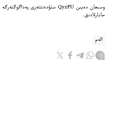
حابارلادىق.
الەم
باقىتجول كاكەش
اۆتور
17:08, 07 تامىز 2026
ترامپ ا ق ش-تا تۋۋ ارقىلى ازاماتت