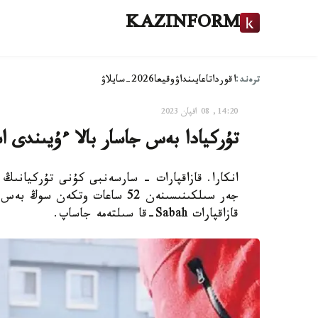
KAZINFORM
ترەند:
اقوردا
تاعايىنداۋ
وقيعا
2026-سايلاۋ
14:20, 08 اقپان 2023
تۇركيادا بەس جاسار بالا ءۇيىندى استىنان 52 ساعاتتان كەيى
انكارا. قازاقپارات - سارسەنبى كۇنى تۇركيانىڭ
جەر سىلكىنىسىنەن 52 ساعات وتك
قازاقپارات Sabah-قا سىلتەمە جاساپ.