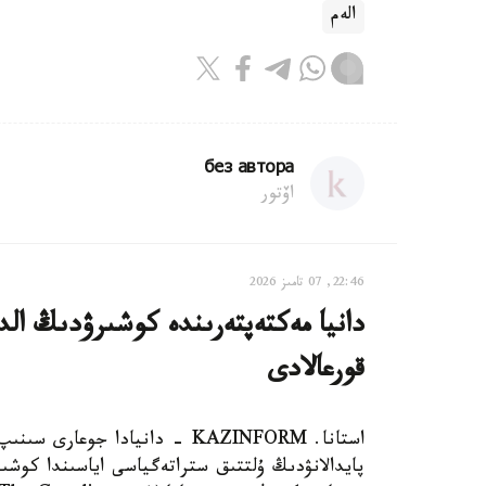
الەم
без автора
اۆتور
22:46, 07 تامىز 2026
دانيا مەكتەپتەرىندە كوشىرۋدىڭ الدى
قورعالادى
استانا. KAZINFORM - دانيادا 
پايدالانۋدىڭ ۇلتتىق ستراتەگياسى اياسىندا كوشىر