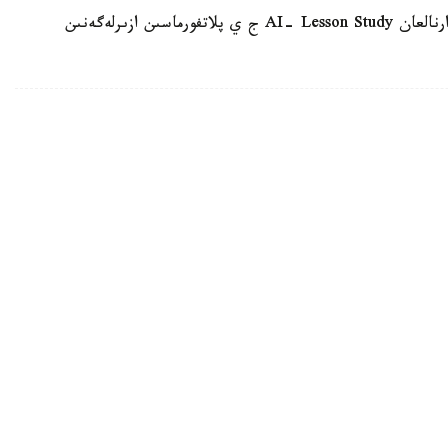
وسىعان دەيىن QyzPU ستۋدەنتتەرى پەداگوگتەرگە ارنالعان AI- Lesson Study ج ي پلاتفورماسىن ازىرلەگەنىن
ىق الۋ قۇقىعىن جويعىسى كەلەتىنىن