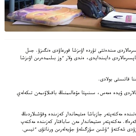
رمالاردى مىندەتتى تۇردە اۋىزشا قورعاۋدى ەنگىزۋ. جىل
ىنداي تاپسىرمالاردى دايىندايدى، ەندى ولار ءوز بىلىمدەرىن اۋىزشا
الاردى ۇيدە ەمەس، سىنىپتا مۇعالىمنىڭ باقىلاۋىمەن تىكەلەي
ىندە مەكتەپتەر جازباشا ەمتيحاندار كەزىندە وقۋشىلاردىڭ
 كەرەك. مەكتەپتەر ەمتيحاندار مەن ساباقتار كەزىندە مەكتەپ
زۋدى شەكتەۋ ءۇشىن سۇزگىلەۋ جۇيەلەرىن ورناتۋى ءتيىس.