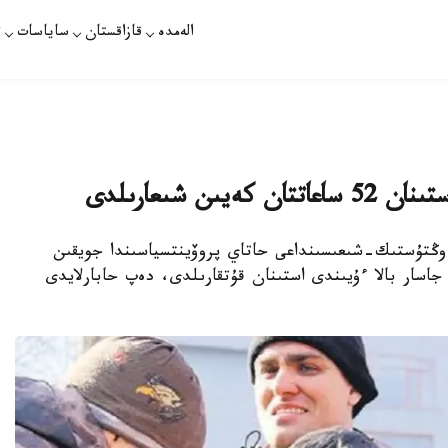
الەمدە
قازاقستان
ساياسات
ت
ن شىعارىلدى
 وڭتۇستىك-شىعىسىنداعى حاتاي پروۆينتسياسىندا جويقىن
ەن سوڭ بەس جاسار بالا ءۇيىندى استىنان قۇتقارىلدى، دەپ حابارلايدى