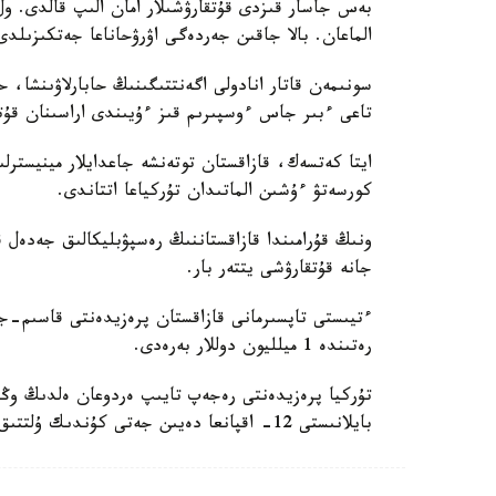
بەس جاسار قىزدى قۇتقارۋشىلار امان الىپ قالدى. ول
الماعان. بالا جاقىن جەردەگى اۋرۋحاناعا جەتكىزىلدى
تاعى ءبىر جاس ءوسپىرىم قىز ءۇيىندى اراسىنان قۇت
ايتا كەتسەك، قازاقستان توتەنشە جاعدايلار مينيستر
كورسەتۋ ءۇشىن الماتىدان تۇركياعا اتتاندى.
ونىڭ قۇرامىندا قازاقستاننىڭ رەسپۋبليكالىق جەدەل ق
جانە قۇتقارۋشى يتتەر بار.
ءتيىستى تاپسىرمانى قازاقستان پرەزيدەنتى قاسىم-جو
رەتىندە 1 ميلليون دوللار بەرەدى.
تۇركيا پرەزيدەنتى رەجەپ تايىپ ەردوعان ەلدىڭ وڭ
بايلانىستى 12- اقپانعا دەيىن جەتى كۇندىك ۇلتتىق ازا تۇتۋ جاريالادى.