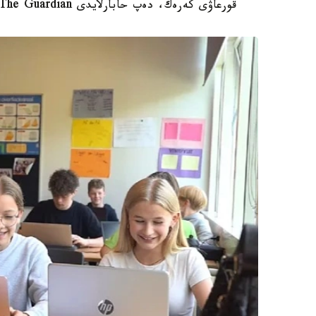
قورعاۋى كەرەك، دەپ حابارلايدى The Guardian.