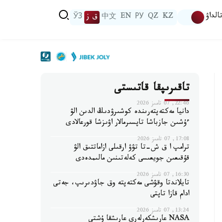
الداۋ
KZ
QZ
РУ
EN
中文
ق ز
ЎЗ
تاقىرىپقا قاتىستى
22:46, 07 تامىز 2026
دانيا مەكتەپتەرىندە كوشىرۋدىڭ الدىن الۋ
ءۇشىن جازباشا تاپسىرمالار اۋىزشا قورعالادى
17:08, 07 تامىز 2026
ترامپ ا ق ش-تا تۋۋ ارقىلى ازاماتتىق الۋ
قۇقىعىن جويعىسى كەلەتىنىن مالىمدەدى
16:30, 07 تامىز 2026
تايلاندتا وقۋشى مەكتەپتە وق جاۋدىرىپ، جەتى
ادام قازا تاپتى
13:24, 07 تامىز 2026
NASA عارىشكەرلەرى عارىشقا ۇشتى