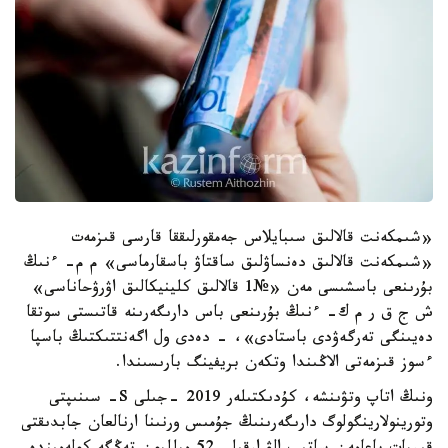
«شىمكەنت قالالىق سىبايلاس جەمقورلىققا قارسى قىزمەت
«شىمكەنت قالالىق دەنساۋلىق ساقتاۋ باسقارماسى» م م- ءنىڭ
بۇرىنعى باسشىسى مەن «№1 قالالىق كلينيكالىق اۋرۋحاناسى»
ش ج ق ر م ك- ءنىڭ بۇرىنعى باس دارىگەرىنە قاتىستى سوتقا
دەيىنگى تەرگەۋدى باستادى»، - دەدى ول اگەنتتىكتىڭ باسپا
ءسوز قىزمەتى الاڭىندا وتكەن بريفينگ بارىسىندا.
ونىڭ اتاپ وتۋىنشە، كۇدىكتىلەر 2019 -جىلى S- سىنىپتى
وتورينولارينگولوگ دارىگەرىنىڭ جۇمىس ورنىنا ارنالعان جابدىقتى