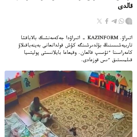
قالدى
اتىراۋ. KAZINFORM - اتىراۋدا جەكەمەنشىك بالاباقشا
تاربيەشىسىنىڭ بۇلدىرشىنگە كۇش قولدانعانى بەينەباقىلاۋ
كامەراسىنا ءتۇسىپ قالعان. وقيعاعا بايلانىستى پوليتسيا
قىلمىستىق ءىس قوزعادى.