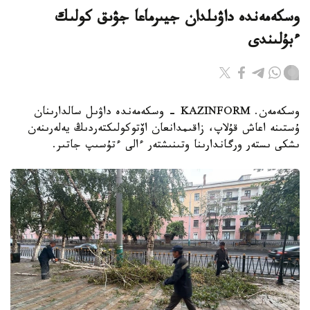
وسكەمەندە داۋىلدان جيىرماعا جۋىق كولىك
ءبۇلىندى
وسكەمەن. KAZINFORM - وسكەمەندە داۋىل سالدارىنان
ۇستىنە اعاش قۇلاپ، زاقىمدانعان اۆتوكولىكتەردىڭ يەلەرىنەن
ىشكى ىستەر ورگاندارىنا وتىنىشتەر ءالى ءتۇسىپ جاتىر.