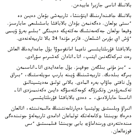
بالانىڭ اناسى جازيرا عابيدەن.
بالانىڭ جاقىندارىنىڭ ايتۋىنشا، تاربيەشى بۇعان دەيىن دە
ءىستى بولعان. دەگەنمەن بۇدان بالاباقشا باسشىلىعى حابارسىز.
وقيعا بولعان جەكەمەنشىك مەكتەپكە دەيىنگى ءبىلىم بەرۋ ۇيىمى
ءۇش اي بۇرىن اشىلعان. قازىر مۇندا 24 بالا تاربيەلەنەدى.
بالاباقشا قۇرىلتايشىسى ناعيما امانقوسوۆا بۇل جاعدايدىڭ العاش
رەت تىركەلگەنىن ايتىپ، اتا-انادان كەشىرىم سۇرادى.
- ءبىز مۇنى بىلگەن جوقپىز. بۇل جاعدايدى اتا-اناسىمەن
بىرگە بىلدىك. تاربيەشىنىڭ ۇيىنە بارىپ سويلەستىك، ءبىراق
ول ناقتى جاۋاپ بەرە المادى. بالانى تولىق مەديتسينالىق
تەكسەرۋدەن وتكىزۋگە كومەكتەسۋگە دايىن ەكەنىمىزدى اتا-
اناسىنا حابارلادىق، - دەدى بالاباقشا قۇرىلتايشىسى.
اتىراۋ وبلىستىق پوليتسيا دەپارتامەنتىنىڭ مالىمەتىنشە، اتالعان
دەرەك بويىنشا «كامەلەتكە تولماعان ادامدى تاربيەلەۋ جونىندەگى
مىندەتتەردى ورىنداماۋ» بابى بويىنشا قىلمىستىق ءىس
قوزعالعان.