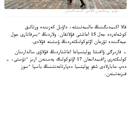
فوتو: وسكەمەن قالاسى اكىمدىگىنەن
قالا اكىمدىگىنىڭ مالىمەتىنشە، داۋىل كەزىندە ورتالىق
كوشەلەردە جەل 15 اعاشتى قۇلاتقان. ولاردىڭ ءبىرقاتارى جول
جيەگىندە تۇرعان اۆتوكولىكتەردىڭ ۇستىنە قۇلادى.
- قازىرگى ۋاقىتتا پوليتسياعا اعاشتاردىڭ قۇلاۋى سالدارىنان
كولىكتەرى زاقىمدانعان 17 اۆتوكولىك يەسىنەن ارىز ءتۇستى، -
دەپ حابارلادى شقو پوليتسيا دەپارتامەنتىنىڭ باسپا ءسوز
قىزمەتىنەن.
پوليتسياعا ءالى بارلىق زارداپ شەككەن كولىك يەلەرى جۇگىنىپ
ۇلگەرمەگەن بولۋى دا مۇمكىن.