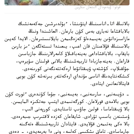
فوتو: ۆيدەودان الىنعان سكرين
بالانىڭ اتا-اناسىنىڭ ايتۋىنشا، ءبۇلدىرشىن جەكەمەنشىك
بالاباقشاعا نەبارى بەس كۇن بارعان. العاشىندا ونىڭ
مازاسىزدانۋىن بەيىمدەلۋ كەزەڭىمەن بايلانىستىرعان. الايدا كەيىن
بالاسىنىڭ قۇلاعىنان قان اعىپ، يىعىندا تىستەلگەن ءىز بارىن
بايقاپ، بالاباقشاداعى بەينەباقىلاۋ كامەرالارىنىڭ جازباسىن
قاراعان. بەينەجازبادا تاربيەشىنىڭ بالانى قولىنان سۇيرەپ،
جۇلقىلاپ، كۇشتەپ ۇيىقتاتۋعا ارەكەتتەنگەنى كورىنەدى.
كىشكەنتايدىڭ اناسى مۇنداي ارەكەتتەر بىرنەشە كۇن بويى
قايتالانعانىن ايتادى.
- دۇيسەنبى، سارسەنبى، بەيسەنبى، جۇما كۇندەرى ءتورت كۇن
بويى بالامدى قورلاعان. كورگەنىمدى ايتىپ جەتكىزە المايمىن.
بالا ۇيىقتاماسا، قولىن جاۋىپ تاستايدى. كورپەنى الىپ،
ۇستىنەن باسىپ تۇرادى. شايقاعان كەزدە لاقتىرىپ جىبەرەدى.
بالا ەكى بەتىمەن قۇلايدى. قايتادان تاربيەشىنىڭ ەتەگىنە
جارماسادى. تاماق ىشكىسى كەلسە، ونى دا بەرمەيدى، - دەدى