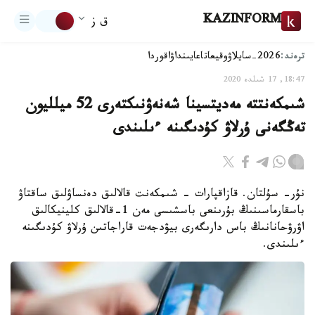
KAZINFORM
ق ز
ترەند:
2026-سايلاۋ
وقيعا
تاعايىنداۋ
اقوردا
18:47, 17 شىلدە 2020
شىمكەنتتە مەديتسينا شەنەۋنىكتەرى 52 ميلليون
تەڭگەنى ۇرلاۋ كۇدىگىنە ءىلىندى
نۇر- سۇلتان. قازاقپارات - شىمكەنت قالالىق دەنساۋلىق ساقتاۋ
باسقارماسىنىڭ بۇرىنعى باسشىسى مەن 1-قالالىق كلينيكالىق
اۋرۋحانانىڭ باس دارىگەرى بيۋدجەت قاراجاتىن ۇرلاۋ كۇدىگىنە
ءىلىندى.