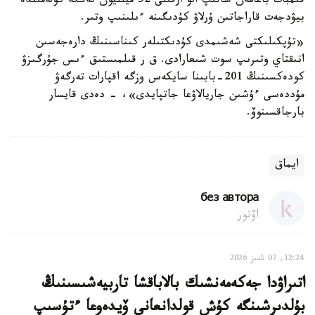
قىمبات باعامەن ساتىپ الۋ ارقىلى 52 ميلليون تەڭگە كولەمىندە
بيۋدجەت قاراجاتىن ۇرلاۋ كۇدىگىنە ءىلىنىپ وتىر.
«تۇپكىلىكتى شەشىمدى كۇدىكتىلەر كىناسىنىڭ دارەجەسىن
انىقتاي وتىرىپ سوت شىعارادى. ق ر قىلمىستىق ءىس جۇرگىزۋ
كودەكسىنىڭ 201-بابىنا سايكەس وزگە اقپارات تەرگەۋ
مۇددەسى ءۇشىن جاريالاۋعا جاتپايدى»، - دەدى قايسار
بارجاقسىنوۆ.
ايماق
без автора
اۆتور
12:24, 07 تامىز 2026
اتىراۋدا جەكەمەنشىك بالاباقشا تاربيەشىسىنىڭ
بۇلدىرشىنگە كۇش قولدانعانى ۆيدەوعا ءتۇسىپ