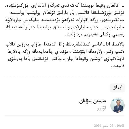
- اتالعان وقيعا بويىنشا كەشەندى تەرگەۋ امالدارى جۇرگىزىلۋدە.
قۇقىق بۇزۋشىلىققا قاتىسى بار بارلىق تۇلعالار پوليتسيا بولىمىنە
جەتكىزىلدى. وزگە اقپارات تەرگەۋ مۇددەسىنە سايكەس جاريالاۋعا
جاتپايدى، - دەپ حابارلادى وبلىستىق پوليتسيا دەپارتامەنتىنىڭ
رەسمي وكىلى مەيىرىم ەرداۋلەت.
بالانىڭ اتا-اناسى كىنالىلەردىڭ زاڭ الدىندا جاۋاپ بەرۋىن تالاپ
ەتىپ وتىر. ولاردىڭ ايتۋىنشا، مۇنداي جاعدايدىڭ وزگە بالالارعا
قايتالانباۋى ءۇشىن وقيعاعا جان-جاقتى قۇقىقتىق باعا بەرىلۋى
قاجەت.
ايماق
بەيسەن سۇلتان
اۆتور
10:08, 07 تامىز 2026