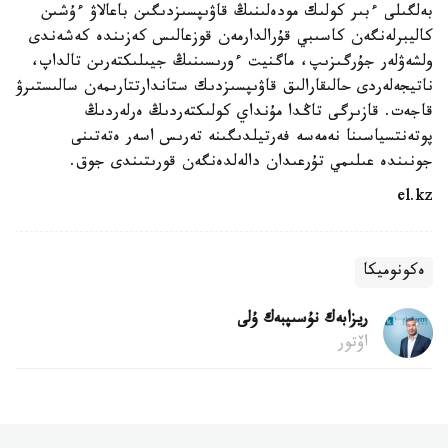
بەلگىلى ءبىر كولىك مودەلىنىڭ قاۋىپسىزدىگىن باعالاۋ ءۇشىن
كاليبرلەنگەن كاسىبي قۇرالدارمەن قوزعالىس كەزىندە كەشەندى
ولشەۋلەر جۇرگىزىپ، ماگنيت ءورىسىنىڭ جيىلىكتەرىن تالداپ،
ناتيجەلەردى حالىقارالىق قاۋىپسىزدىك ستاندارتتارىمەن سالىستىرۋ
قاجەت. قازىرگى تاڭدا مۇنداي كولىكتەردىڭ ەرلەردىڭ
پوتەنتسياسىنا نەمەسە فەرتيلدىگىنە تەرىس اسەر ەتەتىنى
جونىندە عىلىمي تۇرعىدان دالەلدەنگەن قورىتىندى جوق.
el.kz
ەكونوميكا
ريزابەك نۇسىپبەك ۇلى
اۆتور