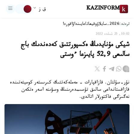
KAZINFORM
ق ز
ترەند:
2026-سايلاۋ
وقيعا
تاعايىنداۋ
اقوردا
10:02, 25 شىلدە 2022
شيكى مۇنايدىڭ ەكسپورتتىق كەدەندىك باج
سالىعى 52,9 پايىزعا ءوستى
نۇر-سۇلتان. قازاقپارات - مەملەكەتتىك كىرىستەر كوميتەتىندە
قازاقستانداعى سالىق تۇسىمدەرىنىڭ وسۋىنە اسەر ەتكەن
نەگىزگى فاكتورلار اتالدى.