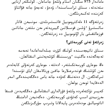
ماماندار 975 مىڭنان استام ولشەۋ جاساعان. كولىكتەر ارنايى
ستەندتە، سىناق تراسساسىندا، ۇدەۋ، تەجەۋ جانە قۋاتتاۋ
كەزىندە تەكسەرىلگەن.
زەرتتەۋگە 11 ەلەكتروموبيل قاتىستىرىلدى. سونىمەن قاتار
سالىستىرۋ ءۇشىن قوسىلاتىن گيبريدتەر مەن ىشتەن جاناتىن
قوزعالتقىشى بار اۆتوموبيل دە زەرتتەلگەن.
زەرتتەۋ نەنى كورسەتتى؟
سىناق ناتيجەسىندە كولىك كۇرت جىلدامداعاندا نەمەسە
تەجەگەندە ماگنيت ءورىسىنىڭ كۇشەيەتىنى انىقتالعان.
ەڭ جوعارى كورسەتكىشتەر، ادەتتە، جوعارى كەرنەۋلى كابەلدەر
مەن كۇشتىك قوندىرعىلارعا جاقىن ورنالاسقان اياق تۇسىندا
تىركەلگەن. ال دەنەنىڭ كەۋدە جانە باس دەڭگەيىندەگى اسەر
الدەقايدا تومەن بولعان.
كەيبىر نۇكتەلەردە ولشەۋ قۇرالدارى انىقتامالىق دەڭگەيدەن قىسقا
مەرزىمدى اسىپ كەتۋدى كورسەتكەن. دەگەنمەن ادامنىڭ
اناتوميالىق مودەلدەرىن پايدالانا وتىرىپ جۇرگىزىلگەن