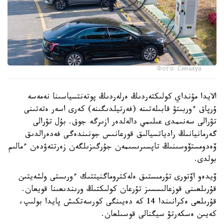
Фото: Синьхуа
الايدا مۇنداي كولىكتەردىڭ ەرلەردىڭ پوتەنتسياسىنا نەمەسە
ۇرپاق ءوربىتۋ قابىلەتىنە (فەرتيلدىگىنە) كەرى اسەر ەتەتىنى
تۋرالى سەنىمدى عىلىمي دالەلدەر ازىرگە جوق. بۇل تۋرالى
گەرمانيانىڭ رادياتسيالىق قورعانىس جونىندەگى فەدەرالدىق
ۆەدومستۆوسىنىڭ تاپسىرىسىمەن جۇرگىزىلگەن زەرتتەۋدەن ءمالىم
بولدى.
ۆيدەو اۆتورى تۇرمىستىق ەلەكتروماگنيتتىك ءورىستى ولشەيتىن
قۇرىلعىنى قوزعالىسسىز تۇرعان كولىكتىڭ ورىندىعىنا قويعان.
قۇرىلعى ەكرانىندا 14 كە دەيىنگى كورسەتكىش پايدا بولىپ،
كەيىن ەسكەرتۋ سيگنالى قوسىلعان.