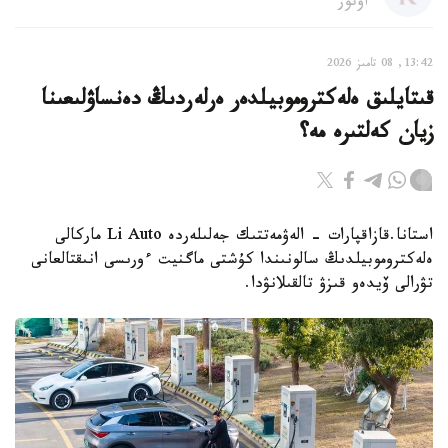
اۆتور
13:42, 08 تامىز 2026
قىتايلىق ەلەكتروموبيلدەر ەرلەردىڭ دەنساۋلىعىنا
زيان كەلتىرە مە؟
استانا.قازاقپارات - الەۋمەتتىك جەلىلەردە Li Auto ماركالى
ەلەكتروموبيلدىڭ سالونىندا كۇشتى ماگنيت ءورىسى انىقتالعانى
تۋرالى ۆيدەو قىزۋ تالقىلانۋدا.