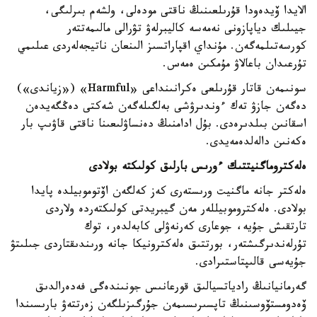
الايدا ۆيدەودا قۇرىلعىنىڭ ناقتى مودەلى، ولشەم بىرلىگى،
جيىلىك دياپازونى نەمەسە كاليبرلەۋ تۋرالى مالىمەتتەر
كورسەتىلمەگەن. مۇنداي اقپاراتسىز الىنعان ناتيجەلەردى عىلىمي
تۇرعىدان باعالاۋ مۇمكىن ەمەس.
سونىمەن قاتار قۇرىلعى ەكرانىنداعى «Harmful» («زياندى»)
دەگەن جازۋ تەك ءوندىرۋشى بەلگىلەگەن شەكتى دەڭگەيدەن
اسقانىن بىلدىرەدى. بۇل ادامنىڭ دەنساۋلىعىنا ناقتى قاۋىپ بار
ەكەنىن دالەلدەمەيدى.
ەلەكتروماگنيتتىك ءورىس بارلىق كولىكتە بولادى
ەلەكتر جانە ماگنيت ورىستەرى كەز كەلگەن اۆتوموبيلدە پايدا
بولادى. ەلەكتروموبيللەر مەن گيبريدتى كولىكتەردە ولاردى
تارتقىش جۇيە، جوعارى كەرنەۋلى كابەلدەر، توك
تۇرلەندىرگىشتەر، بورتتىق ەلەكترونيكا جانە ورىندىقتاردى جىلىتۋ
جۇيەسى قالىپتاستىرادى.
گەرمانيانىڭ رادياتسيالىق قورعانىس جونىندەگى فەدەرالدىق
ۆەدومستۆوسىنىڭ تاپسىرىسىمەن جۇرگىزىلگەن زەرتتەۋ بارىسىندا