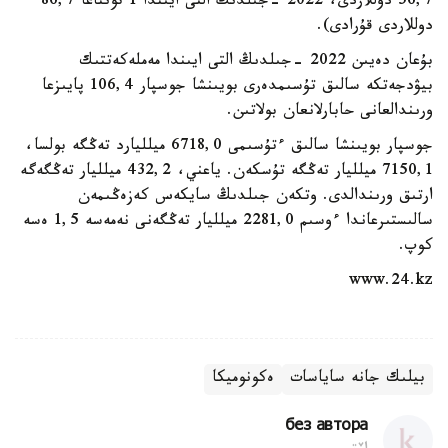
56,7 دوللاردى، 2022 -جىلدىڭ التى ايىندا 1 تونناعا 86,7
دوللاردى قۇرادى).
بۇعان دەيىن 2022 -جىلدىڭ التى ايىندا مەملەكەتتىك
بيۋدجەتكە سالىق تۇسىمدەرى بويىنشا جوسپار 106,4 پايىزعا
ورىندالعانى حابارلانعان بولاتىن.
جوسپار بويىنشا سالىق ءتۇسىمى 6718,0 ميلليارد تەڭگە بولسا،
7150,1 ميلليار تەڭگە تۇسكەن. ياعني، 432,2 ميلليار تەڭگەگە
ارتىق ورىندالدى. وتكەن جىلدىڭ سايكەس كەزەڭىمەن
سالىستىرعاندا ءوسىم 2281,0 ميلليار تەڭگەنى نەمەسە 1,5 ەسە
كوپ.
www.24.kz
بيلىك جانە ساياسات
ەكونوميكا
без автора