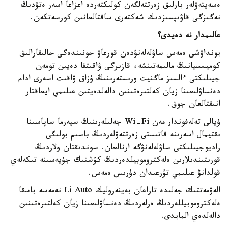
ەسەپتەۋلەر بارلىق زەرتتەلگەن كولىكتەردە اعزاعا اسەر ەتۋدىڭ
نەگىزگى قاۋىپسىزدىك شەكتەرى ساقتالعانىن كورسەتكەن.
عالىمدار نە دەيدى؟
يونداۋشى ەمەس ساۋلەلەنۋدەن قورعاۋ جونىندەگى حالىقارالىق
كوميسسيانىڭ مالىمەتىنشە، قازىرگى ۋاقىتقا دەيىن تومەن
جيىلىكتى ءالسىز ماگنيت ورىستەرىنىڭ ۇزاق ۋاقىت اسەرى ادام
دەنساۋلىعىنا زيان كەلتىرەتىنىن دالەلدەيتىن عىلىمي ايعاقتار
انىقتالعان جوق.
ۇيالى تەلەفوندار مەن Wi-Fi جەلىلەرىنىڭ سپەرما ساپاسىنا
ىقتيمال اسەرىنە قاتىستى زەرتتەۋلەردىڭ باسىم بولىگى
راديوجيىلىكتى ساۋلەلەنۋگە ارنالعان. سوندىقتان ولاردىڭ
قورىتىندىلارىن ەلەكتروموبيلدەردىڭ كۇشتىك جۇيەسىنە تىكەلەي
قولدانۋ عىلىمي تۇرعىدان دۇرىس ەمەس.
الەۋمەتتىك جەلىدە تاراعان بەينەروليك Li Auto نەمەسە باسقا
ەلەكتروموبيللەردىڭ ەرلەردىڭ دەنساۋلىعىنا زيان كەلتىرەتىنىن
دالەلدەي المايدى.