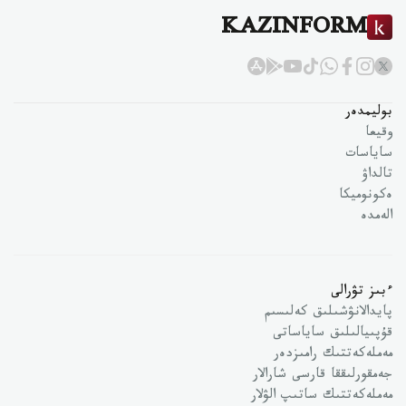
KAZINFORM
بوليمدەر
وقيعا
ساياسات
تالداۋ
ەكونوميكا
الەمدە
ءبىز تۋرالى
پايدالانۋشىلىق كەلىسىم
قۇپىيالىلىق ساياساتى
مەملەكەتتىك رامىزدەر
جەمقورلىققا قارسى شارالار
مەملەكەتتىك ساتىپ الۋلار