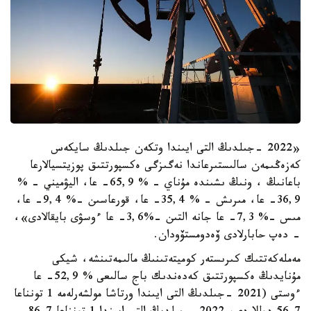
«2022 -جىلدىڭ التى ايىندا وتكەن جىلدىڭ سايكەس
كەزەڭىمەن سالىستىرعاندا نەگىزگى ەكسپورتتىق پوزيتسيالارعا
باعانىڭ ، ونىڭ ىشىندە مۇناي - % 65,9- عا، اليۋميني - %
36,9- عا، مىرىش - % 35,4- عا، قورعاسىن -% 9,4- عا،
مىس -% 7,3- عا جانە التىن -%3,6- عا ءوسۋى بايقالادى»،
- دەپ حابارلادى ۆەدومستۆودان.
مەملەكەتتىك كىرىستەر كوميتەتىنىڭ مالىمەتىنشە، شيكى
مۇنايدىڭ ەكسپورتتىق كەدەندىك باج سالىعى % 52,9- عا
ءوستى (2021 -جىلدىڭ التى ايىندا ورتاشا مولشەرلەمە 1 تونناعا