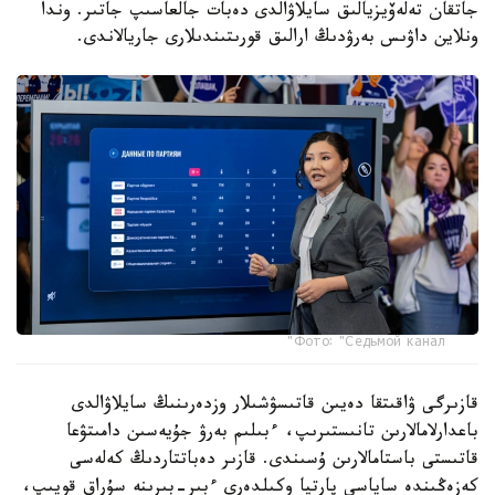
جاتقان تەلەۆيزيالىق سايلاۋالدى دەبات جالعاسىپ جاتىر. وندا
ونلاين داۋىس بەرۋدىڭ ارالىق قورىتىندىلارى جاريالاندى.
Фото: "Седьмой канал"
قازىرگى ۋاقىتقا دەيىن قاتىسۋشىلار وزدەرىنىڭ سايلاۋالدى
باعدارلامالارىن تانىستىرىپ، ءبىلىم بەرۋ جۇيەسىن دامىتۋعا
قاتىستى باستامالارىن ۇسىندى. قازىر دەباتتاردىڭ كەلەسى
كەزەڭىندە ساياسي پارتيا وكىلدەرى ءبىر-بىرىنە سۇراق قويىپ،