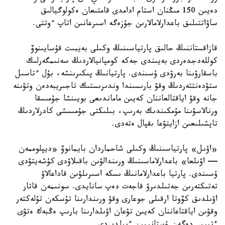
دەيىن 150 مىڭنان استام ادامدى قامتىعان ەكولوگيالىق
ساۋاتتىلىق باعدارلامالارىن جۇزەگە اسىرعانىن اتاپ ءوتتى.
قازاقستاننىڭ حالىق پارتياسىنىڭ وكىلى بەيبىت قۇسايىنوۆ
كوللەدجدەردى بەيىندى جەكە كومپانيالاردىڭ سەنىمگەرلىك
باسقارۋىنا بەرۋدى ۇسىندى. پارتيانىڭ پىكىرىنشە، بۇل ءتاسىل
ستۋدەنتتەردىڭ وقۋ بارىسىندا وندىرىستىك تاجىريبەدەن وتۋىنە
جانە وقۋ اياقتالعاننان كەيىن ماماندىعى بويىنشا جۇمىسقا
ورنالاسۋىنا مۇمكىندىك بەرىپ، بىلىكتى جۇمىسشى كادرلاردىڭ
تاپشىلىعىن ازايتۋعا ىقپال ەتەدى.
«اۋىل» پارتياسىنىڭ وكىلى شاحماردان بايمانوۆ «ديپلوممەن
— اۋىلعا» باعدارلاماسىنىڭ ورىندالۋىن باقىلاۋدى كۇشەيتۋدى
ۇسىندى. پارتيا باعدارلامانىڭ ىسكە اسىرىلۋىن قاداعالاۋ
تەتىكتەرىن جەتىلدىرۋ قاجەت دەپ سانايدى. سونىمەن قاتار
اۋىلدىق كۆوتا ارقىلى جوعارى وقۋ ورىندارىنا تۇسكەن تۇلەكتەر
وقۋىن اياقتاعاننان كەيىن تۋعان اۋىلدارىنا بارىپ ەڭبەك ەتۋى