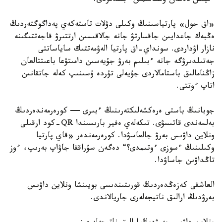
ءتيىس دەگەن ۇستانىمىن ءبىلدىردى.
«اق جول» پارتياسىنىڭ وكىلى دۋلات تاستەكەي پەداگوگتەردىڭ
ەڭبەك جاعدايىن جاقسارتۋ جانە جالاقىسىن ارتتىرۋ قاجەتتىگىنە
نازار اۋداردى. سونداي-اق پارتيا الەۋمەتتىك ساياساتتى
جەتىلدىرۋگە جانە ءبىلىم بەرۋ جۇيەسىن دامىتۋعا باعىتتالعان
زاڭنامالىق باستامالاردى جۇيەلى تۇردە ۇسىنىپ كەلە جاتقانىن
اتاپ ءوتتى.
جوبانىڭ باستى ەرەكشەلىكتەرىنىڭ ءبىرى — كورەرمەندەردىڭ
بەلسەندى قاتىسۋى. تىكەلەي ەفير بارىسىندا QR-كود ارقىلى
ونلاين داۋىس بەرۋ جالعاسۋدا. كورەرمەندەر «قاي پارتيا
وكىلىنىڭ ءسوزى ءوتىمدى؟“ دەگەن سۇراققا جاۋاپ بەرىپ، ءوز
تاڭداۋىن جاساۋدا.
العاشقى كەزەڭدەردىڭ قورىتىندىسى بويىنشا ونلاين داۋىس
بەرۋدىڭ ارالىق ناتيجەلەرى جاريالاندى.