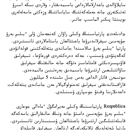
سايلاۋالدى باعدارلامالارداعى باسىمدىقتار، ولاردى ىسكە اسىرۋ
تەتىكتەرى جانە مەملەكەتتىك ساياساتتىڭ وزەكتى ماسەلەلەرى
بويىنشا پىكىر الماسىپ جاتىر.
«ادىلەت» پارتياسىنىڭ وكىلى راۋان كەنجەحان ۇلى ءبىلىم بەرۋ
جۇيەسىن سيفرلاندىرۋعا باعىتتالعان باستامالاردى تانىستىردى.
پارتيا ءبىلىم بەرۋ سالاسىندا جاساندى ينتەللەكتىنى قولدانۋدى
كەڭەيتۋدى ۇسىنىپ، جەكە دەرەكتەردى قورعاۋعا، تسيفرلىق
قاۋىپسىزدىكتى قامتاماسىز ەتۋگە جانە حالىقتىڭ سيفرلىق
ساۋاتتىلىعىن ارتتىرۋعا باسىمدىق بەرەتىنىن مالىمدەدى.
سونىمەن قاتار الداعى بەس جىل ىشىندە 5 ميلليون
قازاقستاندىقتى سيفرلىق تەحنولوگيالار مەن جاساندى ينتەللەكت
داعدىلارىنا وقىتۋ جوسپارى ۇسىنىلدى.
Respublica پارتياسىنىڭ وكىلى مەيرامگۇل ءمادالى جوعارى
ءبىلىم بەرۋ جۇيەسىن دامىتۋ جانە ونىڭ حالىقارالىق باسەكەگە
قابىلەتتىلىگىن ارتتىرۋعا باعىتتالعان ۇسىنىستارىن تانىستىردى.
پارتيا شەتەلدىك تالاپكەرلەرگە ارنالعان سيفرلىق قابىلداۋ