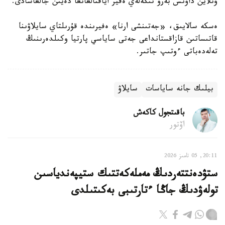
ونلاين داۋىس بەرۋ تىكەلەي ەفير اياقتالعانعا دەيىن جالعاسادى.
ەسكە سالايىق، «جەتىنشى ارنا» ەفيرىندە قۇرىلتاي سايلاۋىنا
قاتىساتىن قازاقستانداعى جەتى ساياسي پارتيا وكىلدەرىنىڭ
تەلەدەباتى ءوتىپ جاتىر.
بيلىك جانە ساياسات
سايلاۋ
باقىتجول كاكەش
اۆتور
20:11, 05 تامىز 2026
ستۋدەنتتەردىڭ مەملەكەتتىك ستيپەندياسىن
تولەۋدىڭ جاڭا ءتارتىبى بەكىتىلدى