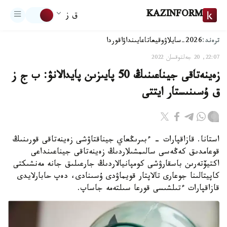
KAZINFORM
ق ز
ترەند:
2026-سايلاۋ
وقيعا
تاعايىنداۋ
اقوردا
22:07, 20 جەلتوقسان 2022
زەينەتاقى جيناعىنىڭ 50 پايىزىن پايدالانۋ: ب ج ز
ق ۇسىنىستار ايتتى
استانا. قازاقپارات - ءبىرىڭعاي جيناقتاۋشى زەينەتاقى قورىنىڭ
قوعامدىق كەڭەسى سالىمشىلاردىڭ زەينەتاقى جيناعىنداعى
اكتيۆتەرىن باسقارۋشى كومپانيالاردىڭ جارعىلىق جانە مەنشىكتى
كاپيتالىنا جوعارى تالاپتار قويماۋدى ۇسىنادى، دەپ حابارلايدى
قازاقپارات ءتىلشىسى قورعا سىلتەمە جاساپ.