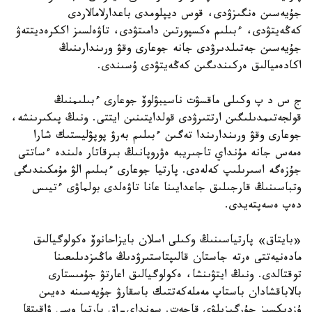
جۇيەسىن ەنگىزۋدى، قوس ديپلومدى باعدارلامالاردى
كەڭەيتۋدى، ءبىلىم ەكسپورتىن دامىتۋدى، تاۋەلسىز اككرەديتتەۋ
جۇيەسىن جەتىلدىرۋدى جانە جوعارى وقۋ ورىندارىنىڭ
اكادەميالىق ەركىندىگىن كەڭەيتۋدى ۇسىندى.
ج س د پ وكىلى ماقسۋت ناسيبۋلوۆ جوعارى ءبىلىمنىڭ
قولجەتىمدىلىگىن ارتتىرۋدى قولدايتىنىن ايتتى. ونىڭ پىكىرىنشە،
جوعارى وقۋ ورىندارىندا تەگىن ءبىلىم بەرۋ پوپۋليستىك شارا
ەمەس جانە مۇنداي تاجىريبە ەۋروپانىڭ بىرقاتار ەلىندە ءساتتى
جۇزەگە اسىرىلىپ كەلەدى. پارتيا جوعارى ءبىلىم الۋ مۇمكىندىگى
وتباسىنىڭ قارجىلىق جاعدايىنا عانا تاۋەلدى بولماۋى ءتيىس
دەپ ەسەپتەيدى.
«بايتاق» پارتياسىنىڭ وكىلى اسلان بايزاحانوۆ ەكولوگيالىق
مادەنيەتتى ەرتە جاستان قالىپتاستىرۋدىڭ ماڭىزدىلىعىنا
توقتالدى. ونىڭ ايتۋىنشا، ەكولوگيالىق اعارتۋ جۇمىستارى
بالاباقشادان باستاپ مەملەكەتتىك باسقارۋ جۇيەسىنە دەيىن
ۇزدىكسىز جۇرگىزىلۋى قاجەت. سونداي-اق پارتيا وسى ۋاقىتقا