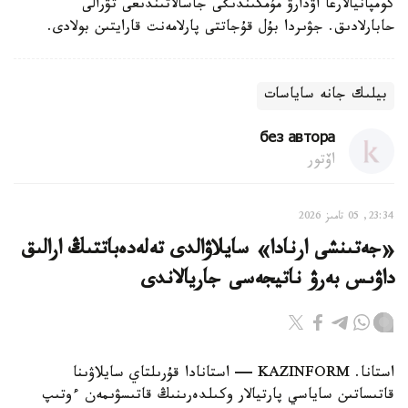
كومپانيالارعا اۋدارۋ مۇمكىندىگى جاسالاتىندىعى تۋرالى
حابارلادىق. جۋىردا بۇل قۇجاتتى پارلامەنت قارايتىن بولادى.
بيلىك جانە ساياسات
без автора
اۆتور
23:34, 05 تامىز 2026
«جەتىنشى ارنادا» سايلاۋالدى تەلەدەباتتىڭ ارالىق
داۋىس بەرۋ ناتيجەسى جاريالاندى
استانا. KAZINFORM — استانادا قۇرىلتاي سايلاۋىنا
قاتىساتىن ساياسي پارتيالار وكىلدەرىنىڭ قاتىسۋىمەن ءوتىپ