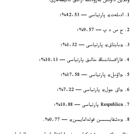
ونلاين داۋىس بەرۋدىڭ ارالىق ناتيجەلەرى:
1. ادىلەت» پارتياسى — 42،53%؛
2. ج س د پ — 9،57%؛
3. «بايتاق» پارتياسى — 1،32%؛
4. قازاقستاننىڭ حالىق پارتياسى — 10،13%؛
5. «اۋىل» پارتياسى — 17،58%؛
6. «اق جول» پارتياسى — 7،22%؛
7. Respublica پارتياسى — 10،88%؛
8. «ەشقايسىسىن قولدامايمىن» — 0،77%.