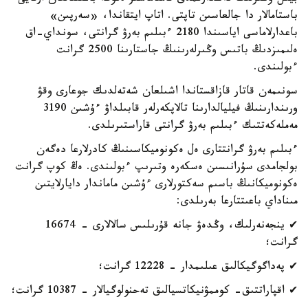
باستامالار دا جالعاسىن تاپتى. اتاپ ايتقاندا، «سەرپىن»
باعدارلاماسى اياسىندا 2180 ءبىلىم بەرۋ گرانتى، سونداي-اق
ەلىمىزدىڭ باتىس وڭىرلەرىنىڭ جاستارىنا 2500 گرانت
ءبولىندى.
سونىمەن قاتار قازاقستاندا اشىلعان شەتەلدىك جوعارى وقۋ
ورىندارىنىڭ فيليالدارىنا تالاپكەرلەر قابىلداۋ ءۇشىن 3190
مەملەكەتتىك ءبىلىم بەرۋ گرانتى قاراستىرىلدى.
ءبىلىم بەرۋ گرانتتارى ەل ەكونوميكاسىنىڭ كادرلارعا دەگەن
بولجامدى سۇرانىسىن ەسكەرە وتىرىپ ءبولىندى. ەڭ كوپ گرانت
ەكونوميكانىڭ باسىم سەكتورلارى ءۇشىن ماماندار دايارلايتىن
مىناداي باعىتتارعا بەرىلدى:
✔ ينجەنەرلىك، وڭدەۋ جانە قۇرىلىس سالالارى - 16674
گرانت؛
✔ پەداگوگيكالىق عىلىمدار - 12228 گرانت؛
✔ اقپاراتتىق- كوممۋنيكاتسيالىق تەحنولوگيالار - 10387 گرانت؛