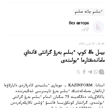
ءبىلىم جانە عىلىم
без автора
اۆتور
20:45, 07 تامىز 2026
بيىل ەڭ كوپ ءبىلىم بەرۋ گرانتى قانداي
ماماندىقتارعا ءبولىندى
استانا. KAZINFORM - جوعارى ءبىلىمدى كادرلاردى دايارلاۋعا
ارنالعان مەملەكەتتىك ءبىلىم بەرۋ تاپسىرىسى شەڭبەرىندە
باكالاۆريات دەڭگەيىنە 75 مىڭنان استام ءبىلىم بەرۋ گرانتى
ءبولىندى. گرانتتار كونكۋرسىنا قاتىسۋ ءۇشىن تالاپكەرلەردەن