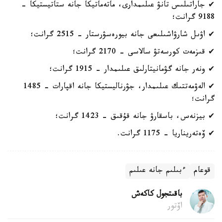
✔ جاراتىلىس تانۋ عىلىمدارى، ماتەماتيكا جانە ستاتيستيكا -
9188 گرانت؛
✔ اۋىل شارۋاشىلىعى جانە بيورەسۋرستار - 2515 گرانت؛
✔ قىزمەت كورسەتۋ سالاسى - 2170 گرانت؛
✔ ونەر جانە گۋمانيتارلىق عىلىمدار - 1915 گرانت؛
✔ الەۋمەتتىك عىلىمدار، جۋرناليستيكا جانە اقپارات - 1485
گرانت؛
✔ بيزنەس، باسقارۋ جانە قۇقىق - 1423 گرانت؛
✔ ۆەتەريناريا - 1175 گرانت.
قوعام
ءبىلىم جانە عىلىم
باقىتجول كاكەش
اۆتور