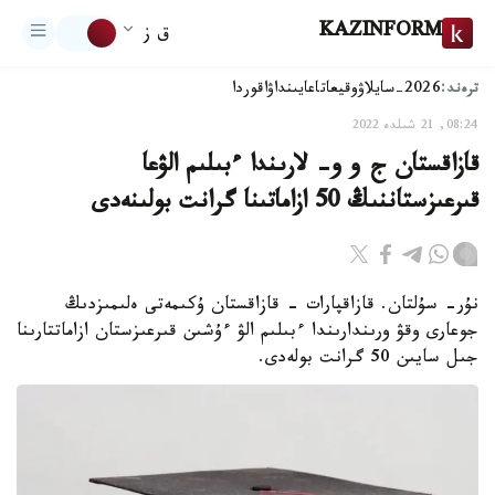
KAZINFORM
ق ز
ترەند:
2026-سايلاۋ
وقيعا
تاعايىنداۋ
اقوردا
08:24, 21 شىلدە 2022
قازاقستان ج و و- لارىندا ءبىلىم الۋعا
قىرعىزستاننىڭ 50 ازاماتىنا گرانت بولىنەدى
نۇر- سۇلتان. قازاقپارات - قازاقستان ۇكىمەتى ەلىمىزدىڭ
جوعارى وقۋ ورىندارىندا ءبىلىم الۋ ءۇشىن قىرعىزستان ازاماتتارىنا
جىل سايىن 50 گرانت بولەدى.