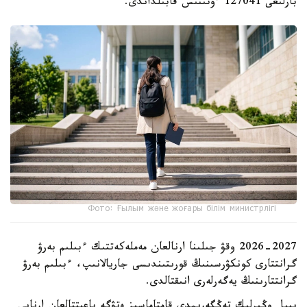
بارلىعى 127041 ءوتىنىش قابىلداندى.
Фото: Ғылым және жоғары білім министрлігі
2026-2027 وقۋ جىلىنا ارنالعان مەملەكەتتىك ءبىلىم بەرۋ
گرانتتارى كونكۋرسىنىڭ قورىتىندىسى جاريالانىپ، ءبىلىم بەرۋ
گرانتتارىنىڭ يەگەرلەرى انىقتالدى.
بيىل وڭىرلىك تەڭگەرىمدى قامتاماسىز ەتۋگە باعىتتالعان ارنايى