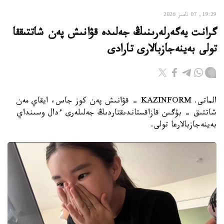
19:29, 07 تامىز 2026
گرانت يەگەرلەرىنىڭ جەلىدە قۋانىش پەن شاتتىققا
تولى بەينەجازبالارى تارادى
الماتى. KAZINFORM - قۋانىش پەن كوز جاس، ايقاي مەن
شاتتىق - بۇگىن قازاقستاندىقتاردىڭ جەلىلەرى ءدال وسىنداي
بەينەجازبالارعا تولى.