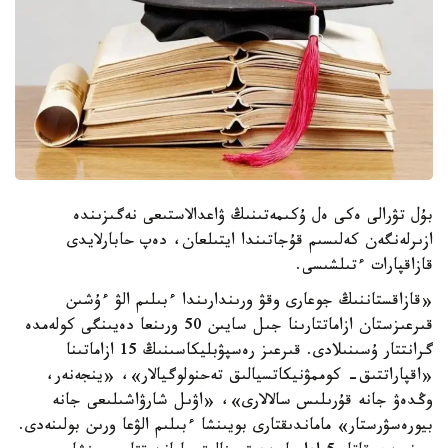
بۇل تۋرالى ەكى ەل ۇكىمەتىنىڭ ۋاعدالاستىعى نەگىزىندە
ازىرلەنگەن كەلىسىم قۇجاتىندا ايتىلعان، دەپ حابارلايدى
قازاقپارات ءتىلشىسى.
«قازاقستاننىڭ جوعارى وقۋ ورىندارىندا ءبىلىم الۋ ءۇشىن
قىرعىزستان ازاماتتارىنا جىل سايىن 50 ورىنعا دەيىنگى كولەمدە
گرانتتار ۇسىنىلادى. قىرعىز رەسپۋبليكاسىنىڭ 15 ازاماتىنا
«اقپاراتتىق- كوممۋنيكاتسيالىق تەحنولوگيالار»، «ينجەنەر،
وڭدەۋ جانە قۇرىلىس سالالارى»، «اۋىل شارۋاشىلىعى جانە
بيورەسۋرستار» ماماندىقتارى بويىنشا ءبىلىم الۋعا ورىن بولىنەدى.