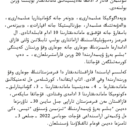
سونىمەن قاتار 5 ادامعا مەديتسينالىق ماماندىقتار بويىنشا ورىن
بولىنەدى.
«پەداگوگيكا عىلىمدارى»، «ونەر جانە گۋمانيتاريا عىلىمدارى»،
«الەۋمەتتىك عىلىمدار، جۋرناليستيكا جانە اقپارات»، «بيزنەس،
باسقارۋ جانە قۇقىق» ماماندىقتارىنا 10 ادام قابىلدانادى. ال
قىرعىز رەسپۋبليكاسىنىڭ ازاماتتارى بولىپ تابىلاتىن ۇلتى قازاق
ادامدارعا ەلىمىزدىڭ جوعارى جانە جوعارى وقۋ ورنىنان كەيىنگى
ءبىلىم بەرۋ ۇيىمدارىندا 20 ورىن قاراستىرىلعان»، - دەپ
كورسەتىلگەن قۇجاتتا.
كەلىسىم اياسىندا قازاقستاندىقتار دا قىرعىزستاننىڭ جوعارى وقۋ
ورىندارىندا وقي الادى. اتاپ ايتقاندا، كورشىلەس ەل تەحنيكالىق
ماماندىقتارعا – 4، مەديتسينا ماماندىقتارىنا – 3، گۋمانيتارلىق-
ەكونوميكا ماماندىقتارىنا 3 ادامدى وقىتادى. قۇجاتقا سايكەس،
قازاقستان مەن قىرعىزستان تاراپى جىل سايىن 30- ناۋرىزعا
دەيىن ءبىلىم بەرۋ ۇيىمدارىنىڭ ءتىزىمىن ۇسىنۋى ءتيىس. ەكى
ەل ۇكىمەتى اراسىنداعى قۇجات جوباسى 2022 -جىلعى 3-
تامىزعا دەيىن قوعام تالقىلاۋىنا ۇسىنىلعان.