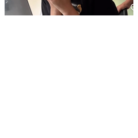
Кадр из видео
بۇگىن، 7-تامىز كۇنى عىلىم جانە جوعارى ءبىلىم مينيسترلىگى
2026-2027 وقۋ جىلىنا ارنالعان مەملەكەتتىك ءبىلىم بەرۋ
گرانتتارىنىڭ يەگەرلەرى ءتىزىمىن جاريالادى. بيىل 75 مىڭنان
استام تالاپكەر ەلىمىزدىڭ جوعارى وقۋ ورىندارىندا تەگىن ءبىلىم
الۋ مۇمكىندىگىنە يە بولدى.
بۇل كۇن كونكۋرس ناتيجەلەرىن تاعاتسىزدانا كۇتكەن مىڭداعان
قازاقستاندىق تۇلەك ءۇشىن ەڭ ماڭىزدى ءارى ۋايىمعا تولى
ساتتەردىڭ بىرىنە اينالدى.