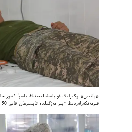
«باتىس» وڭىرلىك قولباسشىلىعىنىڭ باسپا ءسوز حات
قىزمەتكەرلەردىڭ ءبىر مەزگىلدە تاپسىرعان قانى 50 ليترگە جۋىقتادى.