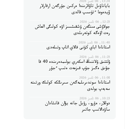
13:24, 06 تامىز 2026
باياناۋىل تاۋلارىندا ەركىن جۇرگەن ارقارلار
ۆيدەوعا ءتۇسىپ قالدى
12:25, 06 تامىز 2026
جولاۋشى مىنگەن ۇشقىشسىز اۋە كولىگى العاش
رەت اۋەگە كوتەرىلدى
11:40, 06 تامىز 2026
استانادا اباي كۇنى قالاي اتاپ وتىلەدى
11:25, 06 تامىز 2026
ۇلتتىق ۇلاننىڭ اسكەري بولىمدەرىندە 40 قا
جۋىق ەگىز جۇپ قىزمەت ەتىپ ءجۇر
11:08, 06 تامىز 2026
استانادا سوندىرىلمەگەن سىرىڭكە كولىك ورتىنە
سەبەپ بولدى
10:23, 06 تامىز 2026
دوللار، ەۋرو، رۋبل جانە يۋان قانشادان
ساۋدالانىپ جاتىر