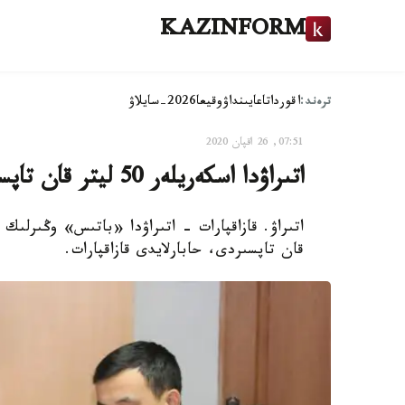
KAZINFORM
ترەند:
اقوردا
تاعايىنداۋ
وقيعا
2026-سايلاۋ
07:51, 26 اقپان 2020
اتىراۋدا اسكەريلەر 50 ليتر قان تاپسىردى
قان تاپسىردى، حابارلايدى قازاقپارات.