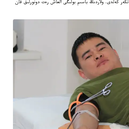
تام اسكەري قىزمەتكەر كەلدى. ولاردىڭ باسىم بولىگى العاش رەت دونورلىق قان