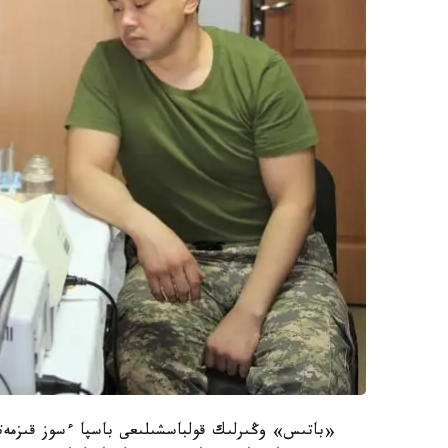
«باتىس» وڭىرلىك قولباسشىلىعى باسپا ءسوز قىزمەتىنى