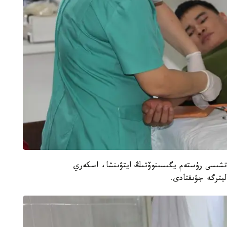
شىسى رۇستەم يگىسىنوۆتىڭ ايتۋىنشا، اسكەري