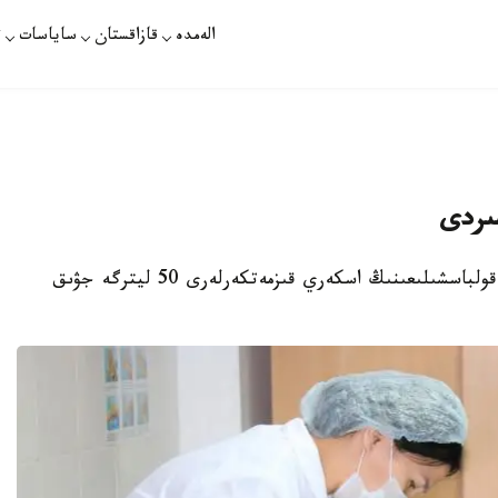
الەمدە
قازاقستان
ساياسات
ت
اتىراۋ. قازاقپارات - اتىراۋدا «باتىس» وڭىرلىك قولباسشىلىعىنىڭ اسكەري قىزمەتكەرلەرى 50 ليترگە جۋىق