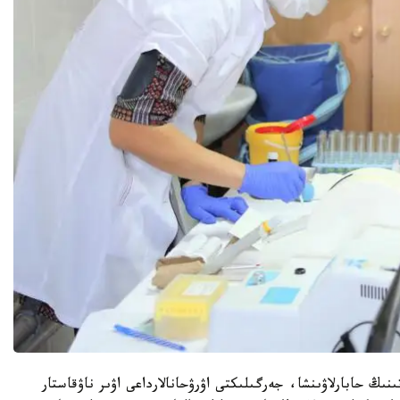
ڭ حابارلاۋىنشا، جەرگىلىكتى اۋرۋحانالارداعى اۋىر ناۋقاستار