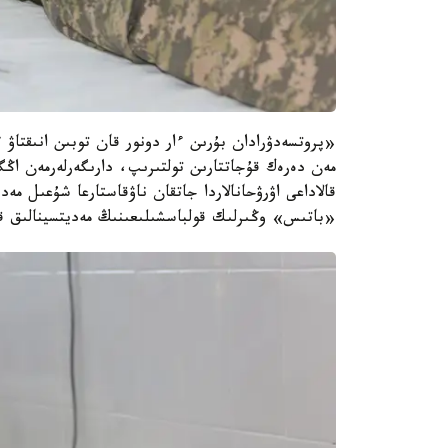
«پروتسەدۋرادان بۇرىن ءار دونور قان توبىن انىقتاۋ ء
مەن دەرەك قۇجاتتارىن تولتىرىپ، دارىگەرلەرمەن اڭگ
قالاداعى اۋرۋحانالاردا جاتقان ناۋقاستارعا شۇعىل م
«باتىس» وڭىرلىك قولباسشىلىعىنىڭ مەديتسينالىق قى