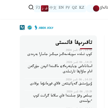
الداۋ
KZ
QZ
РУ
EN
中文
ق ز
ЎЗ
تاقىرىپقا قاتىستى
14:42, 06 تامىز 2026
كوپ تىلدە سويلەسەڭىز ميىڭىز جاسارا بەرەدى
14:25, 06 تامىز 2026
استاناداعى «بايتەرەك» ماڭىندا اتپەن جۇرگەن
ادام جاۋاپقا تارتىلدى
14:10, 06 تامىز 2026
ۆيرۋستىق گەپاتيتتەن قالاي قورعانۋعا بولادى
13:39, 06 تامىز 2026
بيىلعى وقۋ جىلىندا قاي سالاعا گرانت كوپ
ءبولىندى