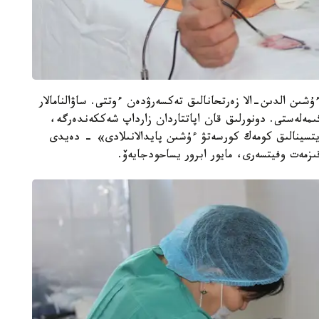
ۇشىن الدىن-الا زەرتحانالىق تەكسەرۋدەن ءوتتى. ساۋالنامالار
ىمەلەستى. دونورلىق قان اپاتتاردان زارداپ شەككەندەرگە،
ەديتسينالىق كومەك كورسەتۋ ءۇشىن پايدالانىلادى» - دەيدى
زمەت وفيتسەرى، مايور ابرور يساحودجايەۆ.