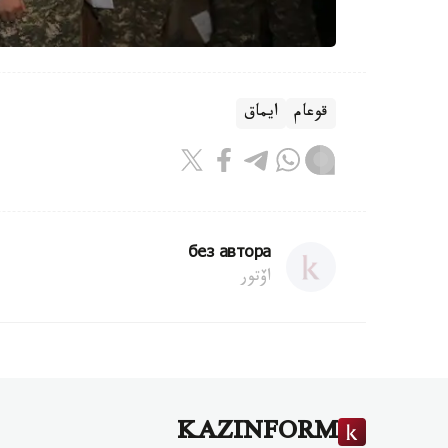
قوعام
ايماق
без автора
اۆتور
KAZINFORM