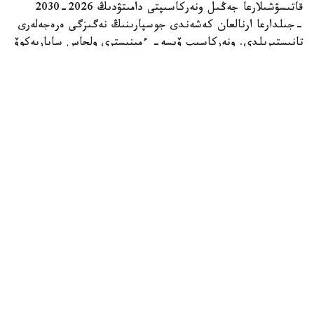
قاتىسۋشىلارعا جەڭىل ونەركاسىپتى دامىتۋدىڭ 2026-2030
-جىلدارعا ارنالعان كەشەندى جوسپارىنىڭ نەگىزگى ەرەجەلەرى
تانىستىرىلدى. ونەركاسىپ ۆيسە- ءمينيسترى ولجاس ساپاربەكوۆ
اتاپ وتكەندەي، قۇجات زاڭناما، ساتىپ الۋ تەتىگىن جەتىلدىرۋ،
«كولەڭكەلى» يمپورتقا قارسى ءىس-قيمىل، ينۆەستيتسيا تارتۋ،
وتاندىق برەندتى دامىتۋ مەن كادر دايارلاۋعا ارنالعان 28 ءىس-
شارانى قامتيدى.