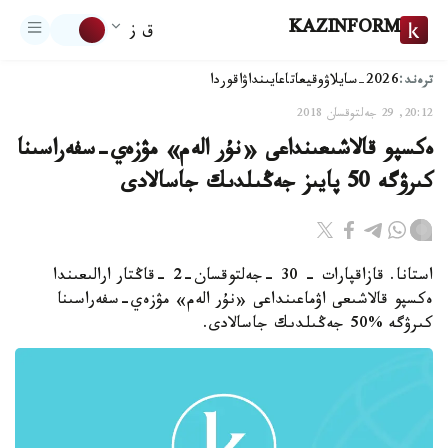
KAZINFORM
ق ز
ترەند:
2026-سايلاۋ
وقيعا
تاعايىنداۋ
اقوردا
20:12, 29 جەلتوقسان 2018
ەكسپو قالاشىعىنداعى «نۇر الەم» مۋزەي-سفەراسىنا
كىرۋگە 50 پايىز جەڭىلدىك جاسالادى
استانا. قازاقپارات - 30 -جەلتوقسان-2 -قاڭتار ارالىعىندا
ەكسپو قالاشىعى اۋماعىنداعى «نۇر الەم» مۋزەي-سفەراسىنا
كىرۋگە %50 جەڭىلدىك جاسالادى.