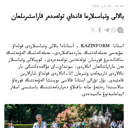
16:44, 06 تامىز 2026
بالالى وتباسىلارعا قانداي تولەمدەر قاراستىرىلعان
استانا. KAZINFORM - استانادا بالالى وتباسىلاردى قولداۋ
جۇيەسى مەملەكەتتىك جاردەماقىلاردى، مەملەكەتتىك الەۋمەتتىك
ساقتاندىرۋ قورىنان تولەنەتىن تولەمدەردى، كوپبالالى وتباسىلار
مەن ماراپاتتالعان انالاردى، سونداي-اق مۇگەدەكتىگى بار
بالالاردى تاربيەلەپ وتىرعان اتا-انالاردى قولداۋ شارالارىن
قامتيدى. بۇل تۋرالى استانا قالاسى بويىنشا الەۋمەتتىك قورعاۋ
سالاسىندا رەتتەۋ جانە باقىلاۋ دەپارتامەنتىنىڭ باسشىسى اسقار
ايماعامبەتوۆ مالىمدەدى.