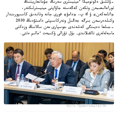
-ۇلتتىق ەكونوميكا ءمينيسترى سەرىك جۇمانعاريننىڭ
توراعالىعىمەن وتكەن كەڭەستە جاۋاپتى مينيسترلىكتەر،
«اتامەكەن» ۇ ك پ، «دامۋ» قورى جانە وتاندىق كاسىپورىندار
وكىلدەرىمەن بىرگە جەڭىل ونەركاسىپتى دامىتۋدىڭ 2030
-جىلعا دەيىنگى كەشەندى جوسپارى مەن سالانىڭ وزەكتى
ماسەلەلەرى تالقىلاندى. بۇل تۋرالى ۇكىمەت ءمالىم ەتتى.
Фото: Правительство РК