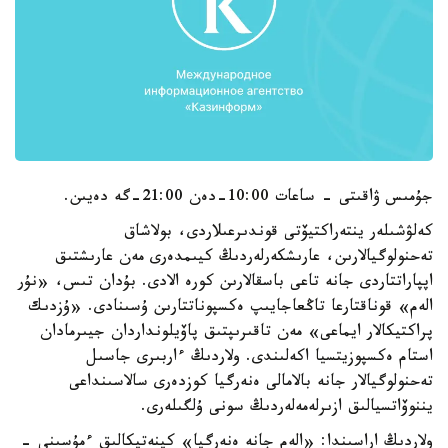
جۇمىس ۋاقىتى - ساعات 10:00-دەن 21:00-گە دەيىن.
كەلۋشىلەر ينتەراكتيۆتى قوندىرعىلاردى، بولاشاق
تەحنولوگيالارىن، عارىشكەرلەردىڭ كيىمدەرى مەن عارىشتىق
اپپاراتتاردى جانە تاعى باسقالارىن كورە الادى. بۇدان تىس، «نۇر
الەم» قوناقتارعا تاڭعاجايىپ ەكسپوناتتارىن ۇسىنادى. «ۇزدىك
پراكتيكالار ايماعى» مەن تاقىرىپتىق پاۆيلونداردان جيىرمادان
استام ەكسپوزيتسيا اكەلىندى. ولاردىڭ ءاربىرى جاسىل
تەحنولوگيالار جانە بالامالى ەنەرگيا كوزدەرى سالاسىنداعى
يننوۆاتسيالىق ازىرلەمەلەردىڭ سونى ۇلگىلەرى.
ولاردىڭ اراسىندا: «الەم جانە ەنەرگيا» كينەتيكالىق ءمۇسىنى -