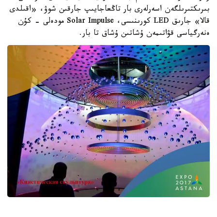
بىرىكتىرىلگەن اسەرلەرى بار تاڭعاجايىپ جارقىن شوۋ، «اقىلدى
قالا» جارىق LED كورىنىسى، Solar Impulse مودەلى - كۇن
ەنەرگياسى قۋاتىمەن ۇشاتىن ۇشاق تا بار.