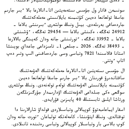
- دەدى سپيكەر استانا قالاسىنىڭ كوممۋنيكاتسيالار الاڭىندا.
سونىمەن قاتار ول جۇمىس ىستەمەيتىن اتا-انالارعا بالا ءبىر جارىم
جاسقا تولعانعا دەيىن كۇتىمىنە بايلانىستى مەملەكەتتىك
جاردەماقى بەرىلەدى. بيىل ونىڭ مولشەرى ءبىرىنشى بالاعا -
24912 تەڭگە، ەكىنشى بالاعا — 29454 تەڭگە، ءۇشىنشى
بالاعا - 33952 تەڭگە، ءتورتىنشى جانە ودان كەيىنگى بالالارعا
- 38493 تەڭگە. 2026 -جىلعى 1- تامىزداعى جاعداي بويىنشا
استانا قالاسىندا 7821 وتباسى وسى جاردەماقىنى الىپ وتىر دەپ
اتاپ ءوتتى.
ال جۇمىس ىستەيتىن اتا-انالارعا مەملەكەتتىك الەۋمەتتىك
ساقتاندىرۋ قورىنان بالا ءبىر جارىم جاسقا تولعانعا دەيىن
كۇتىمىنە بايلانىستى الەۋمەتتىك تولەم تولەنەدى. ونىڭ مولشەرى
سوڭعى ەكى جىلداعى الەۋمەتتىك اۋدارىمدار جۇرگىزىلگەن
ورتاشا ايلىق تابىستىڭ 40 پايىزىن قۇرايدى.
اسقار ايماعامبەتوۆ كوپبالالى وتباسىلاردى قولداۋ شارالارىنا دا
توقتالدى. ونىڭ ايتۋىنشا، كامەلەتكە تولماعان ءتورت جانە ودان
كوپ بالاسى بار وتباسىلار كوپبالالى وتباسى رەتىندە تانىلادى.