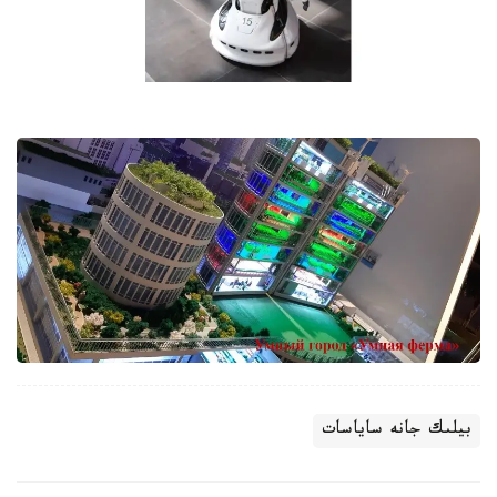
بيلىك جانە ساياسات