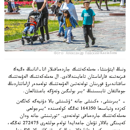
Фото: Александр Павский/Kazinform
ونىڭ ايتۋىنشا، مەملەكەتتىك جاردەماقىلار اتا-انانىڭ ەڭبەك
قىزمەتىنە قاراماستان تاعايىندالادى. ال مەملەكەتتىك الەۋمەتتىك
ساقتاندىرۋ قورىنان تولەنەتىن الەۋمەتتىك تولەمدەر ازاماتتاردىڭ
جوعالتقان تابىسىنىڭ ءبىر بولىگىن وتەۋگە باعىتتالعان.
- ءبىرىنشى، ەكىنشى جانە ءۇشىنشى بالا دۇنيەگە كەلگەن
كەزدە وتباسىعا 164350 تەڭگە كولەمىندە ءبىرجولعى
مەملەكەتتىك جاردەماقى تولەنەدى. ءتورتىنشى جانە ودان
كەيىنگى بالالار تۋعان جاعدايدا تولەم مولشەرى 272475 تەڭگە،