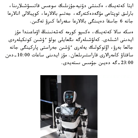
ايتا كەتەيىك، ەكىنشى دۇنيەجۇزىلىك سوعىس قاتىسۋشىلارىنا،
بارلىق توپتاعى مۇگەدەكتەرگە، جەتىم بالالارعا، كوپبالالى انالارعا
جانە 6 جاسقا دەيىنگى بالالارعا سفەراعا كىرۋ تەگىن.
ەسكە سالا كەتەيىك، ەكسپو كورمە كەشەنىنىڭ اۋماعىندا مۇز
ايدىنى اشىلدى. كەلۋشىلەرگە ىڭعايلى بولۋ ءۇشىن كونكيلەردى
جالعا بەرۋ، اۆتوكولىك يەلەرى ءۇشىن جەراستى پاركينگى جانە
ساقتاۋ كامەرالارى قاراستىرىلعان. مۇز ايدىنى ساعات 10:00-دەن
23:00-گە دەيىن جۇمىس ىستەيدى.