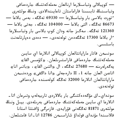
— كوپبالالى وتباسىلارعا ارنالعان مەملەكەتتىك جاردەماقى
وتباسىنىڭ تابىسىنا قاراماستان تاعايىندالادى. ونىڭ مولشەرى
ءتورت بالاسى بار وتباسىلارعا — 69330 تەڭگە، بەس بالاعا —
86673 تەڭگە، التى بالاعا — 104000 تەڭگە، جەتى بالاعا —
121360 تەڭگە. سەگىز جانە ودان كوپ بالاسى بار وتباسىلارعا
ءار بالاعا 17300 تەڭگەدەن تولەنەدى، — دەدى دەپارتامەنت
باسشىسى.
سونىمەن قاتار ماراپاتتالعان كوپبالالى انالارعا اي سايىن
مەملەكەتتىك جاردەماقى قاراستىرىلعان. «كۇمىس القا»
يەگەرلەرىنە — 27680 تەڭگە، ال «التىن القا»، «باتىر انا»
اتاعىن العان جانە 1، II دارەجەلى «انا داڭقى» وردەنىمەن
ماراپاتتالعان انالارعا 32000 تەڭگە كولەمىندە جاردەماقى
تولەنەدى.
سونداي-اق مۇگەدەكتىگى بار بالالاردى تاربيەلەپ وتىرعان اتا-
انالارعا اي سايىن مەملەكەتتىك جاردەماقى بەرىلەدى. بيىل ونىڭ
مولشەرى 81871 تەڭگەنى قۇرايدى. قازىرگى ۋاقىتتا استانا
قالاسىندا مۇنداي قولداۋ شاراسىمەن 12786 اتا-انا قامتىلعان.