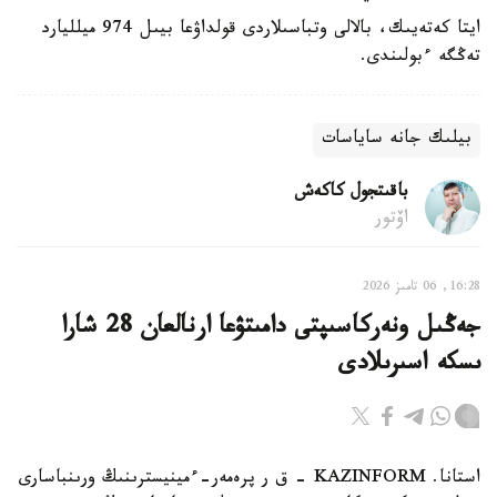
ايتا كەتەيىك، بالالى وتباسىلاردى قولداۋعا بيىل 974 ميلليارد
تەڭگە ءبولىندى.
بيلىك جانە ساياسات
باقىتجول كاكەش
اۆتور
16:28, 06 تامىز 2026
جەڭىل ونەركاسىپتى دامىتۋعا ارنالعان 28 شارا
ىسكە اسىرىلادى
استانا. KAZINFORM - ق ر پرەمەر-ءمينيسترىنىڭ ورىنباسارى