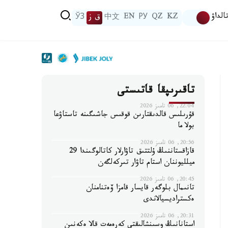
الداۋ
KZ
QZ
РУ
EN
中文
ق ز
ЎЗ
تاقىرىپقا قاتىستى
22:04, 06 تامىز 2026
قۇرىلىس قالدىقتارىن قوقىس جاشىگىنە تاستاۋعا
بولا ما
20:56, 06 تامىز 2026
قازاقستاننىڭ ۇلتتىق تاۋارلار كاتالوگىندا 29
ميلليوننان استام تاۋار تىركەلگەن
20:45, 06 تامىز 2026
تانىمال بلوگەر قايسار قامزا ۆەتنامنان
ەكستراديسيالاندى
20:31, 06 تامىز 2026
استانانىڭ وسىنشالىقتى كەرەمەت قالا ەكەنىن