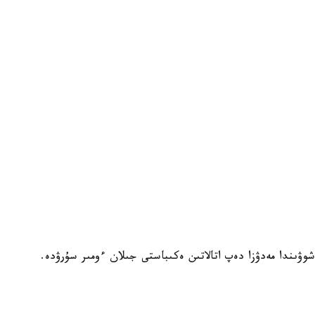
ىندا مەدۋزا دەپ اتالاتىن ەكىباستى جىلان ءومىر سۇرۋدە.