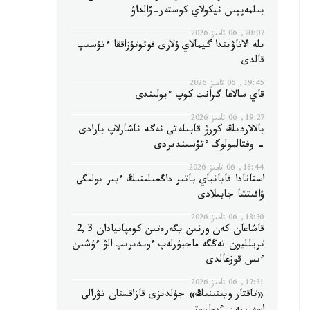
بىلمەپپىن نيكولاي كوستەر-ۆالداۋ
20:07, 06 تامىز 2026
ىلە الاتاۋىندا گيمالاي ۇلارى فوتوتۇزاققا ءتۇسىپ
قالدى
19:45, 06 تامىز 2026
قاي سالاعا گرانت كوپ ءبولىندى
19:27, 06 تامىز 2026
بالالاردىڭ كورۋ قابىلەتى نەگە ناشارلاپ بارادى
- وفتالمولوگ ءتۇسىندىردى
18:44, 06 تامىز 2026
استانادا قابانباي باتىر داڭعىلىنىڭ ءبىر بولىگى
ۋاقىتشا جابىلادى
18:30, 06 تامىز 2026
قاشاعان كەن ورنىن يگەرەتىن كومپانيادان 2,3
تريلليون تەڭگە ماجبۇرلەپ ءوندىرىپ الۋ ءۇشىن
ءىس قوزعالدى
17:31, 06 تامىز 2026
«تاقتار ويىنىنىڭ» جۇلدىزى قازاقستان تۋرالى