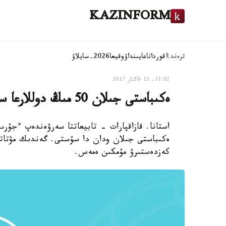
KAZINFORM
ترەند:
اقوردا
تاعايىنداۋ
وقيعا
2026-سايلاۋ
11:02, 12 قاڭتار 2017
ەكىباستى جىلان 50 مىڭ دوللارعا ساتىلدى - فوتو، ۆيدەو
استانا. قازاقپارات - تابيعاتتا سەرۋەندەپ ءجۇ
ەكىباستى جىلان ودان دا سۇستى. گەندىك مۋتاتسي
كەزدەستىرۋ مۇمكىن ەمەس.