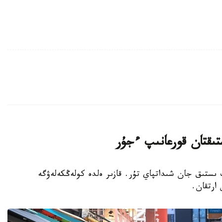
تىقتان قورعانىپ ءجۇر
پ ىستىق جان شىداتپاي تۇر. قازىر ەلدە كولەڭكەلەۋگە
 ارتقان.