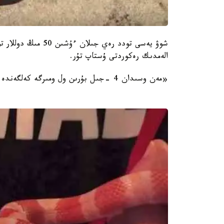
شوۋ يەسى تودد رەي ج
الەمدىك رەكوردتى ۇستاپ تۇر.
«مەن وسىدان 4 -جىل بۇرىن ول ومىرگە كەلگەندە ساتىپ العىم كەلگەن» ، - دەيدى رەي.