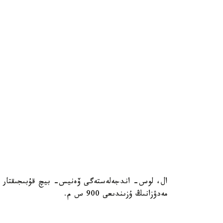
ال، لوس- اندجەلەستەگى ۆەنيس- بيچ قۇبىجىقتار شوۋ
مەدۋزانىڭ ۇزىندىعى 900 س م.