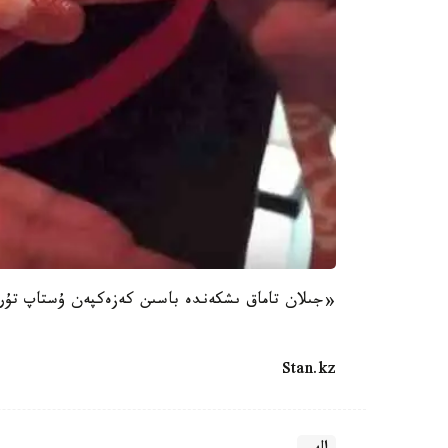
«جىلان تاماق ىشكەندە باسىن كەزەكپەن ۇستاپ تۇر
Stan.kz