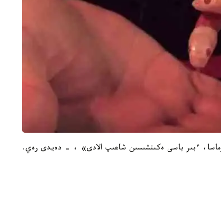
ماسا، ءبىر باسى ەكىنشىسىن شاعىپ الادى» ، - دەيدى رەي.