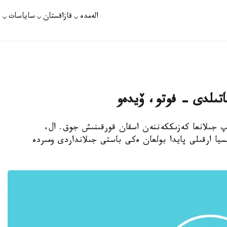
الەمدە
قازاقستان
ساياسات
ت
رىپ جىلانعا كەزىككەننەن اسقان قورقىنىش جوق. ال،
ا ارقىلى پايدا بولعان ەكى باستى جىلانداردى ومىردە