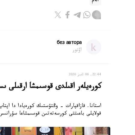
الەم
без автора
اۆتور
22:44, 06 تامىز 2026
كورەيلەر اقىلدى قوسىمشا ارقىلى ىس
استانا. قازاقپارات - وڭتۇستىك كورەيادا دا اپتا
قولايلى باعىتتى كورسەتەتىن قوسىمشاعا سۇرانىس