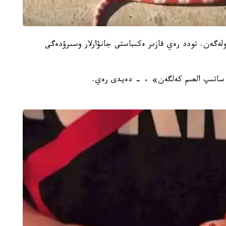
ىلان ءۇشىن 50 مىڭ دوللار تولەگەن. تودد رەي قازىر ەكىباستى جانۋارلار وسىرۋدەگى