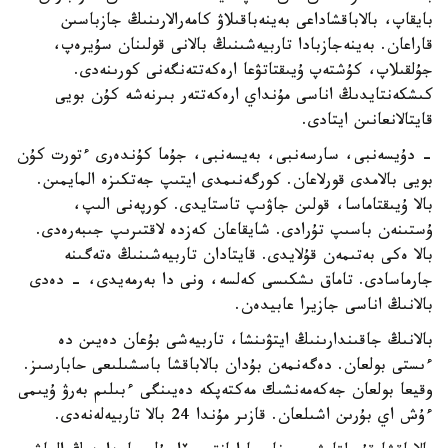
بايقاپ، بالاباقشاداعى بەينەباقىلاۋ كامەرالارىنىڭ جازباسىن
قاراعان. بەينەجازبادا تاربيەشىنىڭ بالانى قولىنان سۇيرەپ،
جۇلقىلاپ، كۇشتەپ ۇيىقتاتۋعا ارەكەتتەنگەنى كورىنەدى.
كىشكەنتايدىڭ اناسى مۇنداي ارەكەتتەر بىرنەشە كۇن بويى
قايتالانعانىن ايتادى.
- دۇيسەنبى، سارسەنبى، بەيسەنبى، جۇما كۇندەرى ءتورت كۇن
بويى بالامدى قورلاعان. كورگەنىمدى ايتىپ جەتكىزە المايمىن.
بالا ۇيىقتاماسا، قولىن جاۋىپ تاستايدى. كورپەنى الىپ،
ۇستىنەن باسىپ تۇرادى. شايقاعان كەزدە لاقتىرىپ جىبەرەدى.
بالا ەكى بەتىمەن قۇلايدى. قايتادان تاربيەشىنىڭ ەتەگىنە
جارماسادى. تاماق ىشكىسى كەلسە، ونى دا بەرمەيدى، - دەدى
بالانىڭ اناسى جازيرا عابيدەن.
بالانىڭ جاقىندارىنىڭ ايتۋىنشا، تاربيەشى بۇعان دەيىن دە
ءىستى بولعان. دەگەنمەن بۇدان بالاباقشا باسشىلىعى حابارسىز.
وقيعا بولعان جەكەمەنشىك مەكتەپكە دەيىنگى ءبىلىم بەرۋ ۇيىمى
ءۇش اي بۇرىن اشىلعان. قازىر مۇندا 24 بالا تاربيەلەنەدى.