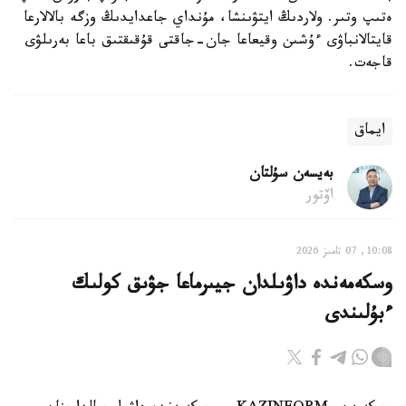
ەتىپ وتىر. ولاردىڭ ايتۋىنشا، مۇنداي جاعدايدىڭ وزگە بالالارعا
قايتالانباۋى ءۇشىن وقيعاعا جان-جاقتى قۇقىقتىق باعا بەرىلۋى
قاجەت.
ايماق
بەيسەن سۇلتان
اۆتور
10:08, 07 تامىز 2026
وسكەمەندە داۋىلدان جيىرماعا جۋىق كولىك
ءبۇلىندى