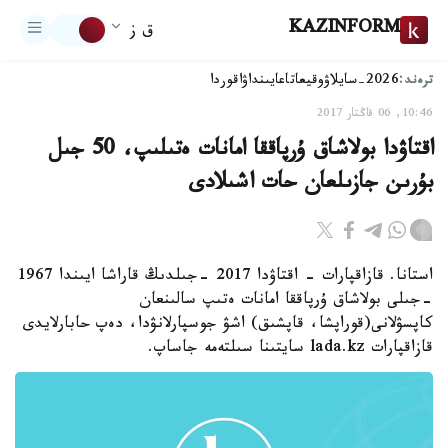
KAZINFORM
ق ز
ترەند:
2026-سايلاۋ
وقيعا
تاعايىنداۋ
اقوردا
10:46, 06 قاڭتار 2017
اقتاۋدا بولاشاق ۇرپاققا امانات ەتىلىپ، 50 جىل
بۇرىن جازىلعان حات اشىلادى
استانا. قازاقپارات - اقتاۋدا 2017 -جىلدىڭ قاراشا ايىندا 1967
-جىلى بولاشاق ۇرپاققا امانات ەتىپ سالىنعان
كاپسۋلانى(قوراپشا، قاپشىق) اشۋ جوسپارلانۋدا، دەپ حابارلايدى
قازاقپارات lada.kz سايتىنا سىلتەمە جاساپ.