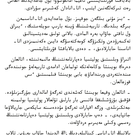
بالاباقشا قۇرىلتايشىسى ناعيما امانقوسوۆا بۇل جاعدايدىڭ العاش
رەت تىركەلگەنىن ايتىپ، اتا-انادان كەشىرىم سۇرادى.
- ءبىز مۇنى بىلگەن جوقپىز. بۇل جاعدايدى اتا-اناسىمەن
بىرگە بىلدىك. تاربيەشىنىڭ ۇيىنە بارىپ سويلەستىك، ءبىراق
ول ناقتى جاۋاپ بەرە المادى. بالانى تولىق مەديتسينالىق
تەكسەرۋدەن وتكىزۋگە كومەكتەسۋگە دايىن ەكەنىمىزدى اتا-
اناسىنا حابارلادىق، - دەدى بالاباقشا قۇرىلتايشىسى.
اتىراۋ وبلىستىق پوليتسيا دەپارتامەنتىنىڭ مالىمەتىنشە، اتالعان
دەرەك بويىنشا «كامەلەتكە تولماعان ادامدى تاربيەلەۋ جونىندەگى
مىندەتتەردى ورىنداماۋ» بابى بويىنشا قىلمىستىق ءىس
قوزعالعان.
- اتالعان وقيعا بويىنشا كەشەندى تەرگەۋ امالدارى جۇرگىزىلۋدە.
قۇقىق بۇزۋشىلىققا قاتىسى بار بارلىق تۇلعالار پوليتسيا بولىمىنە
جەتكىزىلدى. وزگە اقپارات تەرگەۋ مۇددەسىنە سايكەس جاريالاۋعا
جاتپايدى، - دەپ حابارلادى وبلىستىق پوليتسيا دەپارتامەنتىنىڭ
رەسمي وكىلى مەيىرىم ەرداۋلەت.
بالانىڭ اتا-اناسى كىنالىلەردىڭ زاڭ الدىندا جاۋاپ بەرۋىن تالاپ