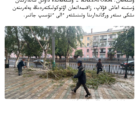
وسكەمەن. KAZINFORM - وسكەمەندە داۋىل سالدارىنان
ۇستىنە اعاش قۇلاپ، زاقىمدانعان اۆتوكولىكتەردىڭ يەلەرىنەن
ىشكى ىستەر ورگاندارىنا وتىنىشتەر ءالى ءتۇسىپ جاتىر.
فوتو: وسكەمەن قالاسى اكىمدىگىنەن
قالا اكىمدىگىنىڭ مالىمەتىنشە، داۋىل كەزىندە ورتالىق
كوشەلەردە جەل 15 اعاشتى قۇلاتقان. ولاردىڭ ءبىرقاتارى جول
جيەگىندە تۇرعان اۆتوكولىكتەردىڭ ۇستىنە قۇلادى.