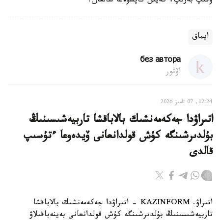
وقىپ بەرىپ، كەيىن كاپسۋلاعا سالعان.
ايماق
без автора
اۆتور
12:24, 07 تامىز 2026
اتىراۋدا جەكەمەنشىك بالاباقشا تاربيەشىسىنىڭ
بۇلدىرشىنگە كۇش قولدانعانى ۆيدەوعا ءتۇسىپ
قالدى
اتىراۋ. KAZINFORM - اتىراۋدا جەكەمەنشىك بالاباقشا
تاربيەشىسىنىڭ بۇلدىرشىنگە كۇش قولدانعانى بەينەباقىلاۋ