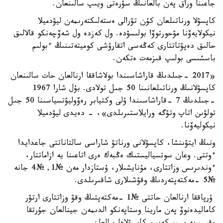
جاعىنا وراق پەن بالعانىڭ سۋرەتى ويىپ سالىنعان.
كاپسۋلا ورناتىلعان كۇن تۋرالى ەستەلىكتەرىمەن ليۋدميلا
نيكولايەۆنا مۋحورتوۆا بولىسۋدە. ول كەزدە ول شەۆچەنكو قالالىق
حالىق دەپۋتاتتارى كەڭەسى اتقارۋشى كوميتەتىنىڭ ءبولىم
باسشىسى بولىپ قىزمەت ەتكەن.
«2017 -جىلدىڭ قاراشاسىندا بولاشاققا ارنالعان حات سالىنعان
كاپسۋلانىڭ ورناتىلعانىنا 50 جىل تولادى. بۇل شارا 1967
-جىلدىڭ 7 -قاراشاسىندا ۇلى وكتيابر رەۆوليۋتسياسىنا 50 جىل
تولۋىن اتاپ وتۋگە ورايلاستىرىلدى»، - دەيدى ليۋدميلا
نيكوليەۆنا.
ونىڭ ايتۋىنشا، كاپسۋلانى ورناتۋ شاراسى سالتاناتتى جاعدايدا
ءوتتى. وعان سوتسياليستىك ەڭبەك ەرى اتاعىنا يە ازاماتتار،
ءوندىرىس وزاتتارى، مۇنايشىلار، ۇستازدار مەن №1, №4 جانە
№5 -مەكتەپتەردىڭ وقۋشىلارى شاقىرىلدى.
ۇرپاققا ارنالعان حاتتى №1 -مەكتەپتىڭ وقۋ وزاتتارى ارتۋر
كاماليدەنوۆ پەن مارينا وستاپەنكو الدىمەن جينالعان جۇرتقا