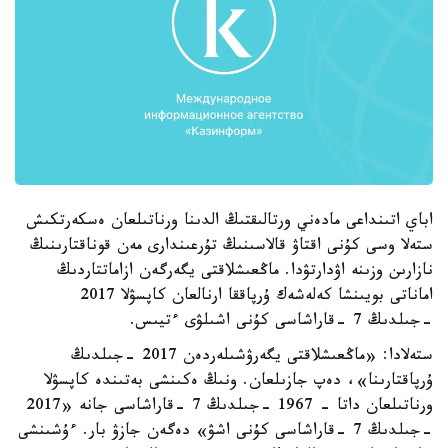
اباي اتىنداعى مادەني ورتالىقتىڭ الدىنا ورناتىلعان ەسكەرتكىش
ستەلا وسى كۇنى اقتاۋ قالاسىنىڭ تۇرعىندارى مەن قوناقتارىنىڭ
نازارىن وزىنە اۋدارتۋدا. ماڭعىشلاقتى يگەرگەن ازاماتتاردىڭ
اماناتى بويىنشا كەلەشەك ۇرپاققا ارنالعان كاپسۋلا 2017
-جىلدىڭ 7 -قاراشاسى كۇنى اشىلۋى ءتيىس.
ستەلادا: «ماڭعىشلاقتى يگەرۋشىلەردەن 2017 -جىلدىڭ
ۇرپاقتارىنا»، دەپ جازىلعان. ونىڭ ەكىنشى بەتىندە كاپسۋلا
ورناتىلعان داتا - 1967 -جىلدىڭ 7 -قاراشاسى جانە «2017
-جىلدىڭ 7 -قاراشاسى كۇنى اشۋ» دەگەن جازۋ بار. ءۇشىنشى