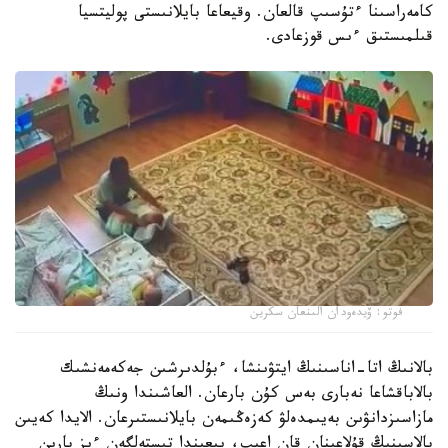
كامەراسىنا ءتۇسىپ قالعان. وقيعاعا بايلانىستى پوليتسيا
قىلمىستىق ءىس قوزعادى.
فوتو: ۆيدەودان الىنعان سكرين
بالانىڭ اتا-اناسىنىڭ ايتۋىنشا، ءبۇلدىرشىن جەكەمەنشىك
بالاباقشاعا نەبارى بەس كۇن بارعان. العاشىندا ونىڭ
مازاسىزدانۋىن بەيىمدەلۋ كەزەڭىمەن بايلانىستىرعان. الايدا كەيىن
بالاسىنىڭ قۇلاعىنان قان اعىپ، يىعىندا تىستەلگەن ءىز بارىن