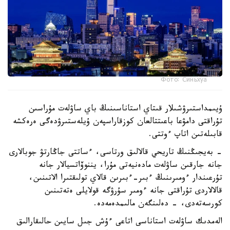
Фото: Синьхуа
ۇيىمداستىرۋشىلار قىتاي استاناسىنىڭ باي ساۋلەت مۇراسىن
تۇراقتى دامۋعا باعىتتالعان كوزقاراسپەن ۇيلەستىرۋدەگى ەرەكشە
قابىلەتىن اتاپ ءوتتى.
- بەيجىڭنىڭ تاريحي قالالىق ورتاسى، ءساتتى جاڭارتۋ جوبالارى
جانە جارقىن ساۋلەت مادەنيەتى مۇرا، يننوۆاتسيالار جانە
تۇرعىندار ءومىرىنىڭ ءبىر-ءبىرىن قالاي تولىقتىرا الاتىنىن،
قالالاردى تۇراقتى جانە ءومىر سۇرۋگە قولايلى ەتەتىنىن
كورسەتەدى، - دەلىنگەن مالىمدەمەدە.
الەمدىك ساۋلەت استاناسى اتاعى ءۇش جىل سايىن حالىقارالىق