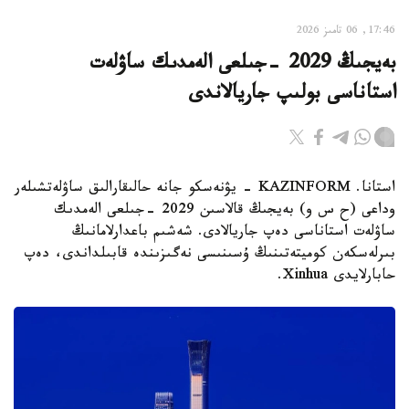
17:46, 06 تامىز 2026
بەيجىڭ 2029 -جىلعى الەمدىك ساۋلەت
استاناسى بولىپ جاريالاندى
استانا. KAZINFORM - يۋنەسكو جانە حالىقارالىق ساۋلەتشىلەر
وداعى (ح س و) بەيجىڭ قالاسىن 2029 -جىلعى الەمدىك
ساۋلەت استاناسى دەپ جاريالادى. شەشىم باعدارلامانىڭ
بىرلەسكەن كوميتەتىنىڭ ۇسىنىسى نەگىزىندە قابىلداندى، دەپ
حابارلايدى Xinhua.