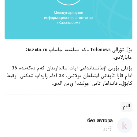
بۇل تۋرالى Tolonews-كە سىلتەمە جاساپ Gazeta.ru
حابارلادى.
بۇدان بۇرىن اۋعانستانداعى اپات سالدارىنان كەم دەگەندە 36
ادام قازا تاپقانى ايتىلعان بولاتىن. 28 ادام زارداپ شەكتى. وقيعا
كابۋل-قانداعار تاس جولىندا ورىن الدى.
الەم
без автора
اۆتور