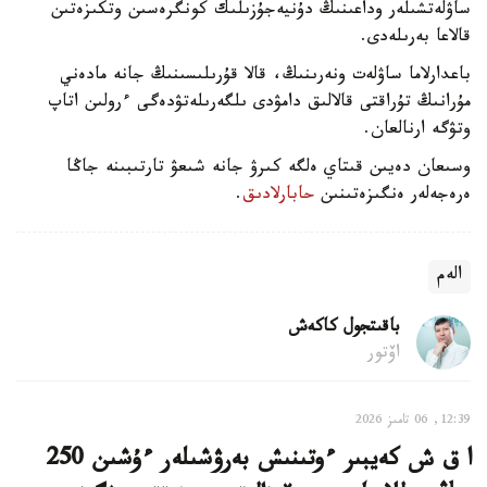
ساۋلەتشىلەر وداعىنىڭ دۇنيەجۇزىلىك كونگرەسىن وتكىزەتىن
قالاعا بەرىلەدى.
باعدارلاما ساۋلەت ونەرىنىڭ، قالا قۇرىلىسىنىڭ جانە مادەني
مۇرانىڭ تۇراقتى قالالىق دامۋدى ىلگەرىلەتۋدەگى ءرولىن اتاپ
وتۋگە ارنالعان.
وسىعان دەيىن قىتاي ەلگە كىرۋ جانە شىعۋ تارتىبىنە جاڭا
ەرەجەلەر ەنگىزەتىنىن
حابارلادىق
.
الەم
باقىتجول كاكەش
اۆتور
12:39, 06 تامىز 2026
ا ق ش كەيبىر ءوتىنىش بەرۋشىلەر ءۇشىن 250