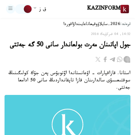
KAZINFORM
ق ز
ترەند:
2026-سايلاۋ
وقيعا
تاعايىنداۋ
اقوردا
14:52, 04 قىركۇيەك 2016
جول اپاتىنان مەرت بولعاندار سانى 50 گە جەتتى
استانا. قازاقپارات - اۋعانستاندا اۆتوبۋس پەن جۇك كولىگىنىڭ
سوقتىعىسۋى سالدارىنان قازا تاپقانداردىڭ سانى 50 ادامعا
جەتتى.