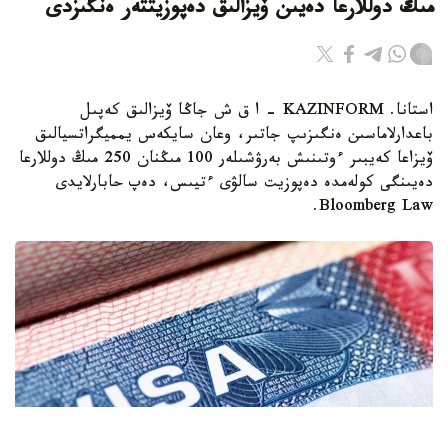
مىڭ دوللارعا دەيىن ۆيزالىق دەپوزيتتەر ەنگىزدى
استانا. KAZINFORM – ا ق ش جاڭا ۆيزالىق كەپىل
باعدارلاماسىن ەنگىزىپ جاتىر، وعان سايكەس يمميگراتسيالىق
ۆيزاعا كەيبىر ءوتىنىش بەرۋشىلەر 100 مىڭنان 250 مىڭ دوللارعا
دەيىنگى كولەمدە دەپوزيت سالۋى ءتيىس، دەپ حابارلايدى
Bloomberg Law.