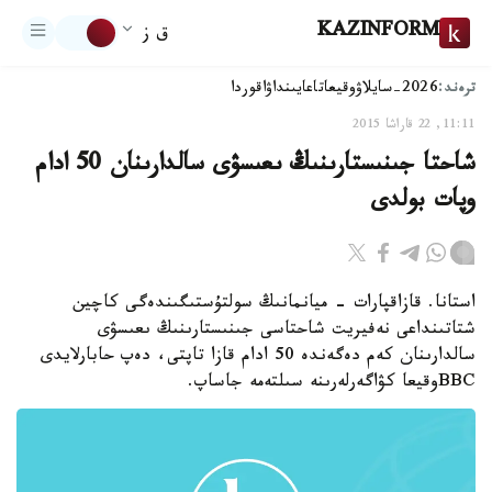
KAZINFORM
ق ز
ترەند:
2026-سايلاۋ
وقيعا
تاعايىنداۋ
اقوردا
11:11, 22 قاراشا 2015
شاحتا جىنىستارىنىڭ ىعىسۋى سالدارىنان 50 ادام
وپات بولدى
استانا. قازاقپارات - ميانمانىڭ سولتۇستىگىندەگى كاچين
شتاتىنداعى نەفيريت شاحتاسى جىنىستارىنىڭ ىعىسۋى
سالدارىنان كەم دەگەندە 50 ادام قازا تاپتى، دەپ حابارلايدى
BBCوقيعا كۋاگەرلەرىنە سىلتەمە جاساپ.