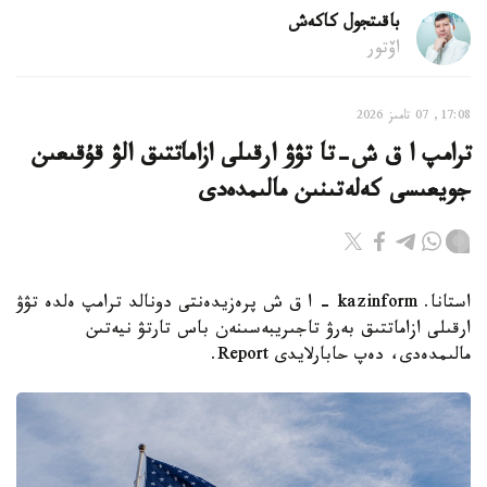
باقىتجول كاكەش
اۆتور
17:08, 07 تامىز 2026
ترامپ ا ق ش-تا تۋۋ ارقىلى ازاماتتىق الۋ قۇقىعىن
جويعىسى كەلەتىنىن مالىمدەدى
استانا. kazinform - ا ق ش پرەزيدەنتى دونالد ترامپ ەلدە تۋۋ
ارقىلى ازاماتتىق بەرۋ تاجىريبەسىنەن باس تارتۋ نيەتىن
مالىمدەدى، دەپ حابارلايدى Report.