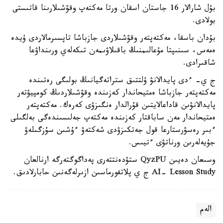
بۇل شارالار 16 جاستان اسقان ورتا مەكتەپ وقۋشىلارىنا قاتىستى
بولادى.
بۇدان باسقا، مەكتەپتەر وقۋشىلاردى جازباشا تاپسىرمالاردى ۇيدە
ەمەس، سىنىپتا مۇعالىمنىڭ باقىلاۋىمەن تىكەلەي ورىنداۋعا
شاقىرادى.
ج ي- ءدى پايدالانۋ ۇلتتىق ستراتەگيانىڭ بولىگى رەتىندە
مەكتەپتەر جازباشا ەمتيحاندار كەزىندە وقۋشىلاردىڭ كومپيۋتەر
پايدالانۋىن قاداعالايتىن قۇرالدار ەنگىزۋى كەرەك. مەكتەپتەر
ەمتيحاندار مەن ساباقتار كەزىندە مەكتەپ جەلىسىندەگى بەلگىلى
ءبىر رەسۋرستارعا قول جەتكىزۋدى شەكتەۋ ءۇشىن سۇزگىلەۋ
جۇيەلەرىن ورناتۋى ءتيىس.
وسىعان دەيىن QyzPU ستۋدەنتتەرى پەداگوگتەرگە ارنالعان
AI- Lesson Study ج ي پلاتفورماسىن ازىرلەگەنىن حابارلادىق.
الەم