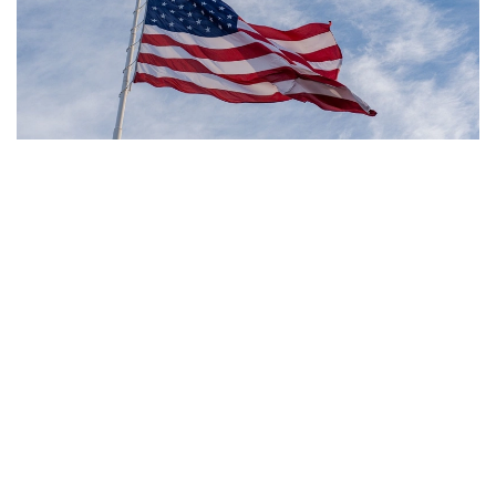
Фото: Pexels
- مەنىڭ ويىمشا، تۋۋ ارقىلى ازاماتتىق بەرىلەتىن الەمدەگى
جالعىز ەل - ءبىز. ءبىز بۇل تاجىريبەنى توقتاتامىز، - دەدى
ترامپ.
بۇعان دەيىن ترامپ تۋۋ ارقىلى ازاماتتىق الۋ قاعيداتىن شەكتەۋگە
باعىتتالعان بىرنەشە جارلىققا قول قويعان بولاتىن. پرەزيدەنت
اكىمشىلىگىنىڭ وكىلى ستيۆەن ميللەردىڭ ايتۋىنشا، ولاردىڭ
ءبىرى «بوسانۋ تۋريزمى» دەپ اتالاتىن تاجىريبەگە تىيىم سالۋعا
قاتىستى.