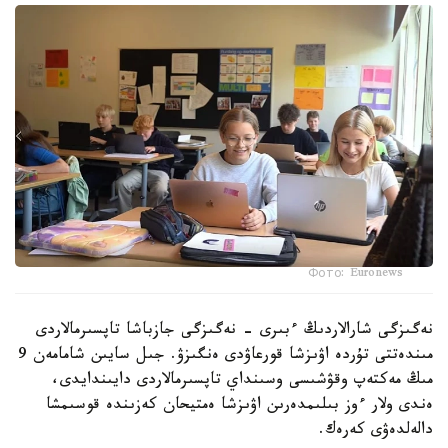
Фото: Euronews
نەگىزگى شارالاردىڭ ءبىرى - نەگىزگى جازباشا تاپسىرمالاردى
مىندەتتى تۇردە اۋىزشا قورعاۋدى ەنگىزۋ. جىل سايىن شامامەن 9
مىڭ مەكتەپ وقۋشىسى وسىنداي تاپسىرمالاردى دايىندايدى،
ەندى ولار ءوز بىلىمدەرىن اۋىزشا ەمتيحان كەزىندە قوسىمشا
دالەلدەۋى كەرەك.