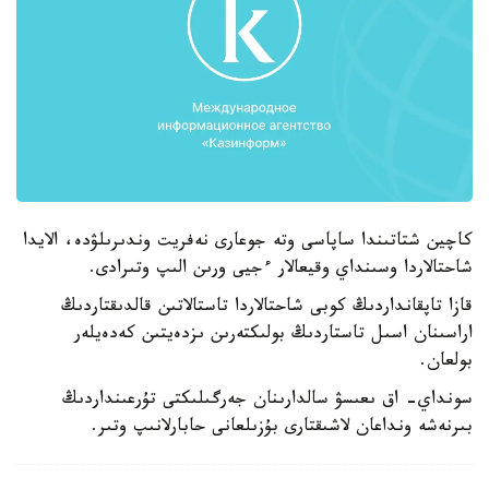
كاچين شتاتىندا ساپاسى وتە جوعارى نەفريت وندىرىلۋدە، الايدا
شاحتالاردا وسىنداي وقيعالار ءجيى ورىن الىپ وتىرادى.
قازا تاپقانداردىڭ كوبى شاحتالاردا تاستالاتىن قالدىقتاردىڭ
اراسىنان اسىل تاستاردىڭ بولىكتەرىن ىزدەيتىن كەدەيلەر
بولعان.
سونداي- اق ىعىسۋ سالدارىنان جەرگىلىكتى تۇرعىنداردىڭ
بىرنەشە ونداعان لاشىقتارى بۇزىلعانى حابارلانىپ وتىر.