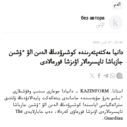
الەم
без автора
اۆتور
22:46, 07 تامىز 2026
دانيا مەكتەپتەرىندە كوشىرۋدىڭ الدىن الۋ ءۇشىن
جازباشا تاپسىرمالار اۋىزشا قورعالادى
استانا. KAZINFORM - دانيادا جوعارى سىنىپ وقۋشىلارى
ءبىلىم بەرۋ جۇيەسىندە جاساندى ينتەللەكت پايدالانۋدىڭ ۇلتتىق
ستراتەگياسى اياسىندا كوشىرۋدىڭ الدىن الۋ ءۇشىن جازباشا
تاپسىرمالاردى اۋىزشا قورعاۋى كەرەك، دەپ حابارلايدى The
Guardian.