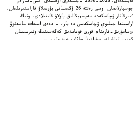
قابىلدادى. 2026-2030 -جىلدارى اۋقىمدى ءىس-شارالار
جوسپارلانعان. وسى رەتتە 26 ۇڭعىمانى بۇرعىلاۋ قاراستىرىلعان.
ءبىرقاتار ۋچاسكەدە سەيسميكالىق بارلاۋ قامتىلادى، ونىڭ
اراسىندا جىلىوي ۋچاسكەسى دە بار، - دەدى اسحات حاسەنوۆ
«سامۇرىق-قازىنا» قورى قوعامدىق كەڭەسىنىڭ وتىرىسىنان
كەيىن تىلشىلەر سۇراعىنا جاۋاپ بەرە وتىرىپ.
Фото: Солтан Жексенбеков / Kazinform