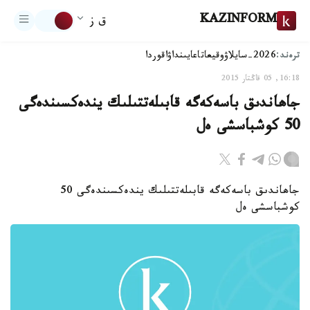
KAZINFORM
ق ز
ترەند:
2026-سايلاۋ
وقيعا
تاعايىنداۋ
اقوردا
16:18, 05 قاڭتار 2015
جاھاندىق باسەكەگە قابىلەتتىلىك يندەكسىندەگى
50 كوشباسشى ەل
جاھاندىق باسەكەگە قابىلەتتىلىك يندەكسىندەگى 50
كوشباسشى ەل