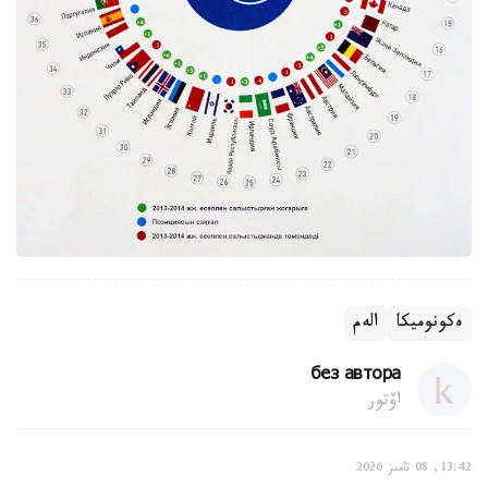
ەكونوميكا
الەم
без автора
اۆتور
13:42, 08 تامىز 2026