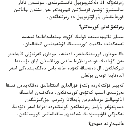
زەرتتەۋگە 11 ەلەكتروموبيل قاتىستىرىلدى. سونىمەن قاتار
سالىستىرۋ ءۇشىن قوسىلاتىن گيبريدتەر مەن ىشتەن جاناتىن
قوزعالتقىشى بار اۆتوموبيل دە زەرتتەلگەن.
زەرتتەۋ نەنى كورسەتتى؟
سىناق ناتيجەسىندە كولىك كۇرت جىلدامداعاندا نەمەسە
تەجەگەندە ماگنيت ءورىسىنىڭ كۇشەيەتىنى انىقتالعان.
ەڭ جوعارى كورسەتكىشتەر، ادەتتە، جوعارى كەرنەۋلى كابەلدەر
مەن كۇشتىك قوندىرعىلارعا جاقىن ورنالاسقان اياق تۇسىندا
تىركەلگەن. ال دەنەنىڭ كەۋدە جانە باس دەڭگەيىندەگى اسەر
الدەقايدا تومەن بولعان.
كەيبىر نۇكتەلەردە ولشەۋ قۇرالدارى انىقتامالىق دەڭگەيدەن قىسقا
مەرزىمدى اسىپ كەتۋدى كورسەتكەن. دەگەنمەن ادامنىڭ
اناتوميالىق مودەلدەرىن پايدالانا وتىرىپ جۇرگىزىلگەن
ەسەپتەۋلەر بارلىق زەرتتەلگەن كولىكتەردە اعزاعا اسەر ەتۋدىڭ
نەگىزگى قاۋىپسىزدىك شەكتەرى ساقتالعانىن كورسەتكەن.
عالىمدار نە دەيدى؟