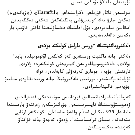
تۇرعىدان باعالاۋ مۇمكىن ەمەس.
سونىمەن قاتار قۇرىلعى ەكرانىنداعى «Harmful» («زياندى»)
دەگەن جازۋ تەك ءوندىرۋشى بەلگىلەگەن شەكتى دەڭگەيدەن
اسقانىن بىلدىرەدى. بۇل ادامنىڭ دەنساۋلىعىنا ناقتى قاۋىپ بار
ەكەنىن دالەلدەمەيدى.
ەلەكتروماگنيتتىك ءورىس بارلىق كولىكتە بولادى
ەلەكتر جانە ماگنيت ورىستەرى كەز كەلگەن اۆتوموبيلدە پايدا
بولادى. ەلەكتروموبيللەر مەن گيبريدتى كولىكتەردە ولاردى
تارتقىش جۇيە، جوعارى كەرنەۋلى كابەلدەر، توك
تۇرلەندىرگىشتەر، بورتتىق ەلەكترونيكا جانە ورىندىقتاردى جىلىتۋ
جۇيەسى قالىپتاستىرادى.
گەرمانيانىڭ رادياتسيالىق قورعانىس جونىندەگى فەدەرالدىق
ۆەدومستۆوسىنىڭ تاپسىرىسىمەن جۇرگىزىلگەن زەرتتەۋ بارىسىندا
ماماندار 975 مىڭنان استام ولشەۋ جاساعان. كولىكتەر ارنايى
ستەندتە، سىناق تراسساسىندا، ۇدەۋ، تەجەۋ جانە قۋاتتاۋ
كەزىندە تەكسەرىلگەن.