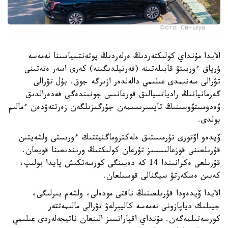
Фото: Синьхуа
الايدا مۇنداي كولىكتەردىڭ ەرلەردىڭ پوتەنتسياسىنا نەمەسە
ۇرپاق ءوربىتۋ قابىلەتىنە (فەرتيلدىگىنە) كەرى اسەر ەتەتىنى
تۋرالى سەنىمدى عىلىمي دالەلدەر ازىرگە جوق. بۇل تۋرالى
گەرمانيانىڭ رادياتسيالىق قورعانىس جونىندەگى فەدەرالدىق
ۆەدومستۆوسىنىڭ تاپسىرىسىمەن جۇرگىزىلگەن زەرتتەۋدەن ءمالىم
بولدى.
ۆيدەو اۆتورى تۇرمىستىق ەلەكتروماگنيتتىك ءورىستى ولشەيتىن
قۇرىلعىنى قوزعالىسسىز تۇرعان كولىكتىڭ ورىندىعىنا قويعان.
قۇرىلعى ەكرانىندا 14 كە دەيىنگى كورسەتكىش پايدا بولىپ،
كەيىن ەسكەرتۋ سيگنالى قوسىلعان.
الايدا ۆيدەودا قۇرىلعىنىڭ ناقتى مودەلى، ولشەم بىرلىگى،
جيىلىك دياپازونى نەمەسە كاليبرلەۋ تۋرالى مالىمەتتەر
كورسەتىلمەگەن. مۇنداي اقپاراتسىز الىنعان ناتيجەلەردى عىلىمي