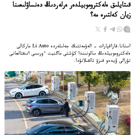
قىتايلىق ەلەكتروموبيلدەر ەرلەردىڭ دەنساۋلىعىنا
زيان كەلتىرە مە؟
استانا.قازاقپارات - الەۋمەتتىك جەلىلەردە Li Auto ماركالى
ەلەكتروموبيلدىڭ سالونىندا كۇشتى ماگنيت ءورىسى انىقتالعانى
تۋرالى ۆيدەو قىزۋ تالقىلانۋدا.