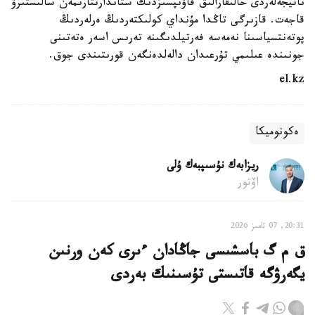
ناتيجەلەردى حالىقارالىق قاۋىپسىزدىك ستاندارتتارىمەن سالىستىرۋ
قاجەت. قازىرگى تاڭدا مۇنداي كولىكتەردىڭ ەرلەردىڭ
پوتەنتسياسىنا نەمەسە فەرتيلدىگىنە تەرىس اسەر ەتەتىنى
جونىندە عىلىمي تۇرعىدان دالەلدەنگەن قورىتىندى جوق.
el.kz
ەكونوميكا
ريزابەك نۇسىپبەك ۇلى
اۆتور
20:31, 07 تامىز 2026
ق م گ باسشىسى جاڭادان ءىرى كەن ورنىن
يگەرۋگە قاتىستى تۇسىنىك بەردى