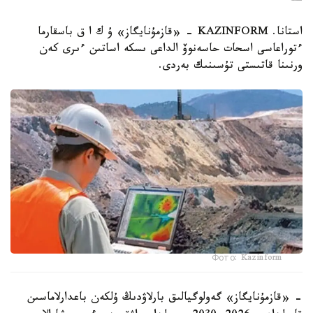
استانا. KAZINFORM - «قازمۇنايگاز» ۇ ك ا ق باسقارما
ءتوراعاسى اسحات حاسەنوۆ الداعى ىسكە اساتىن ءىرى كەن
ورنىنا قاتىستى تۇسىنىك بەردى.
Фото: Kazinform
- «قازمۇنايگاز» گەولوگيالىق بارلاۋدىڭ ۇلكەن باعدارلاماسىن