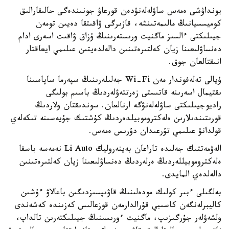
يونداۋشى ەمەس ساۋلەلەنۋدەن قورعاۋ جونىندەگى حالىقارالىق
كوميسسيانىڭ مالىمەتىنشە، قازىرگى ۋاقىتقا دەيىن تومەن
جيىلىكتى ءالسىز ماگنيت ورىستەرىنىڭ ۇزاق ۋاقىت اسەرى ادام
دەنساۋلىعىنا زيان كەلتىرەتىنىن دالەلدەيتىن عىلىمي ايعاقتار
انىقتالعان جوق.
ۇيالى تەلەفوندار مەن Wi-Fi جەلىلەرىنىڭ سپەرما ساپاسىنا
ىقتيمال اسەرىنە قاتىستى زەرتتەۋلەردىڭ باسىم بولىگى
راديوجيىلىكتى ساۋلەلەنۋگە ارنالعان. سوندىقتان ولاردىڭ
قورىتىندىلارىن ەلەكتروموبيلدەردىڭ كۇشتىك جۇيەسىنە تىكەلەي
قولدانۋ عىلىمي تۇرعىدان دۇرىس ەمەس.
الەۋمەتتىك جەلىدە تاراعان بەينەروليك Li Auto نەمەسە باسقا
ەلەكتروموبيللەردىڭ ەرلەردىڭ دەنساۋلىعىنا زيان كەلتىرەتىنىن
دالەلدەي المايدى.
بەلگىلى ءبىر كولىك مودەلىنىڭ قاۋىپسىزدىگىن باعالاۋ ءۇشىن
كاليبرلەنگەن كاسىبي قۇرالدارمەن قوزعالىس كەزىندە كەشەندى
ولشەۋلەر جۇرگىزىپ، ماگنيت ءورىسىنىڭ جيىلىكتەرىن تالداپ،