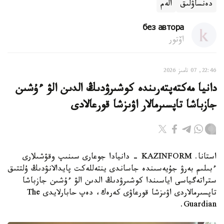
دەنساۋلىق
الەم
без автора
اۆتور
22:46, 07 تامىز 2026
دانيا مەكتەپتەرىندە كوشىرۋدىڭ الدىن الۋ ءۇشىن
جازباشا تاپسىرمالار اۋىزشا قورعالادى
استانا. KAZINFORM - دانيادا جوعارى سىنىپ وقۋشىلارى
ءبىلىم بەرۋ جۇيەسىندە جاساندى ينتەللەكت پايدالانۋدىڭ ۇلتتىق
ستراتەگياسى اياسىندا كوشىرۋدىڭ الدىن الۋ ءۇشىن جازباشا
تاپسىرمالاردى اۋىزشا قورعاۋى كەرەك، دەپ حابارلايدى The
Guardian.