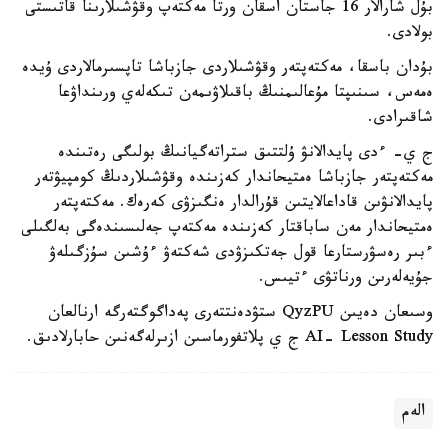
بۇل شارالار 16 جاستان اسقان ورتا مەكتەپ وقۋشىلارىنا قاتىستى
بولادى.
بۇدان باسقا، مەكتەپتەر وقۋشىلاردى جازباشا تاپسىرمالاردى ۇيدە
ەمەس، سىنىپتا مۇعالىمنىڭ باقىلاۋىمەن تىكەلەي ورىنداۋعا
شاقىرادى.
ج ي- ءدى پايدالانۋ ۇلتتىق ستراتەگيانىڭ بولىگى رەتىندە
مەكتەپتەر جازباشا ەمتيحاندار كەزىندە وقۋشىلاردىڭ كومپيۋتەر
پايدالانۋىن قاداعالايتىن قۇرالدار ەنگىزۋى كەرەك. مەكتەپتەر
ەمتيحاندار مەن ساباقتار كەزىندە مەكتەپ جەلىسىندەگى بەلگىلى
ءبىر رەسۋرستارعا قول جەتكىزۋدى شەكتەۋ ءۇشىن سۇزگىلەۋ
جۇيەلەرىن ورناتۋى ءتيىس.
وسىعان دەيىن QyzPU ستۋدەنتتەرى پەداگوگتەرگە ارنالعان
AI- Lesson Study ج ي پلاتفورماسىن ازىرلەگەنىن حابارلادىق.
الەم