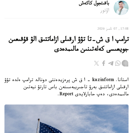
باقىتجول كاكەش
اۆتور
17:08, 07 تامىز 2026
ترامپ ا ق ش-تا تۋۋ ارقىلى ازاماتتىق الۋ قۇقىعىن
جويعىسى كەلەتىنىن مالىمدەدى
استانا. kazinform - ا ق ش پرەزيدەنتى دونالد ترامپ ەلدە تۋۋ
ارقىلى ازاماتتىق بەرۋ تاجىريبەسىنەن باس تارتۋ نيەتىن
مالىمدەدى، دەپ حابارلايدى Report.