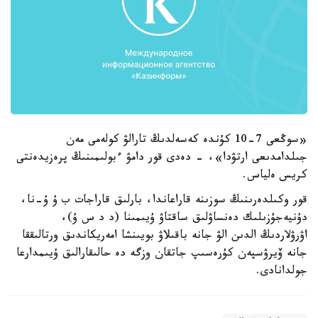
«سوڭعى 7-10 كۇندە كەسەلدىڭ تارالۋ كولەمى مەن
جىلدامدىعى ارتۋدا»، - دەدى قور دامۋ ءبولىمىنىڭ پرەزيدەنتى
كريس ەلياس.
قور وكىلدەرىنىڭ سوزىنە قاراعاندا، بارلىق قاراجات ب ۇ ۇ-نا،
دۇنيەجۇزىلىك دەنساۋلىق ساقتاۋ ۇيىمىنا (د د س ۇ)،
اۋرۋلاردىڭ الدىن الۋ جانە باقىلاۋ بويىنشا امەريكاندىق ورتالىققا
جانە ۆيرۋسپەن كۇرەسىپ جاتقان وزگە دە حالىقارالىق ۇيىمدارعا
جولدانادى.