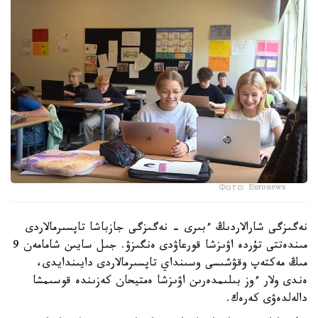
Фото: Euronews
نەگىزگى شارالاردىڭ ءبىرى - نەگىزگى جازباشا تاپسىرمالاردى
مىندەتتى تۇردە اۋىزشا قورعاۋدى ەنگىزۋ. جىل سايىن شامامەن 9
مىڭ مەكتەپ وقۋشىسى وسىنداي تاپسىرمالاردى دايىندايدى،
ەندى ولار ءوز بىلىمدەرىن اۋىزشا ەمتيحان كەزىندە قوسىمشا
دالەلدەۋى كەرەك.