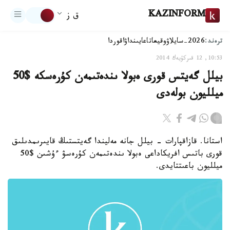
KAZINFORM
ق ز
ترەند:
2026-سايلاۋ
وقيعا
تاعايىنداۋ
اقوردا
10:53, 12 قىركۇيەك 2014
بيلل گەيتس قورى ەبولا ىندەتىمەن كۇرەسكە $50
ميلليون بولەدى
استانا. قازاقپارات - بيلل جانە مەليندا گەيتستىڭ قايىرىمدىلىق
قورى باتىس افريكاداعى ەبولا ىندەتىمەن كۇرەسۋ ءۇشىن $50
ميلليون باعىتتايدى.