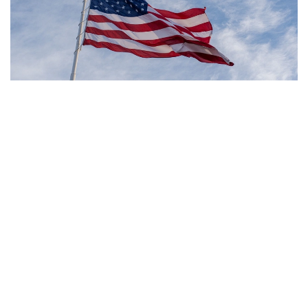
Фото: Pexels
- مەنىڭ ويىمشا، تۋۋ ارقىلى ازاماتتىق بەرىلەتىن الەمدەگى
جالعىز ەل - ءبىز. ءبىز بۇل تاجىريبەنى توقتاتامىز، - دەدى
ترامپ.
بۇعان دەيىن ترامپ تۋۋ ارقىلى ازاماتتىق الۋ قاعيداتىن شەكتەۋگە
باعىتتالعان بىرنەشە جارلىققا قول قويعان بولاتىن. پرەزيدەنت
اكىمشىلىگىنىڭ وكىلى ستيۆەن ميللەردىڭ ايتۋىنشا، ولاردىڭ
ءبىرى «بوسانۋ تۋريزمى» دەپ اتالاتىن تاجىريبەگە تىيىم سالۋعا
قاتىستى.