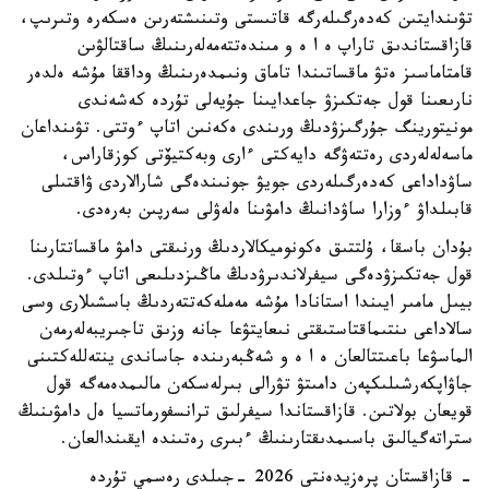
تۋىندايتىن كەدەرگىلەرگە قاتىستى وتىنىشتەرىن ەسكەرە وتىرىپ،
قازاقستاندىق تاراپ ە ا ە و مىندەتتەمەلەرىنىڭ ساقتالۋىن
قامتاماسىز ەتۋ ماقساتىندا تاماق ونىمدەرىنىڭ وداققا مۇشە ەلدەر
نارىعىنا قول جەتكىزۋ جاعدايىنا جۇيەلى تۇردە كەشەندى
مونيتورينگ جۇرگىزۋدىڭ ورىندى ەكەنىن اتاپ ءوتتى. تۋىنداعان
ماسەلەلەردى رەتتەۋگە دايەكتى ءارى وبەكتيۆتى كوزقاراس،
ساۋداداعى كەدەرگىلەردى جويۋ جونىندەگى شارالاردى ۋاقتىلى
قابىلداۋ ءوزارا ساۋدانىڭ دامۋىنا ەلەۋلى سەرپىن بەرەدى.
بۇدان باسقا، ۇلتتىق ەكونوميكالاردىڭ ورنىقتى دامۋ ماقساتتارىنا
قول جەتكىزۋدەگى سيفرلاندىرۋدىڭ ماڭىزدىلىعى اتاپ ءوتىلدى.
بيىل مامىر ايىندا استانادا مۇشە مەملەكەتتەردىڭ باسشىلارى وسى
سالاداعى ىنتىماقتاستىقتى نىعايتۋعا جانە وزىق تاجىريبەلەرمەن
الماسۋعا باعىتتالعان ە ا ە و شەڭبەرىندە جاساندى ينتەللەكتىنى
جاۋاپكەرشىلىكپەن دامىتۋ تۋرالى بىرلەسكەن مالىمدەمەگە قول
قويعان بولاتىن. قازاقستاندا سيفرلىق ترانسفورماتسيا ەل دامۋىنىڭ
ستراتەگيالىق باسىمدىقتارىنىڭ ءبىرى رەتىندە ايقىندالعان.
- قازاقستان پرەزيدەنتى 2026 -جىلدى رەسمي تۇردە