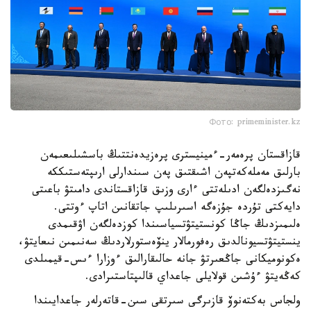
Фото: primeminister.kz
قازاقستان پرەمەر-ءمينيسترى پرەزيدەنتتىڭ باسشىلىعىمەن
بارلىق مەملەكەتپەن اشىقتىق پەن سىندارلى ارىپتەستىككە
نەگىزدەلگەن ادىلەتتى ءارى وزىق قازاقستاندى دامىتۋ باعىتى
دايەكتى تۇردە جۇزەگە اسىرىلىپ جاتقانىن اتاپ ءوتتى.
ەلىمىزدىڭ جاڭا كونستيتۋتسياسىندا كوزدەلگەن اۋقىمدى
ينستيتۋتسيونالدىق رەفورمالار ينۆەستورلاردىڭ سەنىمىن نىعايتۋ،
ەكونوميكانى جاڭعىرتۋ جانە حالىقارالىق ءوزارا ءىس-قيمىلدى
كەڭەيتۋ ءۇشىن قولايلى جاعداي قالىپتاستىرادى.
ولجاس بەكتەنوۆ قازىرگى سىرتقى سىن-قاتەرلەر جاعدايىندا