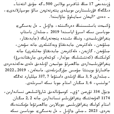
ۇزىندىعى 17 مىڭ شاقىرىم بولاتىن 500-گە جۋىق انتەننا-
دىڭگەك قۇرىلىستارىن موبيلدى ينتەرنەتپەن سالۋ جوسپارلاندى»،
- دەدى ءاليحان سمايىلوۆ جاۋابىندا.
ۇكىمەت باسشىسىنىڭ دەرەگىنشە، «اۋىل - ەل بەسىگى»
جوباسىن ىسكە اسىرۋ اياسىندا 2019 -جىلدان باستاپ
ينفراقۇرىلىمدى، ونىڭ ىشىندە ينجەنەرلىك (جابدىقتار،
جىلۋمەن، ەلەكترمەن جابدىقتاۋ وبەكتىلەرى جانە سۋمەن،
جىلۋمەن، گازبەن، ەلەكترمەن جابدىقتاۋ جەلىلەرى) جانە
كولىكتىك (كەنتىشىلىك جولدار، كوشەلەردى جارىقتاندىرۋ)
ينفراقۇرىلىمداردى جاڭعىرتۋ جولىمەن اۋىلدىق ەلدى مەكەندەردى
جاقسارتۋ بويىنشا جۇمىس جۇرگىزىلەدى. ماسەلەن، 2019-2022
-جىلدارى 3,5 مىڭ اۋىلدى دامىتۋعا 337,7 ميلليارد تەڭگە
ءبولىنىپ، 3,6 مىڭنان استام جوبا ىسكە اسىرىلدى.
«بۇل 334 تۇرعىن ءۇي- كوممۋنالدىق شارۋاشىلىعى نىساندارىن،
1174 الەۋمەتتىك ينفراقۇرىلىم نىساندارىن جانە 2,2 مىڭنان
استام كولىك ينفراقۇرىلىمى جوبالارىن جاڭعىرتۋعا مۇمكىندىك
بەردى. 2023 -جىلى «اۋىل - ەل بەسىگى» جوباسىن ىسكە