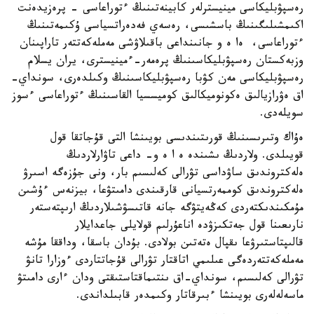
رەسپۋبليكاسى مينيسترلەر كابينەتىنىڭ ءتوراعاسى - پرەزيدەنت
اكىمشىلىگىنىڭ باسشىسى، رەسەي فەدەراتسياسى ۇكىمەتىنىڭ
ءتوراعاسى، ەا ە و جانىنداعى باقىلاۋشى مەملەكەتتەر تاراپىنان
وزبەكستان رەسپۋبليكاسىنىڭ پرەمەر-ءمينيسترى، يران يسلام
رەسپۋبليكاسى مەن كۋبا رەسپۋبليكاسىنىڭ وكىلدەرى، سونداي-
اق ەۋرازيالىق ەكونوميكالىق كوميسسيا القاسىنىڭ ءتوراعاسى ءسوز
سويلەدى.
ەۇاك وتىرىسىنىڭ قورىتىندىسى بويىنشا التى قۇجاتقا قول
قويىلدى. ولاردىڭ ىشىندە ە ا ە و- داعى تاۋارلاردىڭ
ەلەكتروندىق ساۋداسى تۋرالى كەلىسىم بار، ونى جۇزەگە اسىرۋ
ەلەكتروندىق كوممەرتسيانى قارقىندى دامىتۋعا، بيزنەس ءۇشىن
مۇمكىندىكتەردى كەڭەيتۋگە جانە قاتىسۋشىلاردىڭ ارىپتەستەر
نارىعىنا قول جەتكىزۋدە اناعۇرلىم قولايلى جاعدايلار
قالىپتاستىرۋعا ىقپال ەتەتىن بولادى. بۇدان باسقا، وداققا مۇشە
مەملەكەتتەردەگى عىلىمي اتاقتار تۋرالى قۇجاتتاردى ءوزارا تانۋ
تۋرالى كەلىسىم، سونداي-اق ىنتىماقتاستىقتى ودان ءارى دامىتۋ
ماسەلەلەرى بويىنشا ءبىرقاتار وكىمدەر قابىلداندى.