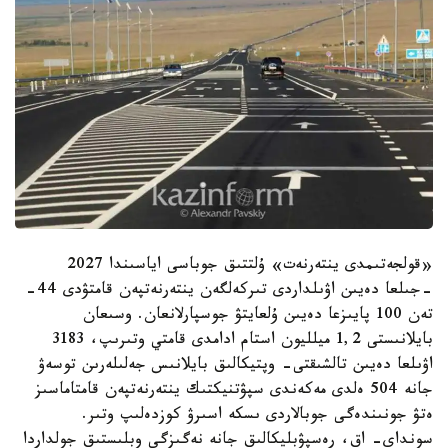
«قولجەتىمدى ينتەرنەت» ۇلتتىق جوباسى اياسىندا 2027
-جىلعا دەيىن اۋىلداردى تىركەلگەن ينتەرنەتپەن قامتۋدى 44-
تەن 100 پايىزعا دەيىن ۇلعايتۋ جوسپارلانعان. وسىعان
بايلانىستى 1,2 ميلليون استام ادامدى قامتي وتىرىپ، 3183
اۋىلعا دەيىن تالشىقتى- وپتيكالىق بايلانىس جەلىلەرىن توسەۋ
جانە 504 ەلدى مەكەندى سپۋتنيكتىك ينتەرنەتپەن قامتاماسىز
ەتۋ جونىندەگى جوبالاردى ىسكە اسىرۋ كوزدەلىپ وتىر.
سونداي- اق، رەسپۋبليكالىق جانە نەگىزگى وبلىستىق جولداردا