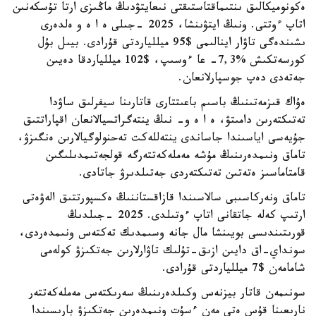
ەكونوميكالىق ىنتىماقتاستىقتى نىعايتۋدىڭ ماڭىزى ارتا تۇسكەنىن
اتاپ ءوتتى. ونىڭ ايتۋىنشا، 2025 -جىلى ە ا ە و ەلدەرى
ىشىندەگى تاۋار اينالىمى $95 ميللياردتى قۇرادى. بيىل بۇل
كورسەتكىش %7,3- عا ءوسىپ، $102 ميللياردقا دەيىن
جەتەدى دەپ جوسپارلانعان.
ەۇاك قىزمەتىنىڭ باسىم باعىتتارى قاتارىنا سيفرلىق ساۋدا
تەتىكتەرىن دامىتۋ، ە ا ە و- نىڭ ينتەگراتسيالانعان اقپاراتتىق
جۇيەسى اياسىندا جاساندى ينتەللەكت تەحنولوگيالارىن ەنگىزۋ،
تاماق ونىمدەرىنىڭ مۇشە مەملەكەتتەرگە قولجەتىمدىلىگىن
قامتاماسىز ەتەتىن تەتىكتەردى جەتىلدىرۋ جاتادى.
تاماق ونەركاسىبى سالاسىندا قازاقستاننىڭ ەكسپورتتىق الەۋەتى
ارتىپ كەلە جاتقانى اتاپ ءوتىلدى. 2025 -جىلدىڭ
قورىتىندىسى بويىنشا مال جانە وسىمدىك تەكتەس ونىمدەردى،
سونداي-اق دايىن ازىق-تۇلىك تاۋارلارىن جەتكىزۋ كولەمى
شامامەن $7 ميللياردتى قۇرادى.
سونىمەن قاتار بيزنەس وكىلدەرىنىڭ سەرىكتەس مەملەكەتتەر
نارىعىنا قۇس ەتى مەن ءسۇت ونىمدەرىن جەتكىزۋ بارىسىندا