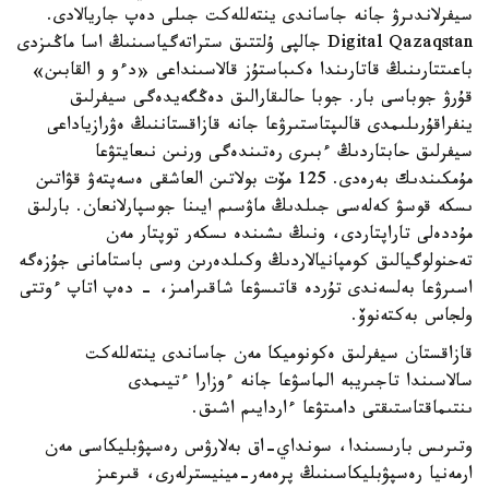
سيفرلاندىرۋ جانە جاساندى ينتەللەكت جىلى دەپ جاريالادى.
Digital Qazaqstan جالپى ۇلتتىق ستراتەگياسىنىڭ اسا ماڭىزدى
باعىتتارىنىڭ قاتارىندا ەكىباستۇز قالاسىنداعى «دءو و القابىن»
قۇرۋ جوباسى بار. جوبا حالىقارالىق دەڭگەيدەگى سيفرلىق
ينفراقۇرىلىمدى قالىپتاستىرۋعا جانە قازاقستاننىڭ ەۋرازياداعى
سيفرلىق حابتاردىڭ ءبىرى رەتىندەگى ورنىن نىعايتۋعا
مۇمكىندىك بەرەدى. 125 مۆت بولاتىن العاشقى ەسەپتەۋ قۋاتىن
ىسكە قوسۋ كەلەسى جىلدىڭ ماۋسىم ايىنا جوسپارلانعان. بارلىق
مۇددەلى تاراپتاردى، ونىڭ ىشىندە ىسكەر توپتار مەن
تەحنولوگيالىق كومپانيالاردىڭ وكىلدەرىن وسى باستامانى جۇزەگە
اسىرۋعا بەلسەندى تۇردە قاتىسۋعا شاقىرامىز، - دەپ اتاپ ءوتتى
ولجاس بەكتەنوۆ.
قازاقستان سيفرلىق ەكونوميكا مەن جاساندى ينتەللەكت
سالاسىندا تاجىريبە الماسۋعا جانە ءوزارا ءتيىمدى
ىنتىماقتاستىقتى دامىتۋعا ءاردايىم اشىق.
وتىرىس بارىسىندا، سونداي-اق بەلارۋس رەسپۋبليكاسى مەن
ارمەنيا رەسپۋبليكاسىنىڭ پرەمەر-مينيسترلەرى، قىرعىز