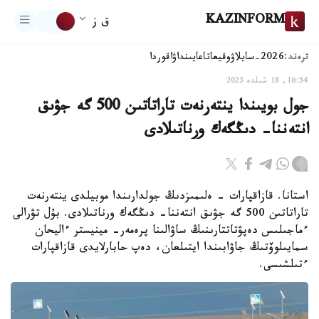
KAZINFORM
ق ز
ترەند:
2026-سايلاۋ
وقيعا
تاعايىنداۋ
اقوردا
16:54, 18 شىلدە 2023
جول بويىندا ينتەرنەت تاراتاتىن 500 گە جۋىق
انتەننا- دىڭگەك ورناتىلادى
استانا. قازاقپارات - ەلىمىزدىڭ جولدارىندا موبيلدى ينتەرنەت
تاراتاتىن 500 گە جۋىق انتەننا- دىڭگەك ورناتىلادى. بۇل تۋرالى
ءماجىلىس دەپۋتاتتارىنىڭ ساۋالىنا پرەمەر- مينيستر ءاليحان
سمايىلوۆتىڭ جاۋابىندا ايتىلعان، دەپ حابارلايدى قازاقپارات
ءتىلشىسى.