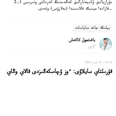
ەۋرازيالىق ۇكىمەتارالىق كەڭەستىڭ كەزەكتى وتىرىسى 1-2
-قازاندا مينسك قالاسىندا (بەلارۋس) وتەدى.
بيلىك جانە ساياسات
باقىتجول كاكەش
اۆتور
14:52, 07 تامىز 2026
قۇرىلتاي سايلاۋى: ءوز ۋچاسكەڭىزدى قالاي وڭاي
تابۋعا بولادى
استانا. KAZINFORM - بيىل 23-تامىزعا بەلگىلەنگەن
قۇرىلتاي دەپۋتاتتارىن سايلاۋدا داۋىس بەرۋ ءۇشىن قازاقستان