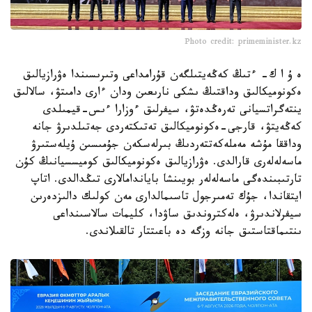
Photo credit: primeminister.kz
ە ۇ ا ك- ءتىڭ كەڭەيتىلگەن قۇرامداعى وتىرىسىندا ەۋرازيالىق
ەكونوميكالىق وداقتىڭ ىشكى نارىعىن ودان ءارى دامىتۋ، سالالىق
ينتەگراتسيانى تەرەڭدەتۋ، سيفرلىق ءوزارا ءىس-قيمىلدى
كەڭەيتۋ، قارجى-ەكونوميكالىق تەتىكتەردى جەتىلدىرۋ جانە
وداققا مۇشە مەملەكەتتەردىڭ بىرلەسكەن جۇمىسىن ۇيلەستىرۋ
ماسەلەلەرى قارالدى. ەۋرازيالىق ەكونوميكالىق كوميسسيانىڭ كۇن
تارتىبىندەگى ماسەلەلەر بويىنشا باياندامالارى تىڭدالدى. اتاپ
ايتقاندا، جۇك تەمىرجول تاسىمالدارى مەن كولىك دالىزدەرىن
سيفرلاندىرۋ، ەلەكتروندىق ساۋدا، كليمات سالاسىنداعى
ىنتىماقتاستىق جانە وزگە دە باعىتتار تالقىلاندى.