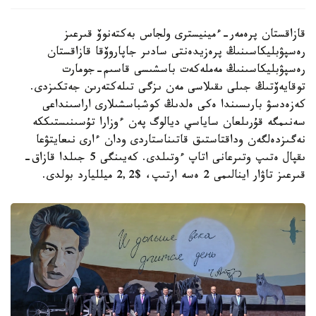
قازاقستان پرەمەر-ءمينيسترى ولجاس بەكتەنوۆ قىرعىز
رەسپۋبليكاسىنىڭ پرەزيدەنتى سادىر جاپاروۆقا قازاقستان
رەسپۋبليكاسىنىڭ مەملەكەت باسشىسى قاسىم-جومارت
توقايەۆتىڭ جىلى ىقىلاسى مەن ىزگى تىلەكتەرىن جەتكىزدى.
كەزەدسۋ بارىسىندا ەكى ەلدىڭ كوشباسشىلارى اراسىنداعى
سەنىمگە قۇرىلعان ساياسي ديالوگ پەن ءوزارا تۇسىنىستىككە
نەگىزدەلگەن وداقتاستىق قاتىناستاردى ودان ءارى نىعايتۋعا
ىقپال ەتىپ وتىرعانى اتاپ ءوتىلدى. كەيىنگى 5 جىلدا قازاق-
قىرعىز تاۋار اينالىمى 2 ەسە ارتىپ، $2,2 ميلليارد بولدى.