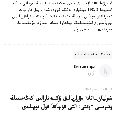
اسىرۋعا 800 اۋىلدىق ەلدى مەكەندە 1,8 مىڭ جوبانى ىسكە
اسىرۋعا 198,2 ميلليارد تەڭگە كوزدەلگەن. بۇل قاراجات
ءبىرقاتار جوبانى، ونىڭ ىشىندە 1203 كولىك ينفراقۇرىلىمى
جوباسىن (كەنتىشىلىك جولدار) ىسكە اسىرۋعا مۇمكىندىك
بەرەدى»، - دەدى ول.
بيلىك جانە ساياسات
без автора
اۆتور
18:45, 07 تامىز 2026
شولپان-اتادا ەۋرازيالىق ۇكىمەتارالىق كەڭەستىڭ
وتىرىسى ءوتتى: التى قۇجاتقا قول قويىلدى