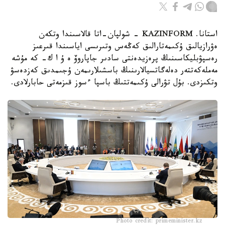
استانا. KAZINFORM - شولپان-اتا قالاسىندا وتكەن
ەۋرازيالىق ۇكىمەتارالىق كەڭەس وتىرىسى اياسىندا قىرعىز
رەسپۋبليكاسىنىڭ پرەزيدەنتى سادىر جاپاروۆ ە ۇ ا ك- كە مۇشە
مەملەكەتتەر دەلەگاتسيالارىنىڭ باسشىلارىمەن ۇجىمدىق كەزدەسۋ
وتكىزدى. بۇل تۋرالى ۇكىمەتتىڭ باسپا ءسوز قىزمەتى حابارلادى.
Photo credit: primeminister.kz