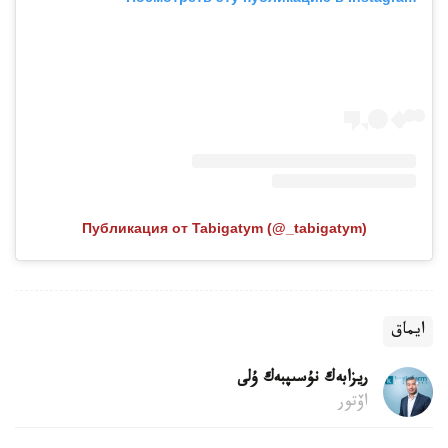
Публикация от Tabigatym (@_tabigatym)
ايماق
ريزابەك نۇسىپبەك ۇلى
اۆتور