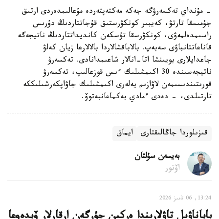
- مۇنداي تەكسەرۋگە جەكە مەكتەپتەردە مۇعالىمدەردى ارتىق
جۇمىسقا تارتۋ، كەيبىر كونكۋرستىق قۇجاتتاردىڭ دۇرىس
راسىمدەلمەۋى، كونكۋرسقا تۇسكەن كانديداتتاردىڭ ناتيجەگە
قاناعاتتانباۋى سەبەپ. بالاباقشالاردا بالالارعا زيان كەلۋ
جاعدايلارى بويىنشا اتا-انالار شاعىمدانادى. تەكسەرۋ
ناتيجەسىندە 30 اكىمشىلىك ءىس قوزعالىپ، تەكسەرۋ
قورىتىندىسىمەن لاۋازىم يەلەرى اكىمشىلىك جاۋاپكەرشىلىككە
تارتىلدى، - دەدى ءمادي بەكماعانبەتوۆ.
قىزىلوردا جاڭالىقتارى
ايماق
بەيسەن سۇلتان
اۆتور
13:24, 06 تامىز 2026
باياناۋىل تاۋلارىندا ەركىن جۇرگەن ارقارلار ۆيدەوعا