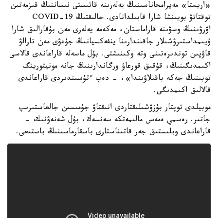
«اريستا» مەيرامحاناسىنىڭ يەلەرىنە قاتىستى نىساننىڭ قىزمەتىن
توقتاتۋ بويىنشا شارا قابىلدانادى. حالىقتىڭ COVID-19
اۋرۋىنىڭ وسۋىنە قاراماستان، مەكەمە يەلەرى مەن بۇقارالىق شارا
ۇيىمداستىرۋشىلار جاقىندارىنا ينفەكسيانىڭ جۇعۋى مەن تارالۋ
قاۋپىن توندىرەتىنى وتە وكىنىشتى. بۇل ماسەلە قاراعاندى قالاسى
اكىمدىگىنىڭ، قۇقىق قورعاۋ ورگاندارىنىڭ جانە مونيتورينگ
توبىنىڭ جەكە باقىلاۋىندا»، - دەپ ءتۇسىندىردى قاراعاندى
قالالىق اكىمدىگى.
موبيلدى توپتار بۇزۋشىلىقتاردى انىقتاۋ جۇمىسىن جالعاستىرىپ
جاتىر. رەسمي ەمەس مالىمەتكە سەنسەك، بۇل شەنەۋنىك -
قاراعاندى وبلىستىق جەر قاتىناستارى باسقارماسىنىڭ باستىعى.