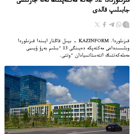
قىزىلوردادا 32 جەكە مەكتەپتىڭ تەڭ جارتىسى
جابىلىپ قالدى
قىزىلوردا. KAZINFORM - بيىل قاڭتار ايىندا قىزىلوردا
وبلىسىنداعى مەكتەپكە دەيىنگى 13 ءبىلىم بەرۋ ۇيىمى
مەملەكەتتىك اتتەستاتسيادان ءوتتى.