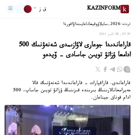
KAZINFORM
ق ز
ترەند:
2026-سايلاۋ
وقيعا
تاعايىنداۋ
اقوردا
07:39, 08 تامىز 2021
قاراعاندىدا جوعارى لاۋازىمدى شەنەۋنىك 500
ادامعا ۇزاتۋ تويىن جاسادى - ۆيدەو
قاراعاندى. قازاقپارات - قاراعاندىدا شەنەۋنىك قالا
مەيرامحانالارىنىڭ بىرىندە قىزىنىڭ ۇزاتۋ تويىن جاساپ، 500
ادام قوناق جيناعان.