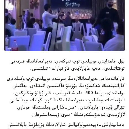
بۇل جاعدايدى موبيلدى توپ تىركەدى. مەيرامحانانىڭ قىزمەتى
توقتاتىلدى، دەپ حابارلايدى قازاقپارات ءتىلشىسى.
قاراعاندىداعى مەيرامحانالاردىڭ بىرىندە موبيلدى توپ وكىلدەرى
كارانتيندىك شەكتەۋدىڭ بۇزىلۋ فاكتىسىن انىقتادى. بەلگىلى
بولعانداي، وندا 500 ادام شاقىرىلىپ، قىز ۇزاتۋ وتكىزگەن.
الەۋمەتتىك جەلىلەردە مەيرامحانا ماڭىنا كوپ كولىك جينالعانى
تۋرالى ۆيدەو جاريالاندى. ءىس-شارانى وبلىستىڭ جوعارى
لاۋازىمدى شەنەۋنىكتەرىنىڭ ءبىرى ۇيىمداستىرعان.
«سانيتارلىق-ەپيدەميولوگيالىق شارالاردىڭ بۇزىلۋىنا بايلانىستى