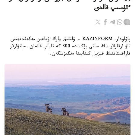
ءتۇسىپ قالدى
پاۆلودار. KAZINFORM - ۇلتتىق پارك اۋماعىن مەكەندەيتىن
تاۋ ارقارلارىنىڭ سانى بۇگىندە 800 گە تاياپ قالعان. جانۋارلار
قازاقستاننىڭ قىزىل كىتابىنا ەنگىزىلگەن.