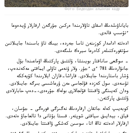
Фото: Видеодан алынған кадр
باياناۋىلدىڭ اسقاق تاۋلارىندا ەركىن جۇرگەن ارقارلار ۆيدەوعا
ءتۇسىپ قالدى.
ادەتتە ادامدار كوزىنەن تاسا جەردە، بيىك تاۋ باسىندا جايىلاتىن
سۇتقورەكتىلەر كادرعا سيرەك ىلىگەدى.
- سوڭعى ساناقتار بويىنشا، ۇلتتىق پاركتىڭ اۋماعىندا بۇل
جانۋاردىڭ 781 ءى ءجۇر. ولار ۇنەمى تاۋلى ايماقتى مەكەندەپ،
ۇشار باستارىندا جايىلادى. قاراشا-قازان ايلارىندا كۇيەككە
تۇسەدى. سول كەزدە قۇلجاسى مەن ۇرعاشىسى بىرگە جايىلادى.
ودان كەيىنگى ۋاقىتتا قۇلجالارى بولەك جۇرەدى،-دەپ حابارلادى
ۇلتتىق پاركتەن.
كوبەيىپ كەلە جاتقان ارقاردىڭ نەگىزگى قورەگى - جۋسان،
قياق، بيدايىق سياقتى شوپتەر. قىستا بۇتانى دا تالعاجاۋ ەتەدى.
ارقارلار ادەتتە تاڭ اتا، سوسىن كەشكى ۋاقىتتا جايىلادى.