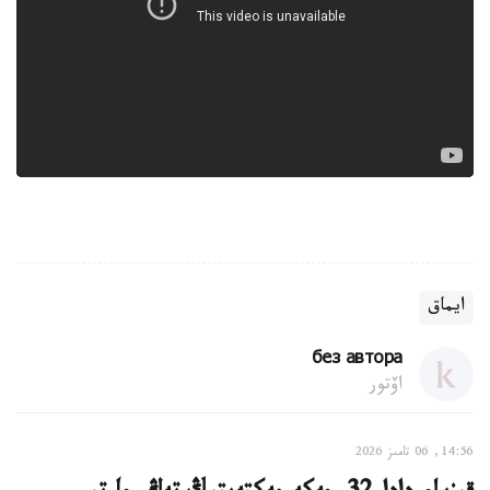
ايماق
без автора
اۆتور
14:56, 06 تامىز 2026