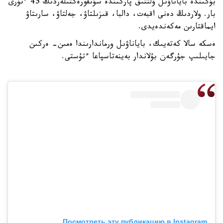
بۇگىندە باياناۋىل ۇلتتىق پاركىندە سۇتقورەكتىلەردىڭ 45 ءتۇرى
بار. ولاردىڭ دەنى اقبەت، دالبا، قىزىلتاۋ، جەلتاۋ، سارىتاۋ
ايماقتارىن مەكەندەيدى.
ەسكە سالا كەتەيىك، باياناۋىل ورماندارىندا ەمىن- ەركىن
جايىلىپ جۇرگەن بۇلاندار بەينەتاسپاعا ءتۇستى.
Посмотреть эту публикацию в Instagram