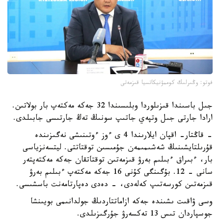
فوتو: وڭىرلىك كوممۋنيكاتسيا قىزمەتى
جىل باسىندا قىزىلوردا وبلىسىندا 32 جەكە مەكتەپ بار بولاتىن.
ارادا جارتى جىل وتپەي جاتىپ سونىڭ تەڭ جارتىسى جابىلدى.
- قاڭتار- اقپان ايلارىندا 4 ى ءوز ءوتىنىشى نەگىزىندە
قۇرىلتايشىنىڭ شەشىمىمەن جۇمىسىن توقتاتتى. ليتسەنزياسى
بار، ءبىراق ءبىلىم بەرۋ قىزمەتىن توقتاتقان جەكە مەكتەپتەر
سانى - 12. بۇگىنگى كۇنى 16 جەكە مەكتەپ ءبىلىم بەرۋ
قىزمەتىن كورسەتىپ كەلەدى، - دەدى دەپارتامەنت باسشىسى.
وسى ۋاقىت ىشىندە جەكە ازاماتتاردىڭ جولدانىمى بويىنشا
جوسپاردان تىس 13 تەكسەرۋ جۇرگىزىلدى.