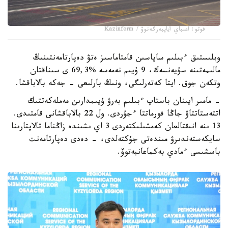
فوتو: اعىباي اياپبەرگەنوۆ / Kazinform
وبلىستىق ءبىلىم ساپاسىن قامتاماسىز ەتۋ دەپارتامەنتىنىڭ
مالىمەتىنە سۇيەنسەك، 9 ۇيىم نەمەسە %69,3 ى سىناقتان
وتكەن جوق. ايتا كەتەرلىگى، ونىڭ بارلىعى - جەكە بالاباقشا.
- مامىر ايىنان باستاپ ءبىلىم بەرۋ ۇيىمدارىن مەملەكەتتىك
اتتەستاتتاۋ جاڭا فورماتتا ءجۇردى. ول 22 بالاباقشانى قامتىدى.
13 ىنە انىقتالعان كەمشىلىكتەردى 3 اي ىشىندە زاڭناما تالاپتارىنا
سايكەستەندىرۋ مىندەتى جۇكتەلدى، - دەدى دەپارتامەنت
باسشىسى ءمادي بەكماعانبەتوۆ.