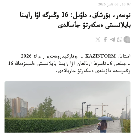
10:07, 06 تامىز 2026
نوسەر، بۇرشاق، داۋىل: 16 وڭىرگە اۋا رايىنا
بايلانىستى ەسكەرتۋ جاسالدى
استانا. KAZINFORM - «قازگيدرومەت» ر م ك 2026
-جىلعى 6-تامىزعا ارنالعان اۋا رايىنا بايلانىستى ەلىمىزدىڭ 16
وڭىرىندە داۋىلدى ەسكەرتۋ جاريالادى.