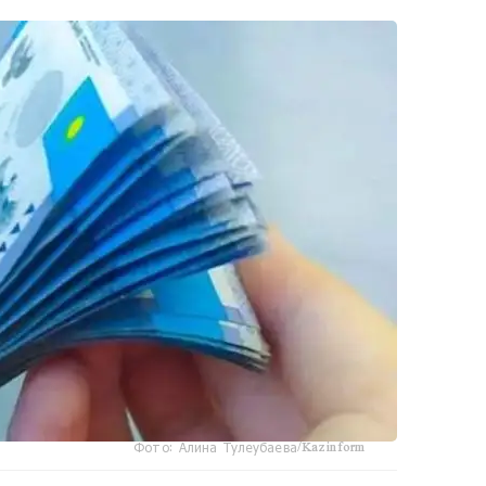
Фото: Алина Тулеубаева/Kazinform