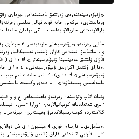
«ۋنيۆەرسيتەتتەردى زەرتتەۋ باعىتىنداعى جوعارى وقۋ 
ورتالىقتارى، ىرگەلى جانە قولدانبالى عىلىمي زەرتتەۋ
بازالارىنداعى جاريالاۋ بەلسەندىلىگى بولعان جاعدايد
جالپى زەرتتەۋ ۋن
ي. ساتبايەۆ اتىنداعى قازاق ۇلتتىق تەحنيكالىق زەر
قازاق ۇلتتىق مەديتسينا ۋنيۆەرسيتەتى» ك ە ا ق ( ق
«قازاق ۇلتتىق اگرارلىق ۋنيۆەرسيتەتى» ك ە ا ق جان
ۋنيۆەرسيتەتى» ك ە ا ق). ءبىلىم جانە عىلىم مينيسترل
ماسەلەسىن پىسىقتاۋدا»، - دەدى ۇكىمەت باسشىسى.
ونىڭ اتاپ وتۋىنشە، زەرتتەۋ باعىتىنداعى ج و و قىز
كلاستەردە كوممەرتسيالاندىرۋ وفيستەرى، بيزنەس- ين
«سامۇرىق- قازىنا» قورى 4 ميلل
ءال- فارابي اتىنداعى قازاق ۇلتتىق ۋنيۆەرسيتەتى ين