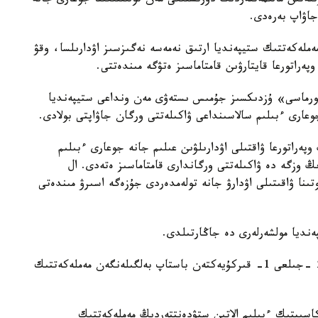
ەتىن مالىمەتتەردىڭ دۇرىستىعى مەن تولىقتىعىنا جوعارى جانە
جاۋاپ بەرەدى.
ەملەكەتتىك ستيپەنديا ارتىق نەمەسە نەگىزسىز اۋدارىلسا، وقۋ
پەراتورعا قايتارۋىن قامتاماسىز ەتۋگە مىندەتتى.
فورماسى» ۇزدىكسىز جۇمىس ىستەۋى مەن ونداعى ستيپەنديا
جوعارى ءبىلىم سالاسىنداعى ۋاكىلەتتى ورگان جاۋاپتى بولادى.
پەراتورعا ۋاقتىلى اۋدارىلۋىن عىلىم جانە جوعارى ءبىلىم
ڭ وزگە دە ۋاكىلەتتى ورگاندارى قامتاماسىز ەتەدى. ال
تىنا ۋاقىتىلى اۋدارۋ جانە تولەمدەردى جۇزەگە اسىرۋ مىندەتى
ەنديا مولشەرلەرى دە جاڭارتىلدى.
قاۋلىدا 2024 -جىلعى 1 -قىركۇيەكتەن جانە 2025 -جىلعى 1- قىركۇيەكتەن باستاپ بەلگىلەنگەن مەملەكەتتىك
اسىپتىك ءبىلىم الاتىن ستۋدەنتتەردىڭ مەملەكەتتىك