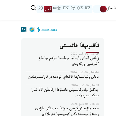
الداۋ
KZ
QZ
РУ
EN
中文
ق ز
ЎЗ
تاقىرىپقا قاتىستى
19:09, 06 تامىز 2026
ۇلكەن الماتى اينالما جولىندا تولەم جاساۋ
ءتارتىبى وزگەردى
16:44, 06 تامىز 2026
بالالى وتباسىلارعا قانداي تولەمدەر قاراستىرىلعان
16:28, 06 تامىز 2026
جەڭىل ونەركاسىپتى دامىتۋعا ارنالعان 28 شارا
ىسكە اسىرىلادى
16:05, 06 تامىز 2026
ەلدە ينۆەستورلارمەن سوتقا دەيىنگى داۋدى
رەتتەۋ جونىندەگى كوميسسيا قۇرىلادى