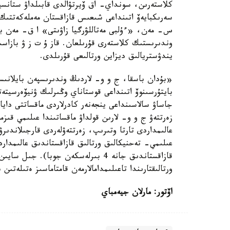
كلاستەرىن، سونداي- اق ۆيرتۋالدى قابىلداۋ ستانسيا
سەرىكبايەۆ اتىنداعى شىعىس قازاقستان مەملەكەتتى
س- مەن، «ءۇلبى مەتاللۋرگيا زاۋىتى» ا ق- مەن بىر
وندىرىستىك كلاستەرى قۇرىلعان. قاز ۇ ت ز ۋ بازاسى
يندۋستريالىق ديزاين ورتالىعى قۇرىلدى.
«بۇدان باسقا، ج و و- لاردىڭ وندىرىسپەن بايلانىسى
بايتۇرسىنوۆ اتىنداعى قوستاناي وڭىرلىك ۋنيۆەرسيتە
جاساۋ سالاسىنداعى ينجەنەر كادرلاردى ماقساتتى دايا
زەرتتەۋ ج و و- لارىن قولداۋ ماقساتىندا عىلىمي قىزم
ورتالىقتارىندا تاعىلىمدامالارمەن قامتاماسىز ەتىلەتى
اۆتور: مارلان جيەمباي