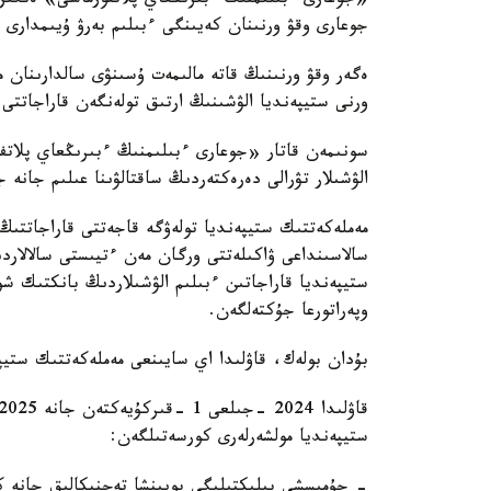
«جوعارى ءبىلىمنىڭ ءبىرىڭعاي پلاتفورماسى» ەنگىزىل
جوعارى وقۋ ورنىنان كەيىنگى ءبىلىم بەرۋ ۇيىمدارى 
ەگەر وقۋ ورنىنىڭ قاتە مالىمەت ۇسىنۋى سالدارىنان م
ورنى ستيپەنديا الۋشىنىڭ ارتىق تولەنگەن قاراجاتتى و
سونىمەن قاتار «جوعارى ءبىلىمنىڭ ءبىرىڭعاي پلات
الۋشىلار تۋرالى دەرەكتەردىڭ ساقتالۋىنا عىلىم جانە 
مەملەكەتتىك ستيپەنديا تولەۋگە قاجەتتى قاراجاتتىڭ و
سالاسىنداعى ۋاكىلەتتى ورگان مەن ءتيىستى سالالاردى
ستيپەنديا قاراجاتىن ءبىلىم الۋشىلاردىڭ بانكتىك شو
وپەراتورعا جۇكتەلگەن.
بۇدان بولەك، قاۋلىدا اي سايىنعى مەملەكەتتىك ستيپ
ستيپەنديا مولشەرلەرى كورسەتىلگەن:
- جۇمىسشى بىلىكتىلىگى بويىنشا تەحنيكالىق جانە ك