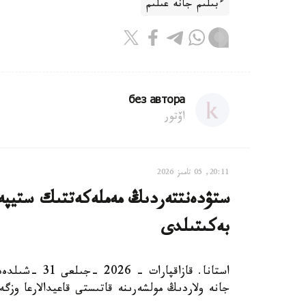
ءبىلىم جانە عىلىم
без автора
اۆتور
20:11, 05 تامىز 2026
ستۋدەنتتەردىڭ مەملەكەتتىك ستيپەن
بەكىتىلدى
استانا. قازاقپ
جانە ولاردىڭ مولشەرىنە قاتىستى قاعيدالارعا وزگ