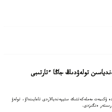
دياسىن تولەۋدىڭ جاڭا ءتارتىبى
ارات - 2026 -جىلعى 31 -شىلدەدە ۇكىمەت مەملەكەتتىك ستيپەنديالاردى تاعايىنداۋ، تولەۋ
ەرىستەر ەنگىزدى.