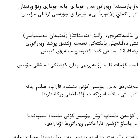
ۋ بارىسىندا وپەراتور مەن جوعارى جانە جوعارى وقۋ ورنىنان
 ءبىرىڭعاي پلاتفورماسى» سيفرلىق جۇيەسى ارقىلى جۇمىس
الى مالىمەتتەردى، ارالىق اتتەستاتتاۋ (ەمتيحان سەسسياسى)
نشى دەڭگەيلى بانكتەگى نەمەسە ۇلتتىق پوشتا وپەراتورى
ۋى ءتيىس.
كەس كەلسە، قۇجات تاپسىرۋ مەرزىمى ودان كەيىنگى العاشقى جۇمىس
لىمەتتەردى بەس جۇمىس كۇنى ىشىندە قاراپ، عىلىم جانە
ءتيىستى سالانىڭ وزگە دە ۋاكىلەتتى ورگاندارىنا
ەن كۇننەن باستاپ ءۇش جۇمىس كۇنى ىشىندە ستيپەنديا
م جاساۋ ءۇشىن قاراجاتتى وپەراتورعا اۋدارادى.