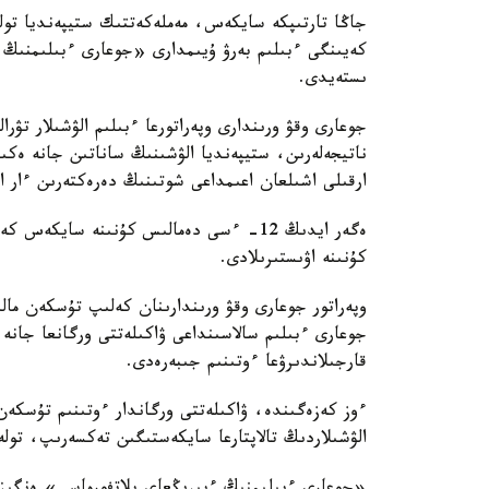
جاڭا تارتىپكە سايكەس، مەملەكەتتىك ستيپەنديا تولە
كەيىنگى ءبىلىم بەرۋ ۇيىمدارى «جوعارى ءبىلىمنىڭ
ىستەيدى.
جوعارى وقۋ ورىندارى وپەراتورعا ءبىلىم الۋشىلار تۋر
ناتيجەلەرىن، ستيپەنديا الۋشىنىڭ ساناتىن جانە ەكى
ارقىلى اشىلعان اعىمداعى شوتىنىڭ دەرەكتەرىن ءار ايدىڭ 12-سىنەن كەشىكتىرمەي جىبەر
ەگەر ايدىڭ 12- ءسى دەمالىس كۇنىنە ساي
كۇنىنە اۋىستىرىلادى.
وپەراتور جوعارى وقۋ ورىندارىنان كەلىپ تۇسكەن ما
جوعارى ءبىلىم سالاسىنداعى ۋاكىلەتتى ورگانعا جانە 
قارجىلاندىرۋعا ءوتىنىم جىبەرەدى.
ءوز كەزەگىندە، ۋاكىلەتتى ورگاندار ءوتىنىم تۇسك
الۋشىلاردىڭ تالاپتارعا سايكەستىگىن تەكسەرىپ، تولە