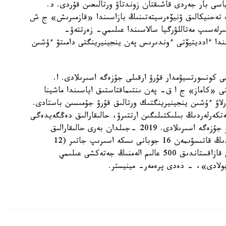
سى بار جەردى قاشىقتان زوندتاۋ ورتالىعىن قۇردى. د.
ك تەحنيكالىق ۋنيۆەرسيتەتىنىڭ بازاسىندا «قازمىرىش» ج ش
لەسىپ مەتاللۋرگيا سالاسىندا عىلىمي- زەرتتەۋ-
ندا ءادديتيۆتى ءوندىرىس پەن ينجينيرينگتى دامىتۋ ءۇشىن
 كونسورتسيۋمدار قۇرۋ ارقىلى جۇزەگە اسىرىلادى. ا.
تى «كاماز» ج ا ق- پەن ىنتىماقتاستىق اياسىندا ماشينا
رلاۋ ءۇشىن ينجينيرينگتىك ورتالىق قۇرۋ جۇمىسىن باستادى.
ەتكەرلەردىڭ بىلىكتىلىگىن ارتتىرۋ، حالىقارالىق دەڭگەيدەگى
عالىمداردى تارتا وتىرىپ، زەرتتەۋلەردى قارجىلاندىرۋ جۇزەگە اسىرىلادى. 2019 -جىلدان بەرى حالىقارالىق
عىلىمي- تەحنيكالىق ورتالىق قازاقستاندىق عالىمداردىڭ قاتىسۋىمەن 16 جوبانى ىسكە اسىرىپ جاتىر (12
قازاقستاندىق جانە 4 بىرلەسكەن جوبا). جىل سايىن قازاقستاندىق 500 عالىم الەمنىڭ جەتەكشى عىلىمي
ن بولادى»، - دەدى پرەمەر- مينيستر.