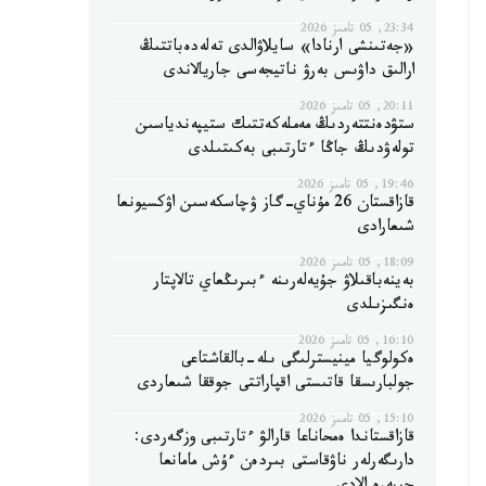
23:34, 05 تامىز 2026
«جەتىنشى ارنادا» سايلاۋالدى تەلەدەباتتىڭ
ارالىق داۋىس بەرۋ ناتيجەسى جاريالاندى
20:11, 05 تامىز 2026
ستۋدەنتتەردىڭ مەملەكەتتىك ستيپەندياسىن
تولەۋدىڭ جاڭا ءتارتىبى بەكىتىلدى
19:46, 05 تامىز 2026
قازاقستان 26 مۇناي-گاز ۋچاسكەسىن اۋكسيونعا
شىعارادى
18:09, 05 تامىز 2026
بەينەباقىلاۋ جۇيەلەرىنە ءبىرىڭعاي تالاپتار
ەنگىزىلدى
16:10, 05 تامىز 2026
ەكولوگيا مينيسترلىگى ىلە-بالقاشتاعى
جولبارىسقا قاتىستى اقپاراتتى جوققا شىعاردى
15:10, 05 تامىز 2026
قازاقستاندا ەمحاناعا قارالۋ ءتارتىبى وزگەردى:
دارىگەرلەر ناۋقاستى بىردەن ءۇش مامانعا