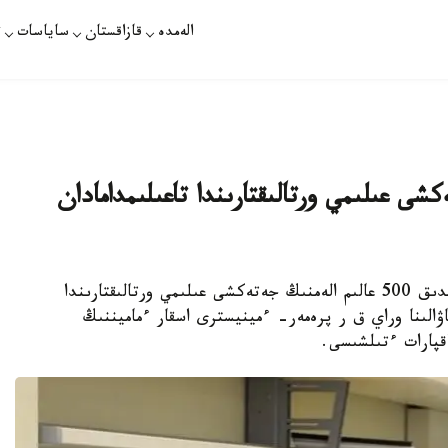
الەمدە
قازاقستان
ساياسات
ت
منىڭ جەتەكشى عىلىمي ورتالىقتارىندا تاعىلىمدامادان
نۇر- سۇلتان. قازاقپارات - جىل سايىن قازاقستاندىق 500 عالىم الەمنىڭ جەتەكشى عىلىمي ورتالىقتارىندا
ۋالىنا وراي ق ر پرەمەر- ءمينيسترى اسقار ءماميننىڭ
قپارات ءتىلشىسى.