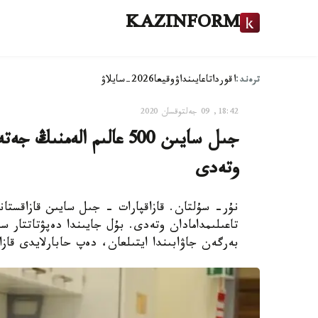
KAZINFORM
ترەند:
اقوردا
تاعايىنداۋ
وقيعا
2026-سايلاۋ
18:42, 09 جەلتوقسان 2020
جىل سايىن 500 عالىم الە
وتەدى
تاعىلىمدامادان وتەدى. بۇل جايىندا دەپۋتاتتار سا
بەرگەن جاۋابىندا ايتىلعان، دەپ حابارلايدى قازا