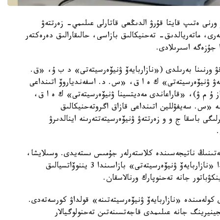
ورنى ەتىپ قايتا قۇرۋ الدىڭعى قاتارلى عىلىمي- زەرتتەۋ
لەرى، ماتەريالدىق- تەحنيكالىق بازاسى، حالىقارالىق دەرەكتەر
ا جۇزەگە اسىرىلادى.
يۆەرسيتەتى مارتەبەسى 6 جوعارى وقۋ ورنىنا بەرىلدى («نازاربايەۆ ۋنيۆەرسيتەتى» د ب ۇ، «ق.
تتەۋ ۋنيۆەرسيتەتى» ك ە ا ق، «س. د. اسفەندياروۆ اتىنداعى
از ۇ م ۋ)، «قاراعاندى مەديتسينا ۋنيۆەرسيتەتى» ك ە ا ق،
ە «س. سەيفۋللين اتىنداعى قازاق اگروتەحنيكالىق
ىگى باسقا ج و و زەرتتەۋ ۋنيۆەرسيتەتتەرىنە اينالدىرۋ
مەتىنىڭ ناتيجەسىندە كلاستەرلەر جۇمىس ىستەيدى. وسىلايشا،
ءىرى شەتەلدىك كومپانيالارمەن ءوزارا ءىس- قيمىلدا «نازاربايەۆ ۋنيۆەرسيتەتى» بازاسىندا 3 يننوۆاتسيالىق
كۋباتور جانە تەحنوپارك ورنالاسقان.
يون ا ق ش دوللارى كولەمىندە «نازاربايەۆ ۋنيۆەرسيتەتىنە» قولداۋ كورسەتەدى.
جينيرينگ جانە عىلىمدى قاجەتسىنەتىن تەحنولوگيالار