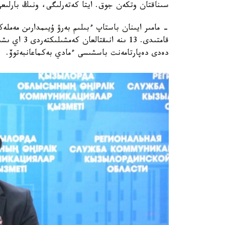
سىناقتان وتكەن جوق. ايتا كەتەرلىگى، ونىڭ بارلىعى
قامتىدى. 13 
دەدى دەپارتامەنت باسشىسى ءمادي بەكماعانبەتوۆ.