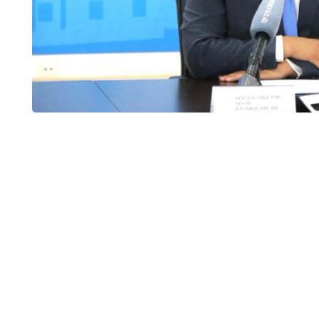
وبلىسىندا 32 جەكە مەكتەپ بار بولاتىن. ارادا جارتى جىل وتپەي جاتىپ سونىڭ تەڭ
ءوز ءوتىنىشى نەگىزىندە قۇرىلتايشىنىڭ شەشىمىمەن جۇمىسىن توقتاتتى.
ليتسەنزياسى بار، ءبىراق ءبىلىم بەرۋ قىزمەتىن توقتاتقان جەكە مەكتەپتەر سانى - 12. بۇگىنگى كۇنى 16 جەكە
 دەدى دەپارتامەنت باسشىسى.
 تىس 13 تەكسەرۋ جۇرگىزىلدى.
ى ارتىق جۇمىسقا تارتۋ، كەيبىر كونكۋرستىق قۇجاتتاردىڭ