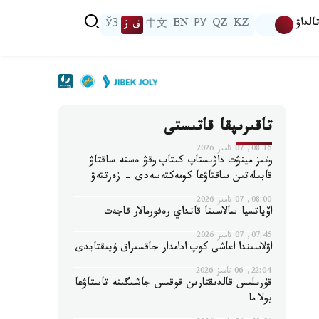
الداۋ
KZ
QZ
РУ
EN
中文
ق ز
ЎЗ
تاقىرىپقا قاتىستى
08:16, 07 تامىز 2026
وتىز مينۋت داۋىستاپ كىتاپ وقۋ ەستە ساقتاۋ
قابىلەتىن ساقتاۋعا كومەكتەسەدى - زەرتتەۋ
08:00, 07 تامىز 2026
اۆياتسيا سالاسىنا قانداي رەفورمالار قاجەت
07:45, 07 تامىز 2026
اۋلاسىندا اعاشى كوپ ادامدار جاقسىراق ۇيىقتايدى
22:04, 06 تامىز 2026
قۇرىلىس قالدىقتارىن قوقىس جاشىگىنە تاستاۋعا
بولا ما