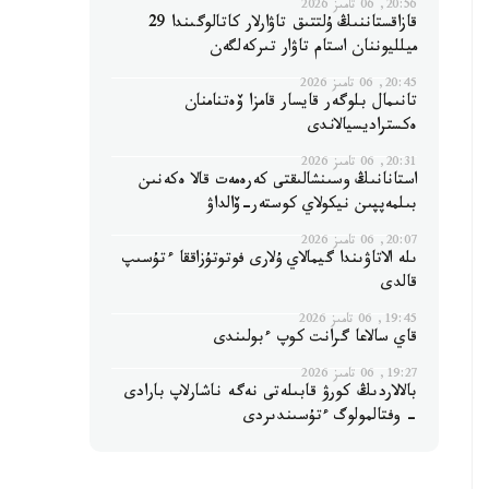
20:56, 06 تامىز 2026
قازاقستاننىڭ ۇلتتىق تاۋارلار كاتالوگىندا 29
ميلليوننان استام تاۋار تىركەلگەن
20:45, 06 تامىز 2026
تانىمال بلوگەر قايسار قامزا ۆەتنامنان
ەكستراديسيالاندى
20:31, 06 تامىز 2026
استانانىڭ وسىنشالىقتى كەرەمەت قالا ەكەنىن
بىلمەپپىن نيكولاي كوستەر-ۆالداۋ
20:07, 06 تامىز 2026
ىلە الاتاۋىندا گيمالاي ۇلارى فوتوتۇزاققا ءتۇسىپ
قالدى
19:45, 06 تامىز 2026
قاي سالاعا گرانت كوپ ءبولىندى
19:27, 06 تامىز 2026
بالالاردىڭ كورۋ قابىلەتى نەگە ناشارلاپ بارادى
- وفتالمولوگ ءتۇسىندىردى