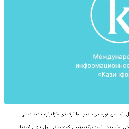
ل نامىسىن قورعادى، دەپ حابارلايدى قازاقپارات ءتىلشىسى.
شى جانبولات باعىتبەرگەنوۆپەن كەزدەستى. ول قازان ايىندا