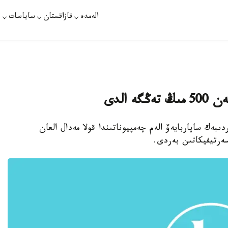
الەمدە
قازاقستان
ساياسات
ت
 الدى
ىبەك ساپاربايەۆ الەم چەمپيوناتىندا قولا مەدال العان