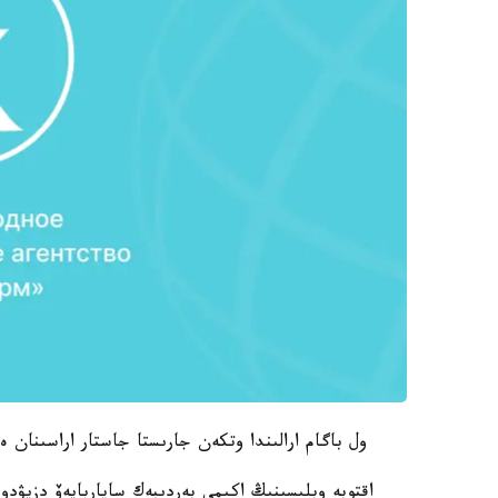
ول باگام ارالىندا وتكەن جارىستا جاستار اراسىنان ە
اقتوبە وبلىسىنىڭ اكىمى بەردىبەك ساپاربايەۆ دزيۋدو