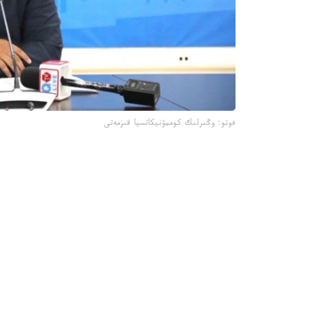
فوتو: وڭىرلىك كوممۋنيكاتسيا قىزمەتى
جىل باسىندا قىزىلوردا 
جارتىسى جابىلدى.
- قاڭتار- اقپان ايلارىندا 4 ى 
مەكتەپ ءبىلىم بەرۋ قىزمەتىن كورسەتىپ كەلەدى، -
وسى ۋاقىت ىشىندە جەكە ازاماتتاردىڭ جولدانىمى بويىنشا جوسپاردان
- مۇنداي تەكسەرۋگە جەكە مەكتەپتەردە مۇعالىمدەرد