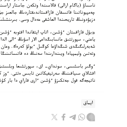
ناسساۋ (باگام ارالى) قالاسىندا وتكەن جاستار اراسىند
چەمپيوناتىنا قاتىسقان قازاقستاندىقتاردىڭ جالعىز ج
دزيۋدونىڭ تاريحىندا العاشقى مەدال وسى. بىرىنشىلىككە بارلىعى 79 ەلدەن كەلگەن 492 سپ
«بۇل قازاقستان ءۇشىن، اتاپ ايتقاندا اقتوبە ءۇش
ياعني، سپورتتىق مانسابىڭداعى الار اسۋىڭ ءالى ال
شەبەرلىگىڭدى شىڭداۋعا كوڭىل ءبولۋ كەرەك. وعان ق
وتەتىن وليمپيادا ويىندارىندا سەنىڭ دە قاتىساتىنىڭ
اقشالاي سىياقىنىڭ سەرتيفيكاتىن تابىس ەتتى. ءوز ك
ناتيجەگە قول جەتكىزۋ ءۇشىن ءارى قاراي دا بار كۇشى
ايماق