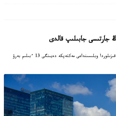
قىزىلوردا. KAZINFORM - بيىل قاڭتار ايىندا قىزىلوردا وبلىسىنداعى مەكتەپكە دەيىنگى 13 ءبىلىم بەرۋ