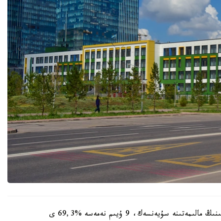
وبلىستىق ءبىلىم ساپاسىن قامتاماسىز ەتۋ دەپارتامەنتىنىڭ مالىمەتىنە سۇيەنسەك، 9 ۇيىم نەمەسە %69,3 ى