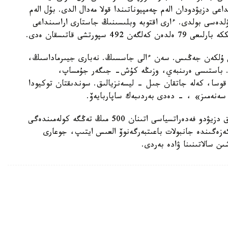
اعى دزيۋدودان الەم چەمپيوناتىندا قولا مەدال الدى. بۇل الەم
ۇلدەسى بولدى. ءارى اقتوبە وبلىسىنىڭ جاستارى اراسىنداعى
ورتشى قاتىسقان ەدى.
ىن ۇلكەن جەڭىس. سەن ءالى جاسسىڭ. نەبارى جيىرماداسىڭ،
دا. باستىسى ەرىنبەي، وزىڭە كۇش- جىگەر جۇمساپ،
وسا، كەلە جاتقان جىل - ليسەنزيالىق. سوندىقتان توكيودا
ا سەنەمىز» ، - دەدى بەردىبەك ساپاربايەۆ.
ءوڭىر باسشىسى، سونداي- اق، سپورتشىعا وبلىستىق دزيۋدو فەدەراتسياسى اتىنان 500 مىڭ تەڭگە كولەمىندەگى
ەزەگىندە جانبولات باعىتبەرگەنوۆ العىس ايتىپ، جوعارى
ن سالاتىنىنا ۋادە بەردى.