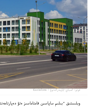
فوتو: اعىباي اياپبەرگەنوۆ / Kazinform