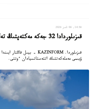
14:56, 06 تامىز 2026
قىزىلوردادا 32 جەكە مەكتەپتىڭ تەڭ جارتىسى جابىلىپ قالدى
ۇيىمى مەملەكەتتىك اتتەستاتسيادان ءوتتى.