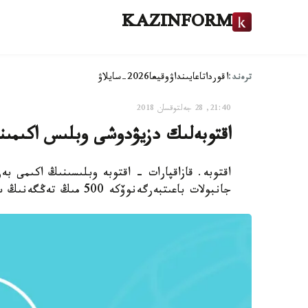
KAZINFORM
ترەند:
اقوردا
تاعايىنداۋ
وقيعا
2026-سايلاۋ
21:40, 28 جەلتوقسان 2018
اقتوبەلىك دزيۋدوشى وبلىس اكىمىنەن 500 مىڭ تەڭگە
اقتوبە. قازاقپارات - اقتوبە وبلىسىنىڭ اكىمى بەرد
جانبولات باعىتبەرگەنوۆكە 500 مىڭ تەڭگەنىڭ سەرتيفيكاتىن بەردى.