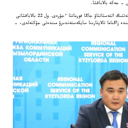
 - جەكە بالاباقشا.
- مامىر ايىنان باستاپ ءبىلىم بەرۋ ۇيىمدارىن مەملەكەتتىك اتتەستاتتاۋ جاڭا فورماتتا ءجۇردى. ول 22 بالاباقشانى
ىنە انىقتالعان كەمشىلىكتەردى 3 اي ىشىندە زاڭناما تالاپتارىنا سايكەستەندىرۋ مىندەتى جۇكتەلدى، -