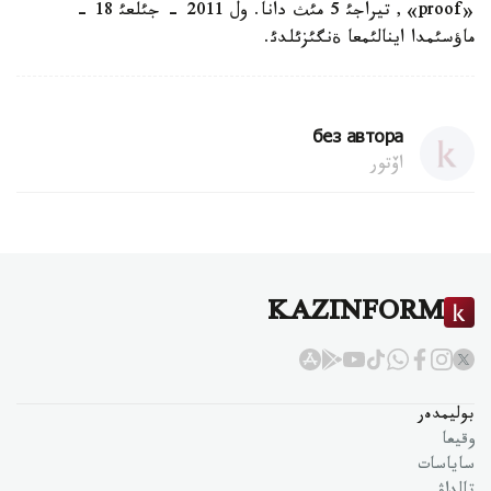
«proof», تيراجئ 5 مئث دانا. ول 2011 - جئلعئ 18 -
ماؤسئمدا اينالئمعا ةنگئزئلدئ.
без автора
اۆتور
KAZINFORM
بوليمدەر
وقيعا
ساياسات