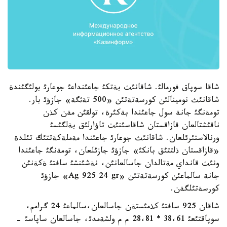
شاقا سوپاق فورمالئ. شاقانئث بةتكئ جاعئنداعئ جوعارئ بولئگئندة
شاقانئث نومينالئن كورسةتةتئن «500 تةثگة» جازؤئ بار.
تومةنگئ جانة سول جاعئندا بةكئرة، تولقئن مةن كذن
ناقئشتالعان قازاقستان شاقاسئنئث تاؤارلئق بةلگئسئ
ورنالاستئرئلعان. شاقانئث جوعارئ جاعئندا مةملةكةتتئك تئلدة
«قازاقستان ذلتتئق بانكئ» جازؤئ جازئلعان، تومةنگئ جاعئندا
ونئث قانداي مةتالدان جاسالعانئن، نةشئنشئ سافتئ ةكةنئن
جانة سالماعئن كورسةتةتئن «Ag 925 24 gr» جازؤئ
كورسةتئلگةن.
شاقان 925 سافتئ كذمئستةن جاسالعان،سالماعئ 24 گرامم،
سوپاقتئعئ 38،61 * 28،81 م م ولشةمدئ، جاسالعان ساپاسئ -