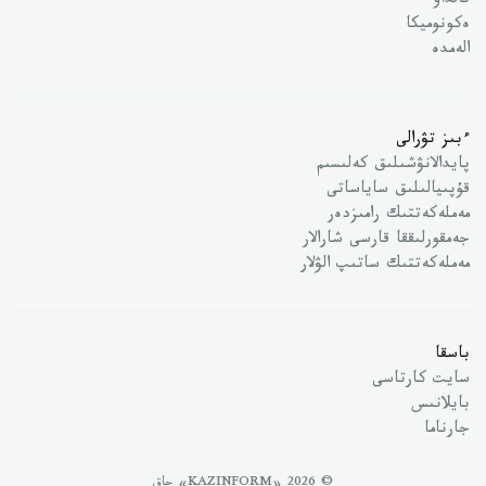
تالداۋ
ەكونوميكا
الەمدە
ءبىز تۋرالى
پايدالانۋشىلىق كەلىسىم
قۇپىيالىلىق ساياساتى
مەملەكەتتىك رامىزدەر
جەمقورلىققا قارسى شارالار
مەملەكەتتىك ساتىپ الۋلار
باسقا
سايت كارتاسى
بايلانىس
جارناما
© 2026 «KAZINFORM» حاق