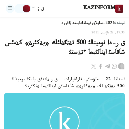
KAZINFORM
ق ز
ترەند:
2026-سايلاۋ
وقيعا
تاعايىنداۋ
اقوردا
17:30, 22 ماۋسىم 2011
ق ر-دا نومينالئ 500 تةثگةلئك «بةكئرة» كذمئس
شاقاسئ اينالئمعا ءتذستئ
استانا. 22 - ماؤسئم. قازاقپارات - ق ر ذلتتئق بانكئ نومينالئ
500 تةثگةلئك «بةكئرة» شاقاسئن اينالئمعا ةنگئزدئ.