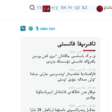
الداۋ
KZ
QZ
РУ
EN
中文
ق ز
ЎЗ
تاقىرىپقا قاتىستى
20:31, 07 تامىز 2026
ق م گ باسشىسى جاڭادان ءىرى كەن ورنىن
يگەرۋگە قاتىستى تۇسىنىك بەردى
17:43, 07 تامىز 2026
قازاقستاندا تەلەديدار ءوندىرىسى جارتى جىلدا
ءۇش ەسەگە جۋىق ءوستى
09:40, 07 تامىز 2026
دوللار مەن تەڭگەنى قانشادان ايىرباستاۋعا
بولادى
16:28, 06 تامىز 2026
جەڭىل ونەركاسىپتى دامىتۋعا ارنالعان 28 شارا