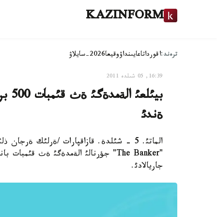
KAZINFORM
ترەند:
اقوردا
تاعايىنداۋ
وقيعا
2026-سايلاۋ
16:39, 05 شىلدە 2011
ةندئ
"The Banker" جؤرنالئ الةمدةگئ ةث قئم
جاريالادئ.