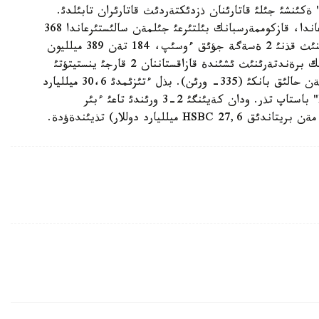
 ةكئنشئ جئلئ قاتارئنان ذزدئكتةردئث قاتارئران تابئلدئ.
بانكتئث باسپاءسوز قئزمةتئ تاراتقان حابارلاماعا قاراعاندا، قازكوممةرسبانك بئلتئرعئ جئلمةن سالئستئرعاندا 368
دةن 280- ورئنعا كوتةرئلئپ وتئر. ال بانك برةندئنئث قذنئ 2 ةسةگة جؤئق ءوسئپ، 184 تةن 389 ميلليون
دوللارعا جةتتئ. جالپئ الةمدةگئ ةث قئمبةت 500 بانك برةندتةرئنئث ئشئندة قازاقستاننان 2 قارجئ ينستيتؤتئ
ةنئپ وتئر. ولار - قازكوممةرسبانك (280- ورئن) پةن حالئق بانكئ (335- ورئن). بذل ءتئزئمدئ 30،6 ميلليارد
دوللارعا باعالانعان امةريكاندئق "Bank of America" باستاپ تذر. ودان كةيئنگئ 2-3 ورئندئ تاعئ ءبئر