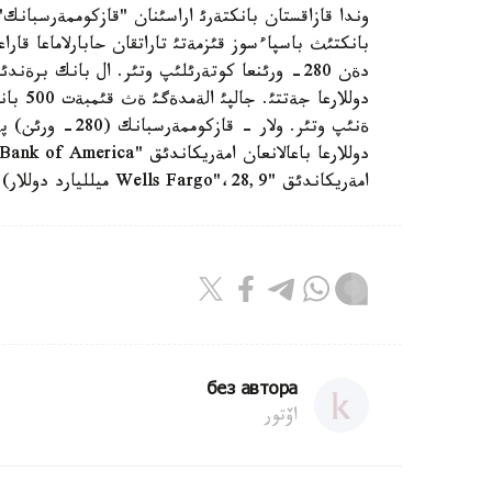
وندا قازاقستان بانكتةرئ اراسئنان "قازكوممةرسبانك"
امةريكاندئق "Wells Fargo"،28,9 ميلليارد دوللار) مةن بريتاندئق HSBC 27,6 ميلليارد دوللار) تذيئندةؤدة.
без автора
اۆتور