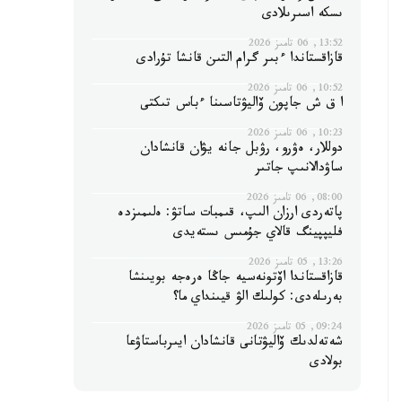
ىسكە اسىرىلادى
13:52, 06 تامىز 2026
قازاقستاندا ءبىر گرام التىن قانشا تۇرادى
10:52, 06 تامىز 2026
ا ق ش جاپون ۆاليۋتاسىنا ءباس تىكتى
10:23, 06 تامىز 2026
دوللار، ەۋرو، رۋبل جانە يۋان قانشادان
ساۋدالانىپ جاتىر
08:00, 06 تامىز 2026
پاتەردى ارزان الىپ، قىمبات ساتۋ: ەلىمىزدە
فليپپينگ قالاي جۇمىس ىستەيدى
13:26, 05 تامىز 2026
قازاقستاندا اۆتونەسيە جاڭا ەرەجە بويىنشا
بەرىلەدى: كولىك الۋ قيىنداي ما؟
09:24, 05 تامىز 2026
شەتەلدىك ۆاليۋتانى قانشادان ايىرباستاۋعا
بولادى