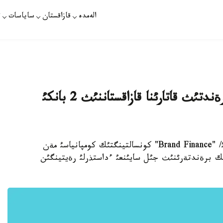
الەمدە
قازاقستان
ساياسات
ت
بيئلعئ الةمدةگئ ةث قئمبات 500 برةندتئث قاتارئنا قازاقستاننئث 2 بانكئ
الماتئ. 5 - شئلدة. قازاقپارات /ةرلئك ةرجان ذلئ/ "Brand Finance" كونسالتينگتئك كومپانياسئ مةن
بات بانك برةندتةرئنئث جئل سايئنعئ ءداستذرلئ رةيتينگئن